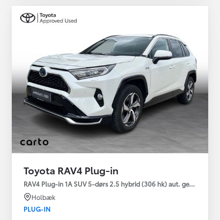
Toyota RAV4 Plug-in
RAV4 Plug-in 1A SUV 5-dørs 2.5 hybrid (306 hk) aut. gear AWD-i
Holbæk
PLUG-IN