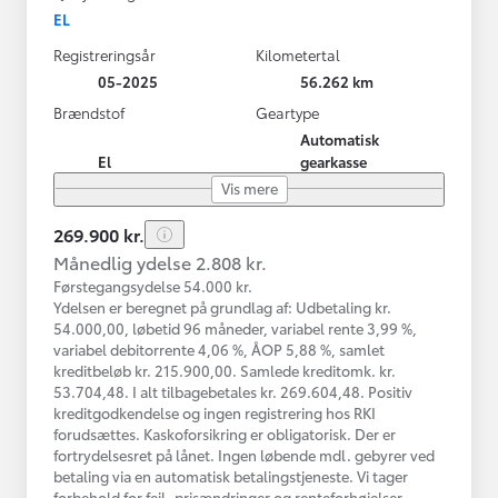
EL
Registreringsår
Kilometertal
05-2025
56.262 km
Brændstof
Geartype
Automatisk
El
gearkasse
Vis mere
269.900 kr.
Månedlig ydelse 2.808 kr.
Førstegangsydelse 54.000 kr.
Ydelsen er beregnet på grundlag af: Udbetaling kr.
54.000,00, løbetid 96 måneder, variabel rente 3,99 %,
variabel debitorrente 4,06 %, ÅOP 5,88 %, samlet
kreditbeløb kr. 215.900,00. Samlede kreditomk. kr.
53.704,48. I alt tilbagebetales kr. 269.604,48. Positiv
kreditgodkendelse og ingen registrering hos RKI
forudsættes. Kaskoforsikring er obligatorisk. Der er
fortrydelsesret på lånet. Ingen løbende mdl. gebyrer ved
betaling via en automatisk betalingstjeneste. Vi tager
forbehold for fejl, prisændringer og renteforhøjelser.