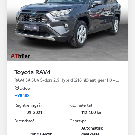
Toyota RAV4
RAV4 5A SUV 5-dørs 2.5 Hybrid (218 hk) aut. gear H3 - Comfort
Odder
HYBRID
Registreringsår
Kilometertal
09-2021
112.400 km
Brændstof
Geartype
Automatisk
Hybrid Benzin
gearkasse