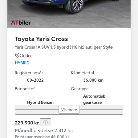
Toyota Yaris Cross
Yaris Cross 1A SUV 1.5 hybrid (116 hk) aut. gear Style
Odder
HYBRID
Registreringsår
Kilometertal
09-2022
36.000 km
Brændstof
Geartype
Automatisk
Hybrid Benzin
gearkasse
Vis mere
229.900 kr.
Månedlig ydelse 2.412 kr.
Førstegangsydelse 46.000 kr.