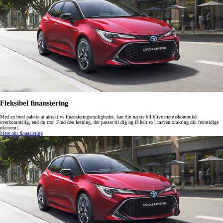
Fleksibel finansiering
Med en bred palette at attraktive finansieringsmuligheder, kan din næste bil blive mere økonomisk
overkommelig, end du tror. Find den løsning, der passer til dig og få helt ro i maven omkring din fremtidige
økonomi.
Mere om finansiering