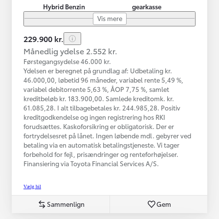
Hybrid Benzin
gearkasse
Vis mere
229.900 kr.
Månedlig ydelse 2.552 kr.
Førstegangsydelse 46.000 kr.
Ydelsen er beregnet på grundlag af: Udbetaling kr.
46.000,00, løbetid 96 måneder, variabel rente 5,49 %,
variabel debitorrente 5,63 %, ÅOP 7,75 %, samlet
kreditbeløb kr. 183.900,00. Samlede kreditomk. kr.
61.085,28. I alt tilbagebetales kr. 244.985,28. Positiv
kreditgodkendelse og ingen registrering hos RKI
forudsættes. Kaskoforsikring er obligatorisk. Der er
fortrydelsesret på lånet. Ingen løbende mdl. gebyrer ved
betaling via en automatisk betalingstjeneste. Vi tager
forbehold for fejl, prisændringer og renteforhøjelser.
Finansiering via Toyota Financial Services A/S.
Vælg bil
Sammenlign
Gem