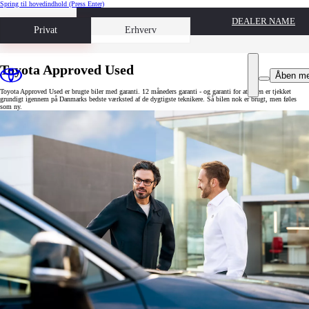
Spring til hovedindhold
(Press Enter)
DEALER NAME
Book prøvetur
Privat
Erhverv
Toyota Approved Used
Åben m
Toyota Approved Used er brugte biler med garanti. 12 måneders garanti - og garanti for at bilen er tjekket
grundigt igennem på Danmarks bedste værksted af de dygtigste teknikere. Så bilen nok er brugt, men føles
som ny.