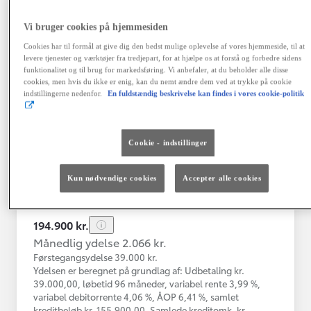
Vi bruger cookies på hjemmesiden
Toyota Yaris
Cookies har til formål at give dig den bedst mulige oplevelse af vores hjemmeside, til at
Yaris 4A Hatchback 1.5 hybrid (116 hk) aut. gear Active - Technolo
levere tjenester og værktøjer fra tredjepart, for at hjælpe os at forstå og forbedre sidens
funktionalitet og til brug for markedsføring. Vi anbefaler, at du beholder alle disse
Nykøbing Mors
cookies, men hvis du ikke er enig, kan du nemt ændre dem ved at trykke på cookie
HYBRID
indstillingerne nedenfor.
En fuldstændig beskrivelse kan findes i vores cookie-politik
Registreringsår
Kilometertal
12-2023
43.000 km
Cookie - indstillinger
Brændstof
Geartype
Automatisk
Hybrid Benzin
gearkasse
Kun nødvendige cookies
Accepter alle cookies
Vis mere
194.900 kr.
Månedlig ydelse 2.066 kr.
Førstegangsydelse 39.000 kr.
Ydelsen er beregnet på grundlag af: Udbetaling kr.
39.000,00, løbetid 96 måneder, variabel rente 3,99 %,
variabel debitorrente 4,06 %, ÅOP 6,41 %, samlet
kreditbeløb kr. 155.900,00. Samlede kreditomk. kr.