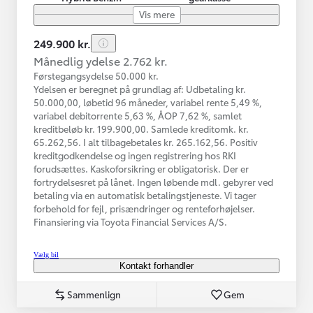
Vis mere
249.900 kr.
Månedlig ydelse 2.762 kr.
Førstegangsydelse 50.000 kr.
Ydelsen er beregnet på grundlag af: Udbetaling kr.
50.000,00, løbetid 96 måneder, variabel rente 5,49 %,
variabel debitorrente 5,63 %, ÅOP 7,62 %, samlet
kreditbeløb kr. 199.900,00. Samlede kreditomk. kr.
65.262,56. I alt tilbagebetales kr. 265.162,56. Positiv
kreditgodkendelse og ingen registrering hos RKI
forudsættes. Kaskoforsikring er obligatorisk. Der er
fortrydelsesret på lånet. Ingen løbende mdl. gebyrer ved
betaling via en automatisk betalingstjeneste. Vi tager
forbehold for fejl, prisændringer og renteforhøjelser.
Finansiering via Toyota Financial Services A/S.
Vælg bil
Kontakt forhandler
Sammenlign
Gem