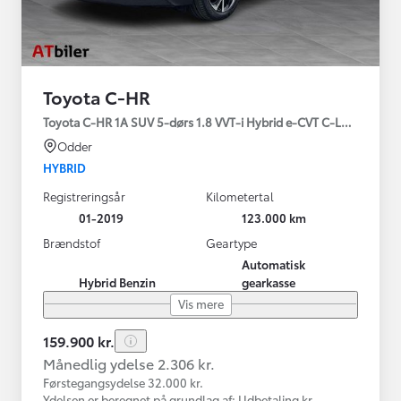
Toyota C-HR
Toyota C-HR 1A SUV 5-dørs 1.8 VVT-i Hybrid e-CVT C-LUB - SMAR
Odder
HYBRID
Registreringsår
Kilometertal
01-2019
123.000 km
Brændstof
Geartype
Automatisk
Hybrid Benzin
gearkasse
Vis mere
159.900 kr.
Månedlig ydelse 2.306 kr.
Førstegangsydelse 32.000 kr.
Ydelsen er beregnet på grundlag af: Udbetaling kr.