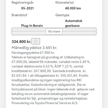
Registreringsår
Kilometertal
05-2021
48.000 km
Brændstof
Geartype
Automatisk
Plug-In Benzin
gearkasse
Vis mere
334.800 kr.
Månedlig ydelse 3.651 kr.
Førstegangsydelse 67.000 kr.
Ydelsen er beregnet på grundlag af: Udbetaling kr.
67.000,00, løbetid 96 måneder, variabel rente 5,49 %,
variabel debitorrente 5,63 %, ÅOP 7,22 %, samlet
kreditbeløb kr. 267.800,00. Samlede kreditomk. kr.
82.651,84. I alt tilbagebetales kr. 350.451,84. Positiv
kreditgodkendelse og ingen registrering hos RKI
forudsættes. Kaskoforsikring er obligatorisk. Der er
fortrydelsesret på lånet. Ingen løbende mdl. gebyrer ved
betaling via en automatisk betalingstjeneste. Vi tager
forbehold for fejl, prisændringer og renteforhøjelser.
Finansiering via Toyota Financial Services A/S.