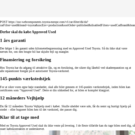
POST https://usc-webcomponents.toyota-europe.com/v1/car-filter/dk/da?
carFilter=used&brand=toyota&uscEnv=production&sortOrder=published&disabledFilters=usedCarBrand&bra
Derfor skal du købe Approved Used
1 års garanti
Der følger 1 års garanti uden kilometerbegrænsning med en Approved Used Toyota. Så du ikke skal være
nervøs for, om den brugte bil har skjulte fejl og mangler.
Finansiering og forsikring
Hos Toyota har du adgang til attraktive lån, og en forsikring, der sikrer dig lånebil ved skadereparation og at
alle reparationer foregår på et autoriseret Toyota-værksted.
145-punkts værkstedstjek
For at sikre vores egne høje standarder, skal alle biler gennem et 145-punkts værkstedstjek, inden bilen kan
certificeres som ”Approved Used”. Dette er din sikkerhed for, at bilen er komplet klargjort.
12 måneders Vejhjælp
Du får 12 måneders Toyota Vejhjælp med i købet. Skulle uheldet være ude, får du nemt og hurtigt hjælp på
stedet – eller bugseret bilen hen til det værksted, der passer dig.
Klar til at tage med
Med en Toyota Approved Used skal du ikke vente på levering. I de fleste tilfælde kan du tage bilen med dig, så
snart købskontrakten er underskrevet.