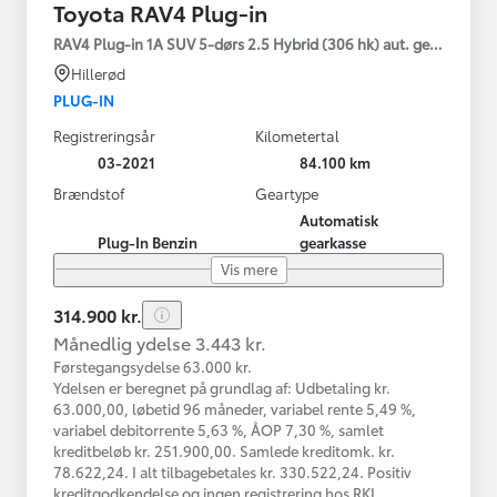
Toyota RAV4 Plug-in
RAV4 Plug-in 1A SUV 5-dørs 2.5 Hybrid (306 hk) aut. gear AWD-i
Hillerød
PLUG-IN
Registreringsår
Kilometertal
03-2021
84.100 km
Brændstof
Geartype
Automatisk
Plug-In Benzin
gearkasse
Vis mere
314.900 kr.
Månedlig ydelse 3.443 kr.
Førstegangsydelse 63.000 kr.
Ydelsen er beregnet på grundlag af: Udbetaling kr.
63.000,00, løbetid 96 måneder, variabel rente 5,49 %,
variabel debitorrente 5,63 %, ÅOP 7,30 %, samlet
kreditbeløb kr. 251.900,00. Samlede kreditomk. kr.
78.622,24. I alt tilbagebetales kr. 330.522,24. Positiv
kreditgodkendelse og ingen registrering hos RKI