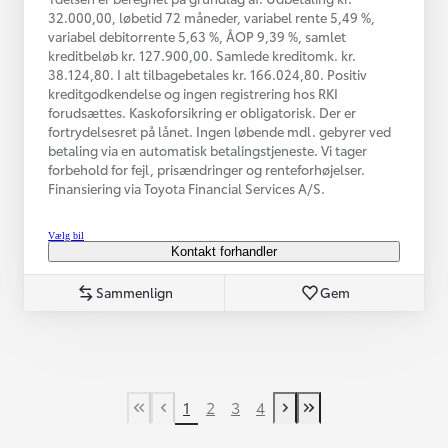
32.000,00, løbetid 72 måneder, variabel rente 5,49 %,
variabel debitorrente 5,63 %, ÅOP 9,39 %, samlet
kreditbeløb kr. 127.900,00. Samlede kreditomk. kr.
38.124,80. I alt tilbagebetales kr. 166.024,80. Positiv
kreditgodkendelse og ingen registrering hos RKI
forudsættes. Kaskoforsikring er obligatorisk. Der er
fortrydelsesret på lånet. Ingen løbende mdl. gebyrer ved
betaling via en automatisk betalingstjeneste. Vi tager
forbehold for fejl, prisændringer og renteforhøjelser.
Finansiering via Toyota Financial Services A/S.
Vælg bil
Kontakt forhandler
Sammenlign
Gem
1
2
3
4
First Page
Tidligere side
Næste side
Last Page