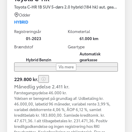
Toyota C-HR 1B SUV 5-dørs 2.0 hybrid (184 hk) aut. gear C-HIC
Odder
HYBRID
Registreringsår
Kilometertal
01-2023
61.000 km
Brændstof
Geartype
Automatisk
Hybrid Benzin
gearkasse
Vis mere
229.800 kr.
Månedlig ydelse 2.411 kr.
Førstegangsydelse 46.000 kr.
Ydelsen er beregnet på grundlag af: Udbetaling kr.
46.000,00, løbetid 96 måneder, variabel rente 3,99 %,
variabel debitorrente 4,06 %, ÅOP 6,12 %, samlet
kreditbeløb kr. 183.800,00. Samlede kreditomk. kr.
47.671,36. I alt tilbagebetales kr. 231.471,36. Positiv
kreditgodkendelse og ingen registrering hos RKI
forudsættes. Kaskoforsikring er obligatorisk. Der er