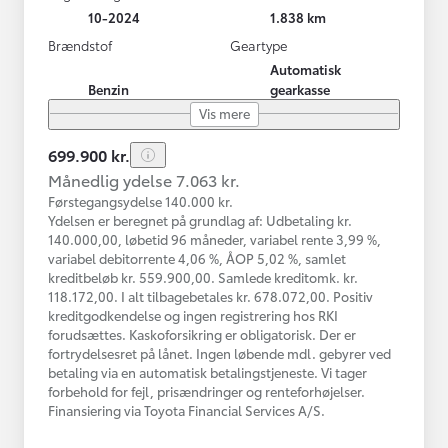
10-2024
1.838 km
Brændstof
Geartype
Automatisk
Benzin
gearkasse
Vis mere
699.900 kr.
Månedlig ydelse 7.063 kr.
Førstegangsydelse 140.000 kr.
Ydelsen er beregnet på grundlag af: Udbetaling kr.
140.000,00, løbetid 96 måneder, variabel rente 3,99 %,
variabel debitorrente 4,06 %, ÅOP 5,02 %, samlet
kreditbeløb kr. 559.900,00. Samlede kreditomk. kr.
118.172,00. I alt tilbagebetales kr. 678.072,00. Positiv
kreditgodkendelse og ingen registrering hos RKI
forudsættes. Kaskoforsikring er obligatorisk. Der er
fortrydelsesret på lånet. Ingen løbende mdl. gebyrer ved
betaling via en automatisk betalingstjeneste. Vi tager
forbehold for fejl, prisændringer og renteforhøjelser.
Finansiering via Toyota Financial Services A/S.