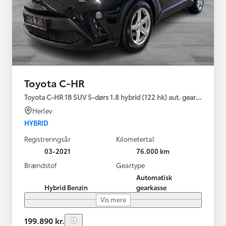
Toyota C-HR
Toyota C-HR 1B SUV 5-dørs 1.8 hybrid (122 hk) aut. gear C-LUB -
Herlev
HYBRID
Registreringsår
Kilometertal
03-2021
76.000 km
Brændstof
Geartype
Automatisk
Hybrid Benzin
gearkasse
Vis mere
199.890 kr.