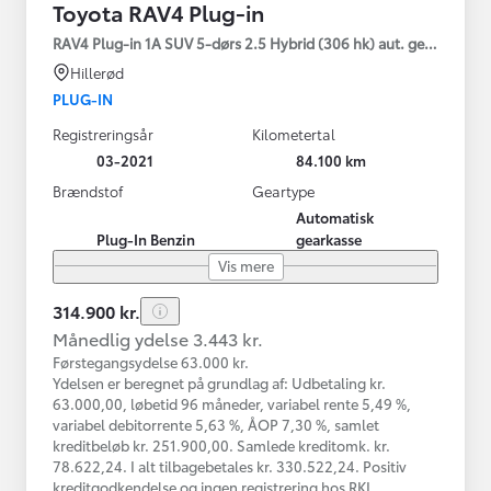
Toyota RAV4 Plug-in
RAV4 Plug-in 1A SUV 5-dørs 2.5 Hybrid (306 hk) aut. gear AWD-i
Hillerød
PLUG-IN
Registreringsår
Kilometertal
03-2021
84.100 km
Brændstof
Geartype
Automatisk
Plug-In Benzin
gearkasse
Vis mere
314.900 kr.
Månedlig ydelse 3.443 kr.
Førstegangsydelse 63.000 kr.
Ydelsen er beregnet på grundlag af: Udbetaling kr.
63.000,00, løbetid 96 måneder, variabel rente 5,49 %,
variabel debitorrente 5,63 %, ÅOP 7,30 %, samlet
kreditbeløb kr. 251.900,00. Samlede kreditomk. kr.
78.622,24. I alt tilbagebetales kr. 330.522,24. Positiv
kreditgodkendelse og ingen registrering hos RKI