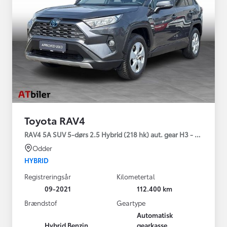
Toyota RAV4
RAV4 5A SUV 5-dørs 2.5 Hybrid (218 hk) aut. gear H3 - Comfort
Odder
HYBRID
Registreringsår
Kilometertal
09-2021
112.400 km
Brændstof
Geartype
Automatisk
Hybrid Benzin
gearkasse