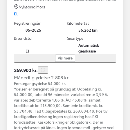
Nykøbing Mors
EL
Registreringsår
Kilometertal
05-2025
56.262 km
Brændstof
Geartype
Automatisk
El
gearkasse
Vis mere
269.900 kr.
Månedlig ydelse 2.808 kr.
Førstegangsydelse 54.000 kr.
Ydelsen er beregnet på grundlag af: Udbetaling kr.
54.000,00, løbetid 96 måneder, variabel rente 3,99 %,
variabel debitorrente 4,06 %, ÅOP 5,88 %, samlet
kreditbeløb kr. 215.900,00. Samlede kreditomk. kr.
53.704,48. I alt tilbagebetales kr. 269.604,48. Positiv
kreditgodkendelse og ingen registrering hos RKI
forudsættes. Kaskoforsikring er obligatorisk. Der er
fortrydelsesret på lånet. Ingen løbende mdl. gebyrer ved