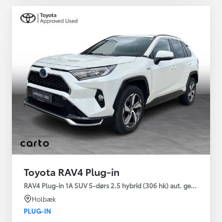
Toyota RAV4 Plug-in
RAV4 Plug-in 1A SUV 5-dørs 2.5 hybrid (306 hk) aut. gear AWD-i
Holbæk
PLUG-IN