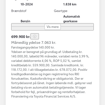
10-2024
1.838 km
Brændstof
Geartype
Automatisk
Benzin
gearkasse
Vis mere
699.900 kr.
Månedlig ydelse 7.063 kr.
Førstegangsydelse 140.000 kr.
Ydelsen er beregnet på grundlag af: Udbetaling kr.
140.000,00, løbetid 96 måneder, variabel rente 3,99 %,
variabel debitorrente 4,06 %, ÅOP 5,02 %, samlet
kreditbeløb kr. 559.900,00. Samlede kreditomk. kr.
118.172,00. I alt tilbagebetales kr. 678.072,00. Positiv
kreditgodkendelse og ingen registrering hos RKI
forudsættes. Kaskoforsikring er obligatorisk. Der er
fortrydelsesret på lånet. Ingen løbende mdl. gebyrer ved
betaling via en automatisk betalingstjeneste. Vi tager
forbehold for fejl, prisændringer og renteforhøjelser.
Finansiering via Toyota Financial Services A/S.