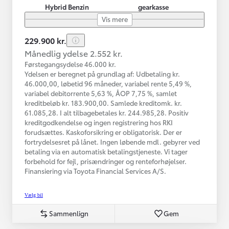
Hybrid Benzin
gearkasse
Vis mere
229.900 kr.
Månedlig ydelse 2.552 kr.
Førstegangsydelse 46.000 kr.
Ydelsen er beregnet på grundlag af: Udbetaling kr.
46.000,00, løbetid 96 måneder, variabel rente 5,49 %,
variabel debitorrente 5,63 %, ÅOP 7,75 %, samlet
kreditbeløb kr. 183.900,00. Samlede kreditomk. kr.
61.085,28. I alt tilbagebetales kr. 244.985,28. Positiv
kreditgodkendelse og ingen registrering hos RKI
forudsættes. Kaskoforsikring er obligatorisk. Der er
fortrydelsesret på lånet. Ingen løbende mdl. gebyrer ved
betaling via en automatisk betalingstjeneste. Vi tager
forbehold for fejl, prisændringer og renteforhøjelser.
Finansiering via Toyota Financial Services A/S.
Vælg bil
Sammenlign
Gem