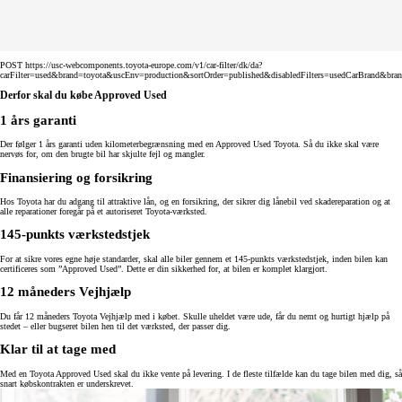
POST https://usc-webcomponents.toyota-europe.com/v1/car-filter/dk/da?
carFilter=used&brand=toyota&uscEnv=production&sortOrder=published&disabledFilters=usedCarBrand&bra
Derfor skal du købe Approved Used
1 års garanti
Der følger 1 års garanti uden kilometerbegrænsning med en Approved Used Toyota. Så du ikke skal være
nervøs for, om den brugte bil har skjulte fejl og mangler.
Finansiering og forsikring
Hos Toyota har du adgang til attraktive lån, og en forsikring, der sikrer dig lånebil ved skadereparation og at
alle reparationer foregår på et autoriseret Toyota-værksted.
145-punkts værkstedstjek
For at sikre vores egne høje standarder, skal alle biler gennem et 145-punkts værkstedstjek, inden bilen kan
certificeres som ”Approved Used”. Dette er din sikkerhed for, at bilen er komplet klargjort.
12 måneders Vejhjælp
Du får 12 måneders Toyota Vejhjælp med i købet. Skulle uheldet være ude, får du nemt og hurtigt hjælp på
stedet – eller bugseret bilen hen til det værksted, der passer dig.
Klar til at tage med
Med en Toyota Approved Used skal du ikke vente på levering. I de fleste tilfælde kan du tage bilen med dig, så
snart købskontrakten er underskrevet.