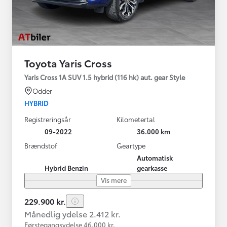
Toyota Yaris Cross
Yaris Cross 1A SUV 1.5 hybrid (116 hk) aut. gear Style
Odder
HYBRID
Registreringsår
Kilometertal
09-2022
36.000 km
Brændstof
Geartype
Automatisk
Hybrid Benzin
gearkasse
Vis mere
229.900 kr.
Månedlig ydelse 2.412 kr.
Førstegangsydelse 46.000 kr.