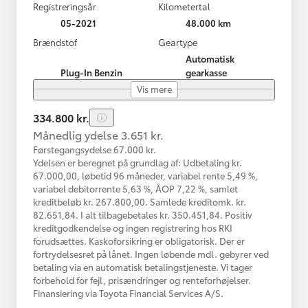
Registreringsår
Kilometertal
05-2021
48.000 km
Brændstof
Geartype
Automatisk
Plug-In Benzin
gearkasse
Vis mere
334.800 kr.
Månedlig ydelse 3.651 kr.
Førstegangsydelse 67.000 kr.
Ydelsen er beregnet på grundlag af: Udbetaling kr.
67.000,00, løbetid 96 måneder, variabel rente 5,49 %,
variabel debitorrente 5,63 %, ÅOP 7,22 %, samlet
kreditbeløb kr. 267.800,00. Samlede kreditomk. kr.
82.651,84. I alt tilbagebetales kr. 350.451,84. Positiv
kreditgodkendelse og ingen registrering hos RKI
forudsættes. Kaskoforsikring er obligatorisk. Der er
fortrydelsesret på lånet. Ingen løbende mdl. gebyrer ved
betaling via en automatisk betalingstjeneste. Vi tager
forbehold for fejl, prisændringer og renteforhøjelser.
Finansiering via Toyota Financial Services A/S.