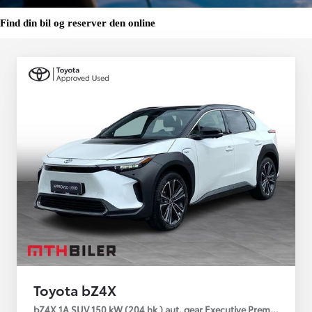
Find din bil og reserver den online
Toyota bZ4X
bZ4X 1A SUV 150 kW (204 hk ) aut. gear Executive Premium