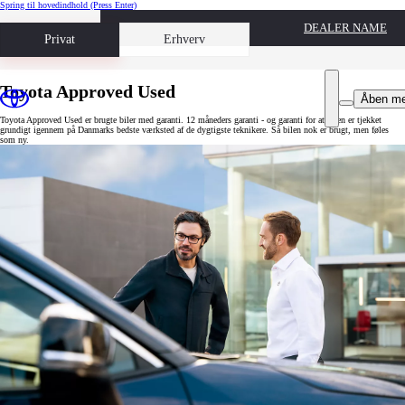
Spring til hovedindhold
(Press Enter)
DEALER NAME
Book prøvetur
Privat
Erhverv
Toyota Approved Used
Åben m
Toyota Approved Used er brugte biler med garanti. 12 måneders garanti - og garanti for at bilen er tjekket
grundigt igennem på Danmarks bedste værksted af de dygtigste teknikere. Så bilen nok er brugt, men føles
som ny.