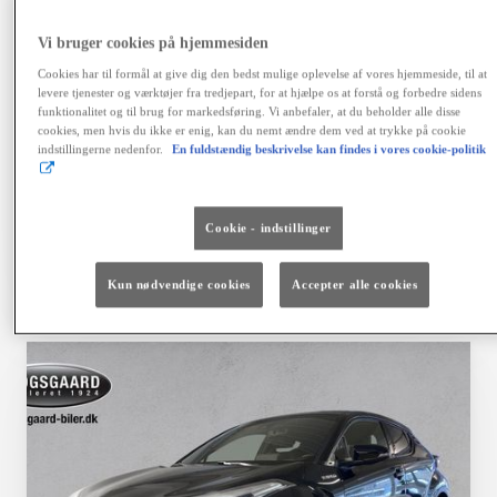
variabel debitorrente 4,06 %, ÅOP 6,41 %, samlet
kreditbeløb kr. 155.900,00. Samlede kreditomk. kr.
Vi bruger cookies på hjemmesiden
42.468,64. I alt tilbagebetales kr. 198.368,64. Positiv
kreditgodkendelse og ingen registrering hos RKI
Cookies har til formål at give dig den bedst mulige oplevelse af vores hjemmeside, til at
forudsættes. Kaskoforsikring er obligatorisk. Der er
levere tjenester og værktøjer fra tredjepart, for at hjælpe os at forstå og forbedre sidens
fortrydelsesret på lånet. Ingen løbende mdl. gebyrer ved
funktionalitet og til brug for markedsføring. Vi anbefaler, at du beholder alle disse
cookies, men hvis du ikke er enig, kan du nemt ændre dem ved at trykke på cookie
betaling via en automatisk betalingstjeneste. Vi tager
indstillingerne nedenfor.
En fuldstændig beskrivelse kan findes i vores cookie-politik
forbehold for fejl, prisændringer og renteforhøjelser.
Finansiering via Toyota Financial Services A/S.
Cookie - indstillinger
Vælg bil
Kontakt forhandler
Kun nødvendige cookies
Accepter alle cookies
Sammenlign
Gem