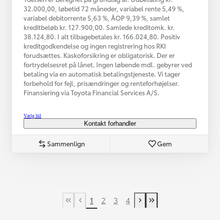
32.000,00, løbetid 72 måneder, variabel rente 5,49 %,
variabel debitorrente 5,63 %, ÅOP 9,39 %, samlet
kreditbeløb kr. 127.900,00. Samlede kreditomk. kr.
38.124,80. I alt tilbagebetales kr. 166.024,80. Positiv
kreditgodkendelse og ingen registrering hos RKI
forudsættes. Kaskoforsikring er obligatorisk. Der er
fortrydelsesret på lånet. Ingen løbende mdl. gebyrer ved
betaling via en automatisk betalingstjeneste. Vi tager
forbehold for fejl, prisændringer og renteforhøjelser.
Finansiering via Toyota Financial Services A/S.
Vælg bil
Kontakt forhandler
Sammenlign
Gem
1
2
3
4
First Page
Tidligere side
Næste side
Last Page