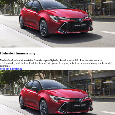
Fleksibel finansiering
Med en bred palette at attraktive finansieringsmuligheder, kan din næste bil blive mere økonomisk
overkommelig, end du tror. Find den løsning, der passer til dig og få helt ro i maven omkring din fremtidige
økonomi.
Mere om finansiering