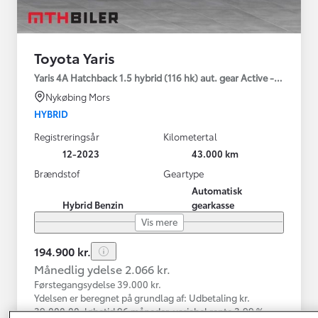
Toyota Yaris
Yaris 4A Hatchback 1.5 hybrid (116 hk) aut. gear Active - Technolo
Nykøbing Mors
HYBRID
Registreringsår
Kilometertal
12-2023
43.000 km
Brændstof
Geartype
Automatisk
Hybrid Benzin
gearkasse
Vis mere
194.900 kr.
Månedlig ydelse 2.066 kr.
Førstegangsydelse 39.000 kr.
Ydelsen er beregnet på grundlag af: Udbetaling kr.
39.000,00, løbetid 96 måneder, variabel rente 3,99 %,