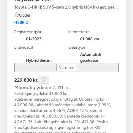
Toyota C-HR 1B SUV 5-dørs 2.0 hybrid (184 hk) aut. gear C-HIC
Odder
HYBRID
Registreringsår
Kilometertal
01-2023
61.000 km
Brændstof
Geartype
Automatisk
Hybrid Benzin
gearkasse
Vis mere
229.800 kr.
Månedlig ydelse 2.411 kr.
Førstegangsydelse 46.000 kr.
Ydelsen er beregnet på grundlag af: Udbetaling kr.
46.000,00, løbetid 96 måneder, variabel rente 3,99 %,
variabel debitorrente 4,06 %, ÅOP 6,12 %, samlet
kreditbeløb kr. 183.800,00. Samlede kreditomk. kr.
47.671,36. I alt tilbagebetales kr. 231.471,36. Positiv
kreditgodkendelse og ingen registrering hos RKI
forudsættes. Kaskoforsikring er obligatorisk. Der er