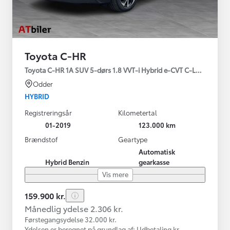
Toyota C-HR
Toyota C-HR 1A SUV 5-dørs 1.8 VVT-i Hybrid e-CVT C-LUB - SMAR
Odder
HYBRID
Registreringsår
Kilometertal
01-2019
123.000 km
Brændstof
Geartype
Automatisk
Hybrid Benzin
gearkasse
Vis mere
159.900 kr.
Månedlig ydelse 2.306 kr.
Førstegangsydelse 32.000 kr.
Ydelsen er beregnet på grundlag af: Udbetaling kr.