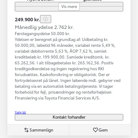
Vis mere
249.900 kr.
Månedlig ydelse 2.762 kr.
Førstegangsydelse 50.000 kr.
Ydelsen er beregnet på grundlag af: Udbetaling kr.
50.000,00, løbetid 96 måneder, variabel rente 5,49 %,
variabel debitorrente 5,63 %, ÅOP 7,62 %, samlet
kreditbeløb kr. 199.900,00. Samlede kreditomk. kr.
65.262,56. I alt tilbagebetales kr. 265.162,56. Positiv
kreditgodkendelse og ingen registrering hos RKI
forudsættes. Kaskoforsikring er obligatorisk. Der er
fortrydelsesret på lånet. Ingen løbende mdl. gebyrer ved
betaling via en automatisk betalingstjeneste. Vi tager
forbehold for fejl, prisændringer og renteforhøjelser.
Finansiering via Toyota Financial Services A/S.
Vælg bil
Kontakt forhandler
Sammenlign
Gem