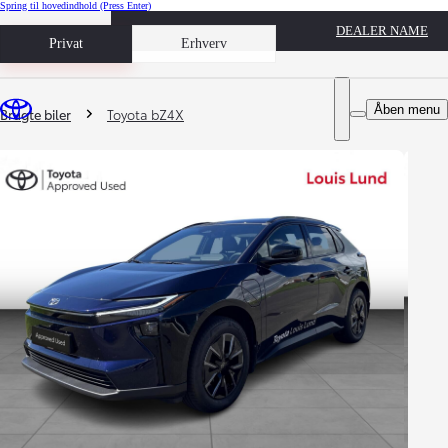
Spring til hovedindhold
(Press Enter)
DEALER NAME
Book prøvetur
Privat
Erhverv
Du er her
:
Åben menu
Brugte biler
Toyota bZ4X