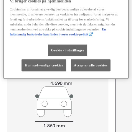
Vi bruger cookies på hjemmesiden
Dimensioner og mål
Cookies har til formål at give dig den bedst mulige oplevelse af vores
hjemmeside, til at levere tjenester og værktøjer fra tredjepart, for at hjælpe os at
Døre
5
forstå og forbedre sidens funktionalitet og til brug for markedsføring. Vi
Sæder
5
anbefaler, at du beholder alle disse cookies, men hvis du ikke er enig, kan du
nemt ændre dem ved at trykke på cookie indstillingerne nedenfor.
En
fuldstændig beskrivelse kan findes i vores cookie-politik
Cookie - indstillinger
mm
1.650
Kun nødvendige cookies
Accepter alle cookies
Højt
Længde
4.690
mm
Bredde
1.860
mm