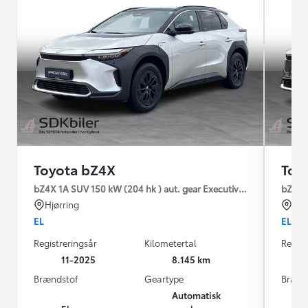
Toyota bZ4X
Toy
bZ4X 1A SUV 150 kW (204 hk ) aut. gear Executive Premium
bZ4X 1
Hjørring
Hjø
EL
EL
Registreringsår
Kilometertal
Regist
11-2025
8.145 km
Brændstof
Geartype
Brænd
Automatisk