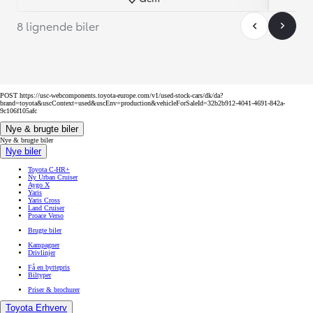
8 lignende biler
POST https://usc-webcomponents.toyota-europe.com/v1/used-stock-cars/dk/da?
brand=toyota&uscContext=used&uscEnv=production&vehicleForSaleId=32b2b912-4041-4691-842a-
9c106f105afc
Nye & brugte biler
Nye & brugte biler
Nye biler
Toyota C-HR+
Ny Urban Cruiser
Aygo X
Yaris
Yaris Cross
Land Cruiser
Proace Verso
Brugte biler
Kampagner
Drivlinjer
Få en byttepris
Biltyper
Priser & brochurer
Toyota Erhverv