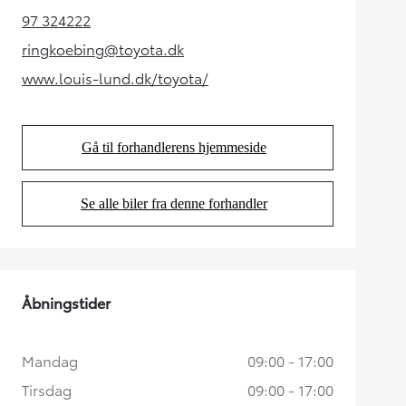
97 324222
(Opens in new tab)
ringkoebing@toyota.dk
(Opens in new tab)
www.louis-lund.dk/toyota/
(Opens in new tab)
Gå til forhandlerens hjemmeside
(Opens in new tab)
Se alle biler fra denne forhandler
(Opens in new tab)
Åbningstider
Mandag
09:00 - 17:00
Tirsdag
09:00 - 17:00