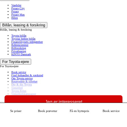
Varebiler
Proace City
Proace
Proace Max
Hilux
Billån, leasing & forsikring
Billån, leasing & forsikring
Toyota billån
Toyotas bedste billån
Finanstilsynets redegørelser
Referencerenter
Bilforsikring
Privatleasing
KINTO Danmark
For Toyota-ejere
For Toyota-ejere
Book service
Find forhandler & værksted
Om Toyota service
Reservedele & tilbehør
Dig & din Toyota
Sikkerhed
Toyota Relax
Sikkerhedskampagner
MyToyota
Jeg er interesseret
Om Toyota
Om Toyota
Se priser
Book prøvetur
Få en byttepris
Book service
Se mere om din bil
Nyheder fra Toyota
Toyota fordele
Intet er umuligt
Kontakt Toyota