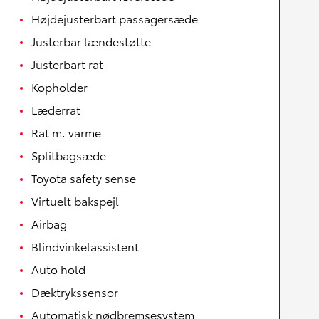
Højdejusterbart passagersæde
Justerbar lændestøtte
Justerbart rat
Kopholder
Læderrat
Rat m. varme
Splitbagsæde
Toyota safety sense
Virtuelt bakspejl
Airbag
Blindvinkelassistent
Auto hold
Dæktrykssensor
Automatisk nødbremsesystem