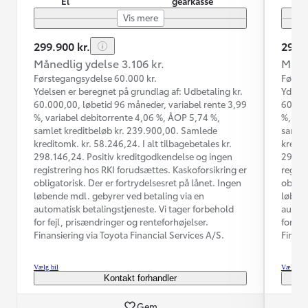
El
gearkasse
Vis mere
299.900 kr.
299.9
Månedlig ydelse 3.106 kr.
Måned
Førstegangsydelse 60.000 kr.
Første
Ydelsen er beregnet på grundlag af: Udbetaling kr.
Ydelse
60.000,00, løbetid 96 måneder, variabel rente 3,99
60.000
%, variabel debitorrente 4,06 %, ÅOP 5,74 %,
%, var
samlet kreditbeløb kr. 239.900,00. Samlede
samlet
kreditomk. kr. 58.246,24. I alt tilbagebetales kr.
kredit
298.146,24. Positiv kreditgodkendelse og ingen
298.14
registrering hos RKI forudsættes. Kaskoforsikring er
regist
obligatorisk. Der er fortrydelsesret på lånet. Ingen
obliga
løbende mdl. gebyrer ved betaling via en
løbend
automatisk betalingstjeneste. Vi tager forbehold
automa
for fejl, prisændringer og renteforhøjelser.
for fe
Finansiering via Toyota Financial Services A/S.
Finans
Vælg bil
Vælg bil
Kontakt forhandler
Gem