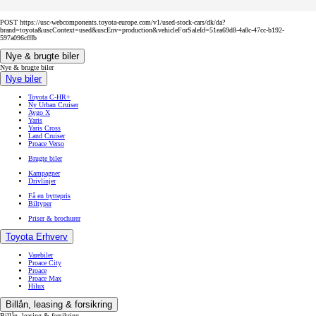
POST https://usc-webcomponents.toyota-europe.com/v1/used-stock-cars/dk/da?
brand=toyota&uscContext=used&uscEnv=production&vehicleForSaleId=51ea69d8-4a8c-47cc-b192-
597a096cfffb
Nye & brugte biler
Nye & brugte biler
Nye biler
Toyota C-HR+
Ny Urban Cruiser
Aygo X
Yaris
Yaris Cross
Land Cruiser
Proace Verso
Brugte biler
Kampagner
Drivlinjer
Få en byttepris
Biltyper
Priser & brochurer
Toyota Erhverv
Varebiler
Proace City
Proace
Proace Max
Hilux
Billån, leasing & forsikring
Billån, leasing & forsikring