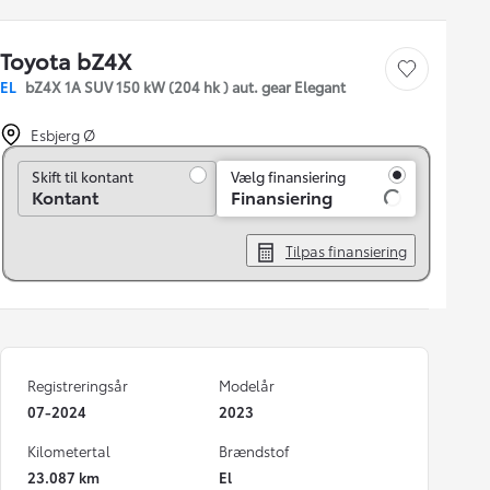
Toyota bZ4X
Gem bil
EL
bZ4X 1A SUV 150 kW (204 hk ) aut. gear Elegant
Esbjerg Ø
Skift til kontant
Skift til kontant
Vælg finansiering
Kontant
Finansiering
Tilpas finansiering
Registreringsår
Modelår
07-2024
2023
Kilometertal
Brændstof
23.087 km
El