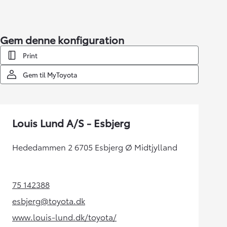
Gem denne konfiguration
Print
Gem til MyToyota
Louis Lund A/S - Esbjerg
Hededammen 2 6705 Esbjerg Ø Midtjylland
75 142388
(Opens in new tab)
esbjerg@toyota.dk
(Opens in new tab)
www.louis-lund.dk/toyota/
(Opens in new tab)