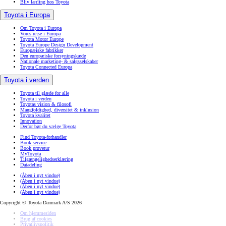
Bliv lærling hos Toyota
Toyota i Europa
Om Toyota i Europa
Vores rejse i Europa
Toyota Motor Europe
Toyota Europe Design Development
Europæiske fabrikker
Den europæiske forsyningskæde
Nationale marketing- & salgsselskaber
Toyota Connected Europa
Toyota i verden
Toyota til glæde for alle
Toyota i verden
Toyotas vision & filosofi
Mangfoldighed, diversitet & inklusion
Toyota kvalitet
Innovation
Derfor bør du vælge Toyota
Find Toyota-forhandler
Book service
Book prøvetur
MyToyota
Tilgængelighedserklæring
Datadeling
(Åben i nyt vindue)
(Åben i nyt vindue)
(Åben i nyt vindue)
(Åben i nyt vindue)
Copyright © Toyota Danmark A/S 2026
Om hjemmesiden
Brug af cookies
Privatlivspolitik