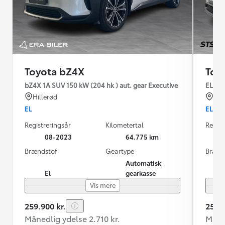
Toyota bZ4X
Toy
bZ4X 1A SUV 150 kW (204 hk ) aut. gear Executive
EL Act
Hillerød
Hol
EL
EL
Registreringsår
Kilometertal
Regist
08-2023
64.775 km
Brændstof
Geartype
Brænd
Automatisk
El
gearkasse
Vis mere
259.900 kr.
259.9
Månedlig ydelse 2.710 kr.
Måned