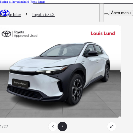
Spring til hovedindhold
(Press Enter)
DEALER NAME
Du er her
:
Åben menu
Book prøvetur
Brugte biler
Toyota bZ4X
1/27