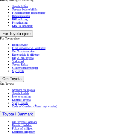
Toyota billån
Toyotas bedste billån
Finanstilsynets redegørelser
Referencerenter
Bilforsikring
Privatleasing
KINTO Danmark
For Toyota-ejere
For Toyota-ejere
Book service
Find forhandler & værksted
Om Toyota service
Reservedele & tilbehør
Dig & din Toyota
Sikkerhed
Toyota Relax
Sikkerhedskampagner
MyToyota
Om Toyota
Om Toyota
Nyheder fra Toyota
Toyota fordele
Intet er umuligt
Kontakt Toyota
Spørg Toyota
Code of Conduct
(Åben i nyt vindue)
Toyota i Danmark
Om Toyota Danmark
Kundetilfredshed
Fokus på miljøet
Karrieremuligheder