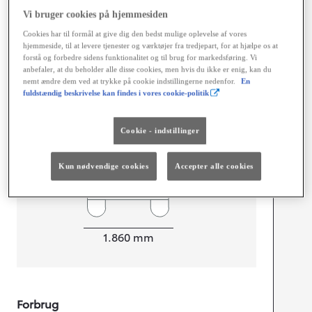
Vi bruger cookies på hjemmesiden
Cookies har til formål at give dig den bedst mulige oplevelse af vores
hjemmeside, til at levere tjenester og værktøjer fra tredjepart, for at hjælpe os at
forstå og forbedre sidens funktionalitet og til brug for markedsføring. Vi
mm
anbefaler, at du beholder alle disse cookies, men hvis du ikke er enig, kan du
nemt ændre dem ved at trykke på cookie indstillingerne nedenfor.
En
1.650
fuldstændig beskrivelse kan findes i vores cookie-politik
Højt
Cookie - indstillinger
Længde
4.690
mm
Kun nødvendige cookies
Accepter alle cookies
Bredde
1.860
mm
Forbrug