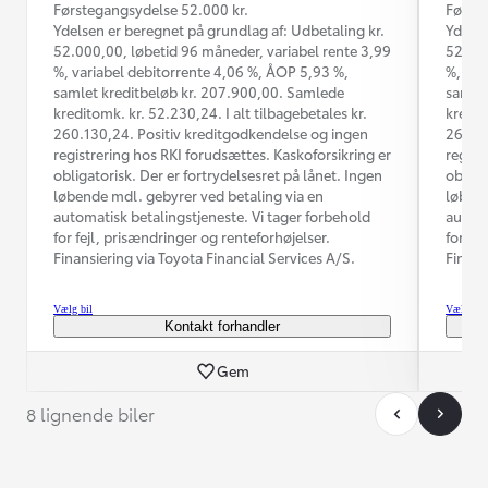
Førstegangsydelse 52.000 kr.
Første
Ydelsen er beregnet på grundlag af: Udbetaling kr.
Ydelse
52.000,00, løbetid 96 måneder, variabel rente 3,99
52.000
%, variabel debitorrente 4,06 %, ÅOP 5,93 %,
%, var
samlet kreditbeløb kr. 207.900,00. Samlede
samlet
kreditomk. kr. 52.230,24. I alt tilbagebetales kr.
kredit
260.130,24. Positiv kreditgodkendelse og ingen
260.13
registrering hos RKI forudsættes. Kaskoforsikring er
regist
obligatorisk. Der er fortrydelsesret på lånet. Ingen
obliga
løbende mdl. gebyrer ved betaling via en
løbend
automatisk betalingstjeneste. Vi tager forbehold
automa
for fejl, prisændringer og renteforhøjelser.
for fe
Finansiering via Toyota Financial Services A/S.
Finans
Vælg bil
Vælg bil
Kontakt forhandler
Gem
8 lignende biler