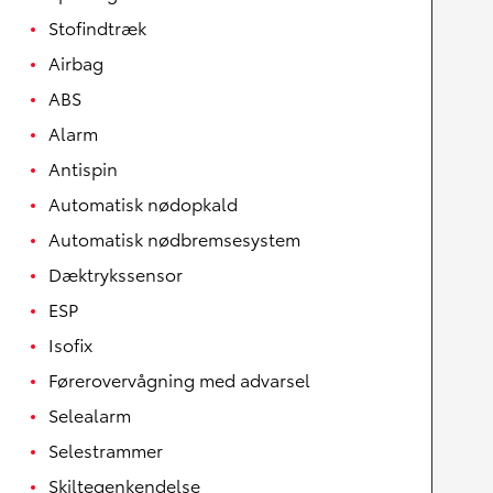
Stofindtræk
Airbag
ABS
Alarm
Antispin
Automatisk nødopkald
Automatisk nødbremsesystem
Dæktrykssensor
ESP
Isofix
Førerovervågning med advarsel
Selealarm
Selestrammer
Skiltegenkendelse