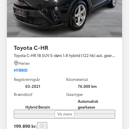
Toyota C-HR
Toyota C-HR 1B SUV 5-dørs 1.8 hybrid (122 hk) aut. gear C-LUB -
Herlev
HYBRID
Registreringsår
Kilometertal
03-2021
76.000 km
Brændstof
Geartype
Automatisk
Hybrid Benzin
gearkasse
Vis mere
199.890 kr.