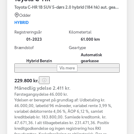
Toyota C-HR 1B SUV 5-dørs 2.0 hybrid (184 hk) aut. gear C-HIC
Odder
HYBRID
Registreringsår
Kilometertal
01-2023
61.000 km
Brændstof
Geartype
Automatisk
Hybrid Benzin
gearkasse
Vis mere
229.800 kr.
Månedlig ydelse 2.411 kr.
Førstegangsydelse 46.000 kr.
Ydelsen er beregnet på grundlag af: Udbetaling kr.
46.000,00, løbetid 96 måneder, variabel rente 3,99 %,
variabel debitorrente 4,06 %, ÅOP 6,12 %, samlet
kreditbeløb kr. 183.800,00. Samlede kreditomk. kr.
47.671,36. I alt tilbagebetales kr. 231.471,36. Positiv
kreditgodkendelse og ingen registrering hos RKI
forudsættes. Kaskoforsikring er obligatorisk. Der er