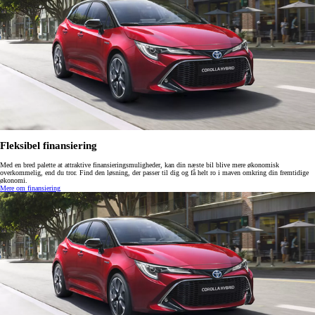
Fleksibel finansiering
Med en bred palette at attraktive finansieringsmuligheder, kan din næste bil blive mere økonomisk
overkommelig, end du tror. Find den løsning, der passer til dig og få helt ro i maven omkring din fremtidige
økonomi.
Mere om finansiering