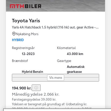
Toyota Yaris
Yaris 4A Hatchback 1.5 hybrid (116 hk) aut. gear Active - Technolo
Nykøbing Mors
HYBRID
Registreringsår
Kilometertal
12-2023
43.000 km
Brændstof
Geartype
Automatisk
Hybrid Benzin
gearkasse
Vis mere
194.900 kr.
Månedlig ydelse 2.066 kr.
Førstegangsydelse 39.000 kr.
Ydelsen er beregnet på grundlag af: Udbetaling kr.
39.000,00, løbetid 96 måneder, variabel rente 3,99 %,