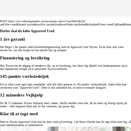
POST https://usc-webcomponents.toyota-europe.com/v1/car-filter/dk/da?
carFilter=used&brand=toyota&uscEnv=production&sortOrder=published&disabledFilters=usedCarBrand&bra
Derfor skal du købe Approved Used
1 års garanti
Der følger 1 års garanti uden kilometerbegrænsning med en Approved Used Toyota. Så du ikke skal være
nervøs for, om den brugte bil har skjulte fejl og mangler.
Finansiering og forsikring
Hos Toyota har du adgang til attraktive lån, og en forsikring, der sikrer dig lånebil ved skadereparation og at
alle reparationer foregår på et autoriseret Toyota-værksted.
145-punkts værkstedstjek
For at sikre vores egne høje standarder, skal alle biler gennem et 145-punkts værkstedstjek, inden bilen kan
certificeres som ”Approved Used”. Dette er din sikkerhed for, at bilen er komplet klargjort.
12 måneders Vejhjælp
Du får 12 måneders Toyota Vejhjælp med i købet. Skulle uheldet være ude, får du nemt og hurtigt hjælp på
stedet – eller bugseret bilen hen til det værksted, der passer dig.
Klar til at tage med
Med en Toyota Approved Used skal du ikke vente på levering. I de fleste tilfælde kan du tage bilen med dig, så
snart købskontrakten er underskrevet.