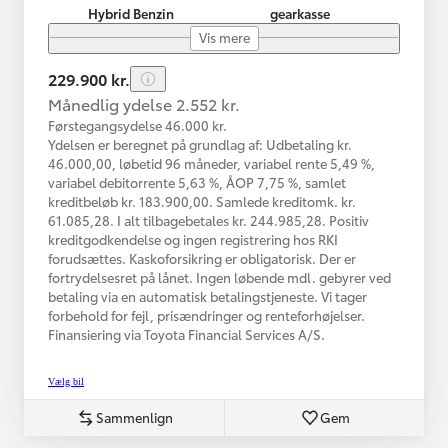
Hybrid Benzin
gearkasse
Vis mere
229.900 kr.
Månedlig ydelse 2.552 kr.
Førstegangsydelse 46.000 kr.
Ydelsen er beregnet på grundlag af: Udbetaling kr.
46.000,00, løbetid 96 måneder, variabel rente 5,49 %,
variabel debitorrente 5,63 %, ÅOP 7,75 %, samlet
kreditbeløb kr. 183.900,00. Samlede kreditomk. kr.
61.085,28. I alt tilbagebetales kr. 244.985,28. Positiv
kreditgodkendelse og ingen registrering hos RKI
forudsættes. Kaskoforsikring er obligatorisk. Der er
fortrydelsesret på lånet. Ingen løbende mdl. gebyrer ved
betaling via en automatisk betalingstjeneste. Vi tager
forbehold for fejl, prisændringer og renteforhøjelser.
Finansiering via Toyota Financial Services A/S.
Vælg bil
Sammenlign
Gem