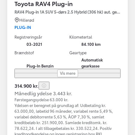
Toyota RAV4 Plug-in
RAV4 Plug-in 1A SUV 5-dørs 2.5 Hybrid (306 hk) aut. gear AWD-i
Hillerød
PLUG-IN
Registreringsår
Kilometertal
03-2021
84.100 km
Brændstof
Geartype
Automatisk
Plug-In Benzin
gearkasse
Vis mere
314.900 kr.
Månedlig ydelse 3.443 kr.
Førstegangsydelse 63.000 kr.
Ydelsen er beregnet på grundlag af: Udbetaling kr.
63.000,00, løbetid 96 måneder, variabel rente 5,49 %,
variabel debitorrente 5,63 %, ÅOP 7,30 %, samlet
kreditbeløb kr. 251.900,00. Samlede kreditomk. kr.
78.622,24. I alt tilbagebetales kr. 330.522,24. Positiv
kreditgodkendelse og ingen registrering hos RKI