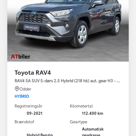
Toyota RAV4
RAV4 5A SUV 5-dørs 2.5 Hybrid (218 hk) aut. gear H3 - Comfort
Odder
HYBRID
Registreringsår
Kilometertal
09-2021
112.400 km
Brændstof
Geartype
Automatisk
Hybrid Benzin
gearkasse