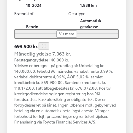
10-2024
1.838 km
Brændstof
Geartype
Automatisk
Benzin
gearkasse
Vis mere
699.900 kr.
Månedlig ydelse 7.063 kr.
Førstegangsydelse 140.000 kr.
Ydelsen er beregnet på grundlag af: Udbetaling kr.
140.000,00, løbetid 96 måneder, variabel rente 3,99 %,
variabel debitorrente 4,06 %, ÅOP 5,02 %, samlet
kreditbeløb kr. 559.900,00. Samlede kreditomk. kr.
118.172,00. I alt tilbagebetales kr. 678.072,00. Positiv
kreditgodkendelse og ingen registrering hos RKI
forudsættes. Kaskoforsikring er obligatorisk. Der er
fortrydelsesret på lånet. Ingen løbende mdl. gebyrer ved
betaling via en automatisk betalingstjeneste. Vi tager
forbehold for fejl, prisændringer og renteforhøjelser.
Finansiering via Toyota Financial Services A/S.