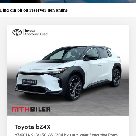
Find din bil og reserver den online
Toyota bZ4X
bZ4X 1A SUV 150 kW (204 hk ) aut. gear Executive Premium