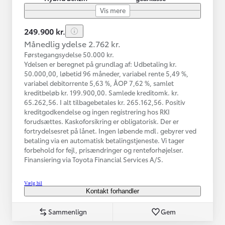
Vis mere
249.900 kr.
Månedlig ydelse 2.762 kr.
Førstegangsydelse 50.000 kr.
Ydelsen er beregnet på grundlag af: Udbetaling kr.
50.000,00, løbetid 96 måneder, variabel rente 5,49 %,
variabel debitorrente 5,63 %, ÅOP 7,62 %, samlet
kreditbeløb kr. 199.900,00. Samlede kreditomk. kr.
65.262,56. I alt tilbagebetales kr. 265.162,56. Positiv
kreditgodkendelse og ingen registrering hos RKI
forudsættes. Kaskoforsikring er obligatorisk. Der er
fortrydelsesret på lånet. Ingen løbende mdl. gebyrer ved
betaling via en automatisk betalingstjeneste. Vi tager
forbehold for fejl, prisændringer og renteforhøjelser.
Finansiering via Toyota Financial Services A/S.
Vælg bil
Kontakt forhandler
Sammenlign
Gem