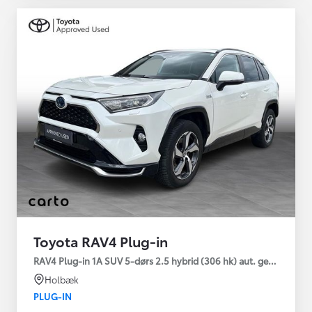
Toyota RAV4 Plug-in
RAV4 Plug-in 1A SUV 5-dørs 2.5 hybrid (306 hk) aut. gear AWD-i
Holbæk
PLUG-IN