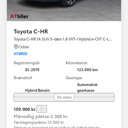
Toyota C-HR
Toyota C-HR 1A SUV 5-dørs 1.8 VVT-i Hybrid e-CVT C-LUB - SMAR
Odder
HYBRID
Registreringsår
Kilometertal
01-2019
123.000 km
Brændstof
Geartype
Automatisk
Hybrid Benzin
gearkasse
Vis mere
159.900 kr.
Månedlig ydelse 2.306 kr.
Førstegangsydelse 32.000 kr.
Ydelsen er beregnet på grundlag af: Udbetaling kr.