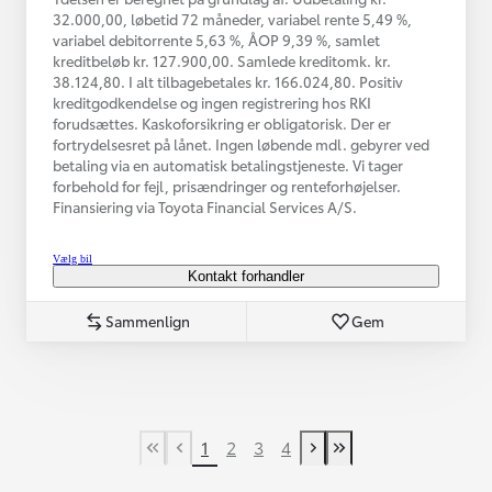
32.000,00, løbetid 72 måneder, variabel rente 5,49 %,
variabel debitorrente 5,63 %, ÅOP 9,39 %, samlet
kreditbeløb kr. 127.900,00. Samlede kreditomk. kr.
38.124,80. I alt tilbagebetales kr. 166.024,80. Positiv
kreditgodkendelse og ingen registrering hos RKI
forudsættes. Kaskoforsikring er obligatorisk. Der er
fortrydelsesret på lånet. Ingen løbende mdl. gebyrer ved
betaling via en automatisk betalingstjeneste. Vi tager
forbehold for fejl, prisændringer og renteforhøjelser.
Finansiering via Toyota Financial Services A/S.
Vælg bil
Kontakt forhandler
Sammenlign
Gem
1
2
3
4
First Page
Tidligere side
Næste side
Last Page