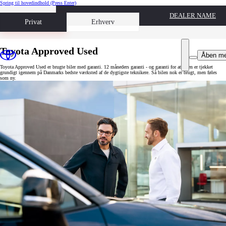
Spring til hovedindhold
(Press Enter)
DEALER NAME
Book prøvetur
Privat
Erhverv
Toyota Approved Used
Åben m
Toyota Approved Used er brugte biler med garanti. 12 måneders garanti - og garanti for at bilen er tjekket
grundigt igennem på Danmarks bedste værksted af de dygtigste teknikere. Så bilen nok er brugt, men føles
som ny.