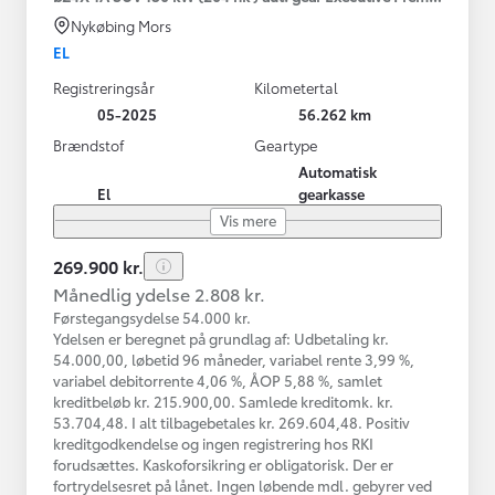
Nykøbing Mors
EL
Registreringsår
Kilometertal
05-2025
56.262 km
Brændstof
Geartype
Automatisk
El
gearkasse
Vis mere
269.900 kr.
Månedlig ydelse 2.808 kr.
Førstegangsydelse 54.000 kr.
Ydelsen er beregnet på grundlag af: Udbetaling kr.
54.000,00, løbetid 96 måneder, variabel rente 3,99 %,
variabel debitorrente 4,06 %, ÅOP 5,88 %, samlet
kreditbeløb kr. 215.900,00. Samlede kreditomk. kr.
53.704,48. I alt tilbagebetales kr. 269.604,48. Positiv
kreditgodkendelse og ingen registrering hos RKI
forudsættes. Kaskoforsikring er obligatorisk. Der er
fortrydelsesret på lånet. Ingen løbende mdl. gebyrer ved