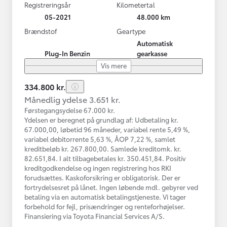
Registreringsår
Kilometertal
05-2021
48.000 km
Brændstof
Geartype
Automatisk
Plug-In Benzin
gearkasse
Vis mere
334.800 kr.
Månedlig ydelse 3.651 kr.
Førstegangsydelse 67.000 kr.
Ydelsen er beregnet på grundlag af: Udbetaling kr.
67.000,00, løbetid 96 måneder, variabel rente 5,49 %,
variabel debitorrente 5,63 %, ÅOP 7,22 %, samlet
kreditbeløb kr. 267.800,00. Samlede kreditomk. kr.
82.651,84. I alt tilbagebetales kr. 350.451,84. Positiv
kreditgodkendelse og ingen registrering hos RKI
forudsættes. Kaskoforsikring er obligatorisk. Der er
fortrydelsesret på lånet. Ingen løbende mdl. gebyrer ved
betaling via en automatisk betalingstjeneste. Vi tager
forbehold for fejl, prisændringer og renteforhøjelser.
Finansiering via Toyota Financial Services A/S.