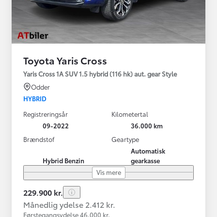
Toyota Yaris Cross
Yaris Cross 1A SUV 1.5 hybrid (116 hk) aut. gear Style
Odder
HYBRID
Registreringsår
Kilometertal
09-2022
36.000 km
Brændstof
Geartype
Automatisk
Hybrid Benzin
gearkasse
Vis mere
229.900 kr.
Månedlig ydelse 2.412 kr.
Førstegangsydelse 46.000 kr.