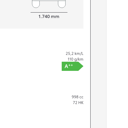
Bredde
1.740
mm
25,2
km/L
110
g/km
998
cc
72
HK