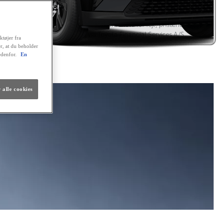
istrering hos RKI forudsættes. Kaskoforsikring er obligatorisk. Der er
sesret på lånet. Ingen løbende mdl. gebyrer ved betaling via en
omatisk betalingstjeneste. Vi tager forbehold for fejl, prisændringer
renteforhøjelser. Finansiering via Toyota Financial Services A/S.
ktøjer fra
er, at du beholder
lig finansiering
edenfor.
En
 alle cookies