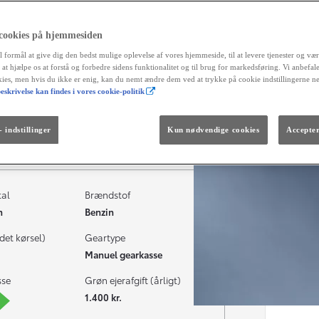
reg
fortrydel
aut
 cookies på hjemmesiden
og 
l formål at give dig den bedst mulige oplevelse af vores hjemmeside, til at levere tjenester og vær
r at hjælpe os at forstå og forbedre sidens funktionalitet og til brug for markedsføring. Vi anbefal
Måned
okies, men hvis du ikke er enig, kan du nemt ændre dem ved at trykke på cookie indstillingerne n
eskrivelse kan findes i vores cookie-politik
Fra kr. 299.990
Den nye GR GT
The soul lives on.
Tilbehør
Forhandler
 indstillinger
Kun nødvendige cookies
Accepter
tal
Brændstof
m
Benzin
det kørsel)
Geartype
Manuel gearkasse
sse
Grøn ejerafgift (årligt)
1.400 kr.