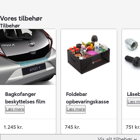
Vores tilbehør
Tilbehør
Bagkofanger
Foldebar
Låseb
beskyttelses film
opbevaringskasse
Læs m
Læs mere
Læs mere
1.245 kr.
745 kr.
751 kr
Vis alt tilbehør