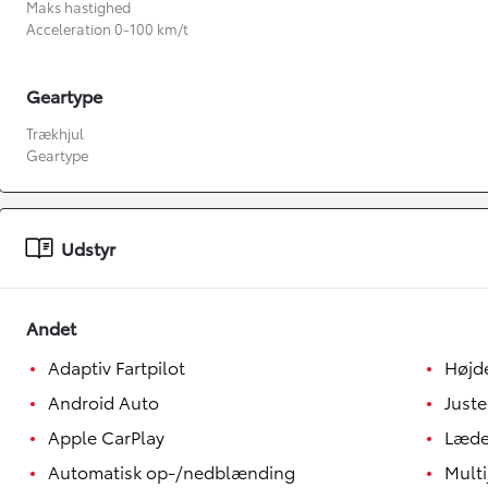
Maks hastighed
Acceleration 0-100 km/t
Geartype
Trækhjul
Geartype
Udstyr
Fra kr. 349.990
Andet
Adaptiv Fartpilot
Højd
Android Auto
Juste
Apple CarPlay
Læde
Automatisk op-/nedblænding
Multi