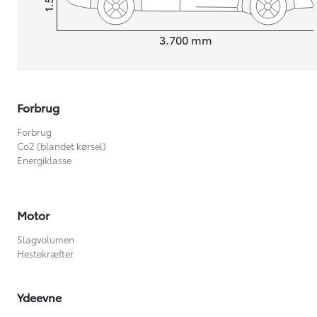
Højt
Længde
3.700
mm
Forbrug
Forbrug
Co2 (blandet kørsel)
Energiklasse
Motor
Slagvolumen
Hestekræfter
Ydeevne