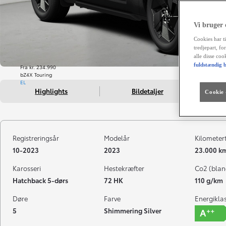
Vi bruger
Cookies har ti
tredjepart, fo
alle disse co
fuldstændig b
Fra kr. 234.990
bZ4X Touring
EL
Highlights
Bildetaljer
Cookie -
Registreringsår
Modelår
Kilometer
10-2023
2023
23.000 k
Karosseri
Hestekræfter
Co2 (blan
Hatchback 5-dørs
72 HK
110 g/km
Døre
Farve
Energikla
5
Shimmering Silver