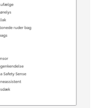
lufælge
ørelys
llak
tonede ruder bag
bags
ensor
tegenkendelse
a Safety Sense
Den nye Yaris Cross
Kommer snart
neassistent
rsdæk