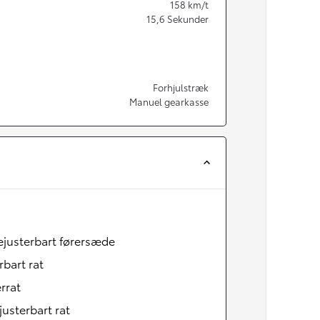
158
km/t
15,6
Sekunder
Forhjulstræk
Manuel gearkasse
ejusterbart førersæde
rbart rat
rrat
justerbart rat