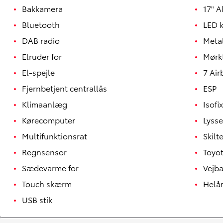
Bakkamera
17" A
Bluetooth
LED k
DAB radio
Meta
Elruder for
Mørk
El-spejle
7 Air
Fjernbetjent centrallås
ESP
Klimaanlæg
Isofix
Kørecomputer
Lyss
Multifunktionsrat
Skil
Regnsensor
Toyot
Yaris
HYBRID
Sædevarme for
Vejba
Touch skærm
Helå
USB stik