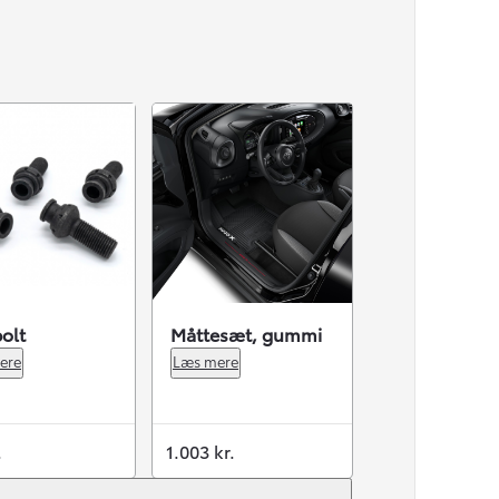
olt
Måttesæt, gummi
ere
Læs mere
.
1.003 kr.