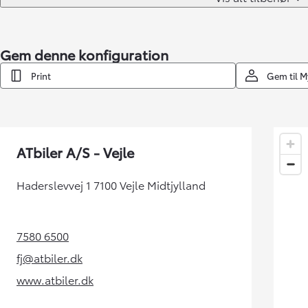
Gem denne konfiguration
Print
Gem til 
ATbiler A/S - Vejle
Haderslevvej 1 7100 Vejle Midtjylland
7580 6500
(Opens in new tab)
fj@atbiler.dk
(Opens in new tab)
www.atbiler.dk
(Opens in new tab)