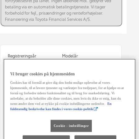
fortrydelsesret på lånet. Ingen løbende mdl. gebyrer ved
betaling via en automatisk betalingstjeneste. Vi tager
forbehold for fejl, prisændringer og renteforhøjelser.
Finansiering via Toyota Financial Services A/S.
Registreringsår
Modelår
10-2023
2023
Kilometertal
Brændstof
Vi bruger cookies på hjemmesiden
37.000 km
Benzin
Cookies har til formål at give dig den bedst mulige oplevelse af vores
hjemmeside, til at levere tjenester og værktøjer fra tredjepart, for at hjælpe os at
Karosseri
Hestekræfter
forstå og forbedre sidens funktionalitet og til brug for markedsføring. Vi
anbefaler, at du beholder alle disse cookies, men hvis du ikke er enig, kan du
Hatchback 5-dørs
72 HK
nemt ændre dem ved at trykke på cookie indstillingerne nedenfor.
En
fuldstændig beskrivelse kan findes i vores cookie-politik
Co2 (blandet kørsel)
Geartype
110 g/km
Manuel gearkasse
Cookie - indstillinger
Døre
Farve
5
Juniper Blue