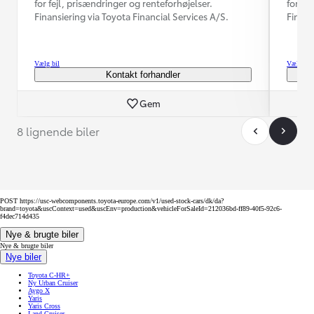
for fejl, prisændringer og renteforhøjelser.
for fe
Finansiering via Toyota Financial Services A/S.
Finans
Vælg bil
Vælg bil
Kontakt forhandler
Gem
8 lignende biler
POST https://usc-webcomponents.toyota-europe.com/v1/used-stock-cars/dk/da?
brand=toyota&uscContext=used&uscEnv=production&vehicleForSaleId=212036bd-ff89-40f5-92c6-
f4dec714d435
Nye & brugte biler
Nye & brugte biler
Nye biler
Toyota C-HR+
Ny Urban Cruiser
Aygo X
Yaris
Yaris Cross
Land Cruiser