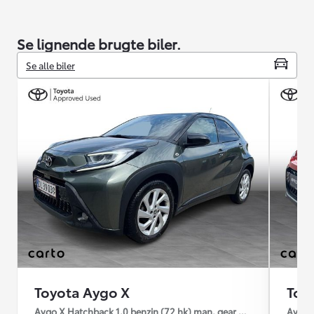
Se lignende brugte biler.
Se alle biler
Toyota Aygo X
Toy
Aygo X Hatchback 1.0 benzin (72 hk) man. gear Pulse
Aygo X