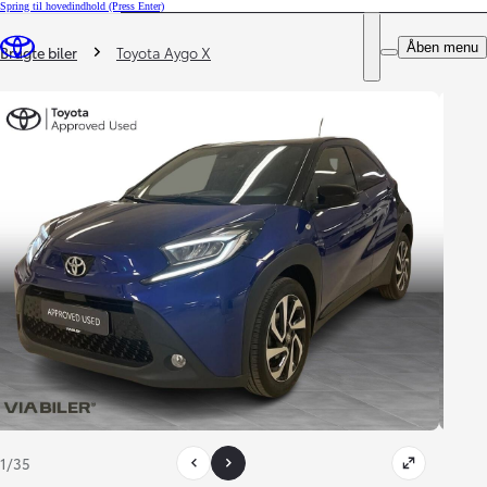
Spring til hovedindhold
(Press Enter)
DEALER NAME
Du er her
:
Åben menu
Book prøvetur
Brugte biler
Toyota Aygo X
1/35