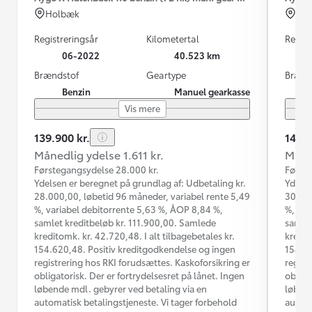
Holbæk
Ho
Registreringsår
Kilometertal
Regist
06-2022
40.523 km
Brændstof
Geartype
Brænd
Benzin
Manuel gearkasse
Vis mere
139.900 kr.
148.8
Månedlig ydelse 1.611 kr.
Måned
Førstegangsydelse 28.000 kr.
Første
Ydelsen er beregnet på grundlag af: Udbetaling kr.
Ydelse
28.000,00, løbetid 96 måneder, variabel rente 5,49
30.000
%, variabel debitorrente 5,63 %, ÅOP 8,84 %,
%, var
samlet kreditbeløb kr. 111.900,00. Samlede
samlet
kreditomk. kr. 42.720,48. I alt tilbagebetales kr.
kredit
154.620,48. Positiv kreditgodkendelse og ingen
154.38
registrering hos RKI forudsættes. Kaskoforsikring er
regist
obligatorisk. Der er fortrydelsesret på lånet. Ingen
obliga
løbende mdl. gebyrer ved betaling via en
løbend
automatisk betalingstjeneste. Vi tager forbehold
automa