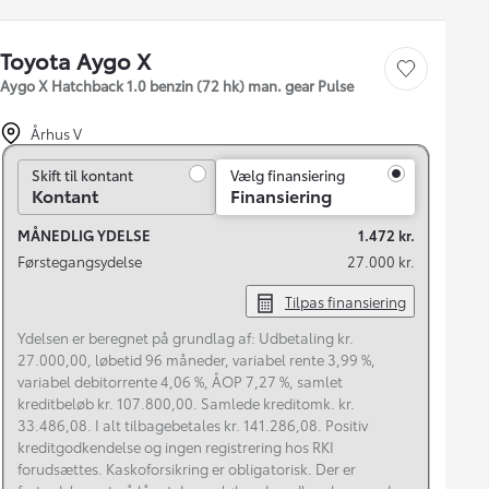
Toyota Aygo X
Gem bil
Aygo X Hatchback 1.0 benzin (72 hk) man. gear Pulse
Århus V
Skift til kontant
Skift til kontant
Vælg finansiering
Kontant
Finansiering
MÅNEDLIG YDELSE
1.472 kr.
Førstegangsydelse
27.000 kr.
Tilpas finansiering
Ydelsen er beregnet på grundlag af: Udbetaling kr.
27.000,00, løbetid 96 måneder, variabel rente 3,99 %,
variabel debitorrente 4,06 %, ÅOP 7,27 %, samlet
kreditbeløb kr. 107.800,00. Samlede kreditomk. kr.
33.486,08. I alt tilbagebetales kr. 141.286,08. Positiv
kreditgodkendelse og ingen registrering hos RKI
forudsættes. Kaskoforsikring er obligatorisk. Der er