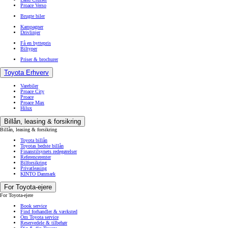
Proace Verso
Brugte biler
Kampagner
Drivlinjer
Få en byttepris
Biltyper
Priser & brochurer
Toyota Erhverv
Varebiler
Proace City
Proace
Proace Max
Hilux
Billån, leasing & forsikring
Billån, leasing & forsikring
Toyota billån
Toyotas bedste billån
Finanstilsynets redegørelser
Referencerenter
Bilforsikring
Privatleasing
KINTO Danmark
For Toyota-ejere
For Toyota-ejere
Book service
Find forhandler & værksted
Om Toyota service
Reservedele & tilbehør