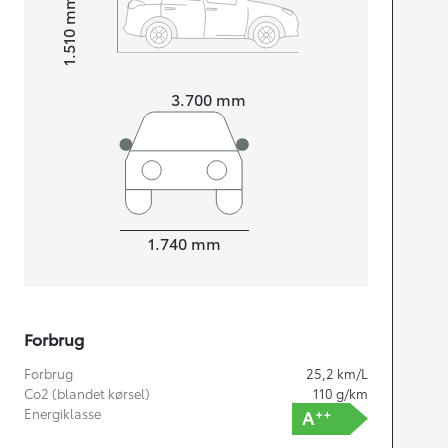
mm
1.510
Højt
Længde
3.700
mm
Bredde
1.740
mm
Forbrug
Forbrug
25,2
km/L
Co2 (blandet kørsel)
110
g/km
Energiklasse