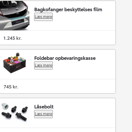
Bagkofanger beskyttelses film
Læs mere
1.245 kr.
Foldebar opbevaringskasse
Læs mere
745 kr.
Låsebolt
Læs mere