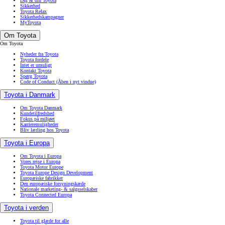
Dig & din Toyota
Sikkerhed
Toyota Relax
Sikkerhedskampagner
MyToyota
Om Toyota
Om Toyota
Nyheder fra Toyota
Toyota fordele
Intet er umuligt
Kontakt Toyota
Spørg Toyota
Code of Conduct
(Åben i nyt vindue)
Toyota i Danmark
Om Toyota Danmark
Kundetilfredshed
Fokus på miljøet
Karrieremuligheder
Bliv lærling hos Toyota
Toyota i Europa
Om Toyota i Europa
Vores rejse i Europa
Toyota Motor Europe
Toyota Europe Design Development
Europæiske fabrikker
Den europæiske forsyningskæde
Nationale marketing- & salgsselskaber
Toyota Connected Europa
Toyota i verden
Toyota til glæde for alle