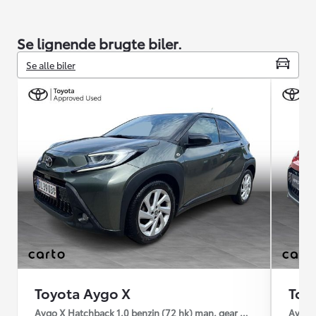
Se lignende brugte biler.
Se alle biler
Toyota Aygo X
Toy
Aygo X Hatchback 1.0 benzin (72 hk) man. gear Pulse
Aygo X