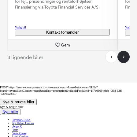
for fejl, prisændringer og renteforhøjelser.
for fe
Finansiering via Toyota Financial Services A/S.
Finans
Vælg bil
Vælg bil
Kontakt forhandler
Gem
8 lignende biler
POST https://usc-webcomponents.toyota-europe.com/v1/used-stock-cars/dk/da?
brand=toyota&uscContext=used&uscEnv=production&vehicleForSaleId=1f7b0609-e3eb-4298-92f3-
3fdc9eee3d67
Nye & brugte biler
Nye & brugte biler
Nye biler
Toyota C-HR+
Ny Urban Cruiser
Aygo X
Yaris
Yaris Cross
Land Cruiser