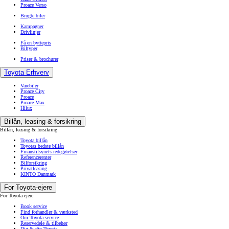
Proace Verso
Brugte biler
Kampagner
Drivlinjer
Få en byttepris
Biltyper
Priser & brochurer
Toyota Erhverv
Varebiler
Proace City
Proace
Proace Max
Hilux
Billån, leasing & forsikring
Billån, leasing & forsikring
Toyota billån
Toyotas bedste billån
Finanstilsynets redegørelser
Referencerenter
Bilforsikring
Privatleasing
KINTO Danmark
For Toyota-ejere
For Toyota-ejere
Book service
Find forhandler & værksted
Om Toyota service
Reservedele & tilbehør
Dig & din Toyota