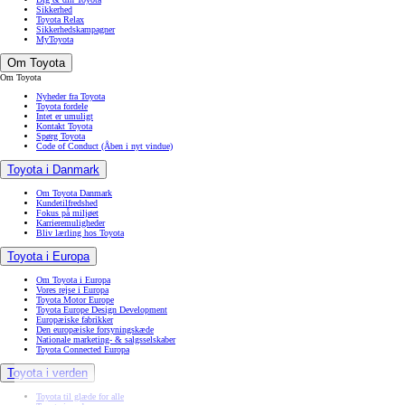
Sikkerhed
Toyota Relax
Sikkerhedskampagner
MyToyota
Om Toyota
Om Toyota
Nyheder fra Toyota
Toyota fordele
Intet er umuligt
Kontakt Toyota
Spørg Toyota
Code of Conduct
(Åben i nyt vindue)
Toyota i Danmark
Om Toyota Danmark
Kundetilfredshed
Fokus på miljøet
Karrieremuligheder
Bliv lærling hos Toyota
Toyota i Europa
Om Toyota i Europa
Vores rejse i Europa
Toyota Motor Europe
Toyota Europe Design Development
Europæiske fabrikker
Den europæiske forsyningskæde
Nationale marketing- & salgsselskaber
Toyota Connected Europa
Toyota i verden
Toyota til glæde for alle