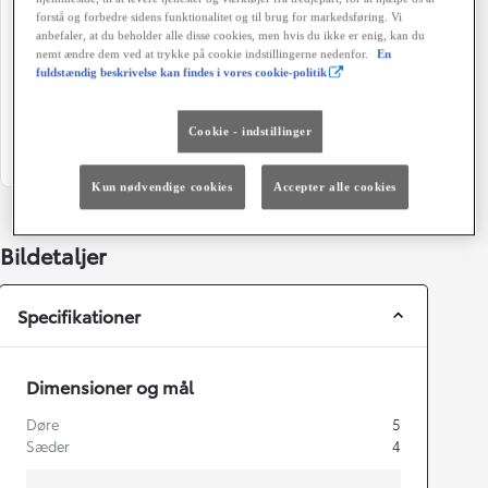
111 g/km
Manuel gearkasse
forstå og forbedre sidens funktionalitet og til brug for markedsføring. Vi
anbefaler, at du beholder alle disse cookies, men hvis du ikke er enig, kan du
Døre
Farve
nemt ændre dem ved at trykke på cookie indstillingerne nedenfor.
En
5
Grøn
fuldstændig beskrivelse kan findes i vores cookie-politik
Energiklasse
Grøn ejerafgift (årligt)
1.400 kr.
Cookie - indstillinger
Kun nødvendige cookies
Accepter alle cookies
Bildetaljer
Specifikationer
Dimensioner og mål
Døre
5
Sæder
4