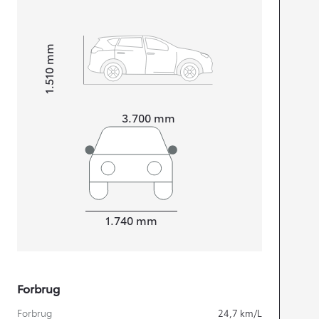
mm
1.510
Højt
Længde
3.700
mm
Bredde
1.740
mm
Forbrug
Forbrug
24,7
km/L