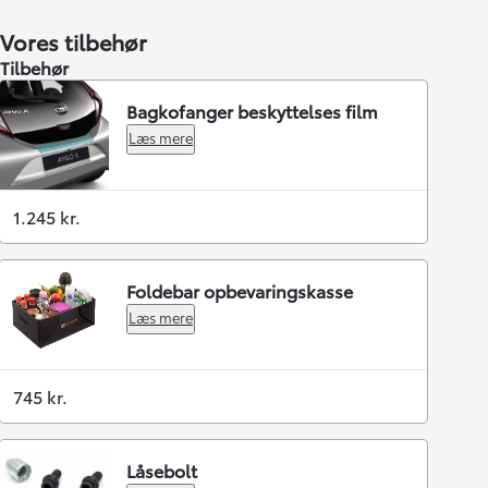
Vores tilbehør
Tilbehør
Bagkofanger beskyttelses film
Læs mere
1.245 kr.
Foldebar opbevaringskasse
Læs mere
745 kr.
Låsebolt