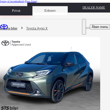
Spring til hovedindhold
(Press Enter)
DEALER NAME
Book prøvetur
Privat
Erhverv
Du er her
:
Åben menu
Brugte biler
Toyota Aygo X