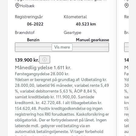
Holbæk
Ho
Registreringsår
Kilometertal
Regist
06-2022
40.523 km
Brændstof
Geartype
Brænd
Benzin
Manuel gearkasse
Vis mere
139.900 kr.
148.8
Månedlig ydelse 1.611 kr.
Måned
Førstegangsydelse 28.000 kr.
Første
Ydelsen er beregnet på grundlag af: Udbetaling kr.
Ydelse
28.000,00, løbetid 96 måneder, variabel rente 5,49
30.000
%, variabel debitorrente 5,63 %, ÅOP 8,84 %,
%, var
samlet kreditbeløb kr. 111.900,00. Samlede
samlet
kreditomk. kr. 42.720,48. I alt tilbagebetales kr.
kredit
154.620,48. Positiv kreditgodkendelse og ingen
154.38
registrering hos RKI forudsættes. Kaskoforsikring er
regist
obligatorisk. Der er fortrydelsesret på lånet. Ingen
obliga
løbende mdl. gebyrer ved betaling via en
løbend
automatisk betalingstjeneste. Vi tager forbehold
automa