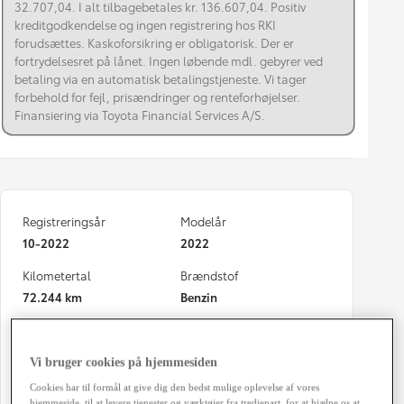
32.707,04. I alt tilbagebetales kr. 136.607,04. Positiv
kreditgodkendelse og ingen registrering hos RKI
forudsættes. Kaskoforsikring er obligatorisk. Der er
fortrydelsesret på lånet. Ingen løbende mdl. gebyrer ved
betaling via en automatisk betalingstjeneste. Vi tager
forbehold for fejl, prisændringer og renteforhøjelser.
Finansiering via Toyota Financial Services A/S.
Registreringsår
Modelår
10-2022
2022
Kilometertal
Brændstof
72.244 km
Benzin
Karosseri
Hestekræfter
Hatchback 5-dørs
72 HK
Vi bruger cookies på hjemmesiden
Co2 (blandet kørsel)
Geartype
Cookies har til formål at give dig den bedst mulige oplevelse af vores
hjemmeside, til at levere tjenester og værktøjer fra tredjepart, for at hjælpe os at