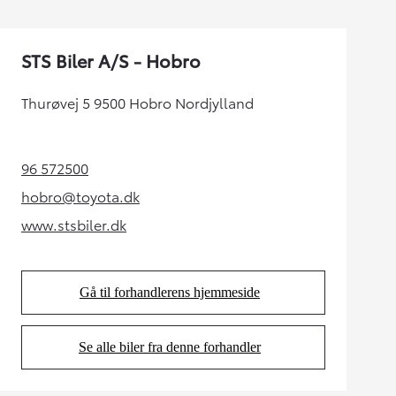
STS Biler A/S - Hobro
Thurøvej 5 9500 Hobro Nordjylland
96 572500
(Opens in new tab)
hobro@toyota.dk
(Opens in new tab)
www.stsbiler.dk
(Opens in new tab)
Gå til forhandlerens hjemmeside
(Opens in new tab)
Se alle biler fra denne forhandler
(Opens in new tab)