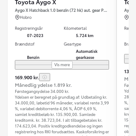
Toyota Aygo X
Toy
Aygo X Hatchback 1.0 benzin (72 hk) aut. gear Pulse Edition - Des
Aygo X
Hobro
Ho
Registreringsår
Kilometertal
Regist
07-2023
5.724 km
Brændstof
Geartype
Brænd
Automatisk
Benzin
gearkasse
Vis mere
139.9
169.900 kr.
Måned
Månedlig ydelse 1.819 kr.
Første
Ydelse
Førstegangsydelse 34.000 kr.
28.000
Ydelsen er beregnet på grundlag af: Udbetaling kr.
%, var
34.000,00, løbetid 96 måneder, variabel rente 3,99
samlet
%, variabel debitorrente 4,06 %, ÅOP 6,69 %,
kredit
samlet kreditbeløb kr. 135.900,00. Samlede
154.62
kreditomk. kr. 38.723,04. I alt tilbagebetales kr.
regist
174.623,04. Positiv kreditgodkendelse og ingen
obliga
registrering hos RKI forudsættes. Kaskoforsikring er