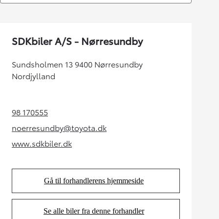
SDKbiler A/S - Nørresundby
Sundsholmen 13 9400 Nørresundby
Nordjylland
98 170555
(Opens in new tab)
noerresundby@toyota.dk
(Opens in new tab)
www.sdkbiler.dk
(Opens in new tab)
Gå til forhandlerens hjemmeside
(Opens in new tab)
Se alle biler fra denne forhandler
(Opens in new tab)