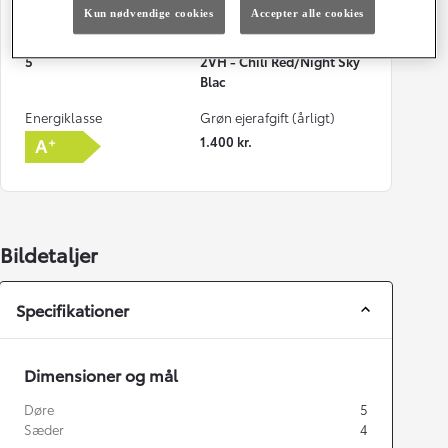
114 g/km
Automatisk gearkasse
Kun nødvendige cookies
Accepter alle cookies
Døre
Farve
5
2VH - Chili Red/Night Sky
Blac
Energiklasse
Grøn ejerafgift (årligt)
1.400 kr.
Bildetaljer
Specifikationer
Dimensioner og mål
Døre
5
Sæder
4