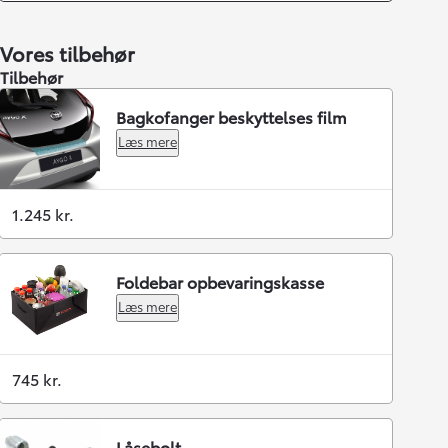
Vores tilbehør
Tilbehør
Bagkofanger beskyttelses film
Læs mere
1.245 kr.
Foldebar opbevaringskasse
Læs mere
745 kr.
Låsebolt