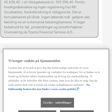
45.698,40. I alt tilbagebetales kr. 169.598,40. Positiv
kreditgodkendelse og ingen registrering hos RKI
forudsættes. Kaskoforsikring er obligatorisk. Der er
fortrydelsesret på lånet. Ingen løbende mdl. gebyrer ved
betaling via en automatisk betalingstjeneste. Vi tager
forbehold for fejl, prisændringer og renteforhøjelser.
Finansiering via Toyota Financial Services A/S.
Registreringsår
Modelår
Vi bruger cookies på hjemmesiden
05-2022
2022
Cookies har til formål at give dig den bedst mulige oplevelse af vores
hjemmeside, til at levere tjenester og værktøjer fra tredjepart, for at hjælpe os at
Kilometertal
Brændstof
forstå og forbedre sidens funktionalitet og til brug for markedsføring. Vi
anbefaler, at du beholder alle disse cookies, men hvis du ikke er enig, kan du
42.000 km
Benzin
nemt ændre dem ved at trykke på cookie indstillingerne nedenfor.
En
fuldstændig beskrivelse kan findes i vores cookie-politik
Karosseri
Hestekræfter
Hatchback 5-dørs
72 HK
Cookie - indstillinger
Co2 (blandet kørsel)
Geartype