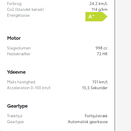
Forbrug
24,2
km/L
Co2 (blandet kørsel)
114
g/km
Energiklasse
Motor
Slagvolumen
998
cc
Hestekræfter
72
HK
Ydeevne
Maks hastighed
151
km/t
Acceleration 0-100 km/t
15,5
Sekunder
Geartype
Trækhjul
Forhjulstræk
Geartype
Automatisk gearkasse