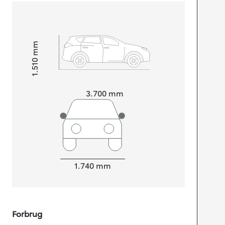
mm
1.510
Højt
Længde
3.700
mm
Bredde
1.740
mm
Forbrug