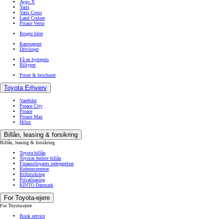
Aygo X
Yaris
Yaris Cross
Land Cruiser
Proace Verso
Brugte biler
Kampagner
Drivlinjer
Få en byttepris
Biltyper
Priser & brochurer
Toyota Erhverv
Varebiler
Proace City
Proace
Proace Max
Hilux
Billån, leasing & forsikring
Billån, leasing & forsikring
Toyota billån
Toyotas bedste billån
Finanstilsynets redegørelser
Referencerenter
Bilforsikring
Privatleasing
KINTO Danmark
For Toyota-ejere
For Toyota-ejere
Book service