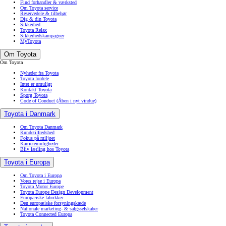
Find forhandler & værksted
Om Toyota service
Reservedele & tilbehør
Dig & din Toyota
Sikkerhed
Toyota Relax
Sikkerhedskampagner
MyToyota
Om Toyota
Om Toyota
Nyheder fra Toyota
Toyota fordele
Intet er umuligt
Kontakt Toyota
Spørg Toyota
Code of Conduct
(Åben i nyt vindue)
Toyota i Danmark
Om Toyota Danmark
Kundetilfredshed
Fokus på miljøet
Karrieremuligheder
Bliv lærling hos Toyota
Toyota i Europa
Om Toyota i Europa
Vores rejse i Europa
Toyota Motor Europe
Toyota Europe Design Development
Europæiske fabrikker
Den europæiske forsyningskæde
Nationale marketing- & salgsselskaber
Toyota Connected Europa