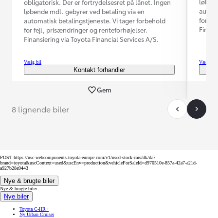
løbend
obligatorisk. Der er fortrydelsesret på lånet. Ingen
automa
løbende mdl. gebyrer ved betaling via en
for fe
automatisk betalingstjeneste. Vi tager forbehold
Finans
for fejl, prisændringer og renteforhøjelser.
Finansiering via Toyota Financial Services A/S.
Vælg bil
Vælg bil
Kontakt forhandler
Gem
8 lignende biler
POST https://usc-webcomponents.toyota-europe.com/v1/used-stock-cars/dk/da?
brand=toyota&uscContext=used&uscEnv=production&vehicleForSaleId=d970510e-857a-42a7-a21d-
a927b28e9443
Nye & brugte biler
Nye & brugte biler
Nye biler
Toyota C-HR+
Ny Urban Cruiser