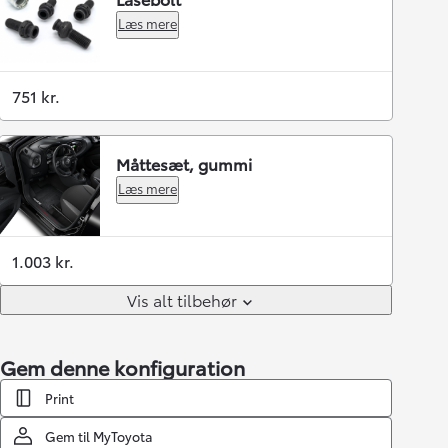
Læs mere
751 kr.
Måttesæt, gummi
Læs mere
1.003 kr.
Vis alt tilbehør
Gem denne konfiguration
Print
Gem til MyToyota