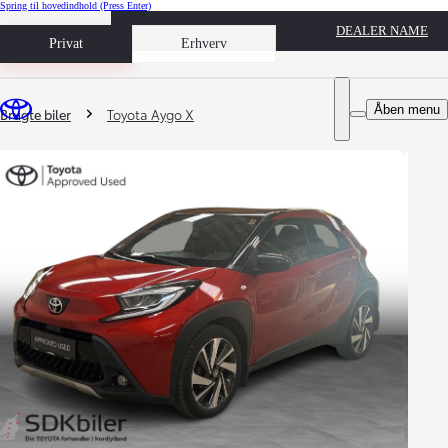
Spring til hovedindhold
(Press Enter)
DEALER NAME
Book prøvetur
Privat
Erhverv
Du er her
:
Åben menu
Brugte biler
Toyota Aygo X