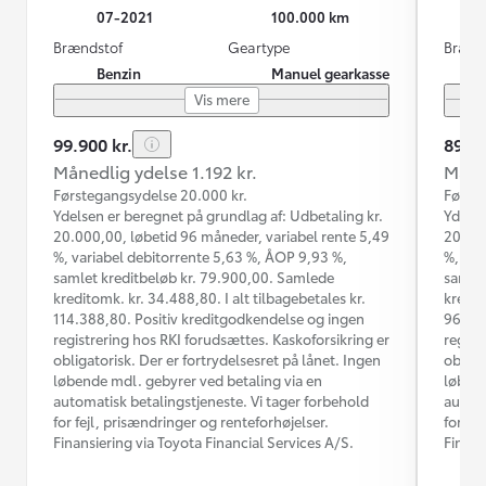
07-2021
100.000 km
Brændstof
Geartype
Brænd
Benzin
Manuel gearkasse
Vis mere
99.900 kr.
89.90
Månedlig ydelse 1.192 kr.
Måned
Førstegangsydelse 20.000 kr.
Første
Ydelsen er beregnet på grundlag af: Udbetaling kr.
Ydelse
20.000,00, løbetid 96 måneder, variabel rente 5,49
20.000
%, variabel debitorrente 5,63 %, ÅOP 9,93 %,
%, var
samlet kreditbeløb kr. 79.900,00. Samlede
samlet
kreditomk. kr. 34.488,80. I alt tilbagebetales kr.
kredit
114.388,80. Positiv kreditgodkendelse og ingen
96.759
registrering hos RKI forudsættes. Kaskoforsikring er
regist
obligatorisk. Der er fortrydelsesret på lånet. Ingen
obliga
løbende mdl. gebyrer ved betaling via en
løbend
automatisk betalingstjeneste. Vi tager forbehold
automa
for fejl, prisændringer og renteforhøjelser.
for fe
Finansiering via Toyota Financial Services A/S.
Finans