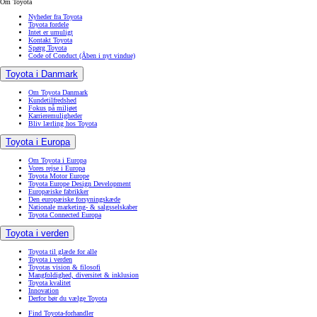
Om Toyota
Nyheder fra Toyota
Toyota fordele
Intet er umuligt
Kontakt Toyota
Spørg Toyota
Code of Conduct
(Åben i nyt vindue)
Toyota i Danmark
Om Toyota Danmark
Kundetilfredshed
Fokus på miljøet
Karrieremuligheder
Bliv lærling hos Toyota
Toyota i Europa
Om Toyota i Europa
Vores rejse i Europa
Toyota Motor Europe
Toyota Europe Design Development
Europæiske fabrikker
Den europæiske forsyningskæde
Nationale marketing- & salgsselskaber
Toyota Connected Europa
Toyota i verden
Toyota til glæde for alle
Toyota i verden
Toyotas vision & filosofi
Mangfoldighed, diversitet & inklusion
Toyota kvalitet
Innovation
Derfor bør du vælge Toyota
Find Toyota-forhandler