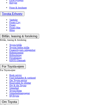
Få en byttepris
Biltyper
Priser & brochurer
Toyota Erhverv
Varebiler
Proace City
Proace
Proace Max
Hilux
Billån, leasing & forsikring
Billån, leasing & forsikring
Toyota billån
Toyotas bedste billån
Finanstilsynets redegørelser
Referencerenter
Bilforsikring
Privatleasing
KINTO Danmark
For Toyota-ejere
For Toyota-ejere
Book service
Find forhandler & værksted
Om Toyota service
Reservedele & tilbehør
Dig & din Toyota
Sikkerhed
Toyota Relax
Sikkerhedskampagner
MyToyota
Om Toyota