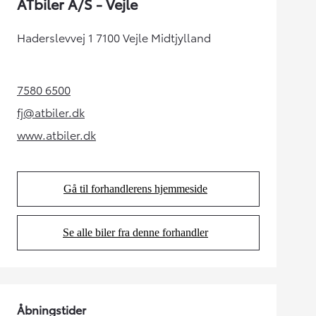
ATbiler A/S - Vejle
Haderslevvej 1 7100 Vejle Midtjylland
7580 6500
(Opens in new tab)
fj@atbiler.dk
(Opens in new tab)
www.atbiler.dk
(Opens in new tab)
Gå til forhandlerens hjemmeside
(Opens in new tab)
Se alle biler fra denne forhandler
(Opens in new tab)
Åbningstider