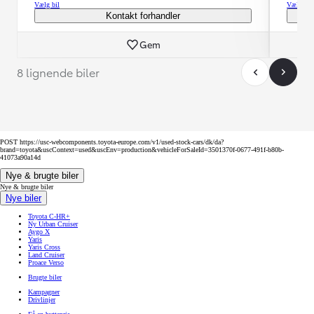
Vælg bil
Vælg bil
Kontakt forhandler
Gem
8 lignende biler
POST https://usc-webcomponents.toyota-europe.com/v1/used-stock-cars/dk/da?
brand=toyota&uscContext=used&uscEnv=production&vehicleForSaleId=3501370f-0677-491f-b80b-
41073a90a14d
Nye & brugte biler
Nye & brugte biler
Nye biler
Toyota C-HR+
Ny Urban Cruiser
Aygo X
Yaris
Yaris Cross
Land Cruiser
Proace Verso
Brugte biler
Kampagner
Drivlinjer