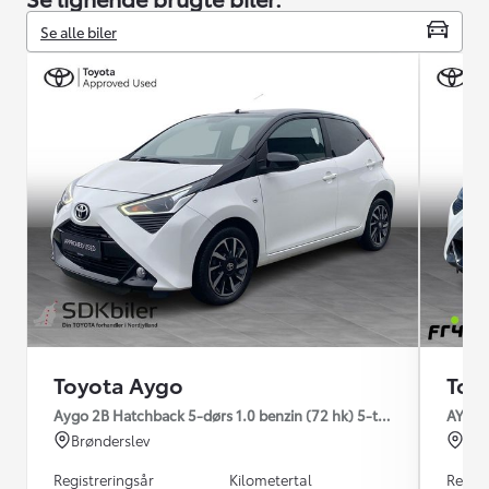
Se alle biler
Toyota Aygo
Toy
Aygo 2B Hatchback 5-dørs 1.0 benzin (72 hk) 5-trins man. gear x-
AYGO 2
Brønderslev
Mar
Registreringsår
Kilometertal
Regist