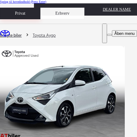
Spring til hovedindhold
(Press Enter)
DEALER NAME
Book prøvetur
Privat
Erhverv
Du er her
:
Åben menu
Brugte biler
Toyota Aygo