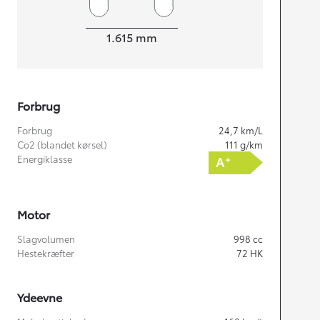
Bredde
1.615
mm
Forbrug
Forbrug
24,7
km/L
Co2 (blandet kørsel)
111
g/km
Energiklasse
Motor
Slagvolumen
998
cc
Hestekræfter
72
HK
Ydeevne