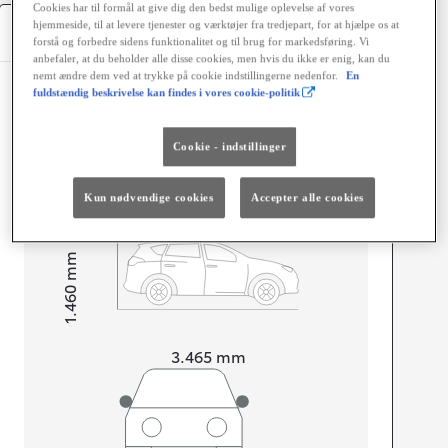
Cookies har til formål at give dig den bedst mulige oplevelse af vores
hjemmeside, til at levere tjenester og værktøjer fra tredjepart, for at hjælpe os at
Specifikationer
forstå og forbedre sidens funktionalitet og til brug for markedsføring. Vi
anbefaler, at du beholder alle disse cookies, men hvis du ikke er enig, kan du
nemt ændre dem ved at trykke på cookie indstillingerne nedenfor.
En
Dimensioner og mål
fuldstændig beskrivelse kan findes i vores cookie-politik
Døre
5
Cookie - indstillinger
Sæder
4
Kun nødvendige cookies
Accepter alle cookies
mm
1.460
Højt
Længde
3.465
mm