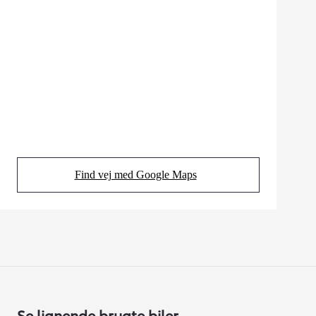
Find vej med Google Maps
(Opens in new tab)
Se lignende brugte biler.