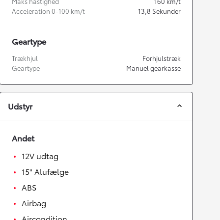
Maks hastighed
160
km/t
Acceleration 0-100 km/t
13,8
Sekunder
Geartype
Trækhjul
Forhjulstræk
Geartype
Manuel gearkasse
Udstyr
Andet
12V udtag
15" Alufælge
ABS
Airbag
Aircondition