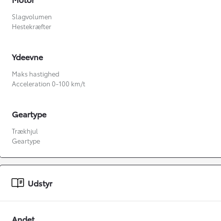
Slagvolumen
Hestekræfter
Ydeevne
Maks hastighed
Acceleration 0-100 km/t
Geartype
Fra kr. 349.990
Trækhjul
Geartype
Udstyr
Andet