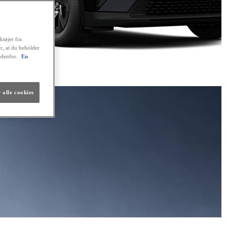
ktøjer fra
er, at du beholder
edenfor.
En
 alle cookies