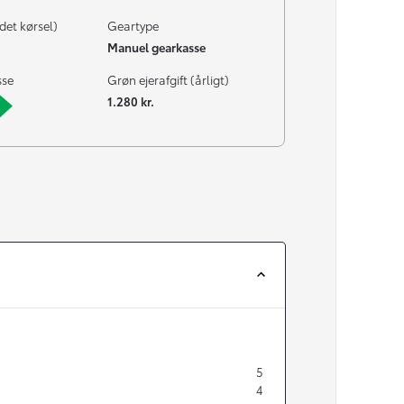
det kørsel)
Geartype
Manuel gearkasse
sse
Grøn ejerafgift (årligt)
1.280 kr.
5
4