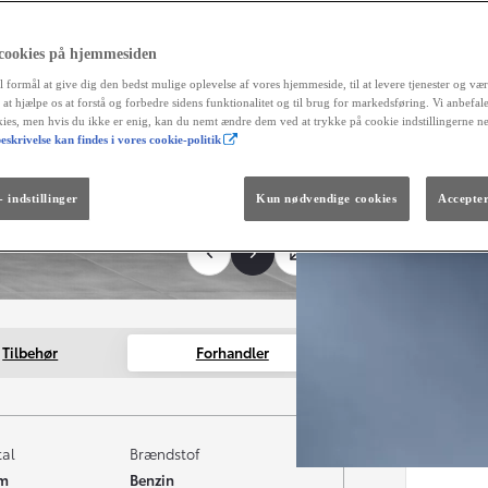
 cookies på hjemmesiden
l formål at give dig den bedst mulige oplevelse af vores hjemmeside, til at levere tjenester og vær
r at hjælpe os at forstå og forbedre sidens funktionalitet og til brug for markedsføring. Vi anbefal
okies, men hvis du ikke er enig, kan du nemt ændre dem ved at trykke på cookie indstillingerne n
eskrivelse kan findes i vores cookie-politik
Fra kr. 299.990
Den nye GR GT
The soul lives on.
 indstillinger
Kun nødvendige cookies
Accepter
Tilbehør
Forhandler
tal
Brændstof
km
Benzin