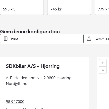
595 kr.
745 kr.
779 kr
Gem denne konfiguration
Print
Gem til 
SDKbiler A/S - Hjørring
A.F. Heidemannsvej 2 9800 Hjørring
Nordjylland
98 927000
(Opens in new tab)
hjoerring@toyota.dk