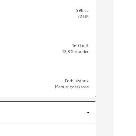
998
cc
72
HK
160
km/t
13,8
Sekunder
Forhjulstræk
Manuel gearkasse