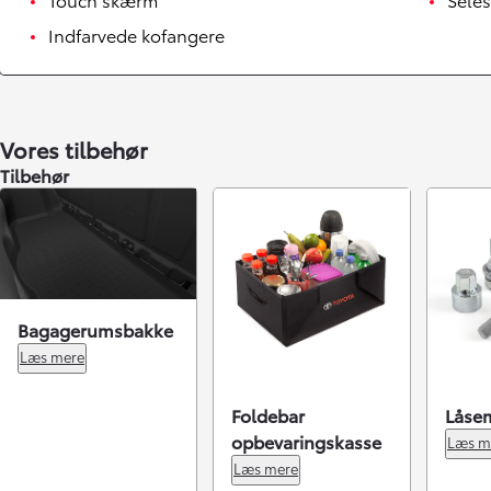
Indfarvede kofangere
Vores tilbehør
Tilbehør
Bagagerumsbakke
Læs mere
Foldebar
Låsem
opbevaringskasse
Læs m
Læs mere