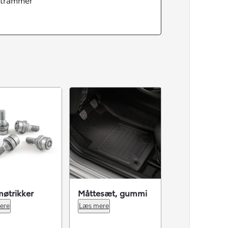
øtrikker
Måttesæt, gummi
ere
Læs mere