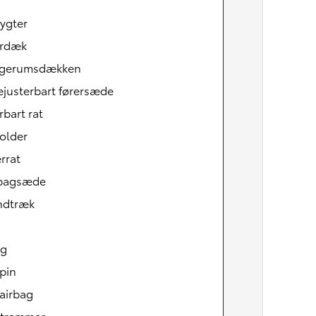
ygter
erdæk
gerumsdækken
ejusterbart førersæde
rbart rat
older
rrat
tbagsæde
indtræk
Den nye Yaris Cross
Kommer snart
ag
pin
airbag
strammer