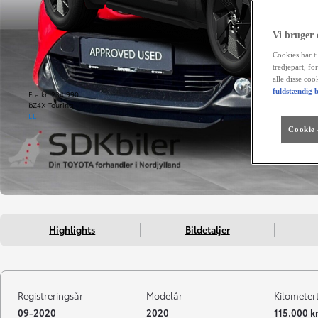
Vi bruger
Cookies har ti
tredjepart, fo
alle disse co
fuldstændig b
Fra kr. 234.990
bZ4X Touring
EL
Cookie -
Highlights
Bildetaljer
Registreringsår
Modelår
Kilometer
09-2020
2020
115.000 