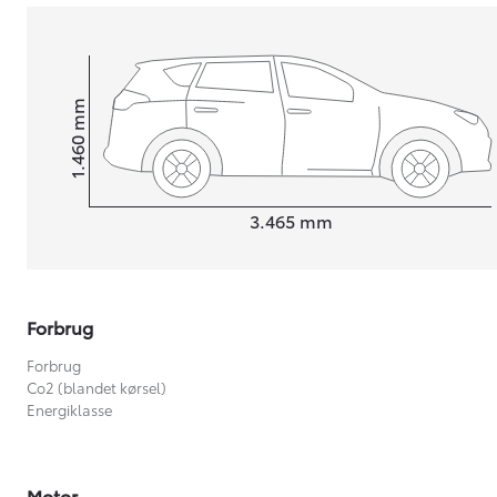
mm
1.460
Højt
Længde
3.465
mm
Forbrug
Forbrug
Co2 (blandet kørsel)
Energiklasse
Motor