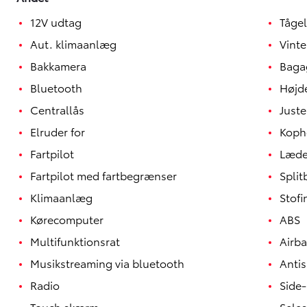
12V udtag
Tågel
Aut. klimaanlæg
Vint
Bakkamera
Baga
Bluetooth
Højd
Centrallås
Juste
Elruder for
Koph
Fartpilot
Læde
Fartpilot med fartbegrænser
Spli
Klimaanlæg
Stof
Yaris
Kørecomputer
ABS
HYBRID
Multifunktionsrat
Airb
Musikstreaming via bluetooth
Antis
Radio
Side-
Touch skærm
Sele