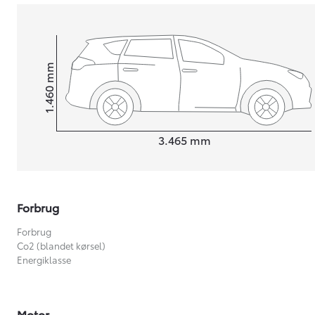
mm
1.460
Højt
Længde
3.465
mm
Forbrug
Forbrug
Co2 (blandet kørsel)
Energiklasse
Motor