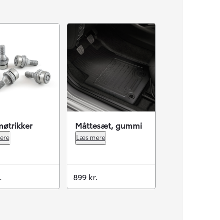
øtrikker
Måttesæt, gummi
ere
Læs mere
.
899 kr.