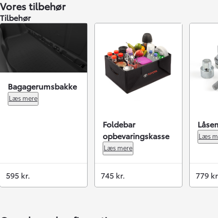
Vores tilbehør
Tilbehør
Bagagerumsbakke
Læs mere
Foldebar
Låsem
opbevaringskasse
Læs m
Læs mere
595 kr.
745 kr.
779 kr