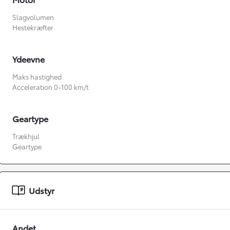
Slagvolumen
Hestekræfter
Ydeevne
Maks hastighed
Acceleration 0-100 km/t
Geartype
Fra kr. 349.990
Trækhjul
Geartype
Udstyr
Andet