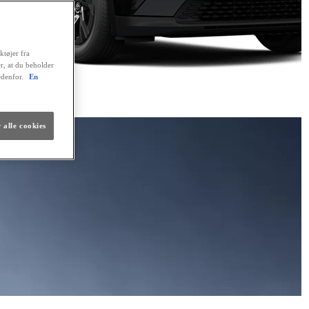
ktøjer fra
er, at du beholder
edenfor.
En
 alle cookies