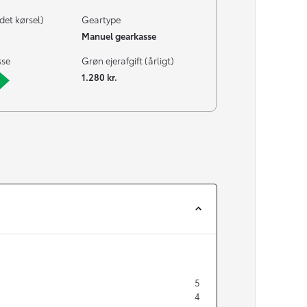
det kørsel)
Geartype
Manuel gearkasse
sse
Grøn ejerafgift (årligt)
1.280 kr.
5
4