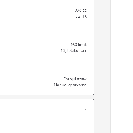
998
cc
72
HK
160
km/t
13,8
Sekunder
Forhjulstræk
Manuel gearkasse