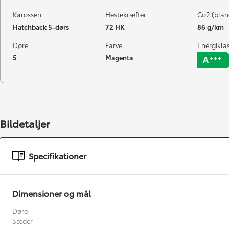
Karosseri
Hestekræfter
Co2 (blan
Hatchback 5-dørs
72 HK
86 g/km
Døre
Farve
Energikla
5
Magenta
Bildetaljer
Specifikationer
Dimensioner og mål
Døre
Sæder