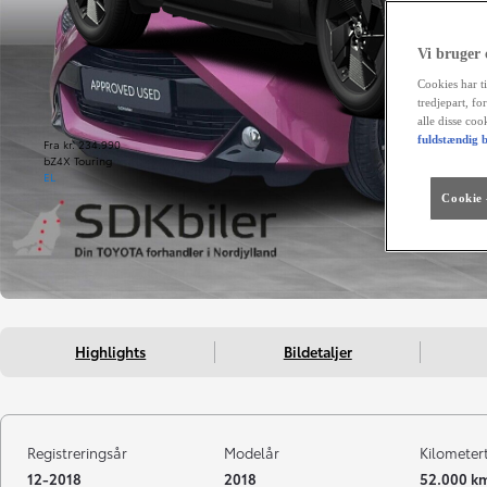
Vi bruger
Cookies har ti
tredjepart, fo
alle disse co
fuldstændig b
Fra kr. 234.990
bZ4X Touring
EL
Cookie -
Highlights
Bildetaljer
Registreringsår
Modelår
Kilometer
12-2018
2018
52.000 k