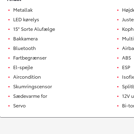
Metallak
Højd
LED kørelys
Juste
15" Sorte Alufælge
Koph
Bakkamera
Multi
Bluetooth
Airb
Fartbegrænser
ABS
El-spejle
ESP
Aircondition
Isofix
Skumringscensor
Spli
Yaris
Sædevarme for
12V 
HYBRID
Servo
Bi-to