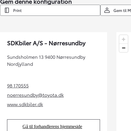
Gem denne konfiguration
Print
Gem til 
SDKbiler A/S - Nørresundby
Sundsholmen 13 9400 Nørresundby
Nordjylland
98 170555
(Opens in new tab)
noerresundby@toyota.dk
(Opens in new tab)
www.sdkbiler.dk
(Opens in new tab)
Gå til forhandlerens hjemmeside
(Opens in new tab)