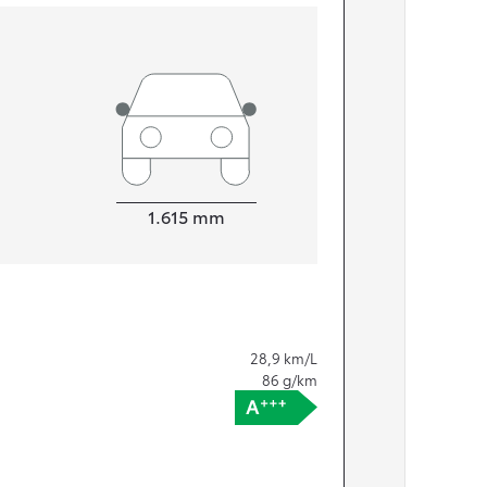
Bredde
1.615
mm
28,9
km/L
86
g/km