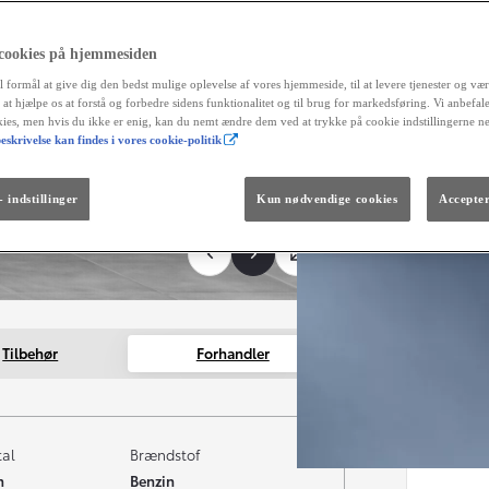
 cookies på hjemmesiden
l formål at give dig den bedst mulige oplevelse af vores hjemmeside, til at levere tjenester og vær
r at hjælpe os at forstå og forbedre sidens funktionalitet og til brug for markedsføring. Vi anbefal
okies, men hvis du ikke er enig, kan du nemt ændre dem ved at trykke på cookie indstillingerne n
eskrivelse kan findes i vores cookie-politik
Fra kr. 299.990
Den nye GR GT
The soul lives on.
 indstillinger
Kun nødvendige cookies
Accepter
Tilbehør
Forhandler
tal
Brændstof
m
Benzin