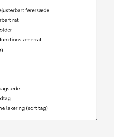
ejusterbart førersæde
rbart rat
older
funktionslæderrat
ag
tbagsæde
Den nye Yaris Cross
udtag
Kommer snart
ne lakering (sort tag)