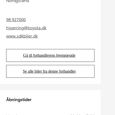
Nordjylland
98 927000
(Opens in new tab)
hjoerring@toyota.dk
(Opens in new tab)
www.sdkbiler.dk
(Opens in new tab)
Gå til forhandlerens hjemmeside
(Opens in new tab)
Se alle biler fra denne forhandler
(Opens in new tab)
Åbningstider