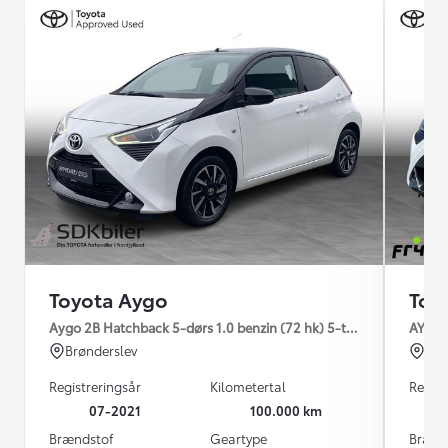
Toyota Aygo
Toy
Aygo 2B Hatchback 5-dørs 1.0 benzin (72 hk) 5-trins man. gear x-
AYGO 2
Brønderslev
Mar
Registreringsår
Kilometertal
Regist
07-2021
100.000 km
Brændstof
Geartype
Brænd