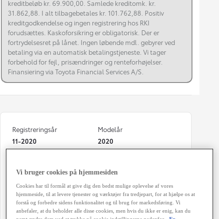
kreditbeløb kr. 69.900,00. Samlede kreditomk. kr.
31.862,88. I alt tilbagebetales kr. 101.762,88. Positiv
kreditgodkendelse og ingen registrering hos RKI
forudsættes. Kaskoforsikring er obligatorisk. Der er
fortrydelsesret på lånet. Ingen løbende mdl. gebyrer ved
betaling via en automatisk betalingstjeneste. Vi tager
forbehold for fejl, prisændringer og renteforhøjelser.
Finansiering via Toyota Financial Services A/S.
Registreringsår
Modelår
11-2020
2020
Kilometertal
Brændstof
102.000 km
Benzin
Vi bruger cookies på hjemmesiden
Cookies har til formål at give dig den bedst mulige oplevelse af vores
Karosseri
Hestekræfter
hjemmeside, til at levere tjenester og værktøjer fra tredjepart, for at hjælpe os at
Hatchback 5-dørs
72 HK
forstå og forbedre sidens funktionalitet og til brug for markedsføring. Vi
anbefaler, at du beholder alle disse cookies, men hvis du ikke er enig, kan du
Co2 (blandet kørsel)
Geartype