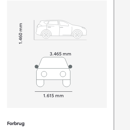
mm
1.460
Højt
Længde
3.465
mm
Bredde
1.615
mm
Forbrug