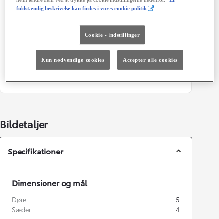
nemt ændre dem ved at trykke på cookie indstillingerne nedenfor.
En
86 g/km
Manuel gearkasse
fuldstændig beskrivelse kan findes i vores cookie-politik
Døre
Farve
Cookie - indstillinger
5
1E0 Electro Gray
Energiklasse
Grøn ejerafgift (årligt)
Kun nødvendige cookies
Accepter alle cookies
1.280 kr.
Bildetaljer
Specifikationer
Dimensioner og mål
Døre
5
Sæder
4