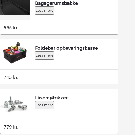
Bagagerumsbakke
Læs mere
595 kr.
Foldebar opbevaringskasse
Læs mere
745 kr.
Låsemøtrikker
Læs mere
779 kr.