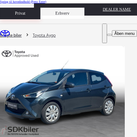
Spring til hovedindhold
(Press Enter)
DEALER NAME
Book prøvetur
Privat
Erhverv
Du er her
:
Åben menu
Brugte biler
Toyota Aygo