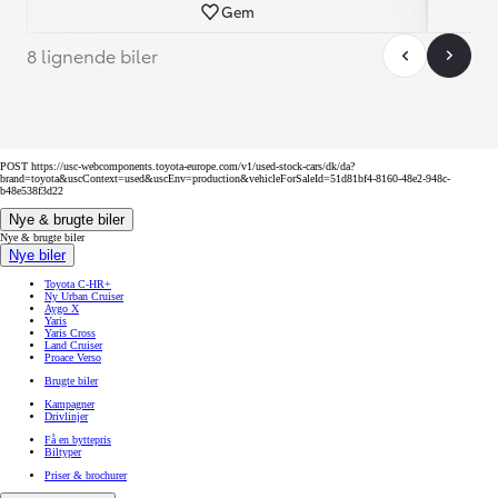
Gem
8 lignende biler
POST https://usc-webcomponents.toyota-europe.com/v1/used-stock-cars/dk/da?
brand=toyota&uscContext=used&uscEnv=production&vehicleForSaleId=51d81bf4-8160-48e2-948c-
b48e538f3d22
Nye & brugte biler
Nye & brugte biler
Nye biler
Toyota C-HR+
Ny Urban Cruiser
Aygo X
Yaris
Yaris Cross
Land Cruiser
Proace Verso
Brugte biler
Kampagner
Drivlinjer
Få en byttepris
Biltyper
Priser & brochurer