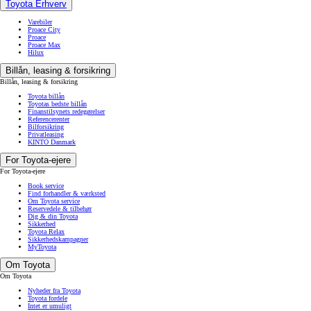
Toyota Erhverv
Varebiler
Proace City
Proace
Proace Max
Hilux
Billån, leasing & forsikring
Billån, leasing & forsikring
Toyota billån
Toyotas bedste billån
Finanstilsynets redegørelser
Referencerenter
Bilforsikring
Privatleasing
KINTO Danmark
For Toyota-ejere
For Toyota-ejere
Book service
Find forhandler & værksted
Om Toyota service
Reservedele & tilbehør
Dig & din Toyota
Sikkerhed
Toyota Relax
Sikkerhedskampagner
MyToyota
Om Toyota
Om Toyota
Nyheder fra Toyota
Toyota fordele
Intet er umuligt