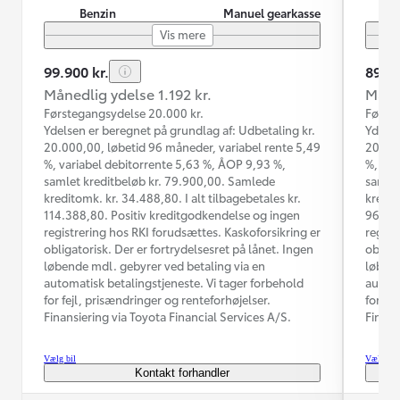
Benzin
Manuel gearkasse
Vis mere
99.900 kr.
89.90
Månedlig ydelse 1.192 kr.
Måned
Førstegangsydelse 20.000 kr.
Første
Ydelsen er beregnet på grundlag af: Udbetaling kr.
Ydelse
20.000,00, løbetid 96 måneder, variabel rente 5,49
20.000
%, variabel debitorrente 5,63 %, ÅOP 9,93 %,
%, var
samlet kreditbeløb kr. 79.900,00. Samlede
samlet
kreditomk. kr. 34.488,80. I alt tilbagebetales kr.
kredit
114.388,80. Positiv kreditgodkendelse og ingen
96.759
registrering hos RKI forudsættes. Kaskoforsikring er
regist
obligatorisk. Der er fortrydelsesret på lånet. Ingen
obliga
løbende mdl. gebyrer ved betaling via en
løbend
automatisk betalingstjeneste. Vi tager forbehold
automa
for fejl, prisændringer og renteforhøjelser.
for fe
Finansiering via Toyota Financial Services A/S.
Finans
Vælg bil
Vælg bil
Kontakt forhandler