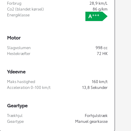
Forbrug
28,9
km/L
Co2 (blandet kørsel)
86
g/km
Energiklasse
Motor
Slagvolumen
998
cc
Hestekræfter
72
HK
Ydeevne
Maks hastighed
160
km/t
Acceleration 0-100 km/t
13,8
Sekunder
Geartype
Trækhjul
Forhjulstræk
Geartype
Manuel gearkasse