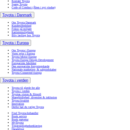
Kontakt Toyota
Spørg Toyota
Code of Conduct
(Åben i nyt vindue)
Toyota i Danmark
Om Toyota Danmark
Kundetilfredshed
Fokus på miljøet
Karrieremuligheder
Bliv lærling hos Toyota
Toyota i Europa
Om Toyota i Europa
Vores rejse i Europa
Toyota Motor Europe
Toyota Europe Design Development
Europæiske fabrikker
Den europæiske forsyningskæde
Nationale marketing- & salgsselskaber
Toyota Connected Europa
Toyota i verden
Toyota til glæde for alle
Toyota i verden
Toyotas vision & filosofi
Mangfoldighed, diversitet & inklusion
Toyota kvalitet
Innovation
Derfor bør du vælge Toyota
Find Toyota-forhandler
Book service
Book prøvetur
MyToyota
Tilgængelighedserklæring
Datadeling