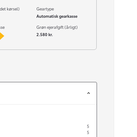
det kørsel)
Geartype
Automatisk gearkasse
sse
Grøn ejerafgift (årligt)
2.580 kr.
5
5