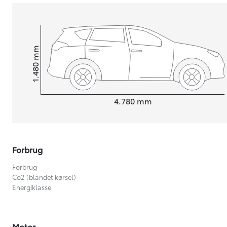
mm
1.480
Højt
Længde
4.780
mm
Forbrug
Forbrug
Co2 (blandet kørsel)
Energiklasse
Motor