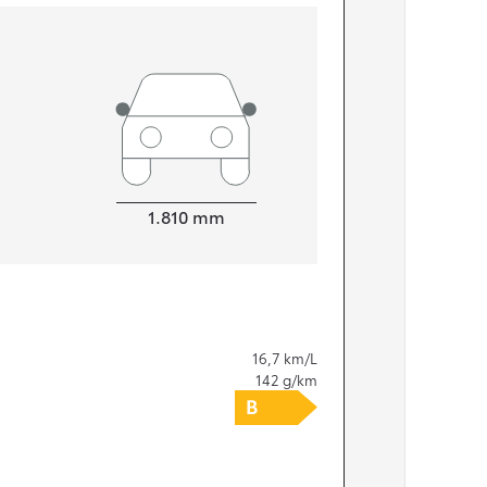
Bredde
1.810
mm
16,7
km/L
142
g/km