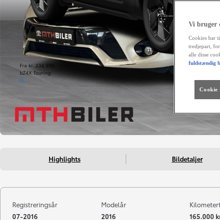
Vi bruger
Cookies har ti
tredjepart, fo
alle disse co
fuldstændig b
Fra kr. 234.990
bZ4X Touring
EL
Cookie -
Highlights
Bildetaljer
Registreringsår
Modelår
Kilometer
07-2016
2016
165.000 