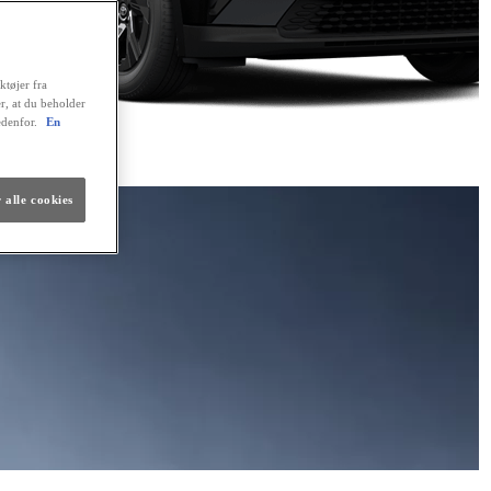
ktøjer fra
er, at du beholder
edenfor.
En
 alle cookies