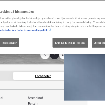
 cookies på hjemmesiden
l formål at give dig den bedst mulige oplevelse af vores hjemmeside, til at levere tjenester og vær
r at hjælpe os at forstå og forbedre sidens funktionalitet og til brug for markedsføring. Vi anbefal
okies, men hvis du ikke er enig, kan du nemt ændre dem ved at trykke på cookie indstillingerne n
eskrivelse kan findes i vores cookie-politik
Fra kr. 299.990
Den nye GR GT
The soul lives on.
 indstillinger
Kun nødvendige cookies
Accepter
Forhandler
tal
Brændstof
km
Benzin