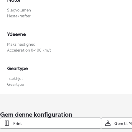
Slagvolumen
Hestekræfter
Ydeevne
Maks hastighed
Acceleration 0-100 km/t
Geartype
Fra kr. 349.990
Trækhjul
Geartype
Gem denne konfiguration
Print
Gem til 