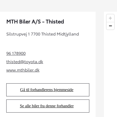
MTH Biler A/S - Thisted
Silstrupvej 1 7700 Thisted Midtjylland
96 178900
(Opens in new tab)
thisted@toyota.dk
(Opens in new tab)
www.mthbiler.dk
(Opens in new tab)
Yaris
HYBRID
Gå til forhandlerens hjemmeside
(Opens in new tab)
Se alle biler fra denne forhandler
(Opens in new tab)