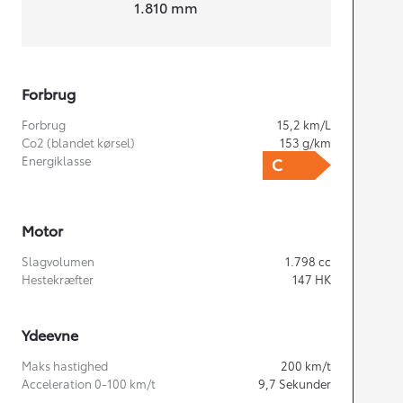
Bredde
1.810
mm
Forbrug
Forbrug
15,2
km/L
Co2 (blandet kørsel)
153
g/km
Energiklasse
Motor
Slagvolumen
1.798
cc
Hestekræfter
147
HK
Ydeevne
Maks hastighed
200
km/t
Acceleration 0-100 km/t
9,7
Sekunder