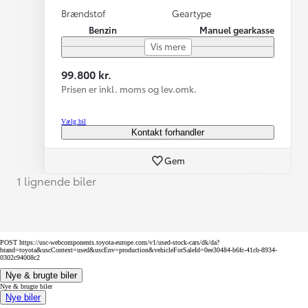
Brændstof
Geartype
Benzin
Manuel gearkasse
Vis mere
99.800 kr.
Prisen er inkl. moms og lev.omk.
Vælg bil
Kontakt forhandler
Gem
1 lignende biler
POST https://usc-webcomponents.toyota-europe.com/v1/used-stock-cars/dk/da?
brand=toyota&uscContext=used&uscEnv=production&vehicleForSaleId=0ee30484-b6fc-41cb-8934-
0302c94008c2
Nye & brugte biler
Nye & brugte biler
Nye biler