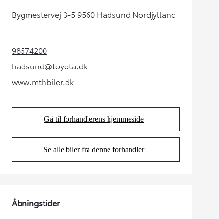
Bygmestervej 3-5 9560 Hadsund Nordjylland
98574200
(Opens in new tab)
hadsund@toyota.dk
(Opens in new tab)
www.mthbiler.dk
(Opens in new tab)
Gå til forhandlerens hjemmeside
(Opens in new tab)
Se alle biler fra denne forhandler
(Opens in new tab)
Åbningstider