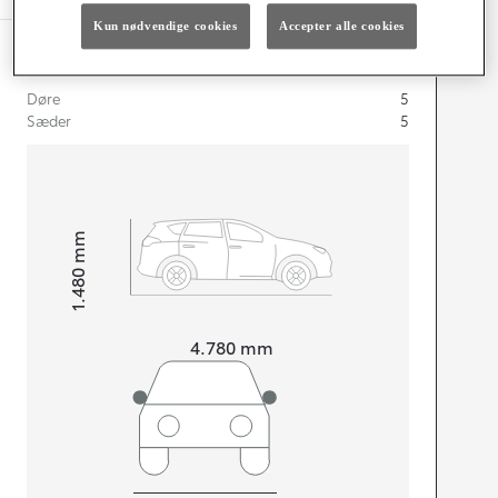
Kun nødvendige cookies
Accepter alle cookies
Dimensioner og mål
Døre
5
Sæder
5
mm
1.480
Højt
Længde
4.780
mm