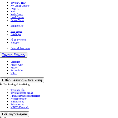
Toyota C-HR+
Ny Urban Cruiser
Aygo X
Yaris
Yaris Cross
Land Cruiser
Proace Verso
Brugte biler
Kampagner
Drivlinjer
Få en byttepris
Biltyper
Priser & brochurer
Toyota Erhverv
Varebiler
Proace City
Proace
Proace Max
Hilux
Billån, leasing & forsikring
Billån, leasing & forsikring
Toyota billån
Toyotas bedste billån
Finanstilsynets redegørelser
Referencerenter
Bilforsikring
Privatleasing
KINTO Danmark
For Toyota-ejere