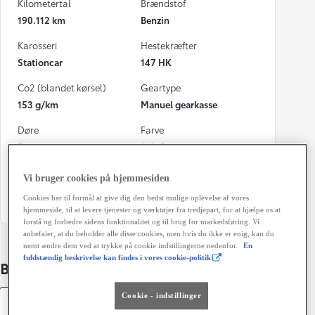
Kilometertal
Brændstof
190.112 km
Benzin
Karosseri
Hestekræfter
Stationcar
147 HK
Co2 (blandet kørsel)
Geartype
153 g/km
Manuel gearkasse
Døre
Farve
5
Ash Grey
Energiklasse
Grøn ejerafgift (årligt)
Vi bruger cookies på hjemmesiden
3.920 kr.
Cookies har til formål at give dig den bedst mulige oplevelse af vores
hjemmeside, til at levere tjenester og værktøjer fra tredjepart, for at hjælpe os at
forstå og forbedre sidens funktionalitet og til brug for markedsføring. Vi
anbefaler, at du beholder alle disse cookies, men hvis du ikke er enig, kan du
nemt ændre dem ved at trykke på cookie indstillingerne nedenfor.
En
fuldstændig beskrivelse kan findes i vores cookie-politik
Bildetaljer
Cookie - indstillinger
Specifikationer