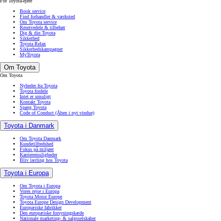
For Toyota-ejere
Book service
Find forhandler & værksted
Om Toyota service
Reservedele & tilbehør
Dig & din Toyota
Sikkerhed
Toyota Relax
Sikkerhedskampagner
MyToyota
Om Toyota
Om Toyota
Nyheder fra Toyota
Toyota fordele
Intet er umuligt
Kontakt Toyota
Spørg Toyota
Code of Conduct
(Åben i nyt vindue)
Toyota i Danmark
Om Toyota Danmark
Kundetilfredshed
Fokus på miljøet
Karrieremuligheder
Bliv lærling hos Toyota
Toyota i Europa
Om Toyota i Europa
Vores rejse i Europa
Toyota Motor Europe
Toyota Europe Design Development
Europæiske fabrikker
Den europæiske forsyningskæde
Nationale marketing- & salgsselskaber