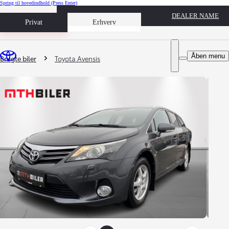
Spring til hovedindhold
(Press Enter)
DEALER NAME
Book prøvetur
Privat
Erhverv
Du er her
:
Åben menu
Brugte biler
Toyota Avensis