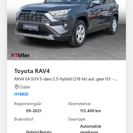
Toyota RAV4
RAV4 5A SUV 5-dørs 2.5 Hybrid (218 hk) aut. gear H3 - Comfort
Odder
HYBRID
Registreringsår
Kilometertal
09-2021
112.400 km
Brændstof
Geartype
Automatisk
Hybrid Benzin
gearkasse