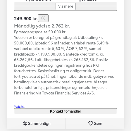
Vis mere
249.900 kr.
Månedlig ydelse 2.762 kr.
Førstegangsydelse 50.000 kr.
Ydelsen er beregnet på grundlag af: Udbetaling kr.
50.000,00, løbetid 96 måneder, variabel rente 5,49 %,
variabel debitorrente 5,63 %, ÅOP 7,62 %, samlet
kreditbeløb kr. 199.900,00. Samlede kreditomk. kr.
65.262,56. I alt tilbagebetales kr. 265.162,56. Positiv
kreditgodkendelse og ingen registrering hos RKI
forudsættes. Kaskoforsikring er obligatorisk. Der er
fortrydelsesret på lånet. Ingen løbende mdl. gebyrer ved
betaling via en automatisk betalingstjeneste. Vi tager
forbehold for fejl, prisændringer og renteforhøjelser.
Finansiering via Toyota Financial Services A/S.
Vælg bil
Kontakt forhandler
Sammenlign
Gem