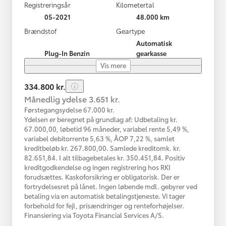
Registreringsår
Kilometertal
05-2021
48.000 km
Brændstof
Geartype
Automatisk
Plug-In Benzin
gearkasse
Vis mere
334.800 kr.
Månedlig ydelse 3.651 kr.
Førstegangsydelse 67.000 kr.
Ydelsen er beregnet på grundlag af: Udbetaling kr.
67.000,00, løbetid 96 måneder, variabel rente 5,49 %,
variabel debitorrente 5,63 %, ÅOP 7,22 %, samlet
kreditbeløb kr. 267.800,00. Samlede kreditomk. kr.
82.651,84. I alt tilbagebetales kr. 350.451,84. Positiv
kreditgodkendelse og ingen registrering hos RKI
forudsættes. Kaskoforsikring er obligatorisk. Der er
fortrydelsesret på lånet. Ingen løbende mdl. gebyrer ved
betaling via en automatisk betalingstjeneste. Vi tager
forbehold for fejl, prisændringer og renteforhøjelser.
Finansiering via Toyota Financial Services A/S.