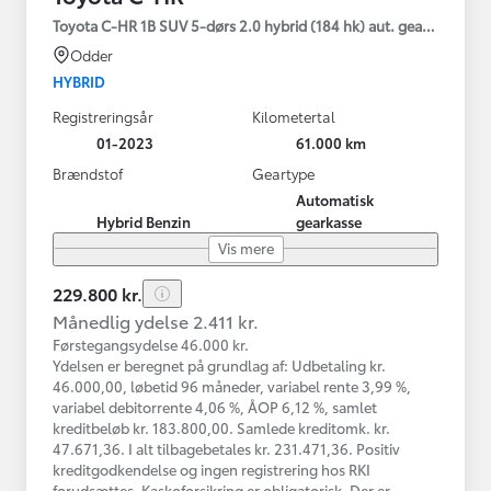
Toyota C-HR 1B SUV 5-dørs 2.0 hybrid (184 hk) aut. gear C-HIC
Odder
HYBRID
Registreringsår
Kilometertal
01-2023
61.000 km
Brændstof
Geartype
Automatisk
Hybrid Benzin
gearkasse
Vis mere
229.800 kr.
Månedlig ydelse 2.411 kr.
Førstegangsydelse 46.000 kr.
Ydelsen er beregnet på grundlag af: Udbetaling kr.
46.000,00, løbetid 96 måneder, variabel rente 3,99 %,
variabel debitorrente 4,06 %, ÅOP 6,12 %, samlet
kreditbeløb kr. 183.800,00. Samlede kreditomk. kr.
47.671,36. I alt tilbagebetales kr. 231.471,36. Positiv
kreditgodkendelse og ingen registrering hos RKI
forudsættes. Kaskoforsikring er obligatorisk. Der er