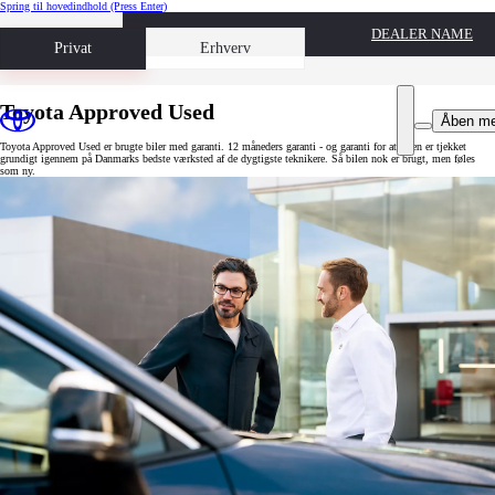
Spring til hovedindhold
(Press Enter)
DEALER NAME
Book prøvetur
Privat
Erhverv
Toyota Approved Used
Åben m
Toyota Approved Used er brugte biler med garanti. 12 måneders garanti - og garanti for at bilen er tjekket
grundigt igennem på Danmarks bedste værksted af de dygtigste teknikere. Så bilen nok er brugt, men føles
som ny.