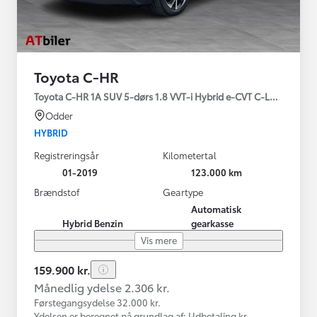
Toyota C-HR
Toyota C-HR 1A SUV 5-dørs 1.8 VVT-i Hybrid e-CVT C-LUB - SMAR
Odder
HYBRID
Registreringsår
Kilometertal
01-2019
123.000 km
Brændstof
Geartype
Automatisk
Hybrid Benzin
gearkasse
Vis mere
159.900 kr.
Månedlig ydelse 2.306 kr.
Førstegangsydelse 32.000 kr.
Ydelsen er beregnet på grundlag af: Udbetaling kr.