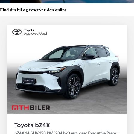
Find din bil og reserver den online
Toyota bZ4X
bZ4X 1A SUV 150 kW (204 hk ) aut. gear Executive Premium