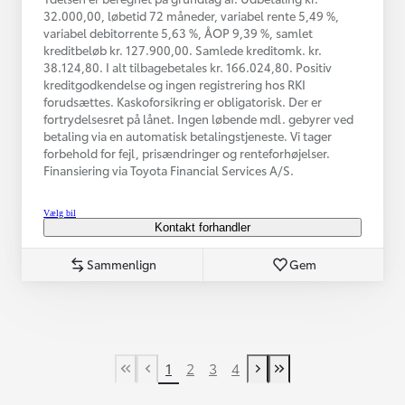
32.000,00, løbetid 72 måneder, variabel rente 5,49 %,
variabel debitorrente 5,63 %, ÅOP 9,39 %, samlet
kreditbeløb kr. 127.900,00. Samlede kreditomk. kr.
38.124,80. I alt tilbagebetales kr. 166.024,80. Positiv
kreditgodkendelse og ingen registrering hos RKI
forudsættes. Kaskoforsikring er obligatorisk. Der er
fortrydelsesret på lånet. Ingen løbende mdl. gebyrer ved
betaling via en automatisk betalingstjeneste. Vi tager
forbehold for fejl, prisændringer og renteforhøjelser.
Finansiering via Toyota Financial Services A/S.
Vælg bil
Kontakt forhandler
Sammenlign
Gem
1
2
3
4
First Page
Tidligere side
Næste side
Last Page