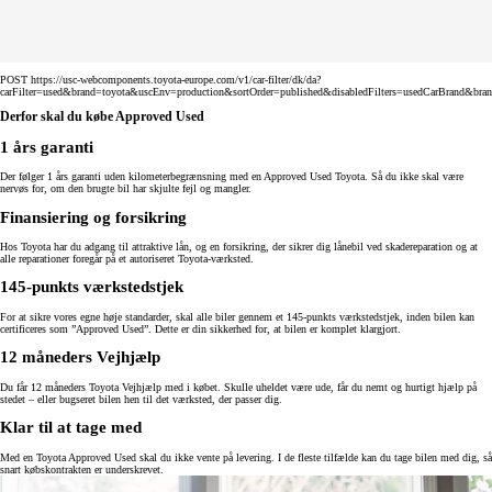
POST https://usc-webcomponents.toyota-europe.com/v1/car-filter/dk/da?
carFilter=used&brand=toyota&uscEnv=production&sortOrder=published&disabledFilters=usedCarBrand&bra
Derfor skal du købe Approved Used
1 års garanti
Der følger 1 års garanti uden kilometerbegrænsning med en Approved Used Toyota. Så du ikke skal være
nervøs for, om den brugte bil har skjulte fejl og mangler.
Finansiering og forsikring
Hos Toyota har du adgang til attraktive lån, og en forsikring, der sikrer dig lånebil ved skadereparation og at
alle reparationer foregår på et autoriseret Toyota-værksted.
145-punkts værkstedstjek
For at sikre vores egne høje standarder, skal alle biler gennem et 145-punkts værkstedstjek, inden bilen kan
certificeres som ”Approved Used”. Dette er din sikkerhed for, at bilen er komplet klargjort.
12 måneders Vejhjælp
Du får 12 måneders Toyota Vejhjælp med i købet. Skulle uheldet være ude, får du nemt og hurtigt hjælp på
stedet – eller bugseret bilen hen til det værksted, der passer dig.
Klar til at tage med
Med en Toyota Approved Used skal du ikke vente på levering. I de fleste tilfælde kan du tage bilen med dig, så
snart købskontrakten er underskrevet.