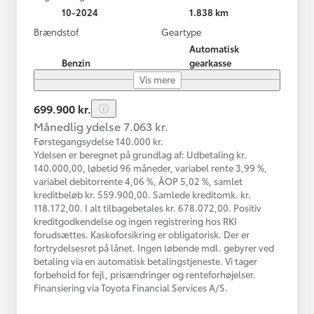
10-2024
1.838 km
Brændstof
Geartype
Automatisk
Benzin
gearkasse
Vis mere
699.900 kr.
Månedlig ydelse 7.063 kr.
Førstegangsydelse 140.000 kr.
Ydelsen er beregnet på grundlag af: Udbetaling kr.
140.000,00, løbetid 96 måneder, variabel rente 3,99 %,
variabel debitorrente 4,06 %, ÅOP 5,02 %, samlet
kreditbeløb kr. 559.900,00. Samlede kreditomk. kr.
118.172,00. I alt tilbagebetales kr. 678.072,00. Positiv
kreditgodkendelse og ingen registrering hos RKI
forudsættes. Kaskoforsikring er obligatorisk. Der er
fortrydelsesret på lånet. Ingen løbende mdl. gebyrer ved
betaling via en automatisk betalingstjeneste. Vi tager
forbehold for fejl, prisændringer og renteforhøjelser.
Finansiering via Toyota Financial Services A/S.