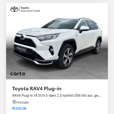
Toyota RAV4 Plug-in
RAV4 Plug-in 1A SUV 5-dørs 2.5 hybrid (306 hk) aut. gear AWD-i
Holbæk
PLUG-IN