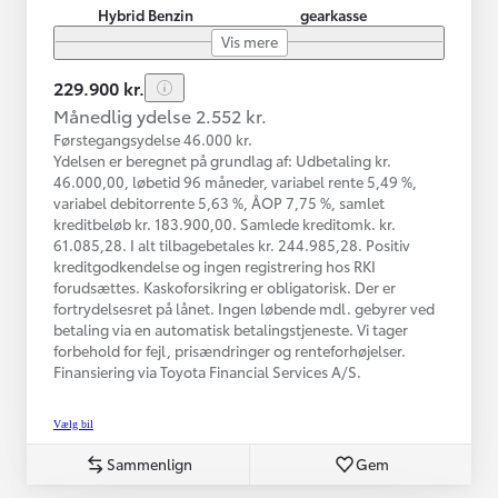
Hybrid Benzin
gearkasse
Vis mere
229.900 kr.
Månedlig ydelse 2.552 kr.
Førstegangsydelse 46.000 kr.
Ydelsen er beregnet på grundlag af: Udbetaling kr.
46.000,00, løbetid 96 måneder, variabel rente 5,49 %,
variabel debitorrente 5,63 %, ÅOP 7,75 %, samlet
kreditbeløb kr. 183.900,00. Samlede kreditomk. kr.
61.085,28. I alt tilbagebetales kr. 244.985,28. Positiv
kreditgodkendelse og ingen registrering hos RKI
forudsættes. Kaskoforsikring er obligatorisk. Der er
fortrydelsesret på lånet. Ingen løbende mdl. gebyrer ved
betaling via en automatisk betalingstjeneste. Vi tager
forbehold for fejl, prisændringer og renteforhøjelser.
Finansiering via Toyota Financial Services A/S.
Vælg bil
Sammenlign
Gem