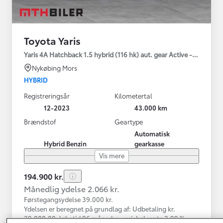
Toyota Yaris
Yaris 4A Hatchback 1.5 hybrid (116 hk) aut. gear Active - Technolo
Nykøbing Mors
HYBRID
Registreringsår
Kilometertal
12-2023
43.000 km
Brændstof
Geartype
Automatisk
Hybrid Benzin
gearkasse
Vis mere
194.900 kr.
Månedlig ydelse 2.066 kr.
Førstegangsydelse 39.000 kr.
Ydelsen er beregnet på grundlag af: Udbetaling kr.
39.000,00, løbetid 96 måneder, variabel rente 3,99 %,