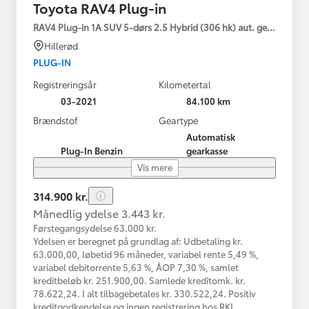
Toyota RAV4 Plug-in
RAV4 Plug-in 1A SUV 5-dørs 2.5 Hybrid (306 hk) aut. gear AWD-i
Hillerød
PLUG-IN
Registreringsår
Kilometertal
03-2021
84.100 km
Brændstof
Geartype
Automatisk
Plug-In Benzin
gearkasse
Vis mere
314.900 kr.
Månedlig ydelse 3.443 kr.
Førstegangsydelse 63.000 kr.
Ydelsen er beregnet på grundlag af: Udbetaling kr.
63.000,00, løbetid 96 måneder, variabel rente 5,49 %,
variabel debitorrente 5,63 %, ÅOP 7,30 %, samlet
kreditbeløb kr. 251.900,00. Samlede kreditomk. kr.
78.622,24. I alt tilbagebetales kr. 330.522,24. Positiv
kreditgodkendelse og ingen registrering hos RKI