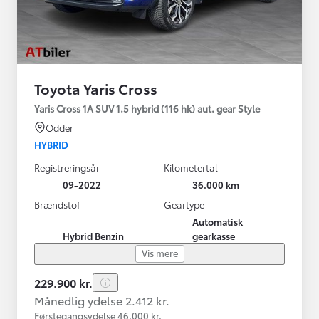
Toyota Yaris Cross
Yaris Cross 1A SUV 1.5 hybrid (116 hk) aut. gear Style
Odder
HYBRID
Registreringsår
Kilometertal
09-2022
36.000 km
Brændstof
Geartype
Automatisk
Hybrid Benzin
gearkasse
Vis mere
229.900 kr.
Månedlig ydelse 2.412 kr.
Førstegangsydelse 46.000 kr.