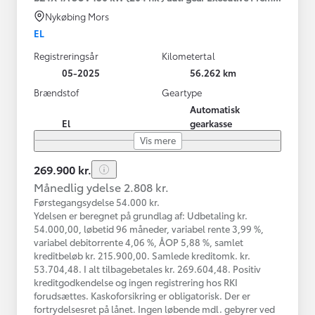
Nykøbing Mors
EL
Registreringsår
Kilometertal
05-2025
56.262 km
Brændstof
Geartype
Automatisk
El
gearkasse
Vis mere
269.900 kr.
Månedlig ydelse 2.808 kr.
Førstegangsydelse 54.000 kr.
Ydelsen er beregnet på grundlag af: Udbetaling kr.
54.000,00, løbetid 96 måneder, variabel rente 3,99 %,
variabel debitorrente 4,06 %, ÅOP 5,88 %, samlet
kreditbeløb kr. 215.900,00. Samlede kreditomk. kr.
53.704,48. I alt tilbagebetales kr. 269.604,48. Positiv
kreditgodkendelse og ingen registrering hos RKI
forudsættes. Kaskoforsikring er obligatorisk. Der er
fortrydelsesret på lånet. Ingen løbende mdl. gebyrer ved