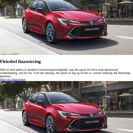
Fleksibel finansiering
Med en bred palette at attraktive finansieringsmuligheder, kan din næste bil blive mere økonomisk
overkommelig, end du tror. Find den løsning, der passer til dig og få helt ro i maven omkring din fremtidige
økonomi.
Mere om finansiering