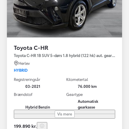
Toyota C-HR
Toyota C-HR 1B SUV 5-dørs 1.8 hybrid (122 hk) aut. gear C-LUB -
Herlev
HYBRID
Registreringsår
Kilometertal
03-2021
76.000 km
Brændstof
Geartype
Automatisk
Hybrid Benzin
gearkasse
Vis mere
199.890 kr.