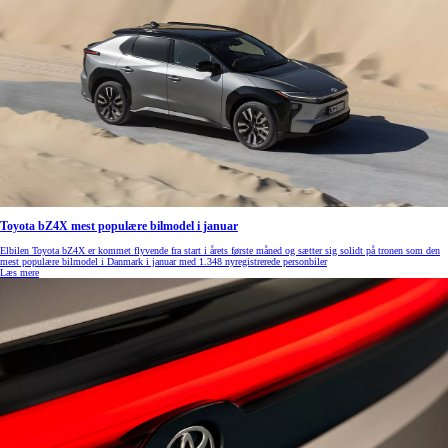
Toyota bZ4X mest populære bilmodel i januar
Elbilen Toyota bZ4X er kommet flyvende fra start i årets første måned og sætter sig solidt på tronen som den
mest populære bilmodel i Danmark i januar med 1.348 nyregistrerede personbiler
Læs mere