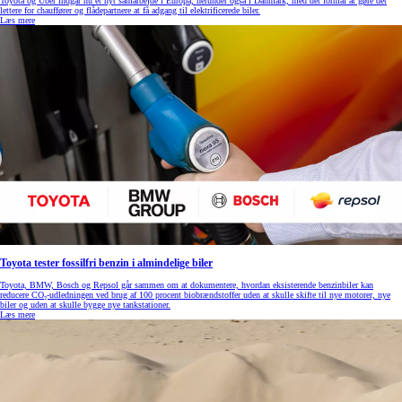
Toyota og Uber indgår nu et nyt samarbejde i Europa, herunder også i Danmark, med det formål at gøre det
lettere for chauffører og flådepartnere at få adgang til elektrificerede biler.
Læs mere
Toyota tester fossilfri benzin i almindelige biler
Toyota, BMW, Bosch og Repsol går sammen om at dokumentere, hvordan eksisterende benzinbiler kan
reducere CO₂-udledningen ved brug af 100 procent biobrændstoffer uden at skulle skifte til nye motorer, nye
biler og uden at skulle bygge nye tankstationer.
Læs mere