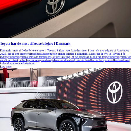
Toyota har de mest tilfredse bilejere i Danmark
Danmarks mest tilfredse bilejere kører i Toyota. Sådan lyder konklusionen i den helt nye udgave af AutoIndex
2025, der er den største tilfredshedsundersøgelse blandt bilejere i Danmark. Mens det er nyt, at Toyota i år
indtager undersøgelsens samlede førsteplads, er det ikke nyt, at det japanske bilmærke topper undersøgelsen for
nu 23. år i træk, eller lige så længe undersøgelsen har eksisteret, når det handler om bilejernes tilfredshed med
forhandlerne og værkstederne.
Læs mere