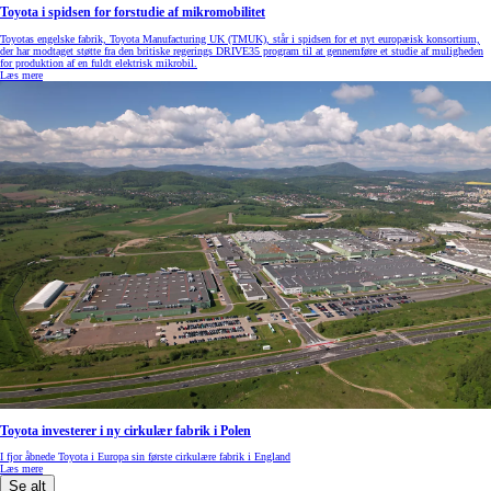
Toyota i spidsen for forstudie af mikromobilitet
Toyotas engelske fabrik, Toyota Manufacturing UK (TMUK), står i spidsen for et nyt europæisk konsortium,
der har modtaget støtte fra den britiske regerings DRIVE35 program til at gennemføre et studie af muligheden
for produktion af en fuldt elektrisk mikrobil.
Læs mere
Toyota investerer i ny cirkulær fabrik i Polen
I fjor åbnede Toyota i Europa sin første cirkulære fabrik i England
Læs mere
Se alt