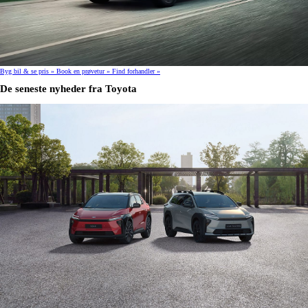
Byg bil & se pris »
Book en prøvetur »
Find forhandler »
De seneste nyheder fra Toyota