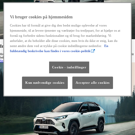
Vi bruger cookies på hjemmesiden
Cookies har til formål at give dig den bedst mulige oplevelse af vores
hjemmeside, til at levere tjenester og værktøjer fra tredjepart, for at hjælpe os at
forstå og forbedre sidens funktionalitet og til brug for markedsføring. Vi
anbefaler, at du beholder alle disse cookies, men hvis du ikke er enig, kan du
Interesseret i en brugt Toyota hybridbil?
nemt ændre dem ved at trykke på cookie indstillingerne nedenfor.
En
fuldstændig beskrivelse kan findes i vores cookie-politik
Hos Toyota er mulighederne endeløse. Se vores store udvalg af tilsvarende brugte hybridbiler, der passer til dit
behov.
Se brugte Toyota hybridbiler »
Cookie - indstillinger
Kun nødvendige cookies
Accepter alle cookies