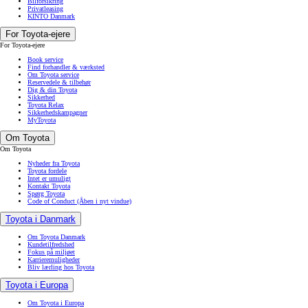
Bilforsikring
Privatleasing
KINTO Danmark
For Toyota-ejere
For Toyota-ejere
Book service
Find forhandler & værksted
Om Toyota service
Reservedele & tilbehør
Dig & din Toyota
Sikkerhed
Toyota Relax
Sikkerhedskampagner
MyToyota
Om Toyota
Om Toyota
Nyheder fra Toyota
Toyota fordele
Intet er umuligt
Kontakt Toyota
Spørg Toyota
Code of Conduct
(Åben i nyt vindue)
Toyota i Danmark
Om Toyota Danmark
Kundetilfredshed
Fokus på miljøet
Karrieremuligheder
Bliv lærling hos Toyota
Toyota i Europa
Om Toyota i Europa