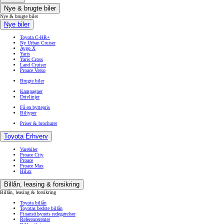
Nye & brugte biler
Nye & brugte biler
Nye biler
Toyota C-HR+
Ny Urban Cruiser
Aygo X
Yaris
Yaris Cross
Land Cruiser
Proace Verso
Brugte biler
Kampagner
Drivlinjer
Få en byttepris
Biltyper
Priser & brochurer
Toyota Erhverv
Varebiler
Proace City
Proace
Proace Max
Hilux
Billån, leasing & forsikring
Billån, leasing & forsikring
Toyota billån
Toyotas bedste billån
Finanstilsynets redegørelser
Referencerenter