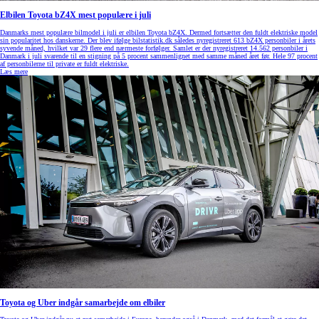
Elbilen Toyota bZ4X mest populære i juli
Danmarks mest populære bilmodel i juli er elbilen Toyota bZ4X. Dermed fortsætter den fuldt elektriske model
sin popularitet hos danskerne. Der blev ifølge bilstatistik.dk således nyregistreret 613 bZ4X personbiler i årets
syvende måned, hvilket var 29 flere end nærmeste forfølger. Samlet er der nyregistreret 14.562 personbiler i
Danmark i juli svarende til en stigning på 5 procent sammenlignet med samme måned året før. Hele 97 procent
af personbilerne til private er fuldt elektriske.
Læs mere
Toyota og Uber indgår samarbejde om elbiler