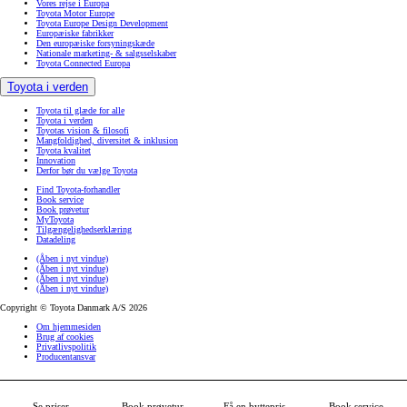
Vores rejse i Europa
Toyota Motor Europe
Toyota Europe Design Development
Europæiske fabrikker
Den europæiske forsyningskæde
Nationale marketing- & salgsselskaber
Toyota Connected Europa
Toyota i verden
Toyota til glæde for alle
Toyota i verden
Toyotas vision & filosofi
Mangfoldighed, diversitet & inklusion
Toyota kvalitet
Innovation
Derfor bør du vælge Toyota
Find Toyota-forhandler
Book service
Book prøvetur
MyToyota
Tilgængelighedserklæring
Datadeling
(Åben i nyt vindue)
(Åben i nyt vindue)
(Åben i nyt vindue)
(Åben i nyt vindue)
Copyright © Toyota Danmark A/S 2026
Om hjemmesiden
Brug af cookies
Privatlivspolitik
Producentansvar
Se priser
Book prøvetur
Få en byttepris
Book service