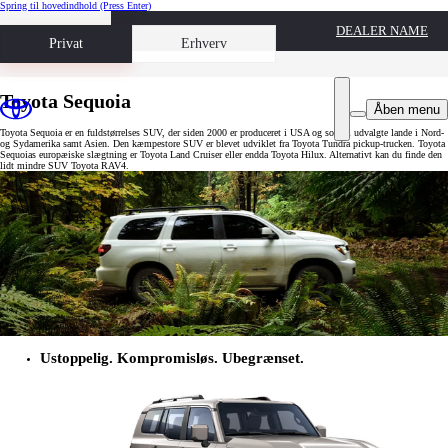
Spring til hovedindhold
(Press Enter)
DEALER NAME
Book prøvetur
Privat
Erhverv
Toyota Sequoia
Åben menu
Toyota Sequoia er en fuldstørrelses SUV, der siden 2000 er produceret i USA og solgt i udvalgte lande i Nord-
og Sydamerika samt Asien. Den kæmpestore SUV er blevet udviklet fra Toyota Tundra pickup-trucken. Toyota
Sequoias europæiske slægtning er Toyota Land Cruiser eller endda Toyota Hilux. Alternativt kan du finde den
lidt mindre SUV Toyota RAV4.
Ustoppelig. Kompromisløs. Ubegrænset.