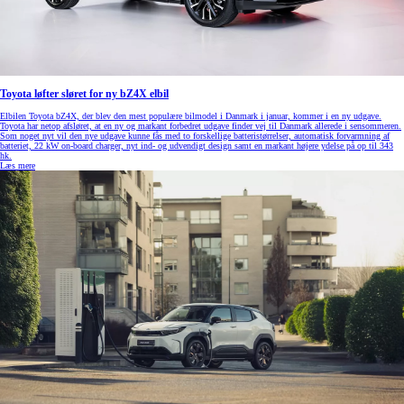
Toyota løfter sløret for ny bZ4X elbil
Elbilen Toyota bZ4X, der blev den mest populære bilmodel i Danmark i januar, kommer i en ny udgave.
Toyota har netop afsløret, at en ny og markant forbedret udgave finder vej til Danmark allerede i sensommeren.
Som noget nyt vil den nye udgave kunne fås med to forskellige batteristørrelser, automatisk forvarmning af
batteriet, 22 kW on-board charger, nyt ind- og udvendigt design samt en markant højere ydelse på op til 343
hk.
Læs mere