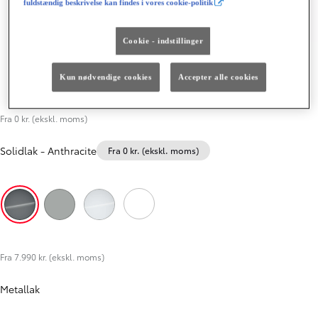
fuldstændig beskrivelse kan findes i vores cookie-politik
Cookie - indstillinger
Kun nødvendige cookies
Accepter alle cookies
Fra 0 kr. (ekskl. moms)
Solidlak
-
Anthracite
Fra 0 kr. (ekskl. moms)
Sky Blue
Anthracite
Misty Grey
Icy White
Fra 7.990 kr. (ekskl. moms)
Metallak
Gå til forrige
Gå til næste