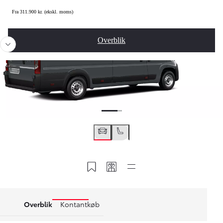
Fra 311.900 kr. (ekskl. moms)
Overblik
Gem i MyToyota
Del min kode
Kviklinks
Overblik
Kontantkøb