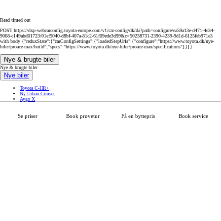
Read timed out
POST https://dxp-webcarconfig.toyota-europe.com/v1/car-config/dk/da?path=configure/ea59a13e-d471-4e34-
9068-c149abd01723/01ef5040-d8bf-407a-81c2-61f09ede3d99&c=50238731-2390-4239-9d1d-6125feb971e3
with body {"reduxState":{"carConfigSettings":{"loadedStepUrls":{"configure":"https://www.toyota.dk/nye-
biler/proace-max/build","specs":"https://www.toyota.dk/nye-biler/proace-max/specifications"}}}}
Nye & brugte biler
Nye & brugte biler
Nye biler
Toyota C-HR+
Ny Urban Cruiser
Aygo X
Yaris
Yaris Cross
Land Cruiser
Se priser
Book prøvetur
Få en byttepris
Book service
Proace Verso
Brugte biler
Kampagner
Drivlinjer
Få en byttepris
Biltyper
Priser & brochurer
Toyota Erhverv
Varebiler
Proace City
Proace
Proace Max
Hilux