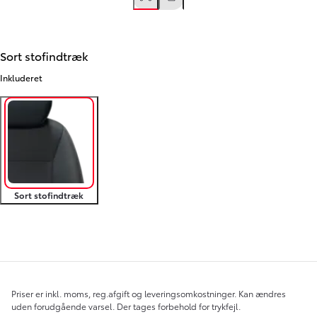
Sort stofindtræk
Inkluderet
Sort stofindtræk
Gå til forrige
Gå til næste
Overblik
Priser er inkl. moms, reg.afgift og leveringsomkostninger. Kan ændres
uden forudgående varsel. Der tages forbehold for trykfejl.
Gå til forrige
Gå ti