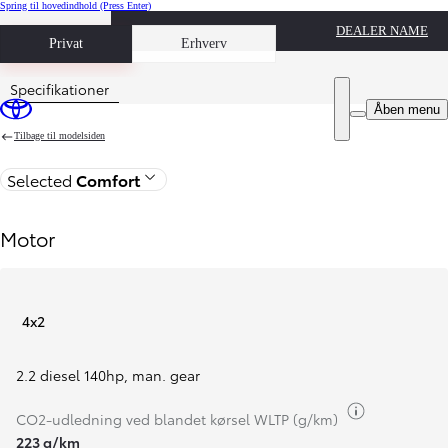
Spring til hovedindhold
(Press Enter)
DEALER NAME
Book prøvetur
Privat
Erhverv
Specifikationer
Pris opdateret Prisen er Fra 311.900 kr. (ekskl. moms)
Åben menu
Tilbage til modelsiden
Selected
Comfort
Motor
4x2
2.2 diesel 140hp
,
man. gear
Brændstofi
CO2-udledning ved blandet kørsel WLTP (g/km)
223 g/km