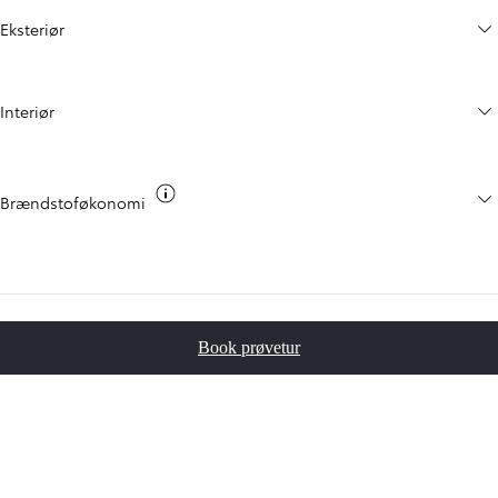
Eksteriør
Interiør
CO2 info
Brændstoføkonomi
Book prøvetur