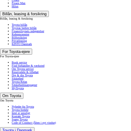
Proace Max
Hilux
Billån, leasing & forsikring
Billån, leasing & forsikring
Toyota billån
Toyotas bedste billån
Finanstilsynets redegørelser
Referencerenter
Bilforsikring
Privatleasing
KINTO Danmark
For Toyota-ejere
For Toyota-ejere
Book service
Find forhandler & værksted
Om Toyota service
Reservedele & tilbehør
Dig & din Toyota
Sikkerhed
Toyota Relax
Sikkerhedskampagner
MyToyota
Om Toyota
Om Toyota
Nyheder fra Toyota
Toyota fordele
Intet er umuligt
Kontakt Toyota
Spørg Toyota
Code of Conduct
(Åben i nyt vindue)
Toyota i Danmark