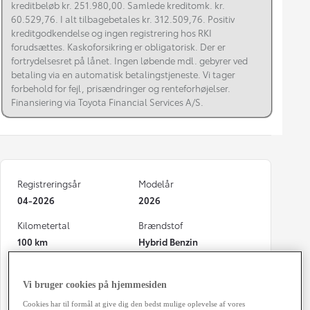
kreditbeløb kr. 251.980,00. Samlede kreditomk. kr.
60.529,76. I alt tilbagebetales kr. 312.509,76. Positiv
kreditgodkendelse og ingen registrering hos RKI
forudsættes. Kaskoforsikring er obligatorisk. Der er
fortrydelsesret på lånet. Ingen løbende mdl. gebyrer ved
betaling via en automatisk betalingstjeneste. Vi tager
forbehold for fejl, prisændringer og renteforhøjelser.
Finansiering via Toyota Financial Services A/S.
Registreringsår
Modelår
04-2026
2026
Kilometertal
Brændstof
100 km
Hybrid Benzin
Karosseri
Hestekræfter
5D - B-SUV
130 HK
Vi bruger cookies på hjemmesiden
Cookies har til formål at give dig den bedst mulige oplevelse af vores
Co2 (blandet kørsel)
Geartype