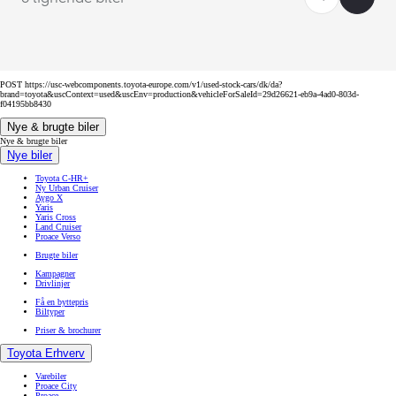
POST https://usc-webcomponents.toyota-europe.com/v1/used-stock-cars/dk/da?
brand=toyota&uscContext=used&uscEnv=production&vehicleForSaleId=29d26621-eb9a-4ad0-803d-
f04195bb8430
Nye & brugte biler
Nye & brugte biler
Nye biler
Toyota C-HR+
Ny Urban Cruiser
Aygo X
Yaris
Yaris Cross
Land Cruiser
Proace Verso
Brugte biler
Kampagner
Drivlinjer
Få en byttepris
Biltyper
Priser & brochurer
Toyota Erhverv
Varebiler
Proace City
Proace