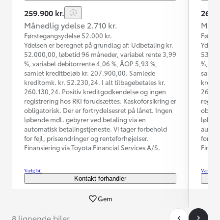
259.900 kr.
264.9
Månedlig ydelse 2.710 kr.
Måned
Førstegangsydelse 52.000 kr.
Første
Ydelsen er beregnet på grundlag af: Udbetaling kr.
Ydelse
52.000,00, løbetid 96 måneder, variabel rente 3,99
53.000
%, variabel debitorrente 4,06 %, ÅOP 5,93 %,
%, var
samlet kreditbeløb kr. 207.900,00. Samlede
samlet
kreditomk. kr. 52.230,24. I alt tilbagebetales kr.
kredit
260.130,24. Positiv kreditgodkendelse og ingen
264.92
registrering hos RKI forudsættes. Kaskoforsikring er
regist
obligatorisk. Der er fortrydelsesret på lånet. Ingen
obliga
løbende mdl. gebyrer ved betaling via en
løbend
automatisk betalingstjeneste. Vi tager forbehold
automa
for fejl, prisændringer og renteforhøjelser.
for fe
Finansiering via Toyota Financial Services A/S.
Finans
Vælg bil
Vælg bil
Kontakt forhandler
Gem
8 lignende biler