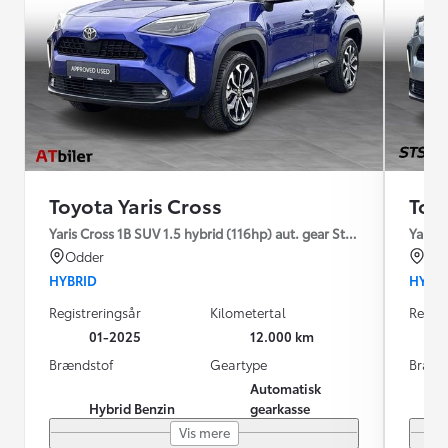
Toyota Yaris Cross
Toyo
Yaris Cross 1B SUV 1.5 hybrid (116hp) aut. gear Style Comfort
Yaris 
Odder
Ski
HYBRID
HYBR
Registreringsår
Kilometertal
Regist
01-2025
12.000 km
Brændstof
Geartype
Brænd
Automatisk
Hybrid Benzin
gearkasse
Vis mere