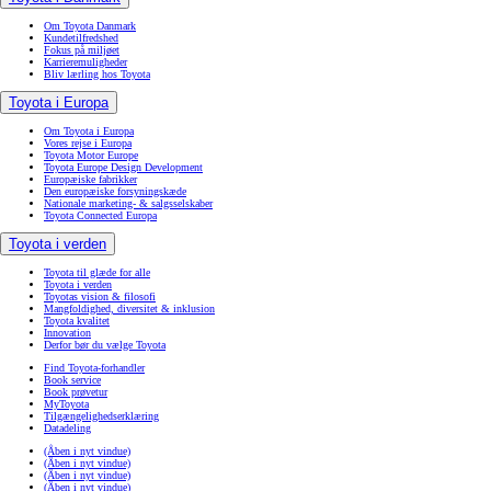
Om Toyota Danmark
Kundetilfredshed
Fokus på miljøet
Karrieremuligheder
Bliv lærling hos Toyota
Toyota i Europa
Om Toyota i Europa
Vores rejse i Europa
Toyota Motor Europe
Toyota Europe Design Development
Europæiske fabrikker
Den europæiske forsyningskæde
Nationale marketing- & salgsselskaber
Toyota Connected Europa
Toyota i verden
Toyota til glæde for alle
Toyota i verden
Toyotas vision & filosofi
Mangfoldighed, diversitet & inklusion
Toyota kvalitet
Innovation
Derfor bør du vælge Toyota
Find Toyota-forhandler
Book service
Book prøvetur
MyToyota
Tilgængelighedserklæring
Datadeling
(Åben i nyt vindue)
(Åben i nyt vindue)
(Åben i nyt vindue)
(Åben i nyt vindue)