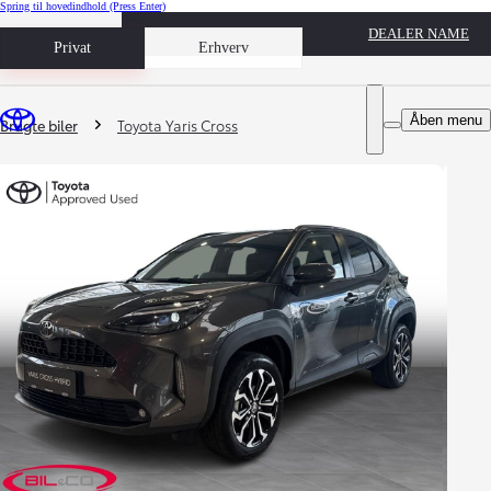
Spring til hovedindhold
(Press Enter)
DEALER NAME
Book prøvetur
Privat
Erhverv
Du er her
:
Åben menu
Brugte biler
Toyota Yaris Cross