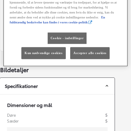
hjemmeside, til at levere tjenester og værktøjer fra tredjepart, for at hjælpe os at
100 g/km
Automatisk gearkasse
forstå og forbedre sidens funktionalitet og til brug for markedsføring. Vi
anbefaler, at du beholder alle disse cookies, men hvis du ikke er enig, kan du
Døre
Farve
nemt ændre dem ved at trykke på cookie indstillingerne nedenfor.
En
fuldstændig beskrivelse kan findes i vores cookie-politik
5
1G3 Ash Grey
Grøn ejerafgift (årligt)
Cookie - indstillinger
1.280 kr.
Kun nødvendige cookies
Accepter alle cookies
Bildetaljer
Specifikationer
Dimensioner og mål
Døre
5
Sæder
5