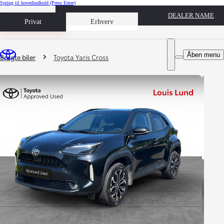
Spring til hovedindhold
(Press Enter)
DEALER NAME
Book prøvetur
Privat
Erhverv
Du er her
:
Åben menu
Brugte biler
Toyota Yaris Cross