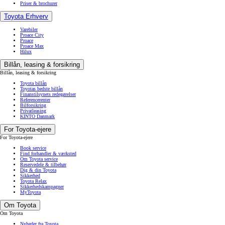
Priser & brochurer
Toyota Erhverv
Varebiler
Proace City
Proace
Proace Max
Hilux
Billån, leasing & forsikring
Billån, leasing & forsikring
Toyota billån
Toyotas bedste billån
Finanstilsynets redegørelser
Referencerenter
Bilforsikring
Privatleasing
KINTO Danmark
For Toyota-ejere
For Toyota-ejere
Book service
Find forhandler & værksted
Om Toyota service
Reservedele & tilbehør
Dig & din Toyota
Sikkerhed
Toyota Relax
Sikkerhedskampagner
MyToyota
Om Toyota
Om Toyota
Nyheder fra Toyota