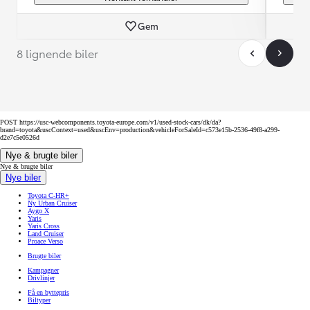
Gem
8 lignende biler
POST https://usc-webcomponents.toyota-europe.com/v1/used-stock-cars/dk/da?
brand=toyota&uscContext=used&uscEnv=production&vehicleForSaleId=c573e15b-2536-49f8-a299-
d2e7c5e0526d
Nye & brugte biler
Nye & brugte biler
Nye biler
Toyota C-HR+
Ny Urban Cruiser
Aygo X
Yaris
Yaris Cross
Land Cruiser
Proace Verso
Brugte biler
Kampagner
Drivlinjer
Få en byttepris
Biltyper