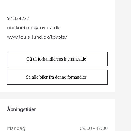
97 324222
(Opens in new tab)
ringkoebing@toyota.dk
(Opens in new tab)
www.louis-lund.dk/toyota/
(Opens in new tab)
Gå til forhandlerens hjemmeside
(Opens in new tab)
Se alle biler fra denne forhandler
(Opens in new tab)
Åbningstider
Mandag
09:00 - 17:00