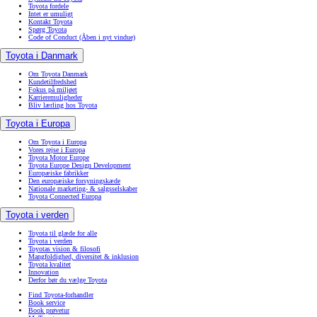
Toyota fordele
Intet er umuligt
Kontakt Toyota
Spørg Toyota
Code of Conduct
(Åben i nyt vindue)
Toyota i Danmark
Om Toyota Danmark
Kundetilfredshed
Fokus på miljøet
Karrieremuligheder
Bliv lærling hos Toyota
Toyota i Europa
Om Toyota i Europa
Vores rejse i Europa
Toyota Motor Europe
Toyota Europe Design Development
Europæiske fabrikker
Den europæiske forsyningskæde
Nationale marketing- & salgsselskaber
Toyota Connected Europa
Toyota i verden
Toyota til glæde for alle
Toyota i verden
Toyotas vision & filosofi
Mangfoldighed, diversitet & inklusion
Toyota kvalitet
Innovation
Derfor bør du vælge Toyota
Find Toyota-forhandler
Book service
Book prøvetur