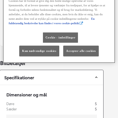
Cookies har til formål at give dig den bedst mulige oplevelse af vores
103 g/km
Automatisk gearkasse
hjemmeside, til at levere tjenester og værktøjer fra tredjepart, for at hjælpe os at
forstå og forbedre sidens funktionalitet og til brug for markedsføring. Vi
Døre
Farve
anbefaler, at du beholder alle disse cookies, men hvis du ikke er enig, kan du
nemt ændre dem ved at trykke på cookie indstillingerne nedenfor.
En
5
209 Night Sky Black
fuldstændig beskrivelse kan findes i vores cookie-politik
Grøn ejerafgift (årligt)
1.400 kr.
Cookie - indstillinger
Kun nødvendige cookies
Accepter alle cookies
Bildetaljer
Specifikationer
Dimensioner og mål
Døre
5
Sæder
5