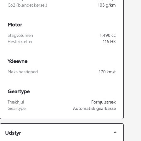
Co2 (blandet kørsel)
103
g/km
Motor
Slagvolumen
1.490
cc
Hestekræfter
116
HK
Ydeevne
Maks hastighed
170
km/t
Geartype
Trækhjul
Forhjulstræk
Geartype
Automatisk gearkasse
Udstyr