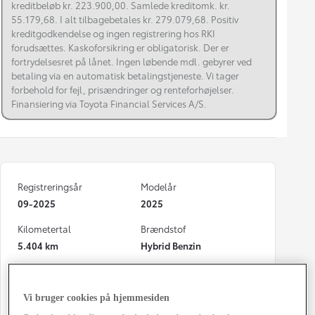
kreditbeløb kr. 223.900,00. Samlede kreditomk. kr.
55.179,68. I alt tilbagebetales kr. 279.079,68. Positiv
kreditgodkendelse og ingen registrering hos RKI
forudsættes. Kaskoforsikring er obligatorisk. Der er
fortrydelsesret på lånet. Ingen løbende mdl. gebyrer ved
betaling via en automatisk betalingstjeneste. Vi tager
forbehold for fejl, prisændringer og renteforhøjelser.
Finansiering via Toyota Financial Services A/S.
Registreringsår
Modelår
09-2025
2025
Kilometertal
Brændstof
5.404 km
Hybrid Benzin
Karosseri
Hestekræfter
5D - B-SUV
116 HK
Vi bruger cookies på hjemmesiden
Co2 (blandet kørsel)
Geartype