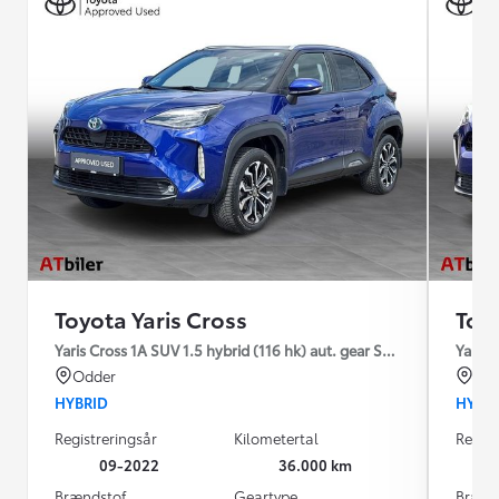
Toyota Yaris Cross
Toyo
Yaris Cross 1A SUV 1.5 hybrid (116 hk) aut. gear Style
Yaris 
Odder
Od
HYBRID
HYBR
Registreringsår
Kilometertal
Regist
09-2022
36.000 km
Brændstof
Geartype
Brænd