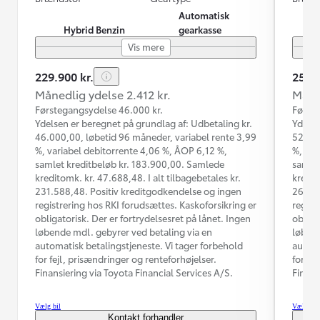
Automatisk
Hybrid Benzin
gearkasse
Vis mere
229.900 kr.
259.9
Månedlig ydelse 2.412 kr.
Måned
Førstegangsydelse 46.000 kr.
Første
Ydelsen er beregnet på grundlag af: Udbetaling kr.
Ydelse
46.000,00, løbetid 96 måneder, variabel rente 3,99
52.000
%, variabel debitorrente 4,06 %, ÅOP 6,12 %,
%, var
samlet kreditbeløb kr. 183.900,00. Samlede
samlet
kreditomk. kr. 47.688,48. I alt tilbagebetales kr.
kredit
231.588,48. Positiv kreditgodkendelse og ingen
260.13
registrering hos RKI forudsættes. Kaskoforsikring er
regist
obligatorisk. Der er fortrydelsesret på lånet. Ingen
obliga
løbende mdl. gebyrer ved betaling via en
løbend
automatisk betalingstjeneste. Vi tager forbehold
automa
for fejl, prisændringer og renteforhøjelser.
for fe
Finansiering via Toyota Financial Services A/S.
Finans
Vælg bil
Vælg bil
Kontakt forhandler