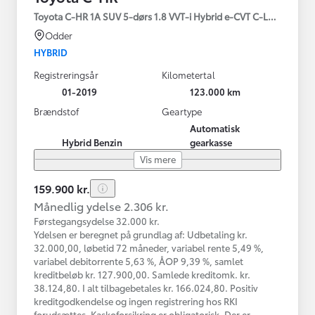
Toyota C-HR 1A SUV 5-dørs 1.8 VVT-i Hybrid e-CVT C-LUB - SMAR
Odder
HYBRID
Registreringsår
Kilometertal
01-2019
123.000 km
Brændstof
Geartype
Automatisk
Hybrid Benzin
gearkasse
Vis mere
159.900 kr.
Månedlig ydelse 2.306 kr.
Førstegangsydelse 32.000 kr.
Ydelsen er beregnet på grundlag af: Udbetaling kr.
32.000,00, løbetid 72 måneder, variabel rente 5,49 %,
variabel debitorrente 5,63 %, ÅOP 9,39 %, samlet
kreditbeløb kr. 127.900,00. Samlede kreditomk. kr.
38.124,80. I alt tilbagebetales kr. 166.024,80. Positiv
kreditgodkendelse og ingen registrering hos RKI
forudsættes. Kaskoforsikring er obligatorisk. Der er