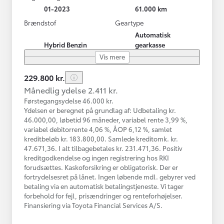
01-2023
61.000 km
Brændstof
Geartype
Automatisk
Hybrid Benzin
gearkasse
Vis mere
229.800 kr.
Månedlig ydelse 2.411 kr.
Førstegangsydelse 46.000 kr.
Ydelsen er beregnet på grundlag af: Udbetaling kr.
46.000,00, løbetid 96 måneder, variabel rente 3,99 %,
variabel debitorrente 4,06 %, ÅOP 6,12 %, samlet
kreditbeløb kr. 183.800,00. Samlede kreditomk. kr.
47.671,36. I alt tilbagebetales kr. 231.471,36. Positiv
kreditgodkendelse og ingen registrering hos RKI
forudsættes. Kaskoforsikring er obligatorisk. Der er
fortrydelsesret på lånet. Ingen løbende mdl. gebyrer ved
betaling via en automatisk betalingstjeneste. Vi tager
forbehold for fejl, prisændringer og renteforhøjelser.
Finansiering via Toyota Financial Services A/S.