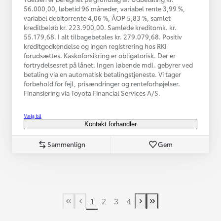
56.000,00, løbetid 96 måneder, variabel rente 3,99 %,
variabel debitorrente 4,06 %, ÅOP 5,83 %, samlet
kreditbeløb kr. 223.900,00. Samlede kreditomk. kr.
55.179,68. I alt tilbagebetales kr. 279.079,68. Positiv
kreditgodkendelse og ingen registrering hos RKI
forudsættes. Kaskoforsikring er obligatorisk. Der er
fortrydelsesret på lånet. Ingen løbende mdl. gebyrer ved
betaling via en automatisk betalingstjeneste. Vi tager
forbehold for fejl, prisændringer og renteforhøjelser.
Finansiering via Toyota Financial Services A/S.
Vælg bil
Kontakt forhandler
Sammenlign
Gem
1
2
3
4
First Page
Tidligere side
Næste side
Last Page