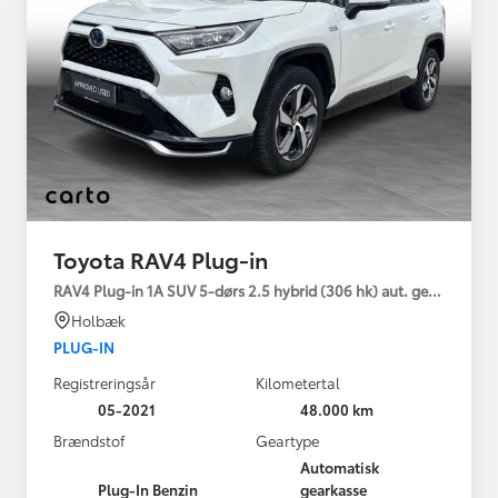
Toyota RAV4 Plug-in
RAV4 Plug-in 1A SUV 5-dørs 2.5 hybrid (306 hk) aut. gear AWD-i
Holbæk
PLUG-IN
Registreringsår
Kilometertal
05-2021
48.000 km
Brændstof
Geartype
Automatisk
Plug-In Benzin
gearkasse