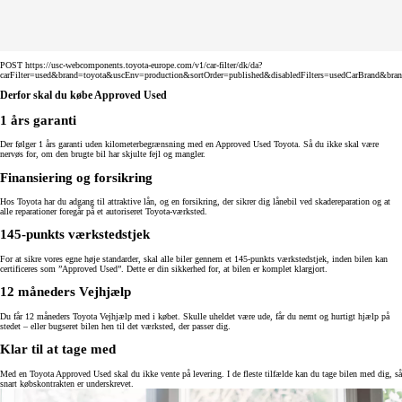
POST https://usc-webcomponents.toyota-europe.com/v1/car-filter/dk/da?
carFilter=used&brand=toyota&uscEnv=production&sortOrder=published&disabledFilters=usedCarBrand&bra
Derfor skal du købe Approved Used
1 års garanti
Der følger 1 års garanti uden kilometerbegrænsning med en Approved Used Toyota. Så du ikke skal være
nervøs for, om den brugte bil har skjulte fejl og mangler.
Finansiering og forsikring
Hos Toyota har du adgang til attraktive lån, og en forsikring, der sikrer dig lånebil ved skadereparation og at
alle reparationer foregår på et autoriseret Toyota-værksted.
145-punkts værkstedstjek
For at sikre vores egne høje standarder, skal alle biler gennem et 145-punkts værkstedstjek, inden bilen kan
certificeres som ”Approved Used”. Dette er din sikkerhed for, at bilen er komplet klargjort.
12 måneders Vejhjælp
Du får 12 måneders Toyota Vejhjælp med i købet. Skulle uheldet være ude, får du nemt og hurtigt hjælp på
stedet – eller bugseret bilen hen til det værksted, der passer dig.
Klar til at tage med
Med en Toyota Approved Used skal du ikke vente på levering. I de fleste tilfælde kan du tage bilen med dig, så
snart købskontrakten er underskrevet.