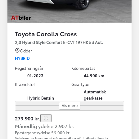
Toyota Corolla Cross
2,0 Hybrid Style Comfort E-CVT 197HK 5d Aut.
Odder
HYBRID
Registreringsår
Kilometertal
01-2023
44.900 km
Brændstof
Geartype
Automatisk
Hybrid Benzin
gearkasse
Vis mere
279.900 kr.
Månedlig ydelse 2.907 kr.
Førstegangsydelse 56.000 kr.
Ydelsen er beregnet på grundlag af: Udbetaling kr.