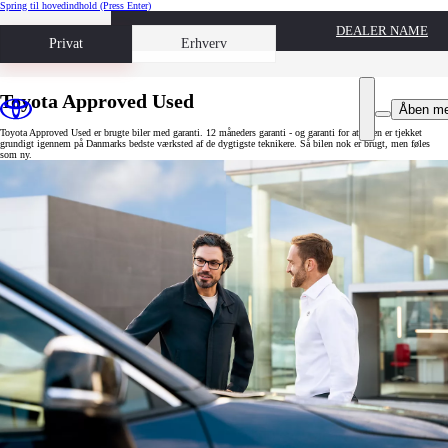
Spring til hovedindhold
(Press Enter)
DEALER NAME
Book prøvetur
Privat
Erhverv
Toyota Approved Used
Åben m
Toyota Approved Used er brugte biler med garanti. 12 måneders garanti - og garanti for at bilen er tjekket
grundigt igennem på Danmarks bedste værksted af de dygtigste teknikere. Så bilen nok er brugt, men føles
som ny.