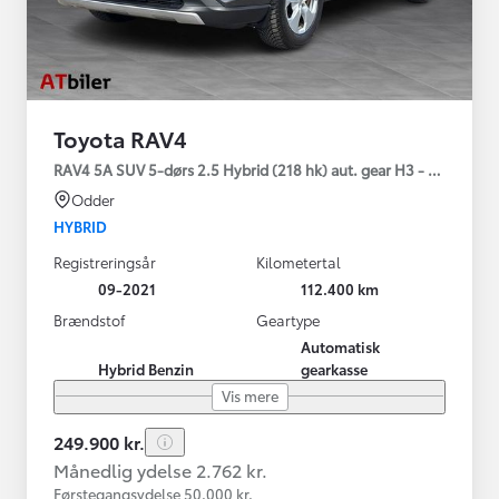
Toyota RAV4
RAV4 5A SUV 5-dørs 2.5 Hybrid (218 hk) aut. gear H3 - Comfort
Odder
HYBRID
Registreringsår
Kilometertal
09-2021
112.400 km
Brændstof
Geartype
Automatisk
Hybrid Benzin
gearkasse
Vis mere
249.900 kr.
Månedlig ydelse 2.762 kr.
Førstegangsydelse 50.000 kr.