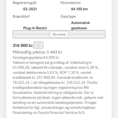
Registreringsår
Kilometertal
03-2021
84.100 km
Brændstof
Geartype
Automatisk
Plug-In Benzin
gearkasse
Vis mere
314.900 kr.
Månedlig ydelse 3.443 kr.
Førstegangsydelse 63.000 kr.
Ydelsen er beregnet på grundlag af: Udbetaling kr.
63.000,00, løbetid 96 måneder, variabel rente 5,49 %,
variabel debitorrente 5,63 %, ÅOP 7,30 %, samlet
kreditbeløb kr. 251.900,00. Samlede kreditomk. kr.
78.622,24. I alt tilbagebetales kr. 330.522,24. Positiv
kreditgodkendelse og ingen registrering hos RKI
forudsættes. Kaskoforsikring er obligatorisk. Der er
fortrydelsesret på lånet. Ingen løbende mdl. gebyrer ved
betaling via en automatisk betalingstjeneste. Vi tager
forbehold for fejl, prisændringer og renteforhøjelser.
Finansiering via Toyota Financial Services A/S.