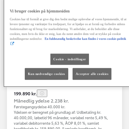
Vi bruger cookies på hjemmesiden
Toyota C-HR
Cookies har til formål at give dig den bedst mulige oplevelse af vores hjemmeside, til at
Toyota C-HR 1B SUV 5-dørs 1.8 hybrid (122 hk) aut. gear C-LUB -
levere tjenester og værktøjer fra tredjepart, for at hjælpe os at forstå og forbedre sidens
funktionalitet og til brug for markedsføring. Vi anbefaler, at du beholder alle disse
Herlev
cookies, men hvis du ikke er enig, kan du nemt ændre dem ved at trykke på cookie
HYBRID
indstillingerne nedenfor.
En fuldstændig beskrivelse kan findes i vores cookie-politik
Registreringsår
Kilometertal
03-2021
76.000 km
Cookie - indstillinger
Brændstof
Geartype
Automatisk
Hybrid Benzin
gearkasse
Kun nødvendige cookies
Accepter alle cookies
Vis mere
199.890 kr.
Månedlig ydelse 2.238 kr.
Førstegangsydelse 40.000 kr.
Ydelsen er beregnet på grundlag af: Udbetaling kr.
40.000,00, løbetid 96 måneder, variabel rente 5,49 %,
variabel debitorrente 5,63 %, ÅOP 8,01 %, samlet
kreditbeløb kr. 159.890,00. Samlede kreditomk. kr.