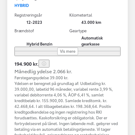
HYBRID
Registreringsår
Kilometertal
12-2023
43.000 km
Brændstof
Geartype
Automatisk
Hybrid Benzin
gearkasse
Vis mere
194.900 kr.
Månedlig ydelse 2.066 kr.
Førstegangsydelse 39.000 kr.
Ydelsen er beregnet på grundlag af: Udbetaling kr.
39.000,00, løbetid 96 måneder, variabel rente 3,99 %,
variabel debitorrente 4,06 %, ÅOP 6,41 %, samlet
kreditbeløb kr. 155.900,00. Samlede kreditomk. kr.
42.468,64. I alt tilbagebetales kr. 198.368,64. Positiv
kreditgodkendelse og ingen registrering hos RKI
forudsættes. Kaskoforsikring er obligatorisk. Der er
fortrydelsesret på lånet. Ingen løbende mdl. gebyrer ved
betaling via en automatisk betalingstjeneste. Vi tager
forbehold for fejl, prisændringer og renteforhøjelser.