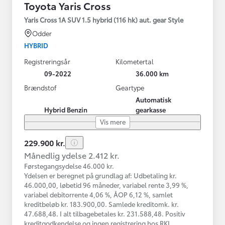
Toyota Yaris Cross
Yaris Cross 1A SUV 1.5 hybrid (116 hk) aut. gear Style
Odder
HYBRID
Registreringsår
Kilometertal
09-2022
36.000 km
Brændstof
Geartype
Automatisk
Hybrid Benzin
gearkasse
Vis mere
229.900 kr.
Månedlig ydelse 2.412 kr.
Førstegangsydelse 46.000 kr.
Ydelsen er beregnet på grundlag af: Udbetaling kr.
46.000,00, løbetid 96 måneder, variabel rente 3,99 %,
variabel debitorrente 4,06 %, ÅOP 6,12 %, samlet
kreditbeløb kr. 183.900,00. Samlede kreditomk. kr.
47.688,48. I alt tilbagebetales kr. 231.588,48. Positiv
kreditgodkendelse og ingen registrering hos RKI