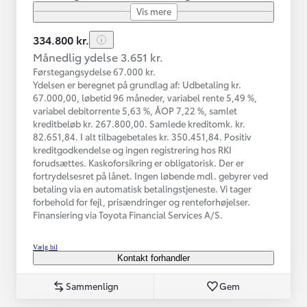
Vis mere
334.800 kr.
Månedlig ydelse 3.651 kr.
Førstegangsydelse 67.000 kr.
Ydelsen er beregnet på grundlag af: Udbetaling kr.
67.000,00, løbetid 96 måneder, variabel rente 5,49 %,
variabel debitorrente 5,63 %, ÅOP 7,22 %, samlet
kreditbeløb kr. 267.800,00. Samlede kreditomk. kr.
82.651,84. I alt tilbagebetales kr. 350.451,84. Positiv
kreditgodkendelse og ingen registrering hos RKI
forudsættes. Kaskoforsikring er obligatorisk. Der er
fortrydelsesret på lånet. Ingen løbende mdl. gebyrer ved
betaling via en automatisk betalingstjeneste. Vi tager
forbehold for fejl, prisændringer og renteforhøjelser.
Finansiering via Toyota Financial Services A/S.
Vælg bil
Kontakt forhandler
Sammenlign
Gem