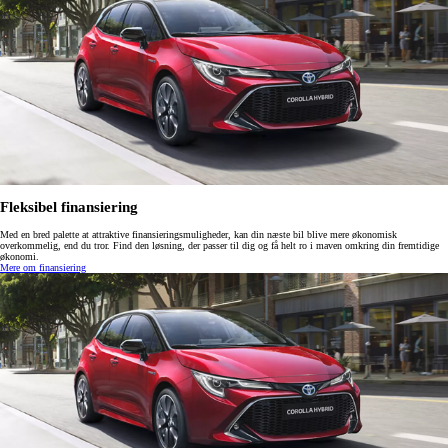
Fleksibel finansiering
Med en bred palette at attraktive finansieringsmuligheder, kan din næste bil blive mere økonomisk
overkommelig, end du tror. Find den løsning, der passer til dig og få helt ro i maven omkring din fremtidige
økonomi.
Mere om finansiering