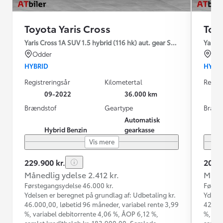
Toyota Yaris Cross
Toyo
Yaris Cross 1A SUV 1.5 hybrid (116 hk) aut. gear Style
Yaris 
Odder
Od
HYBRID
HYBR
Registreringsår
Kilometertal
Regist
09-2022
36.000 km
Brændstof
Geartype
Brænd
Automatisk
Hybrid Benzin
gearkasse
Vis mere
229.900 kr.
209.9
Månedlig ydelse 2.412 kr.
Måned
Førstegangsydelse 46.000 kr.
Første
Ydelsen er beregnet på grundlag af: Udbetaling kr.
Ydelse
46.000,00, løbetid 96 måneder, variabel rente 3,99
42.000
%, variabel debitorrente 4,06 %, ÅOP 6,12 %,
%, var
samlet kreditbeløb kr. 183.900,00. Samlede
samlet