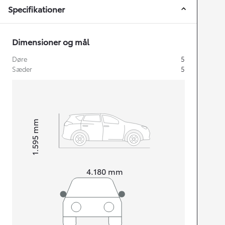
Specifikationer
Dimensioner og mål
Døre
5
Sæder
5
mm
1.595
Højt
Længde
4.180
mm