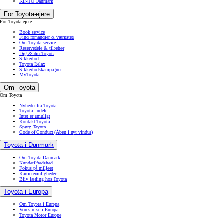
KINTO Danmark
For Toyota-ejere
For Toyota-ejere
Book service
Find forhandler & værksted
Om Toyota service
Reservedele & tilbehør
Dig & din Toyota
Sikkerhed
Toyota Relax
Sikkerhedskampagner
MyToyota
Om Toyota
Om Toyota
Nyheder fra Toyota
Toyota fordele
Intet er umuligt
Kontakt Toyota
Spørg Toyota
Code of Conduct
(Åben i nyt vindue)
Toyota i Danmark
Om Toyota Danmark
Kundetilfredshed
Fokus på miljøet
Karrieremuligheder
Bliv lærling hos Toyota
Toyota i Europa
Om Toyota i Europa
Vores rejse i Europa
Toyota Motor Europe