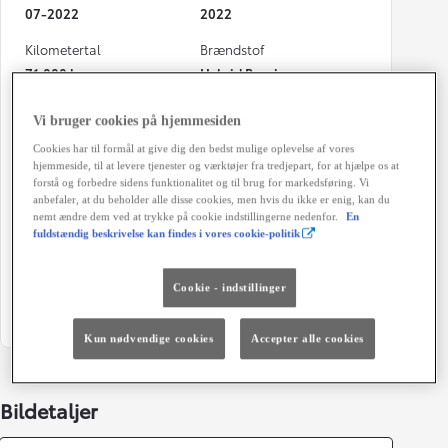
07-2022
2022
Kilometertal
Brændstof
71.000 km
Hybrid Benzin
Karosseri
Hestekræfter
Vi bruger cookies på hjemmesiden
5D - B-SUV
116 HK
Cookies har til formål at give dig den bedst mulige oplevelse af vores
hjemmeside, til at levere tjenester og værktøjer fra tredjepart, for at hjælpe os at
Co2 (blandet kørsel)
Geartype
forstå og forbedre sidens funktionalitet og til brug for markedsføring. Vi
101 g/km
Automatisk gearkasse
anbefaler, at du beholder alle disse cookies, men hvis du ikke er enig, kan du
nemt ændre dem ved at trykke på cookie indstillingerne nedenfor.
En
Døre
Farve
fuldstændig beskrivelse kan findes i vores cookie-politik
5
Guldmetal
Grøn ejerafgift (årligt)
Cookie - indstillinger
1.280 kr.
Kun nødvendige cookies
Accepter alle cookies
Bildetaljer