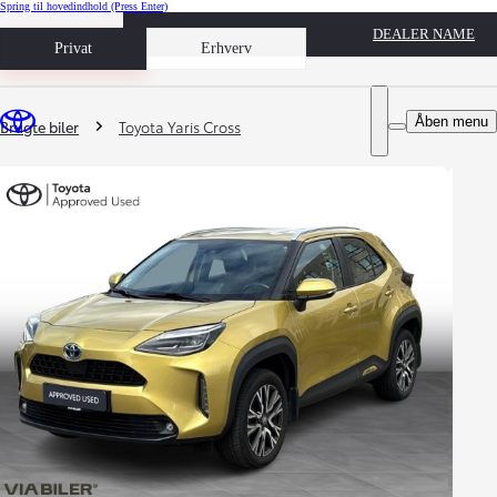
Spring til hovedindhold
(Press Enter)
DEALER NAME
Book prøvetur
Privat
Erhverv
Du er her
:
Åben menu
Brugte biler
Toyota Yaris Cross