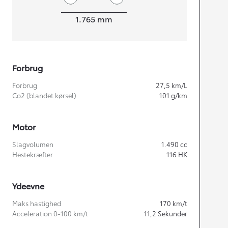
Bredde
1.765
mm
Forbrug
Forbrug
27,5
km/L
Co2 (blandet kørsel)
101
g/km
Motor
Slagvolumen
1.490
cc
Hestekræfter
116
HK
Ydeevne
Maks hastighed
170
km/t
Acceleration 0-100 km/t
11,2
Sekunder