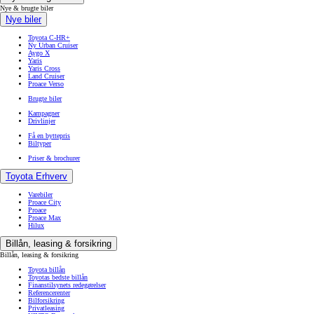
Nye & brugte biler
Nye biler
Toyota C-HR+
Ny Urban Cruiser
Aygo X
Yaris
Yaris Cross
Land Cruiser
Proace Verso
Brugte biler
Kampagner
Drivlinjer
Få en byttepris
Biltyper
Priser & brochurer
Toyota Erhverv
Varebiler
Proace City
Proace
Proace Max
Hilux
Billån, leasing & forsikring
Billån, leasing & forsikring
Toyota billån
Toyotas bedste billån
Finanstilsynets redegørelser
Referencerenter
Bilforsikring
Privatleasing