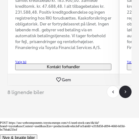
kreditomk. kr. 47.688,48. I alt tilbagebetales kr.
kredit
231.588,48. Positiv kreditgodkendelse og ingen
224.93
registrering hos RKI forudsættes. Kaskoforsikring er
regist
obligatorisk. Der er fortrydelsesret på lånet. Ingen
obliga
løbende mdl. gebyrer ved betaling via en
løbend
automatisk betalingstjeneste. Vi tager forbehold
automa
for fejl, prisændringer og renteforhøjelser.
for fe
Finansiering via Toyota Financial Services A/S.
Finans
Vælg bil
Vælg bil
Kontakt forhandler
Gem
8 lignende biler
POST https://usc-webcomponents.toyota-europe.com/v1/used-stock-cars/dk/da?
brand=toyota&uscContext=used&uscEnv=production&vehicleForSaleId=e31fbf58-d094-4660-b03d-
bc7bbab21bcf
Nye & brugte biler