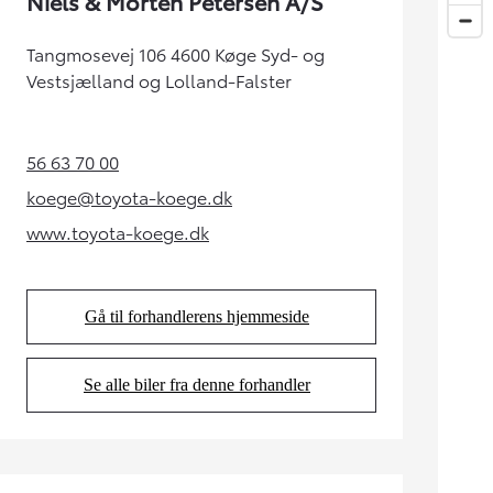
Niels & Morten Petersen A/S
Tangmosevej 106 4600 Køge Syd- og
Vestsjælland og Lolland-Falster
56 63 70 00
(Opens in new tab)
koege@toyota-koege.dk
(Opens in new tab)
www.toyota-koege.dk
(Opens in new tab)
Gå til forhandlerens hjemmeside
(Opens in new tab)
Se alle biler fra denne forhandler
(Opens in new tab)