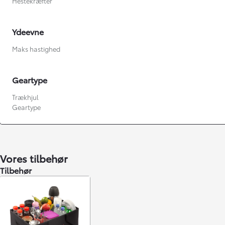
Hestekræfter
Ydeevne
Maks hastighed
Geartype
Trækhjul
Geartype
Fra kr. 349.990
Vores tilbehør
Tilbehør