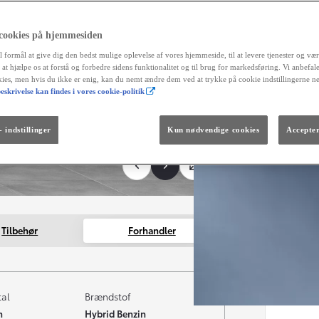
 cookies på hjemmesiden
l formål at give dig den bedst mulige oplevelse af vores hjemmeside, til at levere tjenester og vær
r at hjælpe os at forstå og forbedre sidens funktionalitet og til brug for markedsføring. Vi anbefal
okies, men hvis du ikke er enig, kan du nemt ændre dem ved at trykke på cookie indstillingerne n
eskrivelse kan findes i vores cookie-politik
Fra kr. 299.990
Den nye GR GT
The soul lives on.
 indstillinger
Kun nødvendige cookies
Accepter
Tilbehør
Forhandler
tal
Brændstof
m
Hybrid Benzin