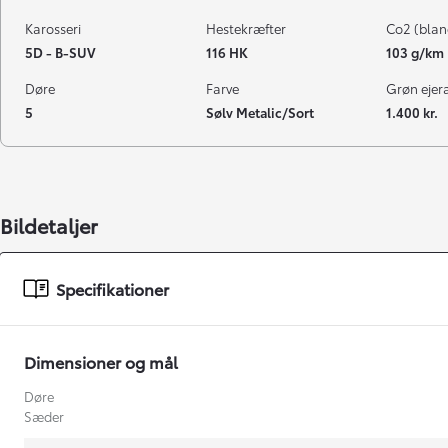
Karosseri
Hestekræfter
Co2 (blan
5D - B-SUV
116 HK
103 g/km
Døre
Farve
Grøn ejeraf
5
Sølv Metalic/Sort
1.400 kr.
Bildetaljer
Specifikationer
Dimensioner og mål
Døre
Sæder