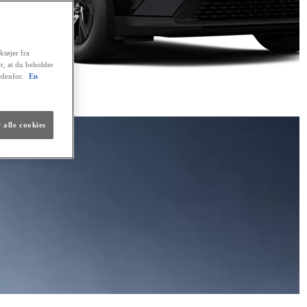
ktøjer fra
er, at du beholder
edenfor.
En
 alle cookies