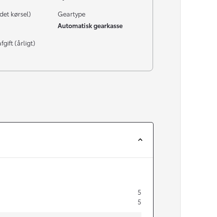
det kørsel)
Geartype
Automatisk gearkasse
gift (årligt)
5
5