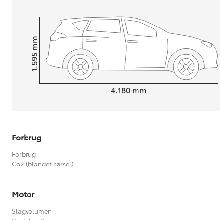
mm
1.595
Højt
Længde
4.180
mm
Forbrug
Forbrug
Co2 (blandet kørsel)
Motor
Slagvolumen