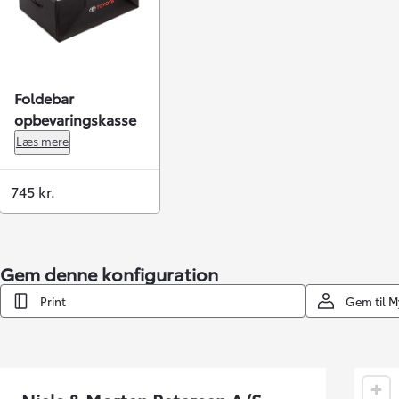
Foldebar
opbevaringskasse
Læs mere
745 kr.
Gem denne konfiguration
Yaris
HYBRID
Print
Gem til 