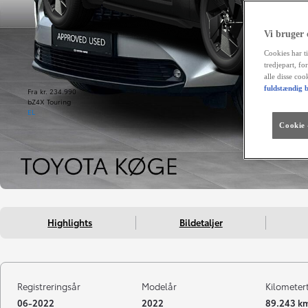
Vi bruger
Cookies har ti
tredjepart, fo
alle disse co
fuldstændig b
Fra kr. 234.990
bZ4X Touring
EL
Cookie -
Highlights
Bildetaljer
Registreringsår
Modelår
Kilometer
06-2022
2022
89.243 k