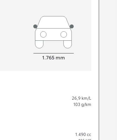
Bredde
1.765
mm
26,9
km/L
103
g/km
1.490
cc