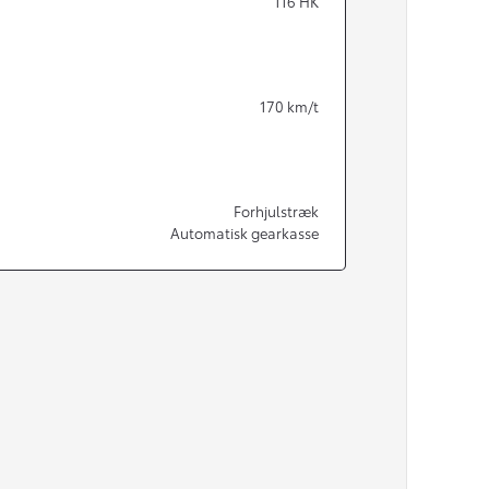
116
HK
170
km/t
Forhjulstræk
Automatisk gearkasse