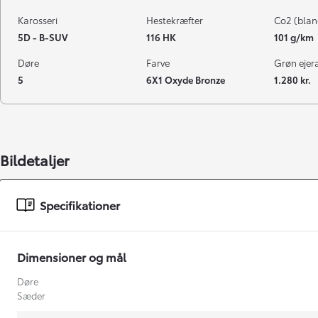
Karosseri
Hestekræfter
Co2 (blan
5D - B-SUV
116 HK
101 g/km
Døre
Farve
Grøn ejeraf
5
6X1 Oxyde Bronze
1.280 kr.
Bildetaljer
Specifikationer
Dimensioner og mål
Døre
Sæder