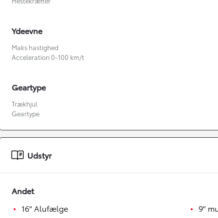
Hestekræfter
Ydeevne
Maks hastighed
Acceleration 0-100 km/t
Geartype
Trækhjul
Geartype
Fra kr. 349.990
Udstyr
Andet
16" Alufælge
9" m