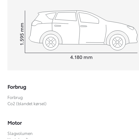
mm
1.595
Højt
Længde
4.180
mm
Forbrug
Forbrug
Co2 (blandet kørsel)
Motor
Slagvolumen