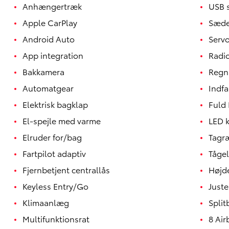
Anhængertræk
USB s
Apple CarPlay
Sæde
Android Auto
Serv
App integration
Radi
Bakkamera
Regn
Automatgear
Indf
Elektrisk bagklap
Fuld 
El-spejle med varme
LED k
Elruder for/bag
Tagr
Fartpilot adaptiv
Tågel
Yaris
HYBRID
Fjernbetjent centrallås
Højd
Keyless Entry/Go
Juste
Klimaanlæg
Spli
Multifunktionsrat
8 Air