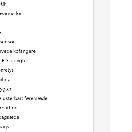
tik
varme for
o
o
sensor
arvede kofangere
LED forlygter
ørelys
æling
ygter
Den nye Yaris Cross
Kommer snart
ejusterbart førersæde
rbart rat
tbagsæde
bags