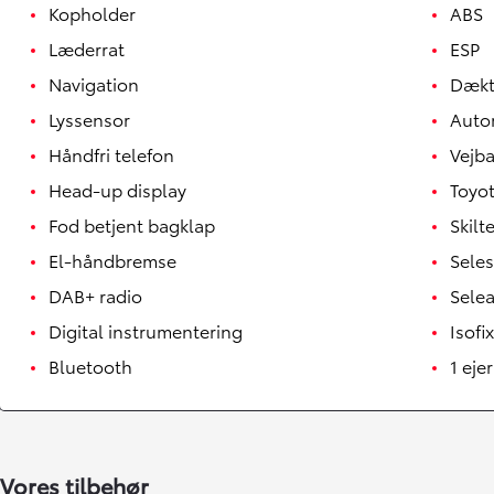
Kopholder
ABS
Læderrat
ESP
Navigation
Dækt
Lyssensor
Auto
Håndfri telefon
Vejba
Head-up display
Toyot
Fod betjent bagklap
Skil
El-håndbremse
Sele
DAB+ radio
Sele
Digital instrumentering
Isofix
Bluetooth
1 ejer
Vores tilbehør