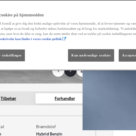
alt
reg
fortrydel
 cookies på hjemmesiden
aut
l formål at give dig den bedst mulige oplevelse af vores hjemmeside, til at levere tjenester og vær
og 
r at hjælpe os at forstå og forbedre sidens funktionalitet og til brug for markedsføring. Vi anbefal
okies, men hvis du ikke er enig, kan du nemt ændre dem ved at trykke på cookie indstillingerne n
Måned
eskrivelse kan findes i vores cookie-politik
Fra kr. 299.990
Den nye GR GT
The soul lives on.
 indstillinger
Kun nødvendige cookies
Accepter
Tilbehør
Forhandler
tal
Brændstof
m
Hybrid Benzin