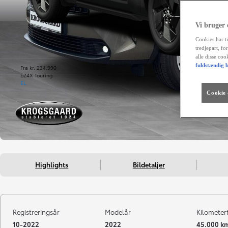
Vi bruger
Cookies har ti
tredjepart, fo
alle disse co
fuldstændig b
Fra kr. 234.990
bZ4X Touring
EL
Cookie -
Highlights
Bildetaljer
Registreringsår
Modelår
Kilometer
10-2022
2022
45.000 k