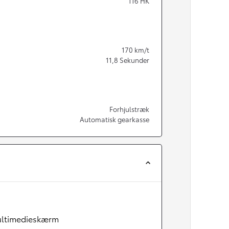
116
HK
170
km/t
11,8
Sekunder
Forhjulstræk
Automatisk gearkasse
ultimedieskærm