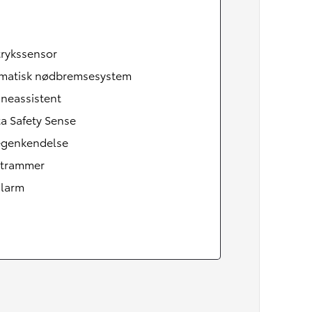
rykssensor
matisk nødbremsesystem
neassistent
a Safety Sense
tegenkendelse
strammer
alarm