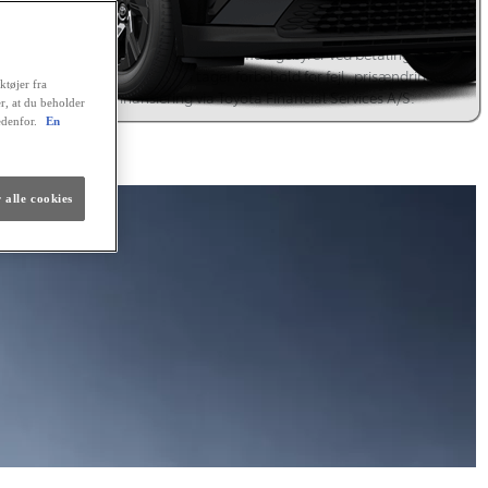
 tilbagebetales kr. 231.588,48. Positiv kreditgodkendelse og ingen
istrering hos RKI forudsættes. Kaskoforsikring er obligatorisk. Der er
sesret på lånet. Ingen løbende mdl. gebyrer ved betaling via en
omatisk betalingstjeneste. Vi tager forbehold for fejl, prisændringer
ktøjer fra
renteforhøjelser. Finansiering via Toyota Financial Services A/S.
er, at du beholder
edenfor.
En
lig finansiering
 alle cookies