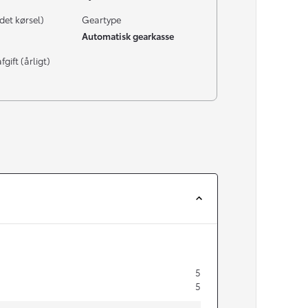
det kørsel)
Geartype
Automatisk gearkasse
gift (årligt)
5
5