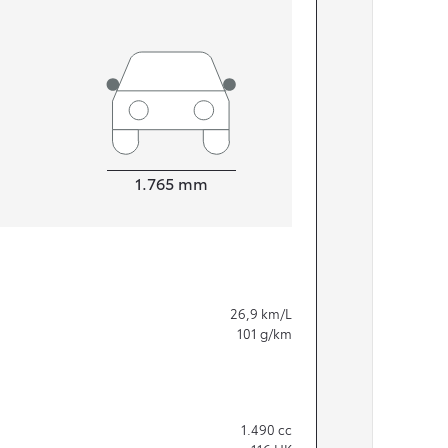
Bredde
1.765
mm
26,9
km/L
101
g/km
1.490
cc