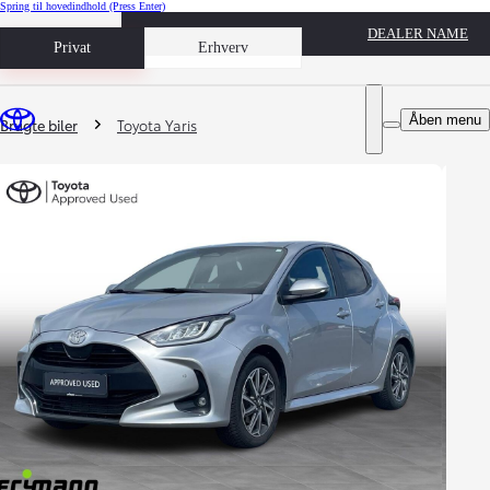
Spring til hovedindhold
(Press Enter)
DEALER NAME
Book prøvetur
Privat
Erhverv
Du er her
:
Åben menu
Brugte biler
Toyota Yaris