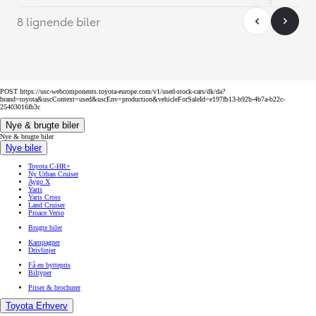
8 lignende biler
POST https://usc-webcomponents.toyota-europe.com/v1/used-stock-cars/dk/da?
brand=toyota&uscContext=used&uscEnv=production&vehicleForSaleId=e197fb13-b92b-4b7a-b22c-
25403016fb3c
Nye & brugte biler
Nye & brugte biler
Nye biler
Toyota C-HR+
Ny Urban Cruiser
Aygo X
Yaris
Yaris Cross
Land Cruiser
Proace Verso
Brugte biler
Kampagner
Drivlinjer
Få en byttepris
Biltyper
Priser & brochurer
Toyota Erhverv