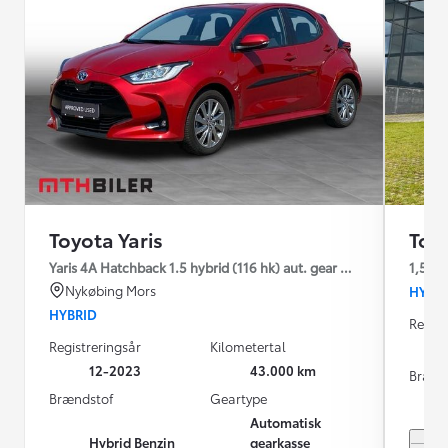
Toyota Yaris
Toyo
Yaris 4A Hatchback 1.5 hybrid (116 hk) aut. gear Active - Technol
1,5 Hy
Nykøbing Mors
HYBR
HYBRID
Regist
Registreringsår
Kilometertal
12-2023
43.000 km
Brænd
Brændstof
Geartype
Automatisk
Hybrid Benzin
gearkasse