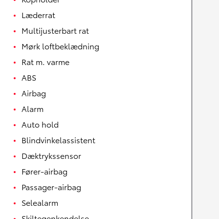
Læderrat
Multijusterbart rat
Mørk loftbeklædning
Rat m. varme
ABS
Airbag
Alarm
Auto hold
Blindvinkelassistent
Dæktrykssensor
Fører-airbag
Passager-airbag
Selealarm
Skiltegenkendelse