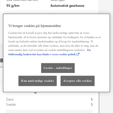
95 g/km
Automatisk gearkasse
Døre
Farve
5
Shimmering Silver
Vi bruger cookies på hjemmesiden
Grøn ejerafgift (årligt)
Cookies har til formål at give dig den bedst mulige oplevelse af vores
1.280 kr.
hjemmeside, til at levere tjenester og værktøjer fra tredjepart, for at hjælpe os at
forstå og forbedre sidens funktionalitet og til brug for markedsføring. Vi
anbefaler, at du beholder alle disse cookies, men hvis du ikke er enig, kan du
nemt ændre dem ved at trykke på cookie indstillingerne nedenfor.
En
fuldstændig beskrivelse kan findes i vores cookie-politik
Bildetaljer
Cookie - indstillinger
Specifikationer
Kun nødvendige cookies
Accepter alle cookies
Dimensioner og mål
Døre
5
Sæder
5