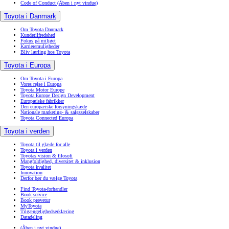
Code of Conduct
(Åben i nyt vindue)
Toyota i Danmark
Om Toyota Danmark
Kundetilfredshed
Fokus på miljøet
Karrieremuligheder
Bliv lærling hos Toyota
Toyota i Europa
Om Toyota i Europa
Vores rejse i Europa
Toyota Motor Europe
Toyota Europe Design Development
Europæiske fabrikker
Den europæiske forsyningskæde
Nationale marketing- & salgsselskaber
Toyota Connected Europa
Toyota i verden
Toyota til glæde for alle
Toyota i verden
Toyotas vision & filosofi
Mangfoldighed, diversitet & inklusion
Toyota kvalitet
Innovation
Derfor bør du vælge Toyota
Find Toyota-forhandler
Book service
Book prøvetur
MyToyota
Tilgængelighedserklæring
Datadeling
(Åben i nyt vindue)