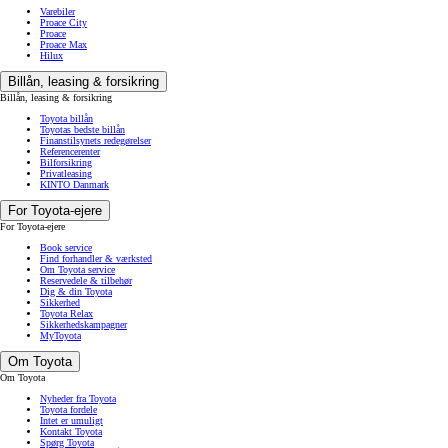
Varebiler
Proace City
Proace
Proace Max
Hilux
Billån, leasing & forsikring
Billån, leasing & forsikring
Toyota billån
Toyotas bedste billån
Finanstilsynets redegørelser
Referencerenter
Bilforsikring
Privatleasing
KINTO Danmark
For Toyota-ejere
For Toyota-ejere
Book service
Find forhandler & værksted
Om Toyota service
Reservedele & tilbehør
Dig & din Toyota
Sikkerhed
Toyota Relax
Sikkerhedskampagner
MyToyota
Om Toyota
Om Toyota
Nyheder fra Toyota
Toyota fordele
Intet er umuligt
Kontakt Toyota
Spørg Toyota