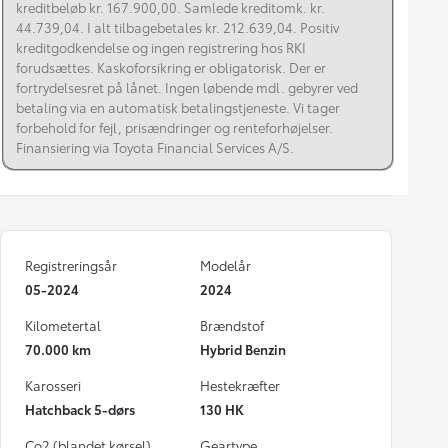
kreditbeløb kr. 167.900,00. Samlede kreditomk. kr.
44.739,04. I alt tilbagebetales kr. 212.639,04. Positiv
kreditgodkendelse og ingen registrering hos RKI
forudsættes. Kaskoforsikring er obligatorisk. Der er
fortrydelsesret på lånet. Ingen løbende mdl. gebyrer ved
betaling via en automatisk betalingstjeneste. Vi tager
forbehold for fejl, prisændringer og renteforhøjelser.
Finansiering via Toyota Financial Services A/S.
Registreringsår
Modelår
05-2024
2024
Kilometertal
Brændstof
70.000 km
Hybrid Benzin
Karosseri
Hestekræfter
Hatchback 5-dørs
130 HK
Co2 (blandet kørsel)
Geartype