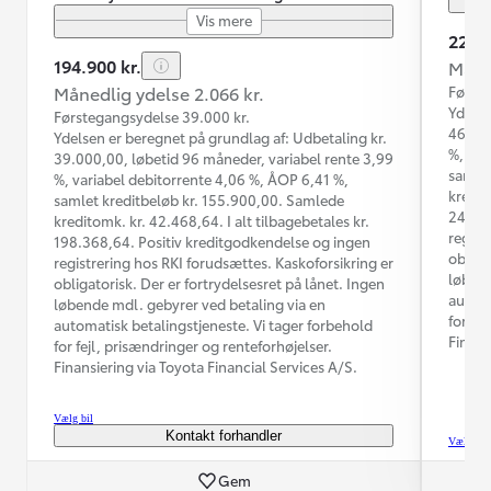
Vis mere
229.9
194.900 kr.
Måned
Månedlig ydelse 2.066 kr.
Første
Ydelse
Førstegangsydelse 39.000 kr.
46.000
Ydelsen er beregnet på grundlag af: Udbetaling kr.
%, var
39.000,00, løbetid 96 måneder, variabel rente 3,99
samlet
%, variabel debitorrente 4,06 %, ÅOP 6,41 %,
kredit
samlet kreditbeløb kr. 155.900,00. Samlede
244.98
kreditomk. kr. 42.468,64. I alt tilbagebetales kr.
regist
198.368,64. Positiv kreditgodkendelse og ingen
obliga
registrering hos RKI forudsættes. Kaskoforsikring er
løbend
obligatorisk. Der er fortrydelsesret på lånet. Ingen
automa
løbende mdl. gebyrer ved betaling via en
for fe
automatisk betalingstjeneste. Vi tager forbehold
Finans
for fejl, prisændringer og renteforhøjelser.
Finansiering via Toyota Financial Services A/S.
Vælg bil
Kontakt forhandler
Vælg bil
Gem