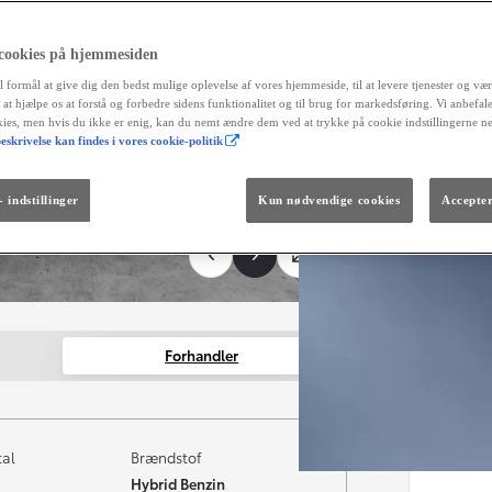
I a
reg
fortrydel
 cookies på hjemmesiden
aut
l formål at give dig den bedst mulige oplevelse af vores hjemmeside, til at levere tjenester og vær
og 
r at hjælpe os at forstå og forbedre sidens funktionalitet og til brug for markedsføring. Vi anbefal
okies, men hvis du ikke er enig, kan du nemt ændre dem ved at trykke på cookie indstillingerne n
Måned
eskrivelse kan findes i vores cookie-politik
Fra kr. 299.990
Den nye GR GT
The soul lives on.
 indstillinger
Kun nødvendige cookies
Accepter
Forhandler
tal
Brændstof
Hybrid Benzin