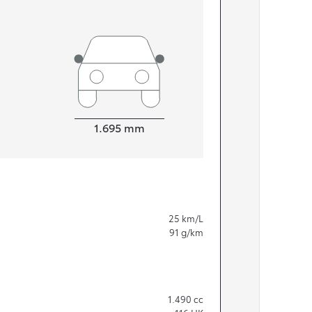
Bredde
1.695
mm
25
km/L
91
g/km
1.490
cc