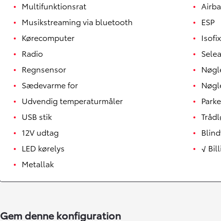
Multifunktionsrat
Airb
Musikstreaming via bluetooth
ESP
Kørecomputer
Isofix
Radio
Sele
Regnsensor
Nøgle
Sædevarme for
Nøgle
Udvendig temperaturmåler
Parke
USB stik
Tråd
12V udtag
Blind
LED kørelys
√ Bil
Metallak
Gem denne konfiguration