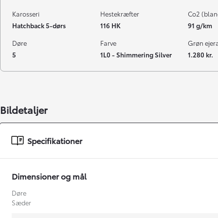
Karosseri
Hestekræfter
Co2 (blan
Hatchback 5-dørs
116 HK
91 g/km
Døre
Farve
Grøn ejeraf
5
1L0 - Shimmering Silver
1.280 kr.
Bildetaljer
Specifikationer
Dimensioner og mål
Døre
Sæder