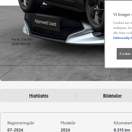
Vi bruger
Cookies har ti
tredjepart, fo
alle disse co
fuldstændig b
Fra kr. 234.990
bZ4X Touring
EL
Cookie -
Highlights
Bildetaljer
Registreringsår
Modelår
Kilometer
07-2024
2024
8.515 km