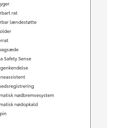
ryger
rbart rat
rbar lændestøtte
older
rrat
tbagsæde
a Safety Sense
tegenkendelse
neassistent
edsregistrering
Den nye Yaris Cross
Kommer snart
matisk nødbremsesystem
matisk nødopkald
pin