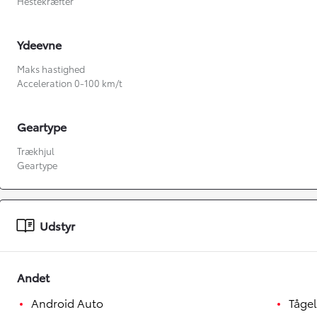
Hestekræfter
Ydeevne
Maks hastighed
Acceleration 0-100 km/t
Geartype
Trækhjul
Geartype
Fra kr. 349.990
Udstyr
Andet
Android Auto
Tågel