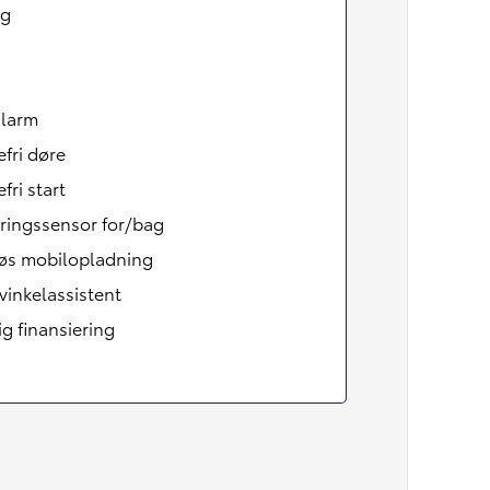
ag
alarm
fri døre
fri start
ringssensor for/bag
løs mobilopladning
vinkelassistent
lig finansiering