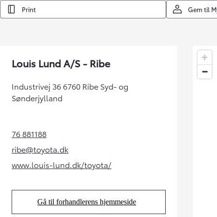
Print
Gem til 
Louis Lund A/S - Ribe
Industrivej 36 6760 Ribe Syd- og
Sønderjylland
76 881188
(Opens in new tab)
ribe@toyota.dk
(Opens in new tab)
www.louis-lund.dk/toyota/
(Opens in new tab)
Gå til forhandlerens hjemmeside
(Opens in new tab)