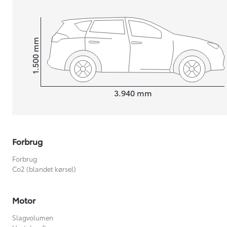
mm
1.500
Højt
Længde
3.940
mm
Forbrug
Forbrug
Co2 (blandet kørsel)
Motor
Slagvolumen