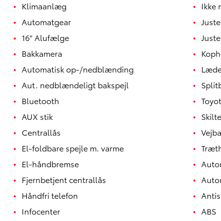
Klimaanlæg
Ikke 
Automatgear
Juste
16" Alufælge
Juste
Bakkamera
Koph
Automatisk op-/nedblænding
Læde
Aut. nedblændeligt bakspejl
Spli
Bluetooth
Toyot
AUX stik
Skil
Centrallås
Vejba
El-foldbare spejle m. varme
Træth
Yaris
HYBRID
El-håndbremse
Auto
Fjernbetjent centrallås
Auto
Håndfri telefon
Antis
Infocenter
ABS