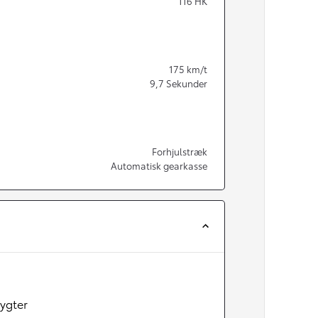
116
HK
175
km/t
9,7
Sekunder
Forhjulstræk
Automatisk gearkasse
ygter