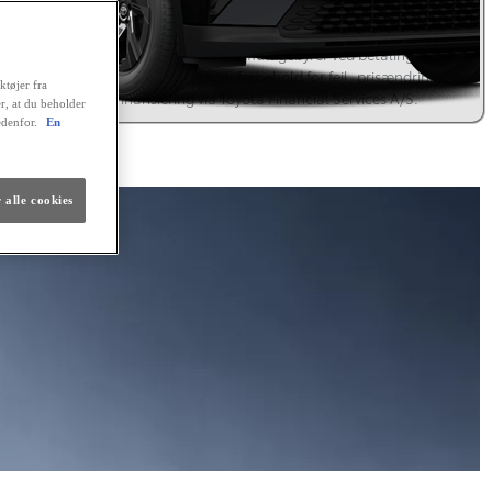
lt tilbagebetales kr. 236.384,64. Positiv kreditgodkendelse og ingen
istrering hos RKI forudsættes. Kaskoforsikring er obligatorisk. Der er
sesret på lånet. Ingen løbende mdl. gebyrer ved betaling via en
omatisk betalingstjeneste. Vi tager forbehold for fejl, prisændringer
ktøjer fra
renteforhøjelser. Finansiering via Toyota Financial Services A/S.
er, at du beholder
edenfor.
En
lig finansiering
 alle cookies