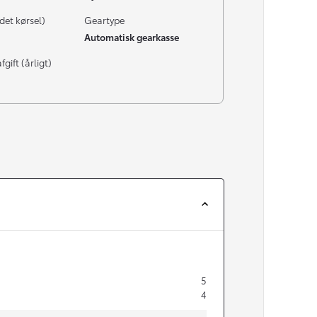
det kørsel)
Geartype
Automatisk gearkasse
gift (årligt)
5
4