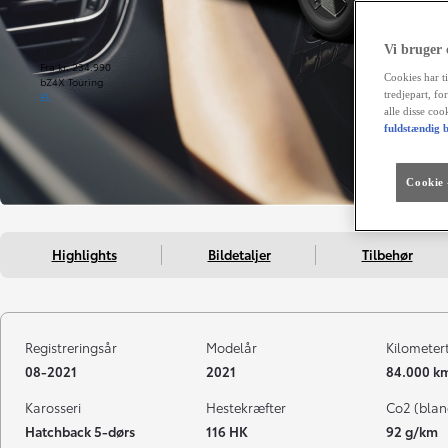
Vi bruger
Fra kr. 234.990
Cookies har ti
bZ4X Touring
tredjepart, fo
EL
alle disse co
fuldstændig b
Cookie -
Highlights
Bildetaljer
Tilbehør
Registreringsår
Modelår
Kilometer
08-2021
2021
84.000 k
Karosseri
Hestekræfter
Co2 (blan
Hatchback 5-dørs
116 HK
92 g/km