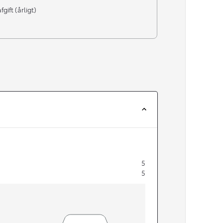
gift (årligt)
5
5