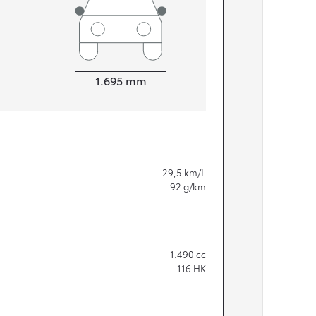
Bredde
1.695
mm
29,5
km/L
92
g/km
1.490
cc
116
HK