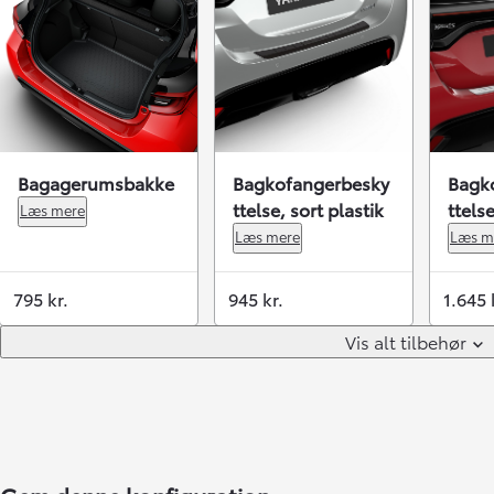
Bagagerumsbakke
Bagkofangerbesky
Bagk
ttelse, sort plastik
ttelse
Læs mere
Læs mere
Læs m
795 kr.
945 kr.
1.645 
Vis alt tilbehør