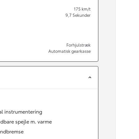
175
km/t
9,7
Sekunder
Forhjulstræk
Automatisk gearkasse
al instrumentering
ldbare spejle m. varme
åndbremse