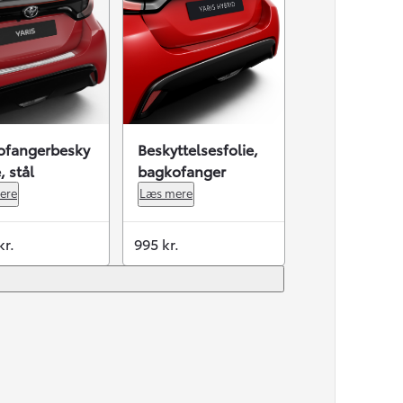
ofangerbesky
Beskyttelsesfolie,
, stål
bagkofanger
ere
Læs mere
kr.
995 kr.