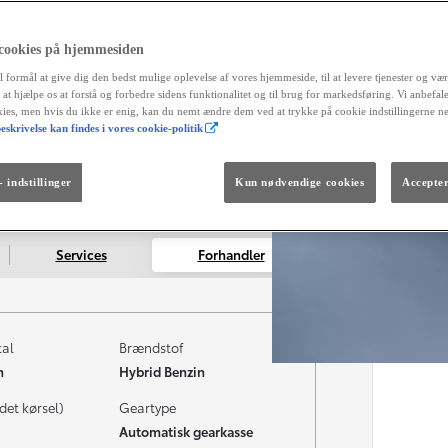
og 
Måned
 cookies på hjemmesiden
Fra kr. 299.990
l formål at give dig den bedst mulige oplevelse af vores hjemmeside, til at levere tjenester og vær
Den nye GR GT
r at hjælpe os at forstå og forbedre sidens funktionalitet og til brug for markedsføring. Vi anbefal
The soul lives on.
okies, men hvis du ikke er enig, kan du nemt ændre dem ved at trykke på cookie indstillingerne n
eskrivelse kan findes i vores cookie-politik
 indstillinger
Kun nødvendige cookies
Accepter
Services
Forhandler
tal
Brændstof
m
Hybrid Benzin
det kørsel)
Geartype
Automatisk gearkasse