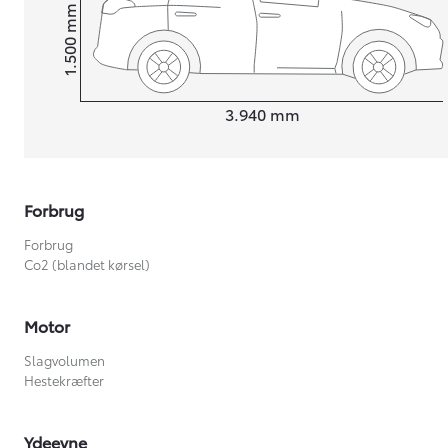
mm
1.500
Højt
Længde
3.940
mm
Forbrug
Forbrug
Co2 (blandet kørsel)
Motor
Slagvolumen
Hestekræfter
Ydeevne