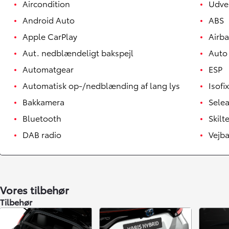
Aircondition
Udve
Android Auto
ABS
Apple CarPlay
Airb
Aut. nedblændeligt bakspejl
Auto
Automatgear
ESP
Automatisk op-/nedblænding af lang lys
Isofix
Bakkamera
Sele
Bluetooth
Skil
DAB radio
Vejba
Vores tilbehør
Tilbehør