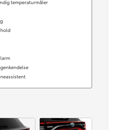
ndig temperaturmåler
ag
 hold
alarm
tegenkendelse
neassistent