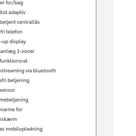
er for/bag
ilot adaptiv
betjent centrallås
ri telefon
-up display
aanlæg 2-zoner
funktionsrat
kstreaming via bluetooth
Den nye Yaris Cross
Kommer snart
fri betjening
sensor
mebetjening
varme for
hskærm
løs mobilopladning