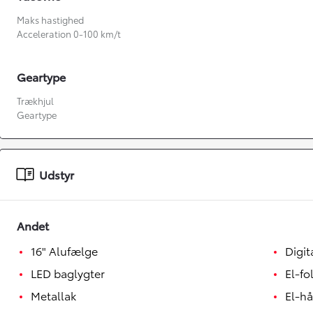
Maks hastighed
Acceleration 0-100 km/t
Geartype
Trækhjul
Geartype
Fra kr. 349.990
Udstyr
Andet
16" Alufælge
Digit
LED baglygter
El-fo
Metallak
El-h