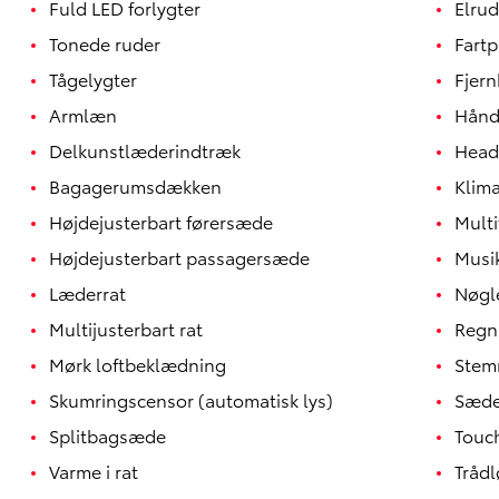
Fuld LED forlygter
Elrud
Tonede ruder
Fartp
Tågelygter
Fjern
Armlæn
Håndf
Delkunstlæderindtræk
Head
Bagagerumsdækken
Klim
Højdejusterbart førersæde
Multi
Højdejusterbart passagersæde
Musi
Yaris
HYBRID
Læderrat
Nøgle
Multijusterbart rat
Regn
Mørk loftbeklædning
Stem
Skumringscensor (automatisk lys)
Sæde
Splitbagsæde
Touc
Varme i rat
Tråd