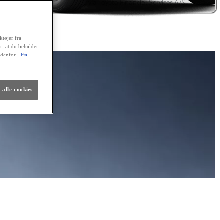
renteforhøjelser. Finansiering via Toyota Financial Services A/S.
lig finansiering
ktøjer fra
er, at du beholder
edenfor.
En
 alle cookies