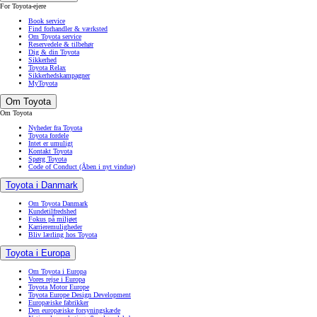
For Toyota-ejere
Book service
Find forhandler & værksted
Om Toyota service
Reservedele & tilbehør
Dig & din Toyota
Sikkerhed
Toyota Relax
Sikkerhedskampagner
MyToyota
Om Toyota
Om Toyota
Nyheder fra Toyota
Toyota fordele
Intet er umuligt
Kontakt Toyota
Spørg Toyota
Code of Conduct
(Åben i nyt vindue)
Toyota i Danmark
Om Toyota Danmark
Kundetilfredshed
Fokus på miljøet
Karrieremuligheder
Bliv lærling hos Toyota
Toyota i Europa
Om Toyota i Europa
Vores rejse i Europa
Toyota Motor Europe
Toyota Europe Design Development
Europæiske fabrikker
Den europæiske forsyningskæde