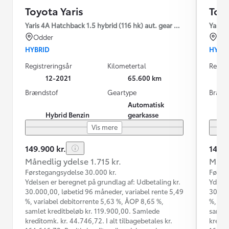
Toyota Yaris
Toyo
Yaris 4A Hatchback 1.5 hybrid (116 hk) aut. gear Essential - Fleet
Yaris 
Odder
Od
HYBRID
HYBR
Registreringsår
Kilometertal
Regist
12-2021
65.600 km
Brændstof
Geartype
Brænd
Automatisk
Hybrid Benzin
gearkasse
Vis mere
149.900 kr.
149.9
Månedlig ydelse 1.715 kr.
Måned
Førstegangsydelse 30.000 kr.
Første
Ydelsen er beregnet på grundlag af: Udbetaling kr.
Ydelse
30.000,00, løbetid 96 måneder, variabel rente 5,49
30.000
%, variabel debitorrente 5,63 %, ÅOP 8,65 %,
%, var
samlet kreditbeløb kr. 119.900,00. Samlede
samlet
kreditomk. kr. 44.746,72. I alt tilbagebetales kr.
kredit