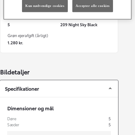
84 g/km
Automatisk gearkasse
Kun nødvendige cookies
Accepter alle cookies
Døre
Farve
5
209 Night Sky Black
Grøn ejerafgift (årligt)
1.280 kr.
Bildetaljer
Specifikationer
Dimensioner og mål
Døre
5
Sæder
5