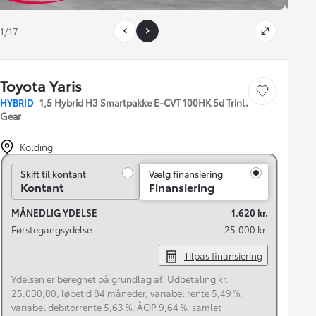
1/17
Toyota Yaris
Gem bil
HYBRID
1,5 Hybrid H3 Smartpakke E-CVT 100HK 5d Trinl.
Gear
Kolding
Skift til kontant
Skift til kontant
Vælg finansiering
Kontant
Finansiering
MÅNEDLIG YDELSE
1.620 kr.
Førstegangsydelse
25.000 kr.
Tilpas finansiering
Ydelsen er beregnet på grundlag af: Udbetaling kr.
25.000,00, løbetid 84 måneder, variabel rente 5,49 %,
variabel debitorrente 5,63 %, ÅOP 9,64 %, samlet