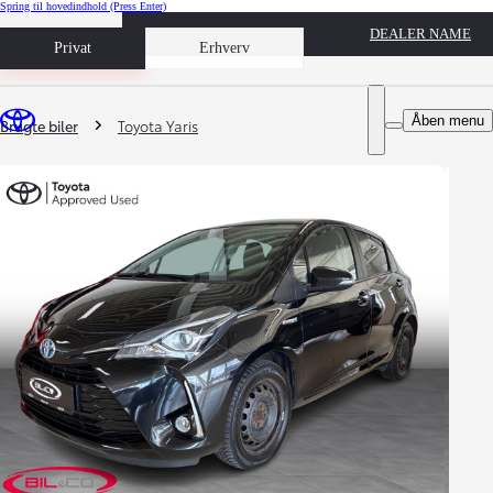
Spring til hovedindhold
(Press Enter)
DEALER NAME
Book prøvetur
Privat
Erhverv
Du er her
:
Åben menu
Brugte biler
Toyota Yaris