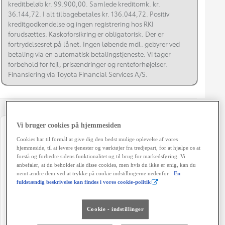
kreditbeløb kr. 99.900,00. Samlede kreditomk. kr.
36.144,72. I alt tilbagebetales kr. 136.044,72. Positiv
kreditgodkendelse og ingen registrering hos RKI
forudsættes. Kaskoforsikring er obligatorisk. Der er
fortrydelsesret på lånet. Ingen løbende mdl. gebyrer ved
betaling via en automatisk betalingstjeneste. Vi tager
forbehold for fejl, prisændringer og renteforhøjelser.
Finansiering via Toyota Financial Services A/S.
Vi bruger cookies på hjemmesiden
Registreringsår
Modelår
Cookies har til formål at give dig den bedst mulige oplevelse af vores
09-2019
2019
hjemmeside, til at levere tjenester og værktøjer fra tredjepart, for at hjælpe os at
forstå og forbedre sidens funktionalitet og til brug for markedsføring. Vi
Kilometertal
Brændstof
anbefaler, at du beholder alle disse cookies, men hvis du ikke er enig, kan du
nemt ændre dem ved at trykke på cookie indstillingerne nedenfor.
En
75.000 km
Hybrid Benzin
fuldstændig beskrivelse kan findes i vores cookie-politik
Karosseri
Hestekræfter
Hatchback 5-dørs
100 HK
Cookie - indstillinger
Co2 (blandet kørsel)
Geartype