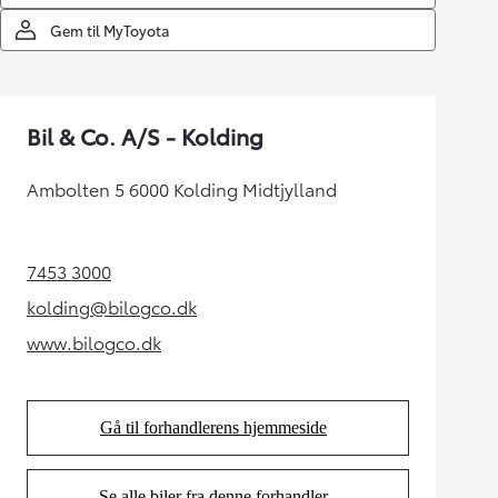
Gem til MyToyota
Bil & Co. A/S - Kolding
Ambolten 5 6000 Kolding Midtjylland
7453 3000
(Opens in new tab)
kolding@bilogco.dk
(Opens in new tab)
www.bilogco.dk
(Opens in new tab)
Gå til forhandlerens hjemmeside
(Opens in new tab)
Se alle biler fra denne forhandler