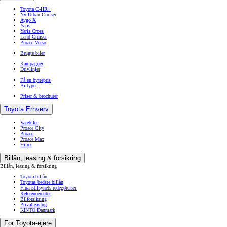
Toyota C-HR+
Ny Urban Cruiser
Aygo X
Yaris
Yaris Cross
Land Cruiser
Proace Verso
Brugte biler
Kampagner
Drivlinjer
Få en byttepris
Biltyper
Priser & brochurer
Toyota Erhverv
Varebiler
Proace City
Proace
Proace Max
Hilux
Billån, leasing & forsikring
Billån, leasing & forsikring
Toyota billån
Toyotas bedste billån
Finanstilsynets redegørelser
Referencerenter
Bilforsikring
Privatleasing
KINTO Danmark
For Toyota-ejere