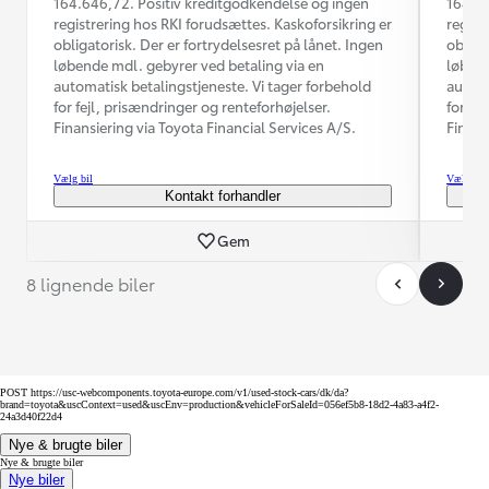
164.646,72. Positiv kreditgodkendelse og ingen
164.64
registrering hos RKI forudsættes. Kaskoforsikring er
regist
obligatorisk. Der er fortrydelsesret på lånet. Ingen
obliga
løbende mdl. gebyrer ved betaling via en
løbend
automatisk betalingstjeneste. Vi tager forbehold
automa
for fejl, prisændringer og renteforhøjelser.
for fe
Finansiering via Toyota Financial Services A/S.
Finans
Vælg bil
Vælg bil
Kontakt forhandler
Gem
8 lignende biler
POST https://usc-webcomponents.toyota-europe.com/v1/used-stock-cars/dk/da?
brand=toyota&uscContext=used&uscEnv=production&vehicleForSaleId=056ef5b8-18d2-4a83-a4f2-
24a3d40f22d4
Nye & brugte biler
Nye & brugte biler
Nye biler