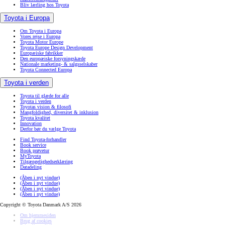
Bliv lærling hos Toyota
Toyota i Europa
Om Toyota i Europa
Vores rejse i Europa
Toyota Motor Europe
Toyota Europe Design Development
Europæiske fabrikker
Den europæiske forsyningskæde
Nationale marketing- & salgsselskaber
Toyota Connected Europa
Toyota i verden
Toyota til glæde for alle
Toyota i verden
Toyotas vision & filosofi
Mangfoldighed, diversitet & inklusion
Toyota kvalitet
Innovation
Derfor bør du vælge Toyota
Find Toyota-forhandler
Book service
Book prøvetur
MyToyota
Tilgængelighedserklæring
Datadeling
(Åben i nyt vindue)
(Åben i nyt vindue)
(Åben i nyt vindue)
(Åben i nyt vindue)
Copyright © Toyota Danmark A/S 2026
Om hjemmesiden
Brug af cookies