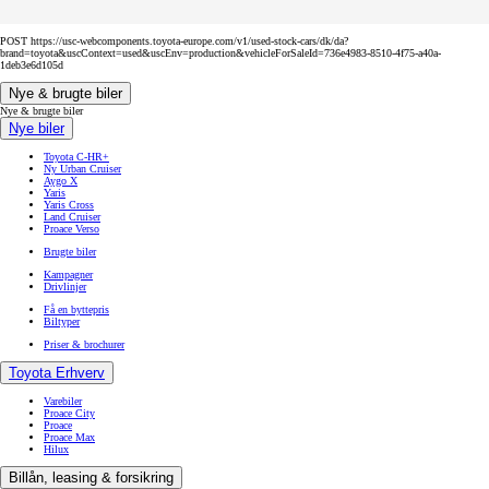
POST https://usc-webcomponents.toyota-europe.com/v1/used-stock-cars/dk/da?
brand=toyota&uscContext=used&uscEnv=production&vehicleForSaleId=736e4983-8510-4f75-a40a-
1deb3e6d105d
Nye & brugte biler
Nye & brugte biler
Nye biler
Toyota C-HR+
Ny Urban Cruiser
Aygo X
Yaris
Yaris Cross
Land Cruiser
Proace Verso
Brugte biler
Kampagner
Drivlinjer
Få en byttepris
Biltyper
Priser & brochurer
Toyota Erhverv
Varebiler
Proace City
Proace
Proace Max
Hilux
Billån, leasing & forsikring