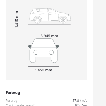
mm
1.510
Højt
Længde
3.945
mm
Bredde
1.695
mm
Forbrug
Forbrug
27,8
km/L
Co2 (blandet kørsel)
82
g/km