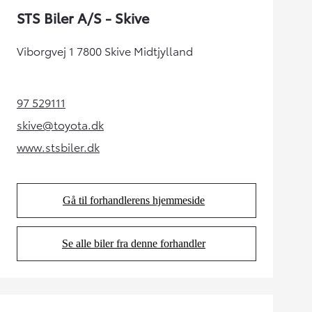
STS Biler A/S - Skive
Viborgvej 1 7800 Skive Midtjylland
97 529111
(Opens in new tab)
skive@toyota.dk
(Opens in new tab)
www.stsbiler.dk
(Opens in new tab)
Gå til forhandlerens hjemmeside
(Opens in new tab)
Se alle biler fra denne forhandler
(Opens in new tab)