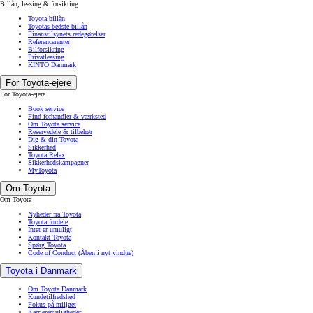
Billån, leasing & forsikring
Toyota billån
Toyotas bedste billån
Finanstilsynets redegørelser
Referencerenter
Bilforsikring
Privatleasing
KINTO Danmark
For Toyota-ejere
For Toyota-ejere
Book service
Find forhandler & værksted
Om Toyota service
Reservedele & tilbehør
Dig & din Toyota
Sikkerhed
Toyota Relax
Sikkerhedskampagner
MyToyota
Om Toyota
Om Toyota
Nyheder fra Toyota
Toyota fordele
Intet er umuligt
Kontakt Toyota
Spørg Toyota
Code of Conduct
(Åben i nyt vindue)
Toyota i Danmark
Om Toyota Danmark
Kundetilfredshed
Fokus på miljøet
Karrieremuligheder