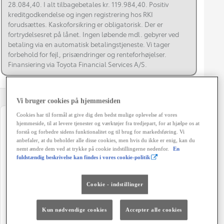
28.084,40. I alt tilbagebetales kr. 119.984,40. Positiv
kreditgodkendelse og ingen registrering hos RKI
forudsættes. Kaskoforsikring er obligatorisk. Der er
fortrydelsesret på lånet. Ingen løbende mdl. gebyrer ved
betaling via en automatisk betalingstjeneste. Vi tager
forbehold for fejl, prisændringer og renteforhøjelser.
Finansiering via Toyota Financial Services A/S.
Vi bruger cookies på hjemmesiden
Cookies har til formål at give dig den bedst mulige oplevelse af vores
Registreringsår
Modelår
hjemmeside, til at levere tjenester og værktøjer fra tredjepart, for at hjælpe os at
forstå og forbedre sidens funktionalitet og til brug for markedsføring. Vi
05-2018
2017
anbefaler, at du beholder alle disse cookies, men hvis du ikke er enig, kan du
nemt ændre dem ved at trykke på cookie indstillingerne nedenfor.
En
Kilometertal
Brændstof
fuldstændig beskrivelse kan findes i vores cookie-politik
174.702 km
Hybrid Benzin
Karosseri
Hestekræfter
Cookie - indstillinger
Hatchback 5-dørs
100 HK
Kun nødvendige cookies
Accepter alle cookies
Co2 (blandet kørsel)
Geartype