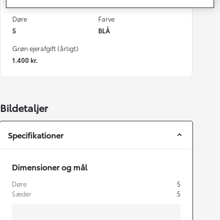
82 g/km
Automatisk gearkasse
Døre
Farve
5
BLÅ
Grøn ejerafgift (årligt)
1.400 kr.
Bildetaljer
Specifikationer
Dimensioner og mål
Døre
5
Sæder
5