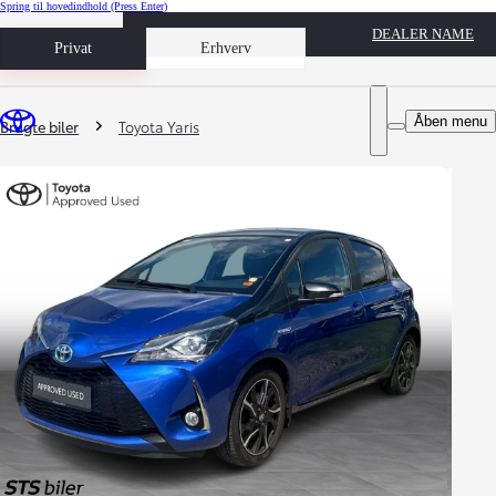
Spring til hovedindhold
(Press Enter)
DEALER NAME
Book prøvetur
Privat
Erhverv
Du er her
:
Åben menu
Brugte biler
Toyota Yaris