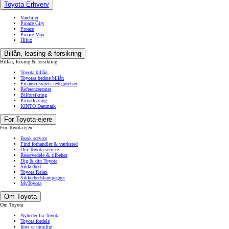
Toyota Erhverv
Varebiler
Proace City
Proace
Proace Max
Hilux
Billån, leasing & forsikring
Billån, leasing & forsikring
Toyota billån
Toyotas bedste billån
Finanstilsynets redegørelser
Referencerenter
Bilforsikring
Privatleasing
KINTO Danmark
For Toyota-ejere
For Toyota-ejere
Book service
Find forhandler & værksted
Om Toyota service
Reservedele & tilbehør
Dig & din Toyota
Sikkerhed
Toyota Relax
Sikkerhedskampagner
MyToyota
Om Toyota
Om Toyota
Nyheder fra Toyota
Toyota fordele
Intet er umuligt