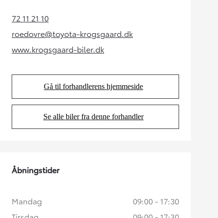
72 11 21 10
(Opens in new tab)
roedovre@toyota-krogsgaard.dk
(Opens in new tab)
www.krogsgaard-biler.dk
(Opens in new tab)
Gå til forhandlerens hjemmeside
(Opens in new tab)
Se alle biler fra denne forhandler
(Opens in new tab)
Åbningstider
Mandag
09:00 - 17:30
Tirsdag
09:00 - 17:30