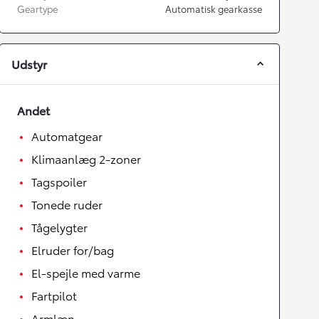
Geartype
Automatisk gearkasse
Udstyr
Andet
Automatgear
Klimaanlæg 2-zoner
Tagspoiler
Tonede ruder
Tågelygter
Elruder for/bag
El-spejle med varme
Fartpilot
Armlæn