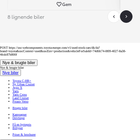
Gem
8 lignende biler
POST https://usc-webcomponents.toyota-europe.com/v1/used-stock-cars/dk/da?
brand=toyota&uscContext=used&uscEnv=production&vehicleForSaleId=74d6fc74-8f09-4027-8a38-
4fcdc87b800f
Nye & brugte biler
Nye & brugte biler
Nye biler
Toyota C-HR+
Ny Urban Cruiser
Aygo X
Yaris
Yaris Cross
Land Cruiser
Proace Verso
Brugte biler
Kampagner
Drivlinjer
Få en byttepris
Biltyper
Priser & brochurer