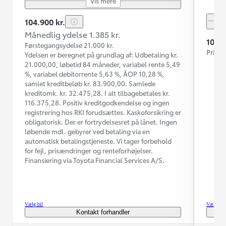
Vis mere
104.900 kr.
Månedlig ydelse 1.385 kr.
104.9
Førstegangsydelse 21.000 kr.
Prisen
Ydelsen er beregnet på grundlag af: Udbetaling kr.
21.000,00, løbetid 84 måneder, variabel rente 5,49
%, variabel debitorrente 5,63 %, ÅOP 10,28 %,
samlet kreditbeløb kr. 83.900,00. Samlede
kreditomk. kr. 32.475,28. I alt tilbagebetales kr.
116.375,28. Positiv kreditgodkendelse og ingen
registrering hos RKI forudsættes. Kaskoforsikring er
obligatorisk. Der er fortrydelsesret på lånet. Ingen
løbende mdl. gebyrer ved betaling via en
automatisk betalingstjeneste. Vi tager forbehold
for fejl, prisændringer og renteforhøjelser.
Finansiering via Toyota Financial Services A/S.
Vælg bil
Vælg bil
Kontakt forhandler