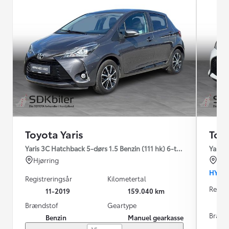
Toyota Yaris
Toyo
Yaris 3C Hatchback 5-dørs 1.5 Benzin (111 hk) 6-trins man. gear 
Yaris 
Hjørring
Nør
HYBR
Registreringsår
Kilometertal
Regist
11-2019
159.040 km
Brændstof
Geartype
Brænd
Benzin
Manuel gearkasse