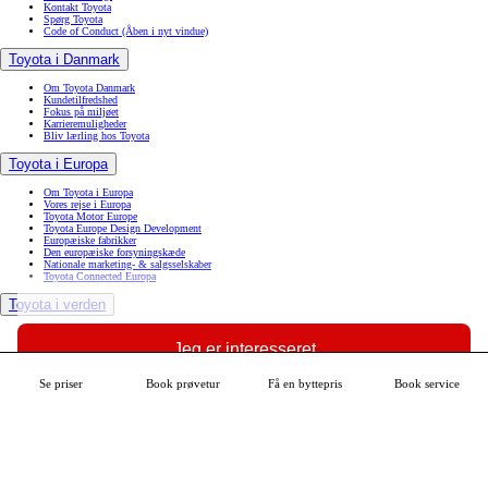
Kontakt Toyota
Spørg Toyota
Code of Conduct
(Åben i nyt vindue)
Toyota i Danmark
Om Toyota Danmark
Kundetilfredshed
Fokus på miljøet
Karrieremuligheder
Bliv lærling hos Toyota
Toyota i Europa
Om Toyota i Europa
Vores rejse i Europa
Toyota Motor Europe
Toyota Europe Design Development
Europæiske fabrikker
Den europæiske forsyningskæde
Nationale marketing- & salgsselskaber
Toyota Connected Europa
Toyota i verden
Toyota til glæde for alle
Toyota i verden
Jeg er interesseret
Toyotas vision & filosofi
Mangfoldighed, diversitet & inklusion
Toyota kvalitet
Se priser
Book prøvetur
Få en byttepris
Book service
Se mere om din bil
Innovation
Derfor bør du vælge Toyota
Find Toyota-forhandler
Book service
Book prøvetur
MyToyota
Tilgængelighedserklæring
Datadeling