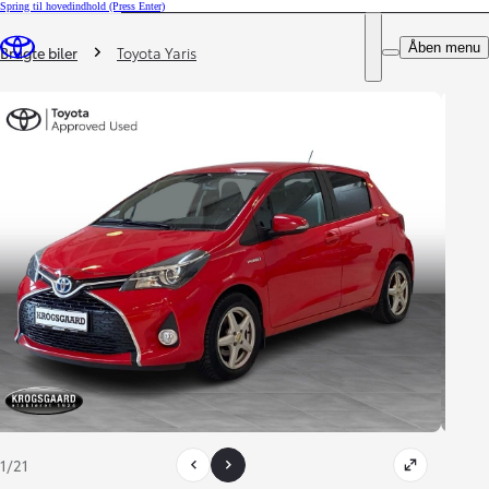
Spring til hovedindhold
(Press Enter)
DEALER NAME
Du er her
:
Åben menu
Book prøvetur
Brugte biler
Toyota Yaris
1/21