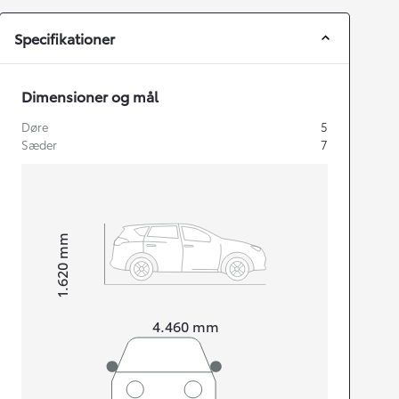
Specifikationer
Dimensioner og mål
Døre
5
Sæder
7
mm
1.620
Højt
Længde
4.460
mm