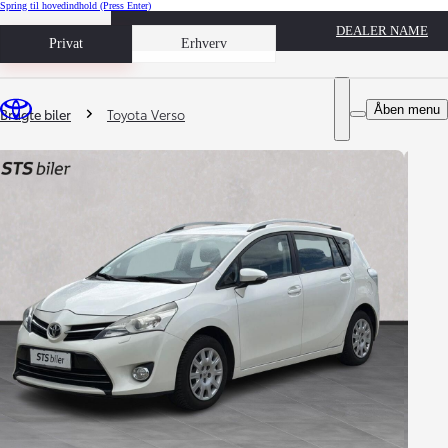
Spring til hovedindhold
(Press Enter)
DEALER NAME
Book prøvetur
Privat
Erhverv
Du er her
:
Åben menu
Brugte biler
Toyota Verso