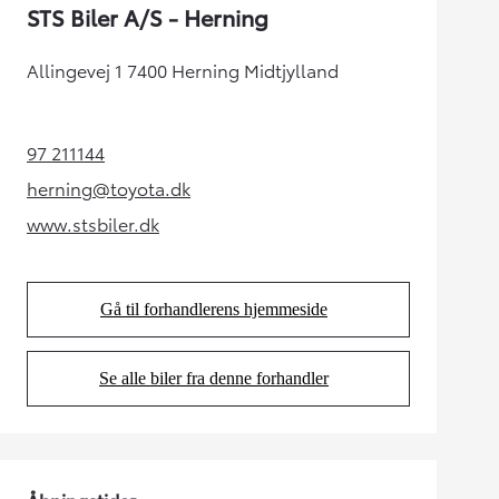
STS Biler A/S - Herning
Allingevej 1 7400 Herning Midtjylland
97 211144
(Opens in new tab)
herning@toyota.dk
(Opens in new tab)
www.stsbiler.dk
(Opens in new tab)
Gå til forhandlerens hjemmeside
(Opens in new tab)
Se alle biler fra denne forhandler
(Opens in new tab)