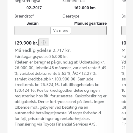
Registreringsår
Kilometertal
Regist
02-2017
162.000 km
Brændstof
Geartype
Brænd
Benzin
Manuel gearkasse
Vis mere
129.900 kr.
104.9
Månedlig ydelse 2.717 kr.
Måned
Førstegangsydelse 26.000 kr.
Første
Ydelsen er beregnet på grundlag af: Udbetaling kr.
Ydelse
26.000,00, løbetid 48 måneder, variabel rente 5,49
21.000
%, variabel debitorrente 5,63 %, ÅOP 12,27 %,
%, var
samlet kreditbeløb kr. 103.900,00. Samlede
samlet
kreditomk. kr. 26.524,16. I alt tilbagebetales kr.
kredit
130.424,16. Positiv kreditgodkendelse og ingen
107.76
registrering hos RKI forudsættes. Kaskoforsikring er
regist
obligatorisk. Der er fortrydelsesret på lånet. Ingen
obliga
løbende mdl. gebyrer ved betaling via en
løbend
automatisk betalingstjeneste. Vi tager forbehold
automa
for fejl, prisændringer og renteforhøjelser.
for fe
Finansiering via Toyota Financial Services A/S.
Finans