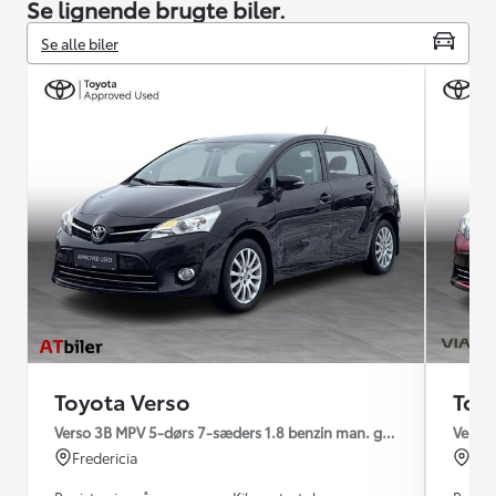
Se lignende brugte biler.
Se alle biler
Toyota Verso
Toy
Verso 3B MPV 5-dørs 7-sæders 1.8 benzin man. gear T2 Premium
Verso
Fredericia
Sil