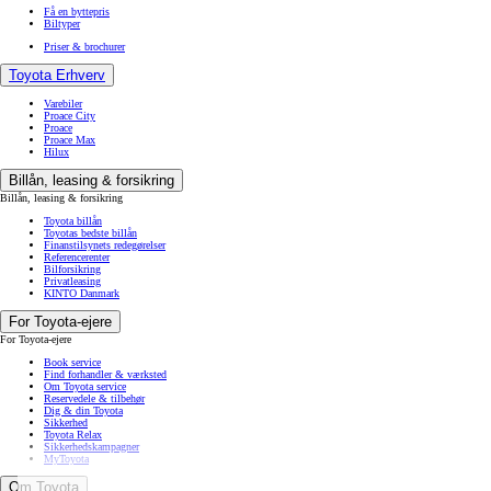
Få en byttepris
Biltyper
Priser & brochurer
Toyota Erhverv
Varebiler
Proace City
Proace
Proace Max
Hilux
Billån, leasing & forsikring
Billån, leasing & forsikring
Toyota billån
Toyotas bedste billån
Finanstilsynets redegørelser
Referencerenter
Bilforsikring
Privatleasing
KINTO Danmark
For Toyota-ejere
For Toyota-ejere
Book service
Find forhandler & værksted
Om Toyota service
Reservedele & tilbehør
Dig & din Toyota
Sikkerhed
Toyota Relax
Sikkerhedskampagner
MyToyota
Om Toyota