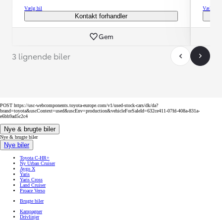
Vælg bil
Vælg bil
Kontakt forhandler
Gem
3 lignende biler
POST https://usc-webcomponents.toyota-europe.com/v1/used-stock-cars/dk/da?
brand=toyota&uscContext=used&uscEnv=production&vehicleForSaleId=632ce411-07fd-408a-831a-
e6bb9ad5c2c4
Nye & brugte biler
Nye & brugte biler
Nye biler
Toyota C-HR+
Ny Urban Cruiser
Aygo X
Yaris
Yaris Cross
Land Cruiser
Proace Verso
Brugte biler
Kampagner
Drivlinjer