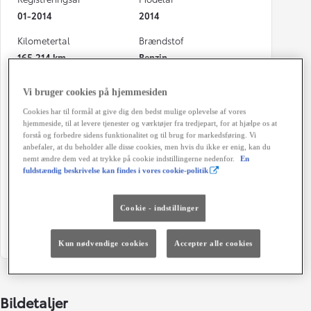
01-2014
2014
Kilometertal
Brændstof
165.214 km
Benzin
Karosseri
Hestekræfter
Vi bruger cookies på hjemmesiden
MPV 5-dørs 7-sæders
147 HK
Cookies har til formål at give dig den bedst mulige oplevelse af vores
Co2 (blandet kørsel)
Geartype
hjemmeside, til at levere tjenester og værktøjer fra tredjepart, for at hjælpe os at
forstå og forbedre sidens funktionalitet og til brug for markedsføring. Vi
158 g/km
Manuel gearkasse
anbefaler, at du beholder alle disse cookies, men hvis du ikke er enig, kan du
nemt ændre dem ved at trykke på cookie indstillingerne nedenfor.
En
Døre
Farve
fuldstændig beskrivelse kan findes i vores cookie-politik
5
Perlemorshvid metal
Energiklasse
Grøn ejerafgift (årligt)
Cookie - indstillinger
4.320 kr.
Kun nødvendige cookies
Accepter alle cookies
Bildetaljer