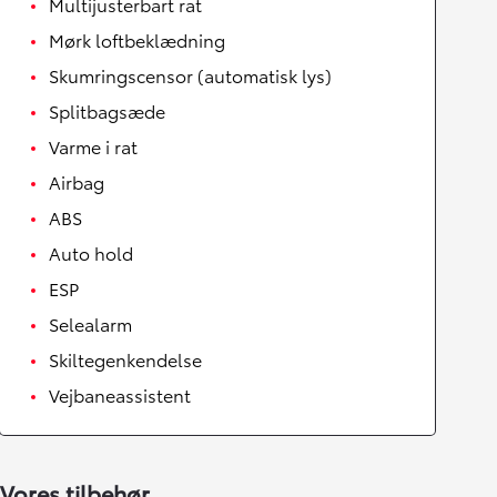
Multijusterbart rat
Mørk loftbeklædning
Skumringscensor (automatisk lys)
Splitbagsæde
Varme i rat
Airbag
ABS
Auto hold
ESP
Selealarm
Skiltegenkendelse
Vejbaneassistent
Vores tilbehør