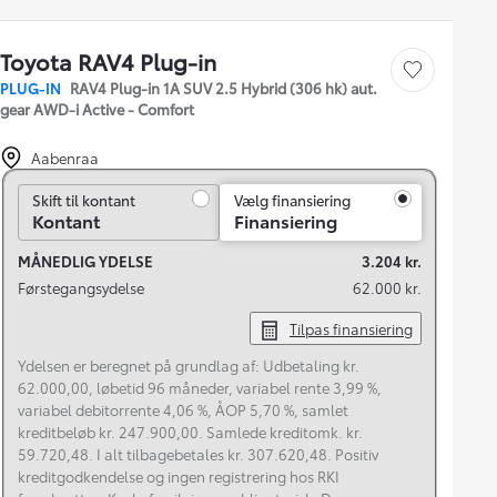
Toyota RAV4 Plug-in
Gem bil
PLUG-IN
RAV4 Plug-in 1A SUV 2.5 Hybrid (306 hk) aut.
gear AWD-i Active - Comfort
Aabenraa
Skift til kontant
Skift til kontant
Vælg finansiering
Kontant
Finansiering
MÅNEDLIG YDELSE
3.204 kr.
Førstegangsydelse
62.000 kr.
Tilpas finansiering
Ydelsen er beregnet på grundlag af: Udbetaling kr.
62.000,00, løbetid 96 måneder, variabel rente 3,99 %,
variabel debitorrente 4,06 %, ÅOP 5,70 %, samlet
kreditbeløb kr. 247.900,00. Samlede kreditomk. kr.
59.720,48. I alt tilbagebetales kr. 307.620,48. Positiv
kreditgodkendelse og ingen registrering hos RKI