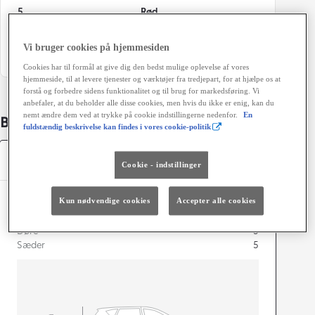
5
Rød
Grøn ejerafgift (årligt)
Vi bruger cookies på hjemmesiden
920 kr.
Cookies har til formål at give dig den bedst mulige oplevelse af vores
hjemmeside, til at levere tjenester og værktøjer fra tredjepart, for at hjælpe os at
forstå og forbedre sidens funktionalitet og til brug for markedsføring. Vi
anbefaler, at du beholder alle disse cookies, men hvis du ikke er enig, kan du
nemt ændre dem ved at trykke på cookie indstillingerne nedenfor.
En
Bildetaljer
fuldstændig beskrivelse kan findes i vores cookie-politik
Specifikationer
Cookie - indstillinger
Kun nødvendige cookies
Accepter alle cookies
Dimensioner og mål
Døre
5
Sæder
5