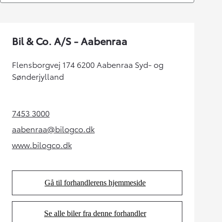
Bil & Co. A/S - Aabenraa
Flensborgvej 174 6200 Aabenraa Syd- og
Sønderjylland
7453 3000
(Opens in new tab)
aabenraa@bilogco.dk
(Opens in new tab)
www.bilogco.dk
(Opens in new tab)
Gå til forhandlerens hjemmeside
(Opens in new tab)
Se alle biler fra denne forhandler
(Opens in new tab)