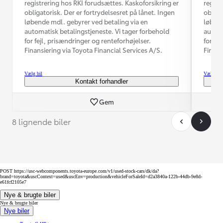
registrering hos RKI forudsættes. Kaskoforsikring er
regist
obligatorisk. Der er fortrydelsesret på lånet. Ingen
obliga
løbende mdl. gebyrer ved betaling via en
løbend
automatisk betalingstjeneste. Vi tager forbehold
automa
for fejl, prisændringer og renteforhøjelser.
for fe
Finansiering via Toyota Financial Services A/S.
Finans
Vælg bil
Vælg bil
Kontakt forhandler
Gem
8 lignende biler
POST https://usc-webcomponents.toyota-europe.com/v1/used-stock-cars/dk/da?
brand=toyota&uscContext=used&uscEnv=production&vehicleForSaleId=d2a3840a-122b-44db-9e8d-
e61fcf2105e7
Nye & brugte biler
Nye & brugte biler
Nye biler