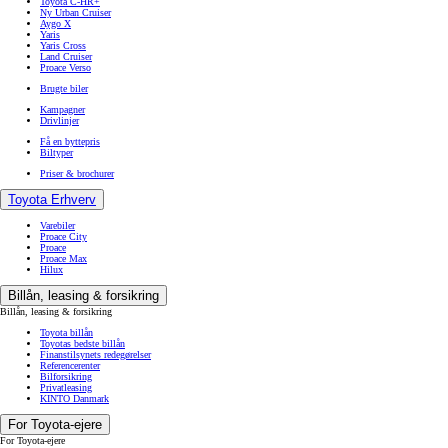
Toyota C-HR+
Ny Urban Cruiser
Aygo X
Yaris
Yaris Cross
Land Cruiser
Proace Verso
Brugte biler
Kampagner
Drivlinjer
Få en byttepris
Biltyper
Priser & brochurer
Toyota Erhverv
Varebiler
Proace City
Proace
Proace Max
Hilux
Billån, leasing & forsikring
Billån, leasing & forsikring
Toyota billån
Toyotas bedste billån
Finanstilsynets redegørelser
Referencerenter
Bilforsikring
Privatleasing
KINTO Danmark
For Toyota-ejere
For Toyota-ejere