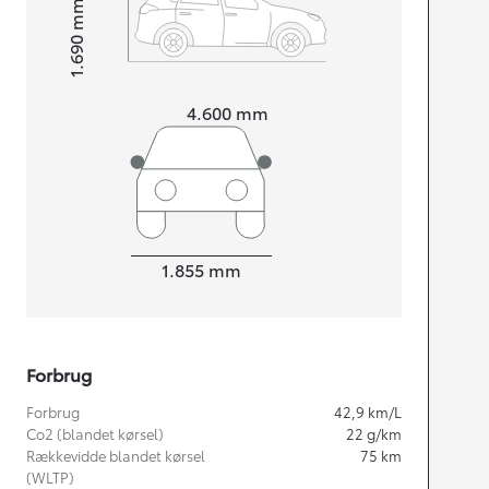
mm
1.690
Højt
Længde
4.600
mm
Bredde
1.855
mm
Forbrug
Forbrug
42,9
km/L
Co2 (blandet kørsel)
22
g/km
Rækkevidde blandet kørsel
75
km
(WLTP)