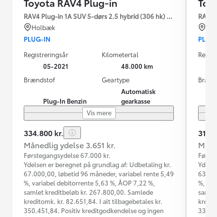
Toyota RAV4 Plug-in
Toy
RAV4 Plug-in 1A SUV 5-dørs 2.5 hybrid (306 hk) aut. gear AWD-i
RAV4 P
Holbæk
Hil
PLUG-IN
PLUG
Registreringsår
Kilometertal
Regist
05-2021
48.000 km
Brændstof
Geartype
Brænd
Automatisk
Plug-In Benzin
gearkasse
Vis mere
334.800 kr.
314.9
Månedlig ydelse 3.651 kr.
Måned
Førstegangsydelse 67.000 kr.
Første
Ydelsen er beregnet på grundlag af: Udbetaling kr.
Ydelse
67.000,00, løbetid 96 måneder, variabel rente 5,49
63.000
%, variabel debitorrente 5,63 %, ÅOP 7,22 %,
%, var
samlet kreditbeløb kr. 267.800,00. Samlede
samlet
kreditomk. kr. 82.651,84. I alt tilbagebetales kr.
kredit
350.451,84. Positiv kreditgodkendelse og ingen
330.52