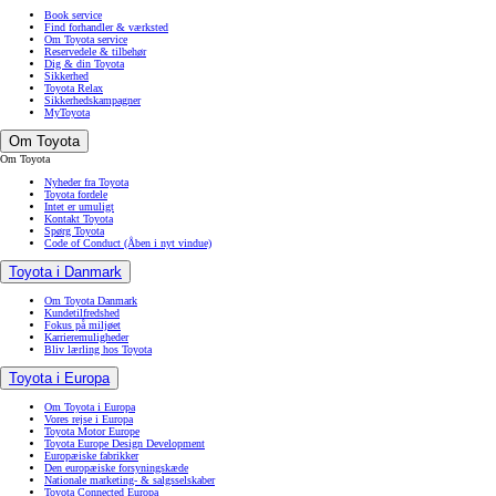
Book service
Find forhandler & værksted
Om Toyota service
Reservedele & tilbehør
Dig & din Toyota
Sikkerhed
Toyota Relax
Sikkerhedskampagner
MyToyota
Om Toyota
Om Toyota
Nyheder fra Toyota
Toyota fordele
Intet er umuligt
Kontakt Toyota
Spørg Toyota
Code of Conduct
(Åben i nyt vindue)
Toyota i Danmark
Om Toyota Danmark
Kundetilfredshed
Fokus på miljøet
Karrieremuligheder
Bliv lærling hos Toyota
Toyota i Europa
Om Toyota i Europa
Vores rejse i Europa
Toyota Motor Europe
Toyota Europe Design Development
Europæiske fabrikker
Den europæiske forsyningskæde
Nationale marketing- & salgsselskaber
Toyota Connected Europa