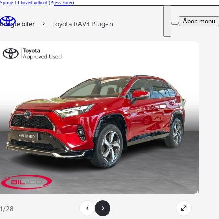
Spring til hovedindhold
(Press Enter)
DEALER NAME
Du er her
:
Åben menu
Book prøvetur
Brugte biler
Toyota RAV4 Plug-in
1/28