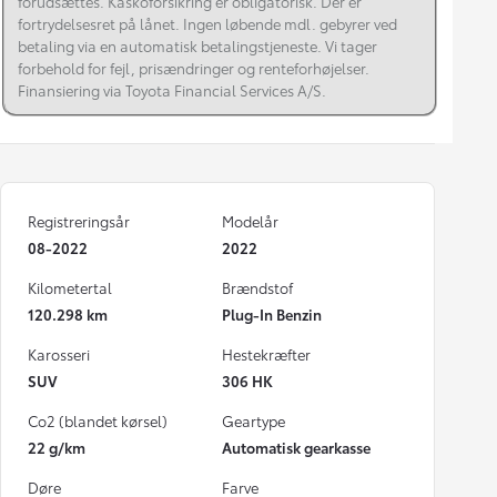
forudsættes. Kaskoforsikring er obligatorisk. Der er
fortrydelsesret på lånet. Ingen løbende mdl. gebyrer ved
betaling via en automatisk betalingstjeneste. Vi tager
forbehold for fejl, prisændringer og renteforhøjelser.
Finansiering via Toyota Financial Services A/S.
Registreringsår
Modelår
08-2022
2022
Kilometertal
Brændstof
120.298 km
Plug-In Benzin
Karosseri
Hestekræfter
SUV
306 HK
Co2 (blandet kørsel)
Geartype
22 g/km
Automatisk gearkasse
Døre
Farve