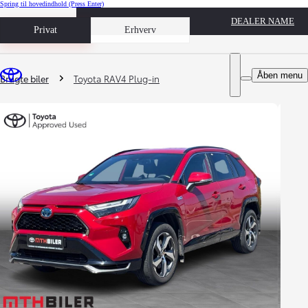
Spring til hovedindhold
(Press Enter)
DEALER NAME
Book prøvetur
Privat
Erhverv
Du er her
:
Åben menu
Brugte biler
Toyota RAV4 Plug-in