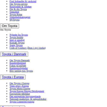
Find forhandler & værksted
Om Toyota service
Reservedele & tilbehør
Dig & din Toyota
Sikkerhed
Toyota Relax
Sikkerhedskampagner
MyToyota
Om Toyota
Om Toyota
Nyheder fra Toyota
Toyota fordele
Intet er umuligt
Kontakt Toyota
Spørg Toyota
Code of Conduct
(Åben i nyt vindue)
Toyota i Danmark
Om Toyota Danmark
Kundetilfredshed
Fokus på miljøet
Karrieremuligheder
Bliv lærling hos Toyota
Toyota i Europa
Om Toyota i Europa
Vores rejse i Europa
Toyota Motor Europe
Toyota Europe Design Development
Europæiske fabrikker
Den europæiske forsyningskæde
Nationale marketing- & salgsselskaber
Toyota Connected Europa