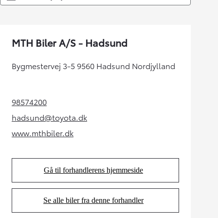
MTH Biler A/S - Hadsund
Bygmestervej 3-5 9560 Hadsund Nordjylland
98574200
(Opens in new tab)
hadsund@toyota.dk
(Opens in new tab)
www.mthbiler.dk
(Opens in new tab)
Gå til forhandlerens hjemmeside
(Opens in new tab)
Se alle biler fra denne forhandler
(Opens in new tab)