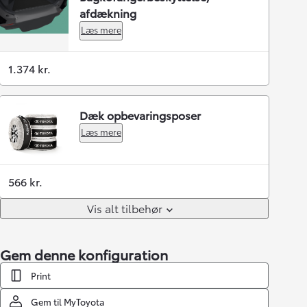
afdækning
Læs mere
1.374 kr.
Dæk opbevaringsposer
Læs mere
566 kr.
Vis alt tilbehør
Gem denne konfiguration
Print
Gem til MyToyota