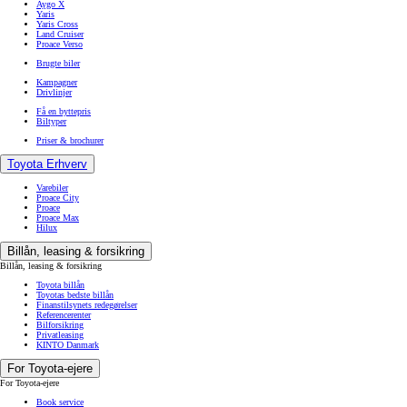
Aygo X
Yaris
Yaris Cross
Land Cruiser
Proace Verso
Brugte biler
Kampagner
Drivlinjer
Få en byttepris
Biltyper
Priser & brochurer
Toyota Erhverv
Varebiler
Proace City
Proace
Proace Max
Hilux
Billån, leasing & forsikring
Billån, leasing & forsikring
Toyota billån
Toyotas bedste billån
Finanstilsynets redegørelser
Referencerenter
Bilforsikring
Privatleasing
KINTO Danmark
For Toyota-ejere
For Toyota-ejere
Book service