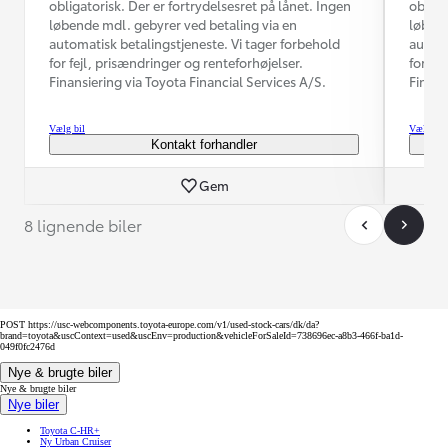
obligatorisk. Der er fortrydelsesret på lånet. Ingen
obliga
løbende mdl. gebyrer ved betaling via en
løbend
automatisk betalingstjeneste. Vi tager forbehold
automa
for fejl, prisændringer og renteforhøjelser.
for fe
Finansiering via Toyota Financial Services A/S.
Finans
Vælg bil
Vælg bil
Kontakt forhandler
Gem
8 lignende biler
POST https://usc-webcomponents.toyota-europe.com/v1/used-stock-cars/dk/da?
brand=toyota&uscContext=used&uscEnv=production&vehicleForSaleId=738696ec-a8b3-466f-ba1d-
049f0fc2476d
Nye & brugte biler
Nye & brugte biler
Nye biler
Toyota C-HR+
Ny Urban Cruiser