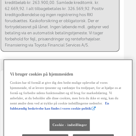
kreditbeløb kr. 263.900,00. Samlede kreditomk. kr.
62.669,92. I alt tilbagebetales kr. 326.569,92. Positiv
kreditgodkendelse og ingen registrering hos RKI
forudsættes. Kaskoforsikring er obligatorisk. Der er
fortrydelsesret på lånet. Ingen løbende mdl. gebyrer ved
betaling via en automatisk betalingstjeneste. Vi tager
forbehold for fejl, prisændringer og renteforhøjelser.
Finansiering via Toyota Financial Services A/S.
Vi bruger cookies på hjemmesiden
Registreringsår
Modelår
Cookies har til formål at give dig den bedst mulige oplevelse af vores
11-2022
2022
hjemmeside, til at levere tjenester og værktøjer fra tredjepart, for at hjælpe os at
forstå og forbedre sidens funktionalitet og til brug for markedsføring. Vi
Kilometertal
Brændstof
anbefaler, at du beholder alle disse cookies, men hvis du ikke er enig, kan du
nemt ændre dem ved at trykke på cookie indstillingerne nedenfor.
En
96.000 km
Plug-In Benzin
fuldstændig beskrivelse kan findes i vores cookie-politik
Karosseri
Hestekræfter
SUV
306 HK
Cookie - indstillinger
Co2 (blandet kørsel)
Geartype