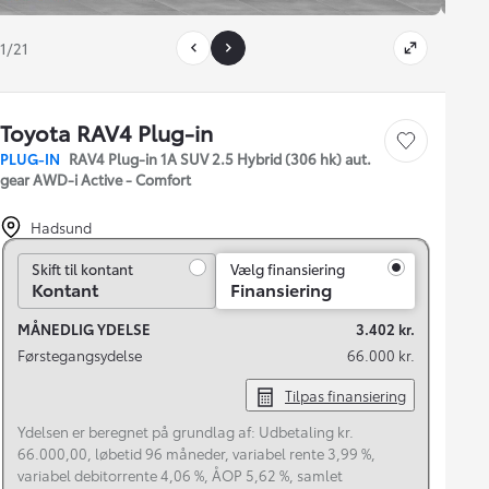
1/21
Toyota RAV4 Plug-in
Gem bil
PLUG-IN
RAV4 Plug-in 1A SUV 2.5 Hybrid (306 hk) aut.
gear AWD-i Active - Comfort
Hadsund
Skift til kontant
Skift til kontant
Vælg finansiering
Kontant
Finansiering
MÅNEDLIG YDELSE
3.402 kr.
Førstegangsydelse
66.000 kr.
Tilpas finansiering
Ydelsen er beregnet på grundlag af: Udbetaling kr.
66.000,00, løbetid 96 måneder, variabel rente 3,99 %,
variabel debitorrente 4,06 %, ÅOP 5,62 %, samlet