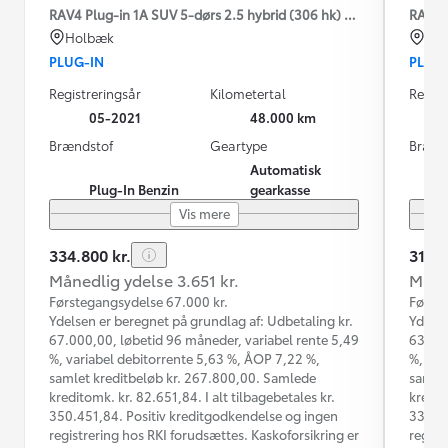
RAV4 Plug-in 1A SUV 5-dørs 2.5 hybrid (306 hk) aut. gear AWD-i
RAV4 P
Holbæk
Hil
PLUG-IN
PLUG
Registreringsår
Kilometertal
Regist
05-2021
48.000 km
Brændstof
Geartype
Brænd
Automatisk
Plug-In Benzin
gearkasse
Vis mere
334.800 kr.
314.9
Månedlig ydelse 3.651 kr.
Måned
Førstegangsydelse 67.000 kr.
Første
Ydelsen er beregnet på grundlag af: Udbetaling kr.
Ydelse
67.000,00, løbetid 96 måneder, variabel rente 5,49
63.000
%, variabel debitorrente 5,63 %, ÅOP 7,22 %,
%, var
samlet kreditbeløb kr. 267.800,00. Samlede
samlet
kreditomk. kr. 82.651,84. I alt tilbagebetales kr.
kredit
350.451,84. Positiv kreditgodkendelse og ingen
330.52
registrering hos RKI forudsættes. Kaskoforsikring er
regist