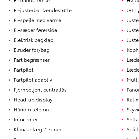
El-justerbar lændestøtte
JBL 
El-spejle med varme
Juste
El-sæder førerside
Just
Elektrisk bagklap
Juste
Elruder for/bag
Koph
Fart begrænser
Læde
Fartpilot
Læde
Fartpilot adaptiv
Multi
Fjernbetjent centrallås
Pano
Head-up display
Rat 
Håndfri telefon
Skyv
Infocenter
Solt
Klimaanlæg 2-zoner
Spli
Kørecomputer
Sæde