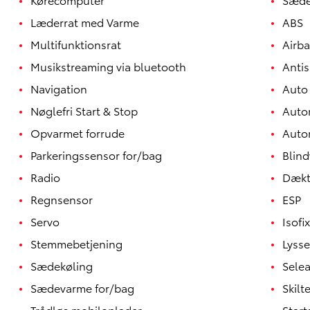
Læderrat med Varme
ABS
Multifunktionsrat
Airb
Musikstreaming via bluetooth
Antis
Navigation
Auto
Nøglefri Start & Stop
Auto
Opvarmet forrude
Auto
Parkeringssensor for/bag
Blind
Radio
Dækt
Regnsensor
ESP
Servo
Isofix
Stemmebetjening
Lyss
Sædekøling
Sele
Sædevarme for/bag
Skil
Trådløs mobiloplader
Star