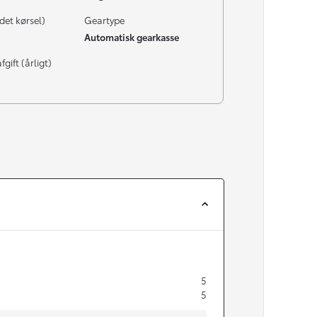
det kørsel)
Geartype
Automatisk gearkasse
gift (årligt)
5
5