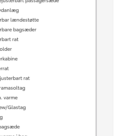
Lydanlæg
rbar lændestøtte
erbare bagsæder
rbart rat
older
rkabine
rrat
justerbart rat
ramasoltag
m. varme
iew/Glastag
ag
tbagsæde
varme i bag