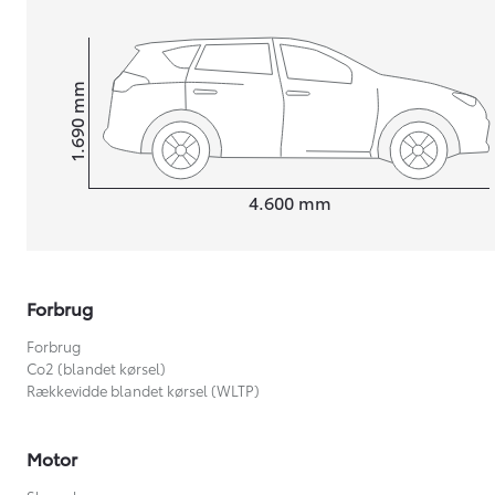
mm
1.690
Højt
Længde
4.600
mm
Forbrug
Forbrug
Co2 (blandet kørsel)
Rækkevidde blandet kørsel (WLTP)
Motor