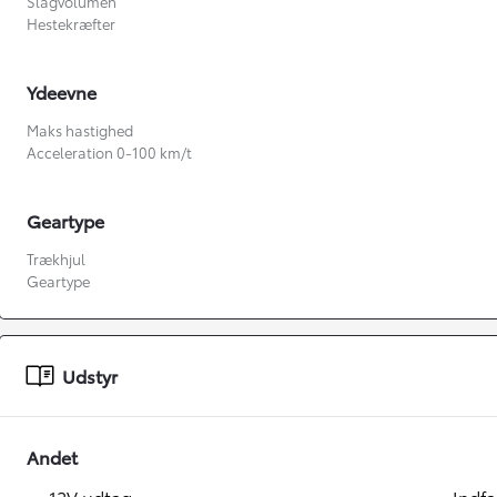
Slagvolumen
Hestekræfter
Ydeevne
Maks hastighed
Acceleration 0-100 km/t
Geartype
Trækhjul
Fra kr. 349.990
Geartype
Udstyr
Andet
12V udtag
Indf