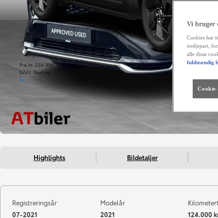
Vi bruger
Cookies har ti
tredjepart, fo
alle disse co
fuldstændig b
Fra kr. 234.990
bZ4X Touring
EL
Cookie -
Highlights
Bildetaljer
Registreringsår
Modelår
Kilometer
07-2021
2021
124.000 