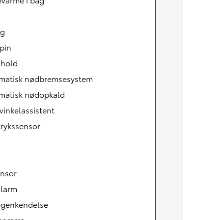
ag
pin
 hold
matisk nødbremsesystem
matisk nødopkald
vinkelassistent
rykssensor
ensor
alarm
tegenkendelse
tspærre