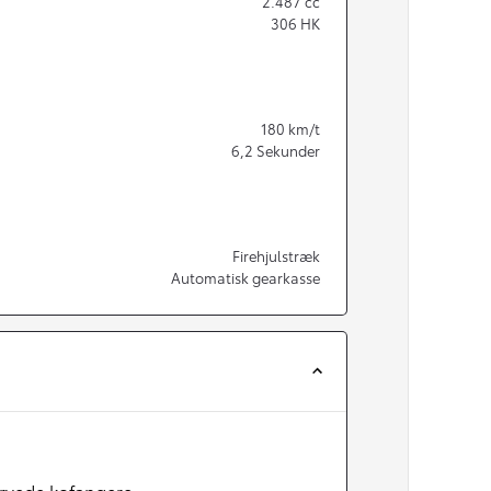
2.487
cc
306
HK
180
km/t
6,2
Sekunder
Firehjulstræk
Automatisk gearkasse
arvede kofangere