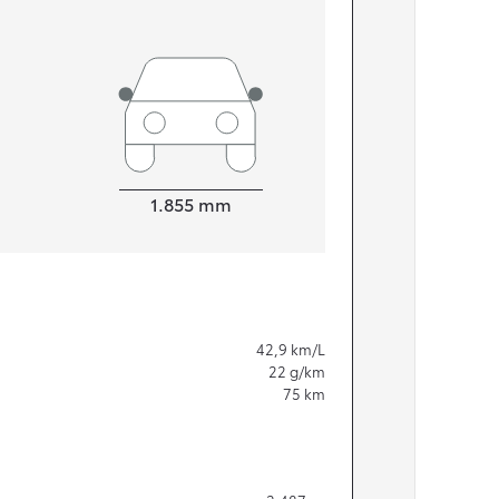
Bredde
1.855
mm
42,9
km/L
22
g/km
75
km