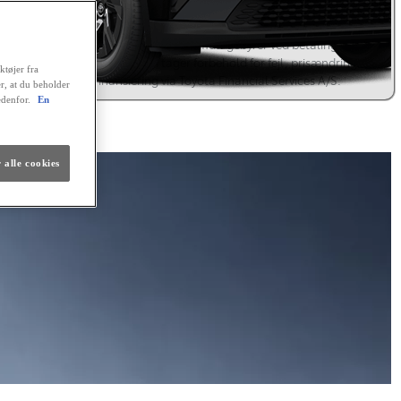
 tilbagebetales kr. 345.500,16. Positiv kreditgodkendelse og ingen
istrering hos RKI forudsættes. Kaskoforsikring er obligatorisk. Der er
sesret på lånet. Ingen løbende mdl. gebyrer ved betaling via en
omatisk betalingstjeneste. Vi tager forbehold for fejl, prisændringer
ktøjer fra
renteforhøjelser. Finansiering via Toyota Financial Services A/S.
er, at du beholder
edenfor.
En
lig finansiering
 alle cookies