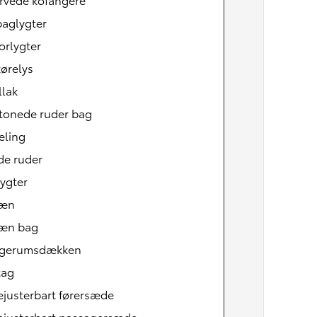
baglygter
orlygter
ørelys
llak
tonede ruder bag
æling
de ruder
ygter
læn
Den nye Yaris Cross
æn bag
Kommer snart
gerumsdækken
tag
ejusterbart førersæde
ejusterbart passagersæde