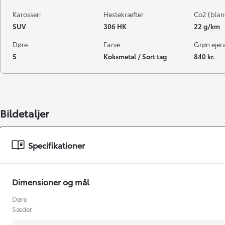
Karosseri
Hestekræfter
Co2 (blan
SUV
306 HK
22 g/km
Døre
Farve
Grøn ejeraf
5
Koksmetal / Sort tag
840 kr.
Bildetaljer
Specifikationer
Dimensioner og mål
Døre
Sæder