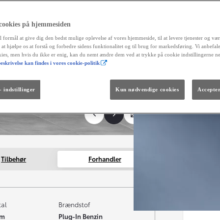
alt
reg
fortrydel
 cookies på hjemmesiden
aut
l formål at give dig den bedst mulige oplevelse af vores hjemmeside, til at levere tjenester og vær
og 
r at hjælpe os at forstå og forbedre sidens funktionalitet og til brug for markedsføring. Vi anbefal
okies, men hvis du ikke er enig, kan du nemt ændre dem ved at trykke på cookie indstillingerne n
Måned
eskrivelse kan findes i vores cookie-politik
Fra kr. 299.990
Den nye GR GT
The soul lives on.
 indstillinger
Kun nødvendige cookies
Accepter
Tilbehør
Forhandler
tal
Brændstof
km
Plug-In Benzin