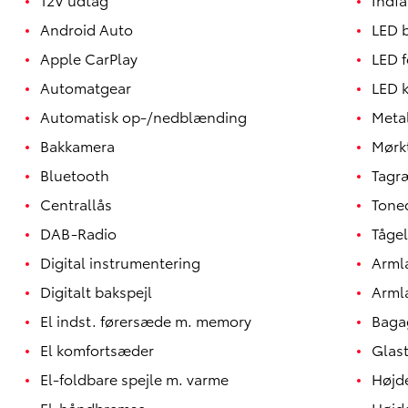
Android Auto
LED 
Apple CarPlay
LED f
Automatgear
LED k
Automatisk op-/nedblænding
Meta
Bakkamera
Mørk
Bluetooth
Tagr
Centrallås
Tone
DAB-Radio
Tågel
Digital instrumentering
Arm
Yaris
Digitalt bakspejl
Arml
HYBRID
El indst. førersæde m. memory
Baga
El komfortsæder
Glas
El-foldbare spejle m. varme
Højd
El-håndbremse
Højd