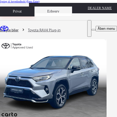
Spring til hovedindhold
(Press Enter)
DEALER NAME
Book prøvetur
Privat
Erhverv
Du er her
:
Åben menu
Brugte biler
Toyota RAV4 Plug-in