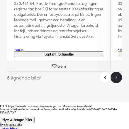
350.451,84. Positiv kreditgodkendelse og ingen
330.52
registrering hos RKI forudsættes. Kaskoforsikring er
regist
obligatorisk. Der er fortrydelsesret på lånet. Ingen
obliga
løbende mdl. gebyrer ved betaling via en
løbend
automatisk betalingstjeneste. Vi tager forbehold
automa
for fejl, prisændringer og renteforhøjelser.
for fe
Finansiering via Toyota Financial Services A/S.
Finans
Vælg bil
Vælg bil
Kontakt forhandler
Gem
8 lignende biler
POST https://usc-webcomponents.toyota-europe.com/v1/used-stock-cars/dk/da?
brand=toyota&uscContext=used&uscEnv=production&vehicleForSaleId=1ede8934-0328-47bb-894e-
927fea7d70c7
Nye & brugte biler
Nye & brugte biler