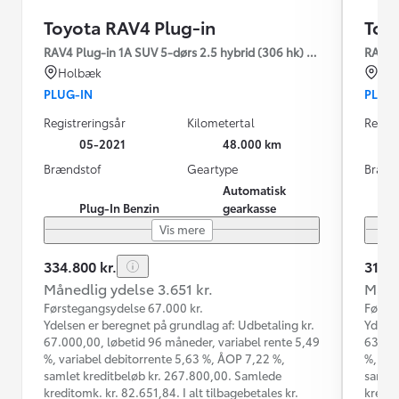
Toyota RAV4 Plug-in
Toy
RAV4 Plug-in 1A SUV 5-dørs 2.5 hybrid (306 hk) aut. gear AWD-i
RAV4 P
Holbæk
Hil
PLUG-IN
PLUG
Registreringsår
Kilometertal
Regist
05-2021
48.000 km
Brændstof
Geartype
Brænd
Automatisk
Plug-In Benzin
gearkasse
Vis mere
334.800 kr.
314.9
Månedlig ydelse 3.651 kr.
Måned
Førstegangsydelse 67.000 kr.
Første
Ydelsen er beregnet på grundlag af: Udbetaling kr.
Ydelse
67.000,00, løbetid 96 måneder, variabel rente 5,49
63.000
%, variabel debitorrente 5,63 %, ÅOP 7,22 %,
%, var
samlet kreditbeløb kr. 267.800,00. Samlede
samlet
kreditomk. kr. 82.651,84. I alt tilbagebetales kr.
kredit