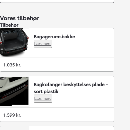
Vores tilbehør
Tilbehør
Bagagerumsbakke
Læs mere
1.035 kr.
Bagkofanger beskyttelses plade -
sort plastik
Læs mere
1.599 kr.