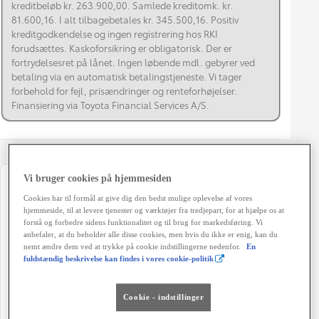
kreditbeløb kr. 263.900,00. Samlede kreditomk. kr.
81.600,16. I alt tilbagebetales kr. 345.500,16. Positiv
kreditgodkendelse og ingen registrering hos RKI
forudsættes. Kaskoforsikring er obligatorisk. Der er
fortrydelsesret på lånet. Ingen løbende mdl. gebyrer ved
betaling via en automatisk betalingstjeneste. Vi tager
forbehold for fejl, prisændringer og renteforhøjelser.
Finansiering via Toyota Financial Services A/S.
Vi bruger cookies på hjemmesiden
Registreringsår
Modelår
Cookies har til formål at give dig den bedst mulige oplevelse af vores
03-2021
2020
hjemmeside, til at levere tjenester og værktøjer fra tredjepart, for at hjælpe os at
forstå og forbedre sidens funktionalitet og til brug for markedsføring. Vi
Kilometertal
Brændstof
anbefaler, at du beholder alle disse cookies, men hvis du ikke er enig, kan du
63.151 km
Plug-In Benzin
nemt ændre dem ved at trykke på cookie indstillingerne nedenfor.
En
fuldstændig beskrivelse kan findes i vores cookie-politik
Karosseri
Hestekræfter
SUV
306 HK
Cookie - indstillinger
Co2 (blandet kørsel)
Geartype