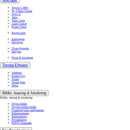
Nye biler
Toyota C-HR+
Ny Urban Cruiser
Aygo X
Yaris
Yaris Cross
Land Cruiser
Proace Verso
Brugte biler
Kampagner
Drivlinjer
Få en byttepris
Biltyper
Priser & brochurer
Toyota Erhverv
Varebiler
Proace City
Proace
Proace Max
Hilux
Billån, leasing & forsikring
Billån, leasing & forsikring
Toyota billån
Toyotas bedste billån
Finanstilsynets redegørelser
Referencerenter
Bilforsikring
Privatleasing
KINTO Danmark