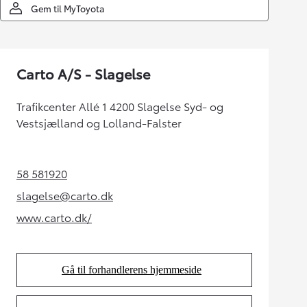
Gem til MyToyota
Carto A/S - Slagelse
Trafikcenter Allé 1 4200 Slagelse Syd- og
Vestsjælland og Lolland-Falster
58 581920
(Opens in new tab)
slagelse@carto.dk
(Opens in new tab)
www.carto.dk/
(Opens in new tab)
Gå til forhandlerens hjemmeside
(Opens in new tab)