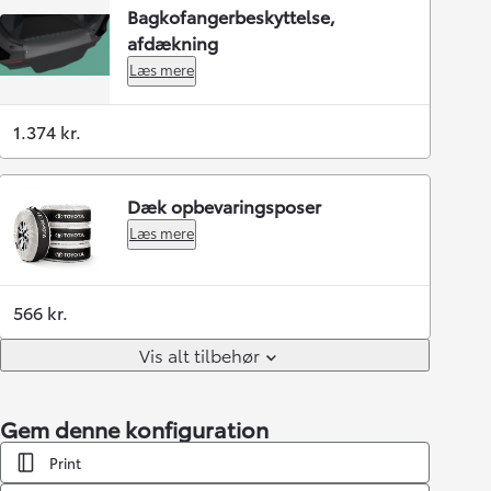
Bagkofangerbeskyttelse,
afdækning
Læs mere
1.374 kr.
Dæk opbevaringsposer
Læs mere
566 kr.
Vis alt tilbehør
Gem denne konfiguration
Print