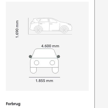
mm
1.690
Højt
Længde
4.600
mm
Bredde
1.855
mm
Forbrug