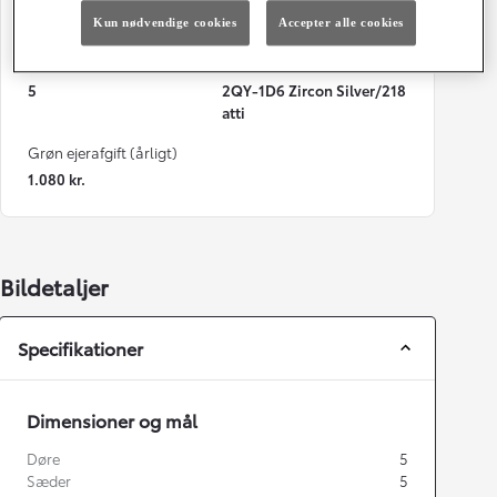
22 g/km
Automatisk gearkasse
Kun nødvendige cookies
Accepter alle cookies
Døre
Farve
5
2QY-1D6 Zircon Silver/218
atti
Grøn ejerafgift (årligt)
1.080 kr.
Bildetaljer
Specifikationer
Dimensioner og mål
Døre
5
Sæder
5