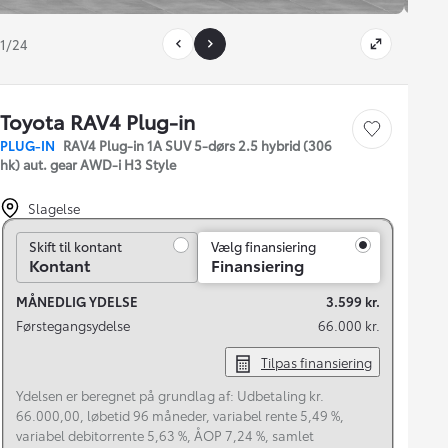
1/24
Toyota RAV4 Plug-in
Gem bil
PLUG-IN
RAV4 Plug-in 1A SUV 5-dørs 2.5 hybrid (306
hk) aut. gear AWD-i H3 Style
Slagelse
Skift til kontant
Skift til kontant
Vælg finansiering
Kontant
Finansiering
MÅNEDLIG YDELSE
3.599 kr.
Førstegangsydelse
66.000 kr.
Tilpas finansiering
Ydelsen er beregnet på grundlag af: Udbetaling kr.
66.000,00, løbetid 96 måneder, variabel rente 5,49 %,
variabel debitorrente 5,63 %, ÅOP 7,24 %, samlet