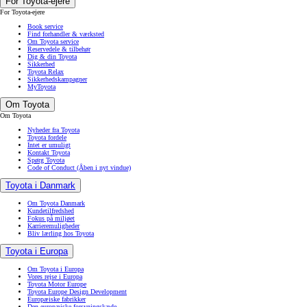
For Toyota-ejere
For Toyota-ejere
Book service
Find forhandler & værksted
Om Toyota service
Reservedele & tilbehør
Dig & din Toyota
Sikkerhed
Toyota Relax
Sikkerhedskampagner
MyToyota
Om Toyota
Om Toyota
Nyheder fra Toyota
Toyota fordele
Intet er umuligt
Kontakt Toyota
Spørg Toyota
Code of Conduct
(Åben i nyt vindue)
Toyota i Danmark
Om Toyota Danmark
Kundetilfredshed
Fokus på miljøet
Karrieremuligheder
Bliv lærling hos Toyota
Toyota i Europa
Om Toyota i Europa
Vores rejse i Europa
Toyota Motor Europe
Toyota Europe Design Development
Europæiske fabrikker
Den europæiske forsyningskæde