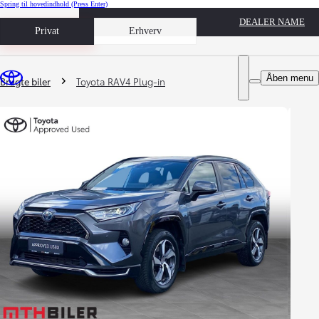
Spring til hovedindhold
(Press Enter)
DEALER NAME
Book prøvetur
Privat
Erhverv
Du er her
:
Åben menu
Brugte biler
Toyota RAV4 Plug-in