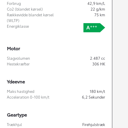
Forbrug
42,9
km/L
Co2 (blandet kørsel)
22
g/km
Rækkevidde blandet kørsel
75
km
(WLTP)
Energiklasse
Motor
Slagvolumen
2.487
cc
Hestekræfter
306
HK
Ydeevne
Maks hastighed
180
km/t
Acceleration 0-100 km/t
6,2
Sekunder
Geartype
Trækhjul
Firehjulstræk