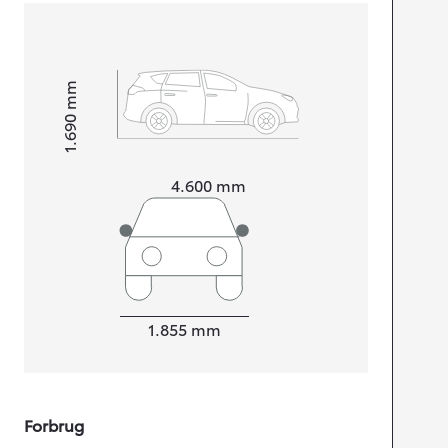
mm
1.690
Højt
Længde
4.600
mm
Bredde
1.855
mm
Forbrug