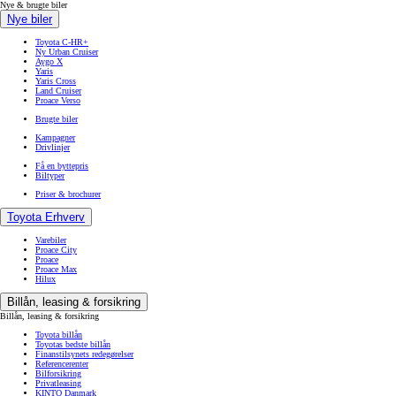
Nye & brugte biler
Nye biler
Toyota C-HR+
Ny Urban Cruiser
Aygo X
Yaris
Yaris Cross
Land Cruiser
Proace Verso
Brugte biler
Kampagner
Drivlinjer
Få en byttepris
Biltyper
Priser & brochurer
Toyota Erhverv
Varebiler
Proace City
Proace
Proace Max
Hilux
Billån, leasing & forsikring
Billån, leasing & forsikring
Toyota billån
Toyotas bedste billån
Finanstilsynets redegørelser
Referencerenter
Bilforsikring
Privatleasing
KINTO Danmark