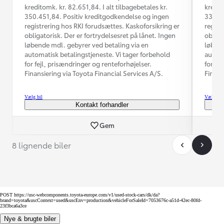
kreditomk. kr. 82.651,84. I alt tilbagebetales kr.
kredit
350.451,84. Positiv kreditgodkendelse og ingen
330.52
registrering hos RKI forudsættes. Kaskoforsikring er
regist
obligatorisk. Der er fortrydelsesret på lånet. Ingen
obliga
løbende mdl. gebyrer ved betaling via en
løbend
automatisk betalingstjeneste. Vi tager forbehold
automa
for fejl, prisændringer og renteforhøjelser.
for fe
Finansiering via Toyota Financial Services A/S.
Finans
Vælg bil
Vælg bil
Kontakt forhandler
Gem
8 lignende biler
POST https://usc-webcomponents.toyota-europe.com/v1/used-stock-cars/dk/da?
brand=toyota&uscContext=used&uscEnv=production&vehicleForSaleId=7053676c-a51d-42ec-80fd-
23f3bca6a3ce
Nye & brugte biler