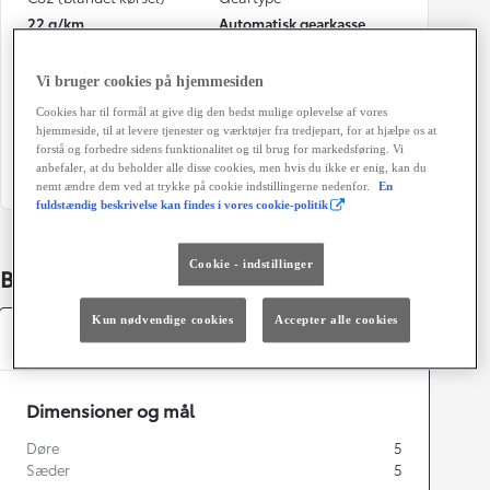
22 g/km
Automatisk gearkasse
Døre
Farve
Vi bruger cookies på hjemmesiden
5
Koksgrå metal
Cookies har til formål at give dig den bedst mulige oplevelse af vores
Energiklasse
Grøn ejerafgift (årligt)
hjemmeside, til at levere tjenester og værktøjer fra tredjepart, for at hjælpe os at
forstå og forbedre sidens funktionalitet og til brug for markedsføring. Vi
1.080 kr.
anbefaler, at du beholder alle disse cookies, men hvis du ikke er enig, kan du
nemt ændre dem ved at trykke på cookie indstillingerne nedenfor.
En
fuldstændig beskrivelse kan findes i vores cookie-politik
Cookie - indstillinger
Bildetaljer
Kun nødvendige cookies
Accepter alle cookies
Specifikationer
Dimensioner og mål
Døre
5
Sæder
5