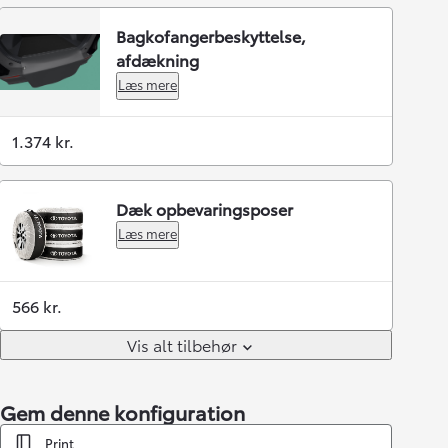
Bagkofangerbeskyttelse,
afdækning
Læs mere
1.374 kr.
Dæk opbevaringsposer
Læs mere
566 kr.
Vis alt tilbehør
Gem denne konfiguration
Print