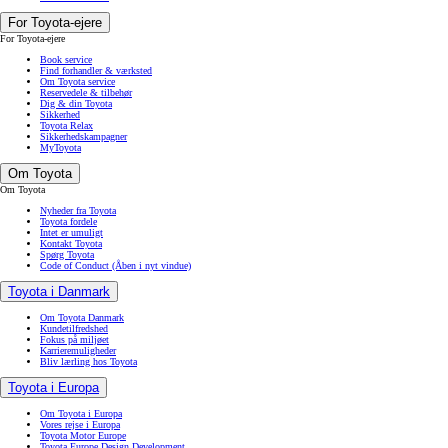
For Toyota-ejere
For Toyota-ejere
Book service
Find forhandler & værksted
Om Toyota service
Reservedele & tilbehør
Dig & din Toyota
Sikkerhed
Toyota Relax
Sikkerhedskampagner
MyToyota
Om Toyota
Om Toyota
Nyheder fra Toyota
Toyota fordele
Intet er umuligt
Kontakt Toyota
Spørg Toyota
Code of Conduct
(Åben i nyt vindue)
Toyota i Danmark
Om Toyota Danmark
Kundetilfredshed
Fokus på miljøet
Karrieremuligheder
Bliv lærling hos Toyota
Toyota i Europa
Om Toyota i Europa
Vores rejse i Europa
Toyota Motor Europe
Toyota Europe Design Development