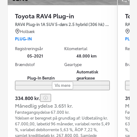
Toyota RAV4 Plug-in
Toy
RAV4 Plug-in 1A SUV 5-dørs 2.5 hybrid (306 hk) aut. gear AWD-i
RAV4 P
Holbæk
Hil
PLUG-IN
PLUG
Registreringsår
Kilometertal
Regist
05-2021
48.000 km
Brændstof
Geartype
Brænd
Automatisk
Plug-In Benzin
gearkasse
Vis mere
334.800 kr.
314.9
Månedlig ydelse 3.651 kr.
Måned
Førstegangsydelse 67.000 kr.
Første
Ydelsen er beregnet på grundlag af: Udbetaling kr.
Ydelse
67.000,00, løbetid 96 måneder, variabel rente 5,49
63.000
%, variabel debitorrente 5,63 %, ÅOP 7,22 %,
%, var
samlet kreditbeløb kr. 267.800,00. Samlede
samlet