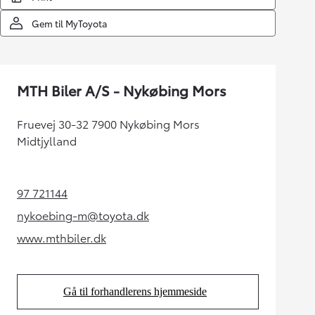
Gem til MyToyota
MTH Biler A/S - Nykøbing Mors
Fruevej 30-32 7900 Nykøbing Mors
Midtjylland
97 721144
(Opens in new tab)
nykoebing-m@toyota.dk
(Opens in new tab)
www.mthbiler.dk
(Opens in new tab)
Gå til forhandlerens hjemmeside
(Opens in new tab)