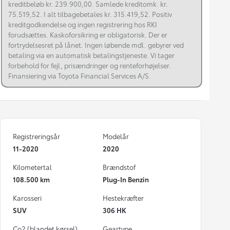
kreditbeløb kr. 239.900,00. Samlede kreditomk. kr.
75.519,52. I alt tilbagebetales kr. 315.419,52. Positiv
kreditgodkendelse og ingen registrering hos RKI
forudsættes. Kaskoforsikring er obligatorisk. Der er
fortrydelsesret på lånet. Ingen løbende mdl. gebyrer ved
betaling via en automatisk betalingstjeneste. Vi tager
forbehold for fejl, prisændringer og renteforhøjelser.
Finansiering via Toyota Financial Services A/S.
Registreringsår
Modelår
11-2020
2020
Kilometertal
Brændstof
108.500 km
Plug-In Benzin
Karosseri
Hestekræfter
SUV
306 HK
Co2 (blandet kørsel)
Geartype