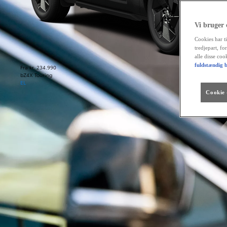
Vi bruger
Cookies har ti
tredjepart, fo
alle disse co
fuldstændig b
Fra kr. 234.990
bZ4X Touring
EL
Cookie -