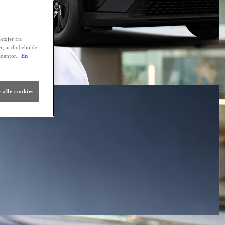
ktøjer fra
er, at du beholder
edenfor.
En
 alle cookies