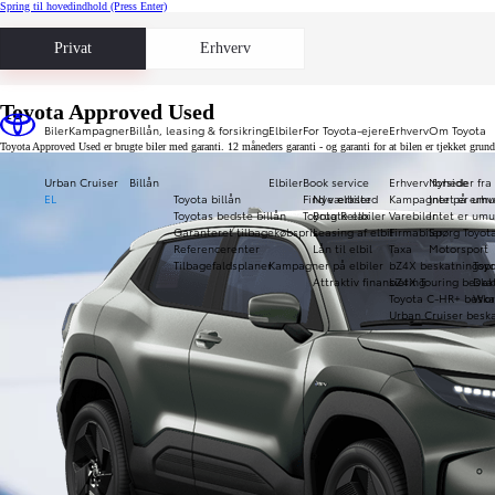
Spring til hovedindhold
(Press Enter)
Privat
Erhverv
Toyota Approved Used
Biler
Kampagner
Billån, leasing & forsikring
Elbiler
For Toyota-ejere
Erhverv
Om Toyota
Toyota Approved Used er brugte biler med garanti. 12 måneders garanti - og garanti for at bilen er tjekket gru
Urban Cruiser
Billån
Elbiler
Book service
Erhverv forside
Nyheder fra
EL
Toyota billån
Find værksted
Nye elbiler
Kampagner på erhve
Intet er umu
Toyotas bedste billån
Toyota Relax
Brugte elbiler
Varebiler
Intet er umu
Garanteret tilbagekøbspris
Leasing af elbil
Firmabiler
Spørg Toyot
Referencerenter
Lån til elbil
Taxa
Motorsport
Tilbagefaldsplaner
Kampagner på elbiler
bZ4X beskatningspr
Toy
Attraktiv finansiering
bZ4X Touring beska
Daka
Toyota C-HR+ beska
Wor
Urban Cruiser beska