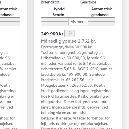
e
Brændstof
Geartype
utomatisk
Hybrid
Automatisk
earkasse
Benzin
gearkasse
Vis mere
249.900 kr.
.
Månedlig ydelse 2.762 kr.
Førstegangsydelse 50.000 kr.
g af:
Ydelsen er beregnet på grundlag af:
tid 96
Udbetaling kr. 50.000,00, løbetid 96
 variabel
måneder, variabel rente 5,49 %, variabel
 %, samlet
debitorrente 5,63 %, ÅOP 7,62 %, samlet
amlede
kreditbeløb kr. 199.900,00. Samlede
kreditomk. kr. 65.262,56. I alt
Positiv
tilbagebetales kr. 265.162,56. Positiv
istrering
kreditgodkendelse og ingen registrering
ikring er
hos RKI forudsættes. Kaskoforsikring er
sret på
obligatorisk. Der er fortrydelsesret på
yrer ved
lånet. Ingen løbende mdl. gebyrer ved
betaling via en automatisk
ehold for
betalingstjeneste. Vi tager forbehold for
øjelser.
fejl, prisændringer og renteforhøjelser.
al Services
Finansiering via Toyota Financial Services