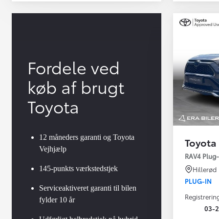
Fordele ved
køb af brugt
Toyota
12 måneders garanti og Toyota
Toyota
Vejhjælp
Yaris
RAV4 Plug-
HYBRID
145-punkts værkstedstjek
Hillerød
PLUG-IN
Serviceaktiveret garanti til bilen
Registrerin
fylder 10 år
03-2