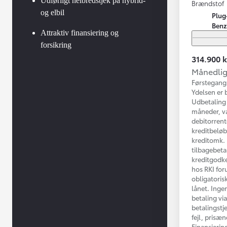
Udførligt helbredstjek på hybrid-
Brændstof
og elbil
Plug
Benz
Attraktiv finansiering og
forsikring
314.900 k
Månedlig 
Førstegang
Ydelsen er 
Udbetaling 
måneder, va
debitorrent
kreditbeløb
kreditomk. 
tilbagebeta
kreditgodke
hos RKI for
obligatorisk
lånet. Inge
betaling vi
betalingstj
fejl, prisæ
Finansierin