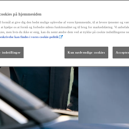
 cookies på hjemmesiden
l formål at give dig den bedst mulige oplevelse af vores hjemmeside, til at levere tjenester og vær
r at hjælpe os at forstå og forbedre sidens funktionalitet og til brug for markedsføring. Vi anbefal
okies, men hvis du ikke er enig, kan du nemt ændre dem ved at trykke på cookie indstillingerne n
eskrivelse kan findes i vores cookie-politik
Fra kr. 299.990
Den nye GR GT
The soul lives on.
 indstillinger
Kun nødvendige cookies
Accepter