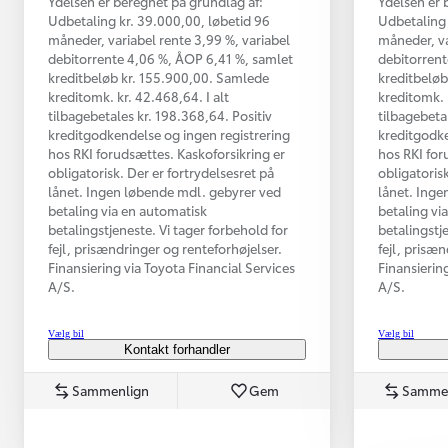
Ydelsen er beregnet på grundlag af:
Ydelsen er 
Udbetaling kr. 39.000,00, løbetid 96
Udbetaling 
måneder, variabel rente 3,99 %, variabel
måneder, va
debitorrente 4,06 %, ÅOP 6,41 %, samlet
debitorrent
kreditbeløb kr. 155.900,00. Samlede
kreditbeløb
kreditomk. kr. 42.468,64. I alt
kreditomk. k
tilbagebetales kr. 198.368,64. Positiv
tilbagebeta
kreditgodkendelse og ingen registrering
kreditgodke
hos RKI forudsættes. Kaskoforsikring er
hos RKI for
obligatorisk. Der er fortrydelsesret på
obligatorisk
lånet. Ingen løbende mdl. gebyrer ved
lånet. Inge
betaling via en automatisk
betaling vi
betalingstjeneste. Vi tager forbehold for
betalingstj
Fra kr. 349.990
fejl, prisændringer og renteforhøjelser.
fejl, prisæ
Finansiering via Toyota Financial Services
Finansierin
A/S.
A/S.
Vælg bil
Vælg bil
Kontakt forhandler
Sammenlign
Gem
Samme