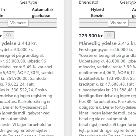
Geartype
Brændstof
Geartyp
-In
Automatisk
Hybrid
A
in
gearkasse
Benzin
g
Vis mere
Vis mere
r.
229.900 kr.
ydelse 3.443 kr.
Månedlig ydelse 2.412 kr
sydelse 63.000 kr.
Førstegangsydelse 46.000 kr.
beregnet på grundlag af:
Ydelsen er beregnet på grundla
kr. 63.000,00, løbetid 96
Udbetaling kr. 46.000,00, løbe
riabel rente 5,49 %, variabel
måneder, variabel rente 3,99 %,
e 5,63 %, ÅOP 7,30 %, samlet
debitorrente 4,06 %, ÅOP 6,12
 kr. 251.900,00. Samlede
kreditbeløb kr. 183.900,00. S
kr. 78.622,24. I alt
kreditomk. kr. 47.688,48. I alt
les kr. 330.522,24. Positiv
tilbagebetales kr. 231.588,48. 
ndelse og ingen registrering
kreditgodkendelse og ingen reg
udsættes. Kaskoforsikring er
hos RKI forudsættes. Kaskofors
. Der er fortrydelsesret på
obligatorisk. Der er fortrydelse
n løbende mdl. gebyrer ved
lånet. Ingen løbende mdl. geb
a en automatisk
betaling via en automatisk
eneste. Vi tager forbehold for
betalingstjeneste. Vi tager forb
ndringer og renteforhøjelser.
fejl, prisændringer og renteforh
g via Toyota Financial Services
Finansiering via Toyota Financi