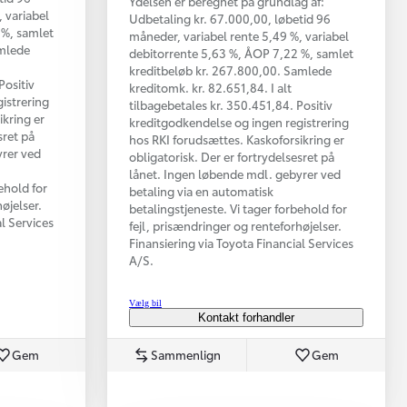
Ydelsen er beregnet på grundlag af:
 variabel
Udbetaling kr. 67.000,00, løbetid 96
 %, samlet
måneder, variabel rente 5,49 %, variabel
amlede
debitorrente 5,63 %, ÅOP 7,22 %, samlet
kreditbeløb kr. 267.800,00. Samlede
Positiv
kreditomk. kr. 82.651,84. I alt
istrering
tilbagebetales kr. 350.451,84. Positiv
ikring er
kreditgodkendelse og ingen registrering
sret på
hos RKI forudsættes. Kaskoforsikring er
yrer ved
obligatorisk. Der er fortrydelsesret på
lånet. Ingen løbende mdl. gebyrer ved
ehold for
betaling via en automatisk
øjelser.
betalingstjeneste. Vi tager forbehold for
al Services
fejl, prisændringer og renteforhøjelser.
Finansiering via Toyota Financial Services
A/S.
Vælg bil
Kontakt forhandler
Gem
Sammenlign
Gem