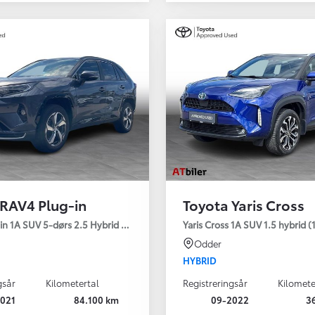
 RAV4 Plug-in
Toyota Yaris Cross
Den nye Yaris Cross
in 1A SUV 5-dørs 2.5 Hybrid (306 hk) aut. gear AWD-i H3 - Comfort - Pr
Yaris Cross 1A SUV 1.5 hybrid (1
Kommer snart
Odder
HYBRID
gsår
Kilometertal
Registreringsår
Kilomete
021
84.100 km
09-2022
3