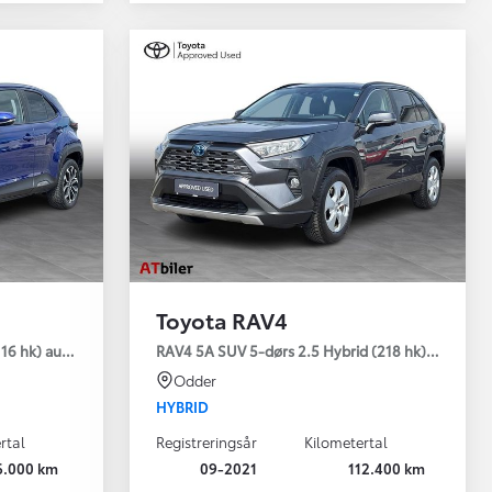
Toyota RAV4
emium
16 hk) aut. gear Style
RAV4 5A SUV 5-dørs 2.5 Hybrid (218 hk) aut. gear
Odder
HYBRID
rtal
Registreringsår
Kilometertal
6.000 km
09-2021
112.400 km