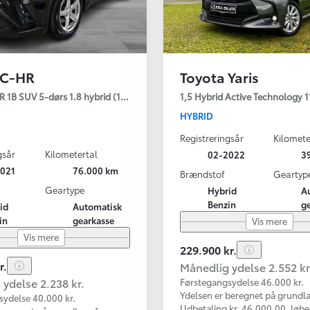
 C-HR
Toyota Yaris
gy
 1B SUV 5-dørs 1.8 hybrid (122 hk) aut. gear C-LUB - Smart
1,5 Hybrid Active Technology 1
HYBRID
Registreringsår
Kilomete
gsår
Kilometertal
02-2022
3
021
76.000 km
Brændstof
Geartyp
Geartype
Hybrid
A
Benzin
g
id
Automatisk
in
gearkasse
Vis mere
Vis mere
229.900 kr.
r.
Månedlig ydelse 2.552 kr
ydelse 2.238 kr.
Førstegangsydelse 46.000 kr.
Ydelsen er beregnet på grundla
sydelse 40.000 kr.
Udbetaling kr. 46.000,00, løbe