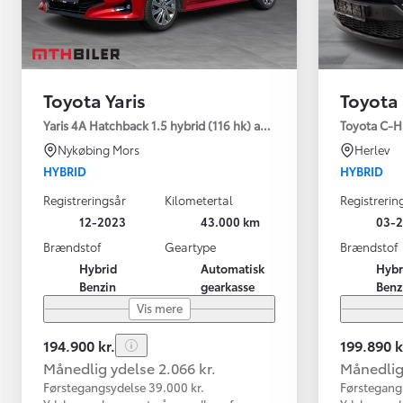
Toyota Yaris
Toyota
Yaris 4A Hatchback 1.5 hybrid (116 hk) aut. gear Active - Technolo
Toyota C-HR
Nykøbing Mors
Herlev
HYBRID
HYBRID
Registreringsår
Kilometertal
Registrerin
12-2023
43.000 km
03-2
Brændstof
Geartype
Brændstof
Hybrid
Automatisk
Hybr
Benzin
gearkasse
Benz
Vis mere
194.900 kr.
199.890 k
Månedlig ydelse 2.066 kr.
Månedlig 
Førstegangsydelse 39.000 kr.
Førstegang