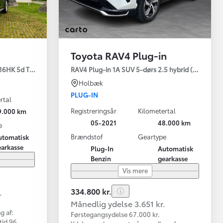
Toyota RAV4 Plug-in
16HK 5d Trinl. Gear
RAV4 Plug-in 1A SUV 5-dørs 2.5 hybrid (306 hk) a
Holbæk
PLUG-IN
rtal
Registreringsår
Kilometertal
9.000 km
05-2021
48.000 km
e
Brændstof
Geartype
utomatisk
earkasse
Plug-In
Automatisk
Benzin
gearkasse
Vis mere
334.800 kr.
.
Månedlig ydelse 3.651 kr.
g af:
Førstegangsydelse 67.000 kr.
tid 96