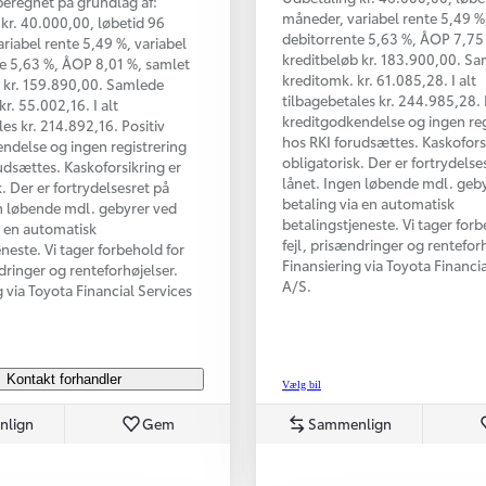
beregnet på grundlag af:
måneder, variabel rente 5,49 %,
kr. 40.000,00, løbetid 96
debitorrente 5,63 %, ÅOP 7,75
riabel rente 5,49 %, variabel
kreditbeløb kr. 183.900,00. S
e 5,63 %, ÅOP 8,01 %, samlet
kreditomk. kr. 61.085,28. I alt
 kr. 159.890,00. Samlede
tilbagebetales kr. 244.985,28. 
r. 55.002,16. I alt
kreditgodkendelse og ingen reg
les kr. 214.892,16. Positiv
hos RKI forudsættes. Kaskofors
ndelse og ingen registrering
obligatorisk. Der er fortrydelse
udsættes. Kaskoforsikring er
lånet. Ingen løbende mdl. geb
. Der er fortrydelsesret på
betaling via en automatisk
n løbende mdl. gebyrer ved
betalingstjeneste. Vi tager forb
a en automatisk
fejl, prisændringer og renteforh
eneste. Vi tager forbehold for
Finansiering via Toyota Financi
ndringer og renteforhøjelser.
A/S.
g via Toyota Financial Services
Kontakt forhandler
Vælg bil
nlign
Gem
Sammenlign