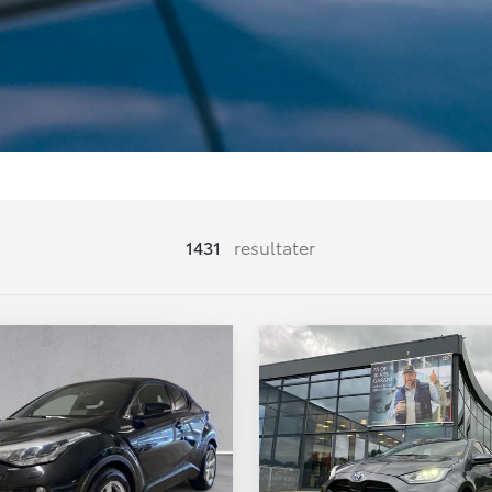
1431
resultater