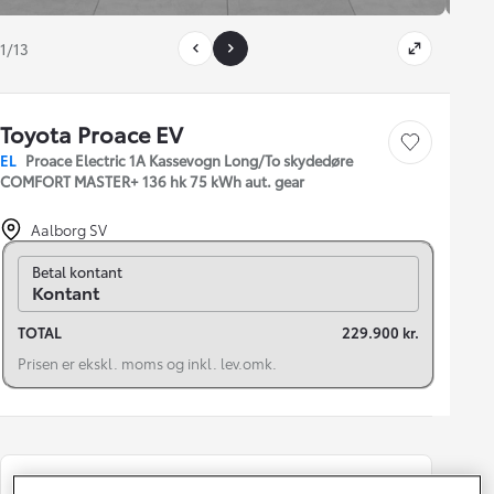
1/13
Toyota Proace EV
Gem bil
EL
Proace Electric 1A Kassevogn Long/To skydedøre
COMFORT MASTER+ 136 hk 75 kWh aut. gear
Aalborg SV
Skift til finansiering
Betal kontant
Kontant
TOTAL
229.900 kr.
Prisen er ekskl. moms og inkl. lev.omk.
Registreringsår
Modelår