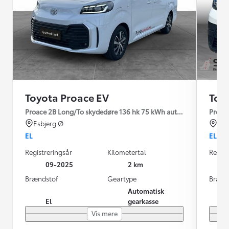
Toyota Proace EV
Toy
Proace 2B Long/To skydedøre 136 hk 75 kWh aut. gear Comfort M
Proac
Esbjerg Ø
Hjø
EL
EL
Registreringsår
Kilometertal
Regist
09-2025
2 km
Brændstof
Geartype
Brænd
Automatisk
El
gearkasse
Vis mere