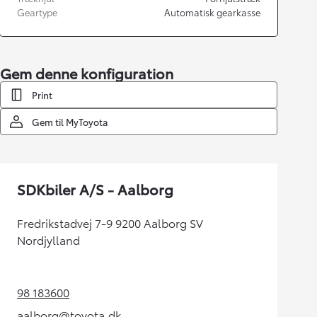
Geartype
Automatisk gearkasse
Gem denne konfiguration
Print
Gem til MyToyota
SDKbiler A/S - Aalborg
Fredrikstadvej 7-9 9200 Aalborg SV
Nordjylland
98 183600
(Opens in new tab)
aalborg@toyota.dk