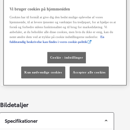
02-2024
2024
Vi bruger cookies på hjemmesiden
Kilometertal
Brændstof
Cookies har til formål at give dig den bedst mulige oplevelse af vores
hjemmeside, til at levere tjenester og værktøjer fra tredjepart, for at hjælpe os at
18.653 km
El
forstå og forbedre sidens funktionalitet og til brug for markedsføring. Vi
anbefaler, at du beholder alle disse cookies, men hvis du ikke er enig, kan du
Karosseri
Hestekræfter
nemt ændre dem ved at trykke på cookie indstillingerne nedenfor.
En
Varebil
136 HK
fuldstændig beskrivelse kan findes i vores cookie-politik
Geartype
Døre
Cookie - indstillinger
Automatisk gearkasse
5
Farve
Grøn ejerafgift (årligt)
Kun nødvendige cookies
Accepter alle cookies
Icy White
780 kr.
Bildetaljer
Specifikationer