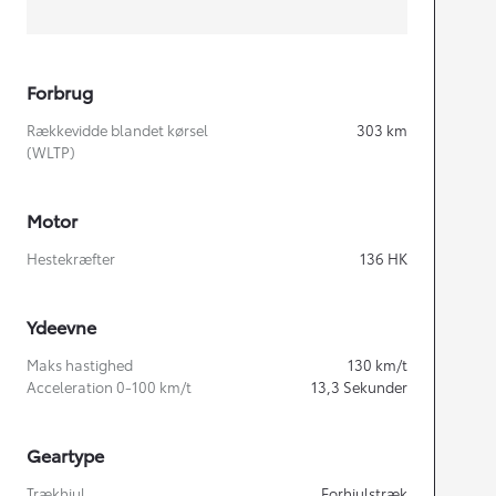
Forbrug
Rækkevidde blandet kørsel
303
km
(WLTP)
Motor
Hestekræfter
136
HK
Ydeevne
Maks hastighed
130
km/t
Acceleration 0-100 km/t
13,3
Sekunder
Geartype
Trækhjul
Forhjulstræk