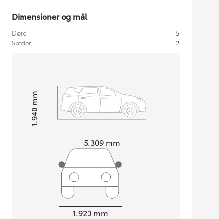
Dimensioner og mål
Døre
5
Sæder
2
mm
1.940
Højt
Længde
5.309
mm
Bredde
1.920
mm