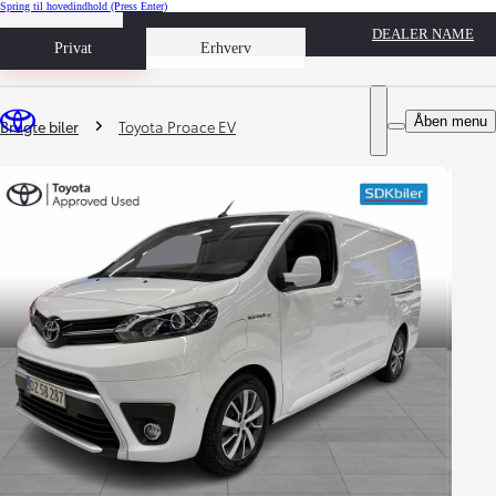
Spring til hovedindhold
(Press Enter)
DEALER NAME
Book prøvetur
Privat
Erhverv
Du er her
:
Åben menu
Brugte biler
Toyota Proace EV