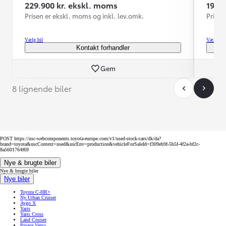
229.900 kr. ekskl. moms
199.
Prisen er ekskl. moms og inkl. lev.omk.
Prisen
Vælg bil
Vælg bil
Kontakt forhandler
Gem
8 lignende biler
POST https://usc-webcomponents.toyota-europe.com/v1/used-stock-cars/dk/da?
brand=toyota&uscContext=used&uscEnv=production&vehicleForSaleId=f309eb9f-5b5f-4f2a-bf2c-
8a5601764f69
Nye & brugte biler
Nye & brugte biler
Nye biler
Toyota C-HR+
Ny Urban Cruiser
Aygo X
Yaris
Yaris Cross
Land Cruiser
Proace Verso