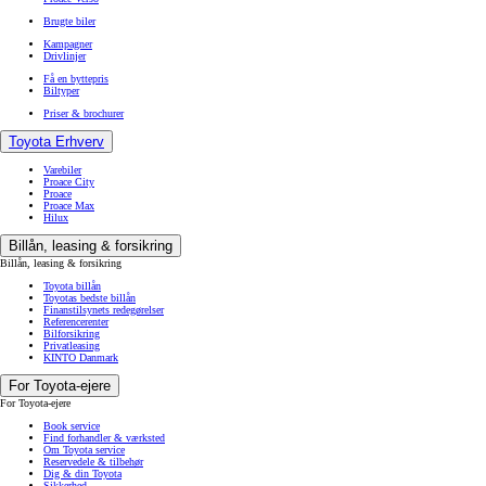
Brugte biler
Kampagner
Drivlinjer
Få en byttepris
Biltyper
Priser & brochurer
Toyota Erhverv
Varebiler
Proace City
Proace
Proace Max
Hilux
Billån, leasing & forsikring
Billån, leasing & forsikring
Toyota billån
Toyotas bedste billån
Finanstilsynets redegørelser
Referencerenter
Bilforsikring
Privatleasing
KINTO Danmark
For Toyota-ejere
For Toyota-ejere
Book service
Find forhandler & værksted
Om Toyota service
Reservedele & tilbehør
Dig & din Toyota
Sikkerhed