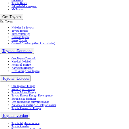
Toyota Relax
Sikkerhedskampagner
MyToyota
Om Toyota
Om Toyota
Nyheder fra Toyota
Toyota fordele
Intet er umuligt
Kontakt Toyota
Spørg Toyota
Code of Conduct
(Åben i nyt vindue)
Toyota i Danmark
Om Toyota Danmark
Kundetilfredshed
Fokus på miljøet
Karrieremuligheder
Bliv lærling hos Toyota
Toyota i Europa
Om Toyota i Europa
Vores rejse i Europa
Toyota Motor Europe
Toyota Europe Design Development
Europæiske fabrikker
Den europæiske forsyningskæde
Nationale marketing- & salgsselskaber
Toyota Connected Europa
Toyota i verden
Toyota til glæde for alle
Toyota i verden