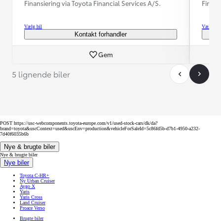
Finansiering via Toyota Financial Services A/S.
Finans
Vælg bil
Vælg bil
Kontakt forhandler
Gem
5 lignende biler
POST https://usc-webcomponents.toyota-europe.com/v1/used-stock-cars/dk/da?
brand=toyota&uscContext=used&uscEnv=production&vehicleForSaleId=5c86fd5b-d7b1-4950-a232-
7d40f6035b6b
Nye & brugte biler
Nye & brugte biler
Nye biler
Toyota C-HR+
Ny Urban Cruiser
Aygo X
Yaris
Yaris Cross
Land Cruiser
Proace Verso
Brugte biler