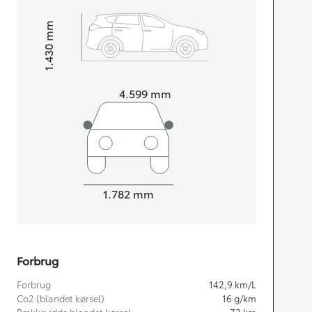
mm
1.430
Højt
Længde
4.599
mm
Bredde
1.782
mm
Forbrug
Forbrug
142,9
km/L
Co2 (blandet kørsel)
16
g/km