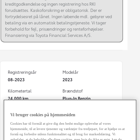
kreditgodkendelse og ingen registrering hos RKI
forudsættes. Kaskoforsikring er obligatorisk. Der er
fortrydelsesret på lånet. Ingen løbende mdl. gebyrer ved
betaling via en automatisk betalingstjeneste. Vi tager
forbehold for fejl, prisændringer og renteforhøjelser.
Finansiering via Toyota Financial Services A/S.
Registreringsår
Modelår
08-2023
2023
Kilometertal
Brændstof
24.000 km
Plug-In Benzin
Karosseri
Hestekræfter
Vi bruger cookies på hjemmesiden
Hatchback 5-dørs
223 HK
Cookies har til formål at give dig den bedst mulige oplevelse af vores
Co2 (blandet kørsel)
Geartype
hjemmeside, til at levere tjenester og værktøjer fra tredjepart, for at hjælpe os at
forstå og forbedre sidens funktionalitet og til brug for markedsføring. Vi
16 g/km
Automatisk gearkasse
anbefaler, at du beholder alle disse cookies, men hvis du ikke er enig, kan du