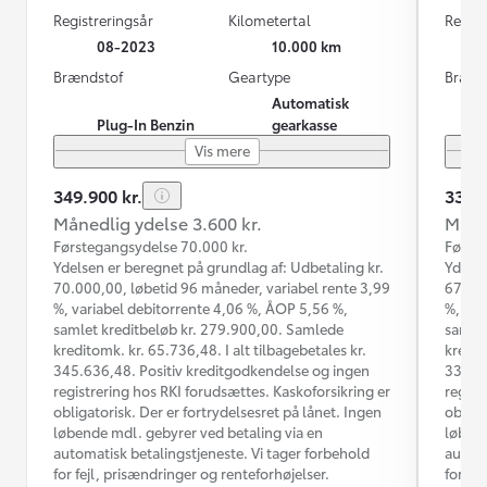
Registreringsår
Kilometertal
Regist
08-2023
10.000 km
Brændstof
Geartype
Brænd
Automatisk
Plug-In Benzin
gearkasse
Vis mere
349.900 kr.
334.9
Månedlig ydelse 3.600 kr.
Måned
Førstegangsydelse 70.000 kr.
Første
Ydelsen er beregnet på grundlag af: Udbetaling kr.
Ydelse
70.000,00, løbetid 96 måneder, variabel rente 3,99
67.000
%, variabel debitorrente 4,06 %, ÅOP 5,56 %,
%, var
samlet kreditbeløb kr. 279.900,00. Samlede
samlet
kreditomk. kr. 65.736,48. I alt tilbagebetales kr.
kredit
345.636,48. Positiv kreditgodkendelse og ingen
331.36
registrering hos RKI forudsættes. Kaskoforsikring er
regist
obligatorisk. Der er fortrydelsesret på lånet. Ingen
obliga
løbende mdl. gebyrer ved betaling via en
løbend
automatisk betalingstjeneste. Vi tager forbehold
automa
for fejl, prisændringer og renteforhøjelser.
for fe