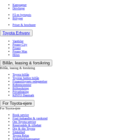
Kampagner
Drivlinjer
Få en byttepris
Biltyper
Priser & brochurer
Toyota Erhverv
Varebiler
Proace City
Proace
Proace Max
Hilux
Billån, leasing & forsikring
Billån, leasing & forsikring
Toyota billån
Toyotas bedste billån
Finanstilsynets redegørelser
Referencerenter
Bilforsikring
Privatleasing
KINTO Danmark
For Toyota-ejere
For Toyota-ejere
Book service
Find forhandler & værksted
Om Toyota service
Reservedele & tilbehør
Dig & din Toyota
Sikkerhed
Toyota Relax
Sikkerhedskampagner