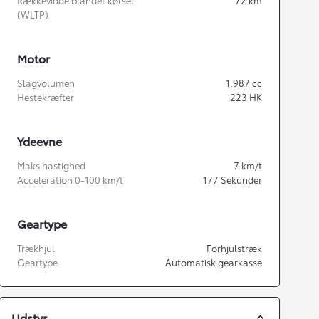
Rækkevidde blandet kørsel
72
km
(WLTP)
Motor
Slagvolumen
1.987
cc
Hestekræfter
223
HK
Ydeevne
Maks hastighed
7
km/t
Acceleration 0-100 km/t
177
Sekunder
Geartype
Trækhjul
Forhjulstræk
Geartype
Automatisk gearkasse
Udstyr