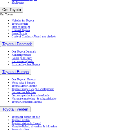
MyToyota
Om Toyota
Om Toyota
Nyheder fra Toyota
Toyota fordele
Intet er umuligt
Kontakt Toyota
Spørg Toyota
Code of Conduct
(Åben i nyt vindue)
Toyota i Danmark
Om Toyota Danmark
Kundetilfredshed
Fokus på miljøet
Karrieremuligheder
Bliv lærling hos Toyota
Toyota i Europa
Om Toyota i Europa
Vores rejse i Europa
Toyota Motor Europe
Toyota Europe Design Development
Europæiske fabrikker
Den europæiske forsyningskæde
Nationale marketing- & salgsselskaber
Toyota Connected Europa
Toyota i verden
Toyota til glæde for alle
Toyota i verden
Toyotas vision & filosofi
Mangfoldighed, diversitet & inklusion
Toyota kvalitet