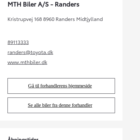
MTH Biler A/S - Randers
Kristrupvej 168 8960 Randers Midtjylland
89113333
(Opens in new tab)
randers@toyota.dk
(Opens in new tab)
www.mthbiler.dk
(Opens in new tab)
Gå til forhandlerens hjemmeside
(Opens in new tab)
Se alle biler fra denne forhandler
(Opens in new tab)
Åbningstider