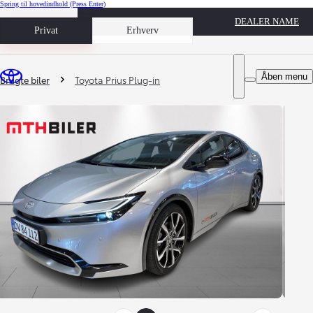
Spring til hovedindhold
(Press Enter)
DEALER NAME
Book prøvetur
Privat
Erhverv
Du er her
:
Åben menu
Brugte biler
Toyota Prius Plug-in