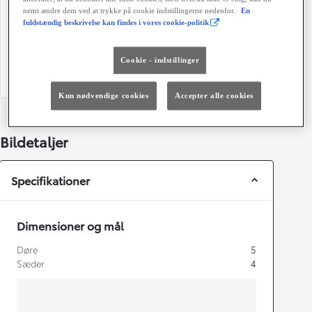
nemt ændre dem ved at trykke på cookie indstillingerne nedenfor.
En
Døre
Farve
fuldstændig beskrivelse kan findes i vores cookie-politik
5
Shimmering Silver
Grøn ejerafgift (årligt)
Cookie - indstillinger
920 kr.
Kun nødvendige cookies
Accepter alle cookies
Bildetaljer
Specifikationer
Dimensioner og mål
Døre
5
Sæder
4