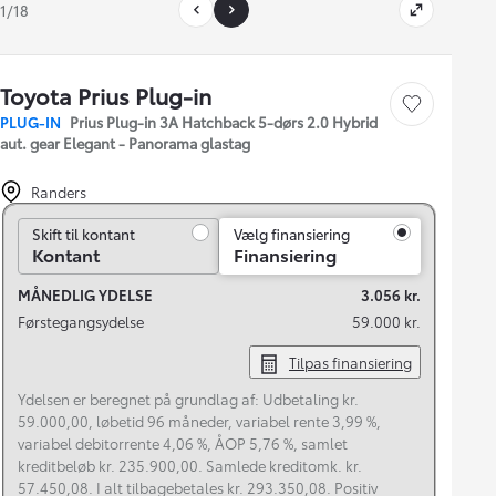
1/18
Toyota Prius Plug-in
Gem bil
PLUG-IN
Prius Plug-in 3A Hatchback 5-dørs 2.0 Hybrid
aut. gear Elegant - Panorama glastag
Randers
Skift til kontant
Skift til kontant
Vælg finansiering
Kontant
Finansiering
MÅNEDLIG YDELSE
3.056 kr.
Førstegangsydelse
59.000 kr.
Tilpas finansiering
Ydelsen er beregnet på grundlag af: Udbetaling kr.
59.000,00, løbetid 96 måneder, variabel rente 3,99 %,
variabel debitorrente 4,06 %, ÅOP 5,76 %, samlet
kreditbeløb kr. 235.900,00. Samlede kreditomk. kr.
57.450,08. I alt tilbagebetales kr. 293.350,08. Positiv