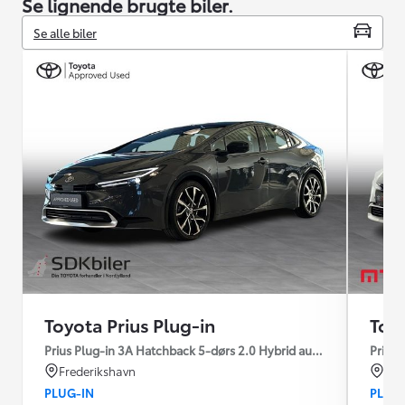
Se lignende brugte biler.
Se alle biler
Toyota Prius Plug-in
Toyo
Prius Plug-in 3A Hatchback 5-dørs 2.0 Hybrid aut. gear Elegant 
Prius 
Frederikshavn
Nyk
PLUG-IN
PLUG