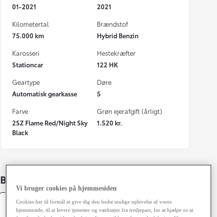
01-2021
2021
Kilometertal
Brændstof
75.000 km
Hybrid Benzin
Karosseri
Hestekræfter
Stationcar
122 HK
Geartype
Døre
Automatisk gearkasse
5
Farve
Grøn ejerafgift (årligt)
2SZ Flame Red/Night Sky
1.520 kr.
Black
Bildetaljer
Vi bruger cookies på hjemmesiden
Cookies har til formål at give dig den bedst mulige oplevelse af vores
Specifikationer
hjemmeside, til at levere tjenester og værktøjer fra tredjepart, for at hjælpe os at