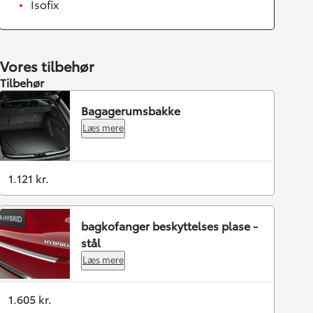
Isofix
Vores tilbehør
Tilbehør
Bagagerumsbakke
Læs mere
1.121 kr.
bagkofanger beskyttelses plase -
stål
Læs mere
1.605 kr.