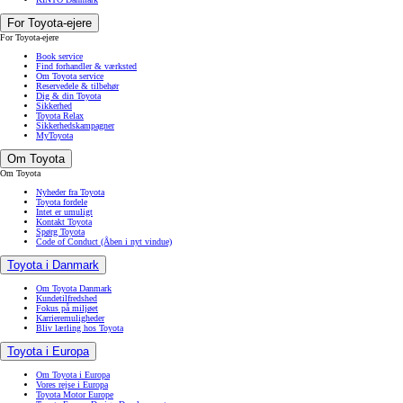
For Toyota-ejere
For Toyota-ejere
Book service
Find forhandler & værksted
Om Toyota service
Reservedele & tilbehør
Dig & din Toyota
Sikkerhed
Toyota Relax
Sikkerhedskampagner
MyToyota
Om Toyota
Om Toyota
Nyheder fra Toyota
Toyota fordele
Intet er umuligt
Kontakt Toyota
Spørg Toyota
Code of Conduct
(Åben i nyt vindue)
Toyota i Danmark
Om Toyota Danmark
Kundetilfredshed
Fokus på miljøet
Karrieremuligheder
Bliv lærling hos Toyota
Toyota i Europa
Om Toyota i Europa
Vores rejse i Europa
Toyota Motor Europe