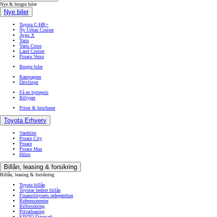
Nye & brugte biler
Nye biler
Toyota C-HR+
Ny Urban Cruiser
Aygo X
Yaris
Yaris Cross
Land Cruiser
Proace Verso
Brugte biler
Kampagner
Drivlinjer
Få en byttepris
Biltyper
Priser & brochurer
Toyota Erhverv
Varebiler
Proace City
Proace
Proace Max
Hilux
Billån, leasing & forsikring
Billån, leasing & forsikring
Toyota billån
Toyotas bedste billån
Finanstilsynets redegørelser
Referencerenter
Bilforsikring
Privatleasing
KINTO Danmark