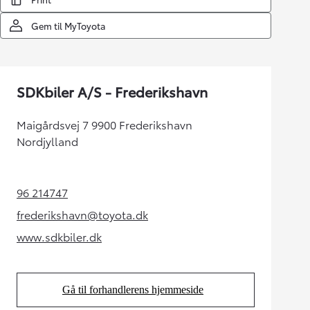
Gem til MyToyota
SDKbiler A/S - Frederikshavn
Maigårdsvej 7 9900 Frederikshavn
Nordjylland
96 214747
(Opens in new tab)
frederikshavn@toyota.dk
(Opens in new tab)
www.sdkbiler.dk
(Opens in new tab)
Gå til forhandlerens hjemmeside
(Opens in new tab)