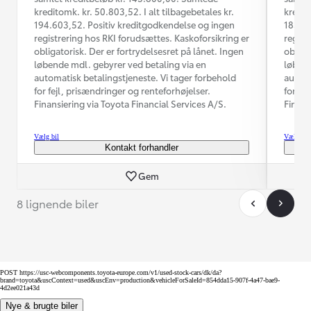
kreditomk. kr. 50.803,52. I alt tilbagebetales kr.
kredit
194.603,52. Positiv kreditgodkendelse og ingen
185.03
registrering hos RKI forudsættes. Kaskoforsikring er
regist
obligatorisk. Der er fortrydelsesret på lånet. Ingen
obliga
løbende mdl. gebyrer ved betaling via en
løbend
automatisk betalingstjeneste. Vi tager forbehold
automa
for fejl, prisændringer og renteforhøjelser.
for fe
Finansiering via Toyota Financial Services A/S.
Finans
Vælg bil
Vælg bil
Kontakt forhandler
Gem
8 lignende biler
POST https://usc-webcomponents.toyota-europe.com/v1/used-stock-cars/dk/da?
brand=toyota&uscContext=used&uscEnv=production&vehicleForSaleId=854dda15-907f-4a47-bae9-
4d2ee021a43d
Nye & brugte biler