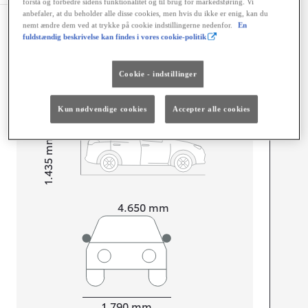
forstå og forbedre sidens funktionalitet og til brug for markedsføring. Vi
anbefaler, at du beholder alle disse cookies, men hvis du ikke er enig, kan du
nemt ændre dem ved at trykke på cookie indstillingerne nedenfor.
En
Dimensioner og mål
fuldstændig beskrivelse kan findes i vores cookie-politik
Døre
5
Sæder
5
Cookie - indstillinger
Kun nødvendige cookies
Accepter alle cookies
mm
1.435
Højt
Længde
4.650
mm
Bredde
1.790
mm