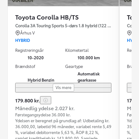
Toyota Corolla HB/TS
Toy
Corolla 3A Touring Sports 5-dørs 1.8 hybrid (122 hk) aut. gear H3
Coroll
Århus V
Kas
HYBRID
HYBR
Registreringsår
Kilometertal
Regist
10-2020
100.000 km
Brændstof
Geartype
Brænd
Automatisk
Hybrid Benzin
gearkasse
Vis mere
179.800 kr.
174.9
Månedlig ydelse 2.027 kr.
Måned
Førstegangsydelse 36.000 kr.
Første
Ydelsen er beregnet på grundlag af: Udbetaling kr.
Ydelse
36.000,00, løbetid 96 måneder, variabel rente 5,49
35.000
%, variabel debitorrente 5,63 %, ÅOP 8,22 %,
%, var
samlet kreditbeløb kr. 143.800,00. Samlede
samlet