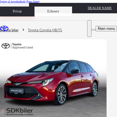
Spring til hovedindhold
(Press Enter)
DEALER NAME
Book prøvetur
Privat
Erhverv
Du er her
:
Åben menu
Brugte biler
Toyota Corolla HB/TS