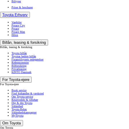
Biltyper
Priser & brochurer
Toyota Erhverv
Varebiler
Proace City
Proace
Proace Max
Hilux
Billån, leasing & forsikring
Billån, leasing & forsikring
Toyota billån
Toyotas bedste billån
Finanstilsynets redegørelser
Referencerenter
Bilforsikring
Privatleasing
KINTO Danmark
For Toyota-ejere
For Toyota-ejere
Book service
Find forhandler & værksted
Om Toyota service
Reservedele & tilbehør
Dig & din Toyota
Sikkerhed
Toyota Relax
Sikkerhedskampagner
MyToyota
Om Toyota
Om Toyota