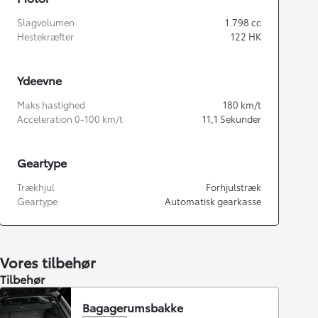
Slagvolumen
1.798
cc
Hestekræfter
122
HK
Ydeevne
Maks hastighed
180
km/t
Acceleration 0-100 km/t
11,1
Sekunder
Geartype
Trækhjul
Forhjulstræk
Geartype
Automatisk gearkasse
Vores tilbehør
Tilbehør
Bagagerumsbakke