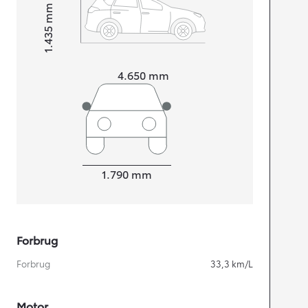
mm
1.435
Højt
Længde
4.650
mm
Bredde
1.790
mm
Forbrug
Forbrug
33,3
km/L
Motor