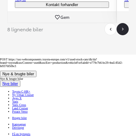
Kontakt forhandler
Gem
8 lignende biler
POST https://usc-webcomponents.toyota-europe.com/v1/used-stock-cars/dk/da?
brand=toyota&uscContext=used&uscEnv=production&vehicleForSaleId=e779c7b6-bc29-4ea5-85d2-
fe9376f50bc1
Nye & brugte biler
Nye & brugte biler
Nye biler
Toyota C-HR+
Ny Urban Cruiser
Aygo X
Yaris
Yaris Cross
Land Cruiser
Proace Verso
Brugte biler
Kampagner
Drivlinjer
Få en byttepris