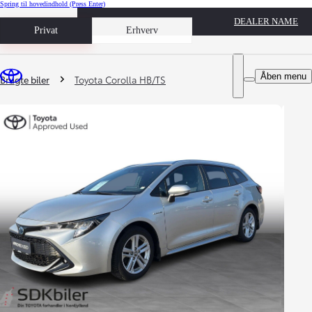
Spring til hovedindhold
(Press Enter)
DEALER NAME
Book prøvetur
Privat
Erhverv
Du er her
:
Åben menu
Brugte biler
Toyota Corolla HB/TS