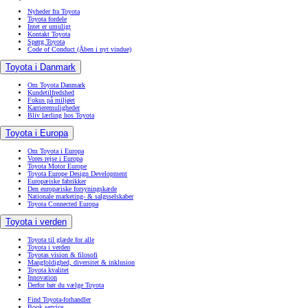
Nyheder fra Toyota
Toyota fordele
Intet er umuligt
Kontakt Toyota
Spørg Toyota
Code of Conduct
(Åben i nyt vindue)
Toyota i Danmark
Om Toyota Danmark
Kundetilfredshed
Fokus på miljøet
Karrieremuligheder
Bliv lærling hos Toyota
Toyota i Europa
Om Toyota i Europa
Vores rejse i Europa
Toyota Motor Europe
Toyota Europe Design Development
Europæiske fabrikker
Den europæiske forsyningskæde
Nationale marketing- & salgsselskaber
Toyota Connected Europa
Toyota i verden
Toyota til glæde for alle
Toyota i verden
Toyotas vision & filosofi
Mangfoldighed, diversitet & inklusion
Toyota kvalitet
Innovation
Derfor bør du vælge Toyota
Find Toyota-forhandler
Book service