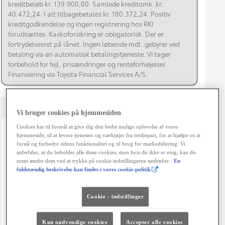
kreditbeløb kr. 139.900,00. Samlede kreditomk. kr.
40.472,24. I alt tilbagebetales kr. 180.372,24. Positiv
kreditgodkendelse og ingen registrering hos RKI
forudsættes. Kaskoforsikring er obligatorisk. Der er
fortrydelsesret på lånet. Ingen løbende mdl. gebyrer ved
betaling via en automatisk betalingstjeneste. Vi tager
forbehold for fejl, prisændringer og renteforhøjelser.
Finansiering via Toyota Financial Services A/S.
Vi bruger cookies på hjemmesiden
Cookies har til formål at give dig den bedst mulige oplevelse af vores
Registreringsår
Modelår
hjemmeside, til at levere tjenester og værktøjer fra tredjepart, for at hjælpe os at
06-2019
2019
forstå og forbedre sidens funktionalitet og til brug for markedsføring. Vi
anbefaler, at du beholder alle disse cookies, men hvis du ikke er enig, kan du
nemt ændre dem ved at trykke på cookie indstillingerne nedenfor.
En
Kilometertal
Brændstof
fuldstændig beskrivelse kan findes i vores cookie-politik
112.000 km
Hybrid Benzin
Karosseri
Hestekræfter
Cookie - indstillinger
Stationcar
122 HK
Geartype
Døre
Kun nødvendige cookies
Accepter alle cookies