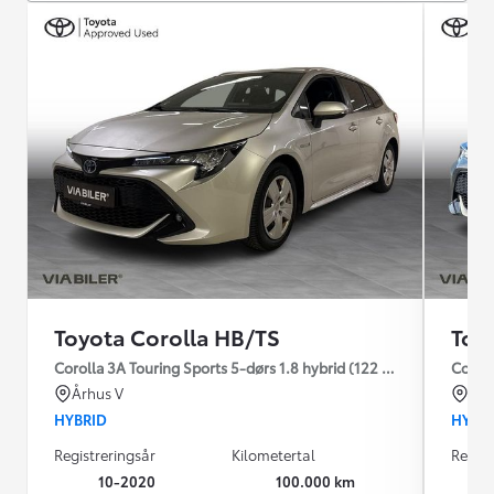
Toyota Corolla HB/TS
Toy
Corolla 3A Touring Sports 5-dørs 1.8 hybrid (122 hk) aut. gear H3
Coroll
Århus V
Kas
HYBRID
HYBR
Registreringsår
Kilometertal
Regist
10-2020
100.000 km