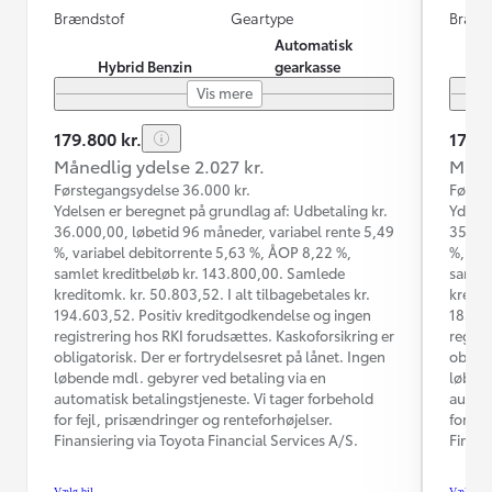
Brændstof
Geartype
Brænd
Automatisk
Hybrid Benzin
gearkasse
Vis mere
179.800 kr.
174.9
Månedlig ydelse 2.027 kr.
Måned
Førstegangsydelse 36.000 kr.
Første
Ydelsen er beregnet på grundlag af: Udbetaling kr.
Ydelse
36.000,00, løbetid 96 måneder, variabel rente 5,49
35.000
%, variabel debitorrente 5,63 %, ÅOP 8,22 %,
%, var
samlet kreditbeløb kr. 143.800,00. Samlede
samlet
kreditomk. kr. 50.803,52. I alt tilbagebetales kr.
kredit
194.603,52. Positiv kreditgodkendelse og ingen
185.03
registrering hos RKI forudsættes. Kaskoforsikring er
regist
obligatorisk. Der er fortrydelsesret på lånet. Ingen
obliga
løbende mdl. gebyrer ved betaling via en
løbend
automatisk betalingstjeneste. Vi tager forbehold
automa
for fejl, prisændringer og renteforhøjelser.
for fe
Finansiering via Toyota Financial Services A/S.
Finans
Vælg bil
Vælg bil