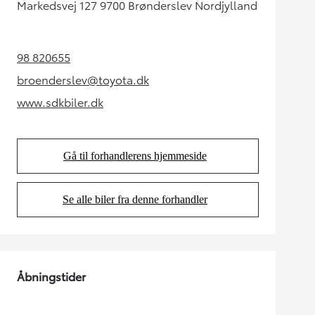
Markedsvej 127 9700 Brønderslev Nordjylland
98 820655
(Opens in new tab)
broenderslev@toyota.dk
(Opens in new tab)
www.sdkbiler.dk
(Opens in new tab)
Gå til forhandlerens hjemmeside
(Opens in new tab)
Se alle biler fra denne forhandler
(Opens in new tab)
Åbningstider