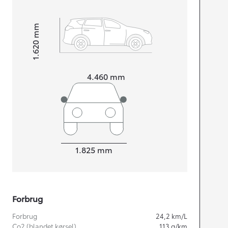
mm
1.620
Højt
Længde
4.460
mm
Bredde
1.825
mm
Forbrug
Forbrug
24,2
km/L
Co2 (blandet kørsel)
113
g/km