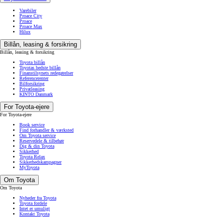
Varebiler
Proace City
Proace
Proace Max
Hilux
Billån, leasing & forsikring
Billån, leasing & forsikring
Toyota billån
Toyotas bedste billån
Finanstilsynets redegørelser
Referencerenter
Bilforsikring
Privatleasing
KINTO Danmark
For Toyota-ejere
For Toyota-ejere
Book service
Find forhandler & værksted
Om Toyota service
Reservedele & tilbehør
Dig & din Toyota
Sikkerhed
Toyota Relax
Sikkerhedskampagner
MyToyota
Om Toyota
Om Toyota
Nyheder fra Toyota
Toyota fordele
Intet er umuligt
Kontakt Toyota