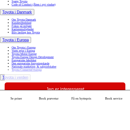
Spørg Toyota
Code of Conduct
(Åben i nyt vindue)
Toyota i Danmark
Om Toyota Danmark
Kundetilfredshed
Fokus på miljøet
Karrieremuligheder
Bliv lærling hos Toyota
Toyota i Europa
Om Toyota i Europa
Vores rejse i Europa
Toyota Motor Europe
Toyota Europe Design Development
Europæiske fabrikker
Den europæiske forsyningskæde
Nationale marketing- & salgsselskaber
Toyota Connected Europa
Toyota i verden
Toyota til glæde for alle
Toyota i verden
Jeg er interesseret
Toyotas vision & filosofi
Mangfoldighed, diversitet & inklusion
Toyota kvalitet
Se priser
Book prøvetur
Få en byttepris
Book service
Se mere om din bil
Innovation
Derfor bør du vælge Toyota
Find Toyota-forhandler
Book service
Book prøvetur
MyToyota
Tilgængelighedserklæring
Datadeling