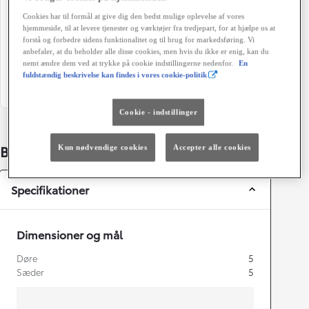
113 g/km
Automatisk gearkasse
Cookies har til formål at give dig den bedst mulige oplevelse af vores
Døre
Farve
hjemmeside, til at levere tjenester og værktøjer fra tredjepart, for at hjælpe os at
forstå og forbedre sidens funktionalitet og til brug for markedsføring. Vi
5
1K0 - Metal Stream
anbefaler, at du beholder alle disse cookies, men hvis du ikke er enig, kan du
nemt ændre dem ved at trykke på cookie indstillingerne nedenfor.
En
Grøn ejerafgift (årligt)
fuldstændig beskrivelse kan findes i vores cookie-politik
1.260 kr.
Cookie - indstillinger
Bildetaljer
Kun nødvendige cookies
Accepter alle cookies
Specifikationer
Dimensioner og mål
Døre
5
Sæder
5