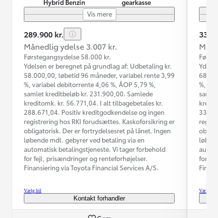
Hybrid Benzin
gearkasse
Vis mere
289.900 kr.
339.9
Månedlig ydelse 3.007 kr.
Måned
Førstegangsydelse 58.000 kr.
Første
Ydelsen er beregnet på grundlag af: Udbetaling kr.
Ydelse
58.000,00, løbetid 96 måneder, variabel rente 3,99
68.000
%, variabel debitorrente 4,06 %, ÅOP 5,79 %,
%, var
samlet kreditbeløb kr. 231.900,00. Samlede
samlet
kreditomk. kr. 56.771,04. I alt tilbagebetales kr.
kredit
288.671,04. Positiv kreditgodkendelse og ingen
336.16
registrering hos RKI forudsættes. Kaskoforsikring er
regist
obligatorisk. Der er fortrydelsesret på lånet. Ingen
obliga
løbende mdl. gebyrer ved betaling via en
løbend
automatisk betalingstjeneste. Vi tager forbehold
automa
for fejl, prisændringer og renteforhøjelser.
for fe
Finansiering via Toyota Financial Services A/S.
Finans
Vælg bil
Vælg bil
Kontakt forhandler