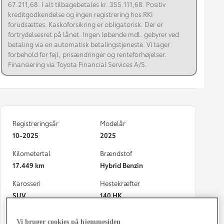
67.211,68. I alt tilbagebetales kr. 355.111,68. Positiv
kreditgodkendelse og ingen registrering hos RKI
forudsættes. Kaskoforsikring er obligatorisk. Der er
fortrydelsesret på lånet. Ingen løbende mdl. gebyrer ved
betaling via en automatisk betalingstjeneste. Vi tager
forbehold for fejl, prisændringer og renteforhøjelser.
Finansiering via Toyota Financial Services A/S.
Registreringsår
Modelår
10-2025
2025
Kilometertal
Brændstof
17.449 km
Hybrid Benzin
Karosseri
Hestekræfter
SUV
140 HK
Co2 (blandet kørsel)
Geartype
Vi bruger cookies på hjemmesiden