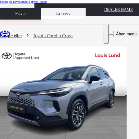
Spring til hovedindhold
(Press Enter)
DEALER NAME
Book prøvetur
Privat
Erhverv
Du er her
:
Åben menu
Brugte biler
Toyota Corolla Cross