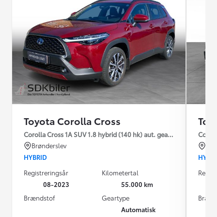
Toyota Corolla Cross
Toy
Corolla Cross 1A SUV 1.8 hybrid (140 hk) aut. gear Style - Comfort
Coroll
Brønderslev
Esb
HYBRID
HYBR
Registreringsår
Kilometertal
Regist
08-2023
55.000 km
Brændstof
Geartype
Brænd
Automatisk