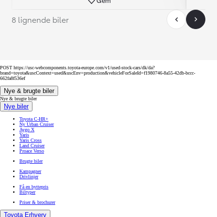
Gem
8 lignende biler
POST https://usc-webcomponents.toyota-europe.com/v1/used-stock-cars/dk/da?
brand=toyota&uscContext=used&uscEnv=production&vehicleForSaleId=f1980746-8a55-42db-bccc-
662fa8f536ef
Nye & brugte biler
Nye & brugte biler
Nye biler
Toyota C-HR+
Ny Urban Cruiser
Aygo X
Yaris
Yaris Cross
Land Cruiser
Proace Verso
Brugte biler
Kampagner
Drivlinjer
Få en byttepris
Biltyper
Priser & brochurer
Toyota Erhverv