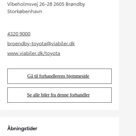
Vibeholmsvej 26-28 2605 Brøndby
Storkøbenhavn
4320 9000
(Opens in new tab)
broendby-toyota@viabiler.dk
(Opens in new tab)
www.viabiler.dk/toyota
(Opens in new tab)
Gå til forhandlerens hjemmeside
(Opens in new tab)
Se alle biler fra denne forhandler
(Opens in new tab)
Åbningstider