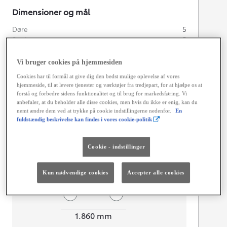
Dimensioner og mål
Døre
5
Sæder
5
Vi bruger cookies på hjemmesiden
Cookies har til formål at give dig den bedst mulige oplevelse af vores
hjemmeside, til at levere tjenester og værktøjer fra tredjepart, for at hjælpe os at
mm
forstå og forbedre sidens funktionalitet og til brug for markedsføring. Vi
anbefaler, at du beholder alle disse cookies, men hvis du ikke er enig, kan du
1.650
nemt ændre dem ved at trykke på cookie indstillingerne nedenfor.
En
fuldstændig beskrivelse kan findes i vores cookie-politik
Højt
Længde
4.690
mm
Cookie - indstillinger
Kun nødvendige cookies
Accepter alle cookies
Bredde
1.860
mm