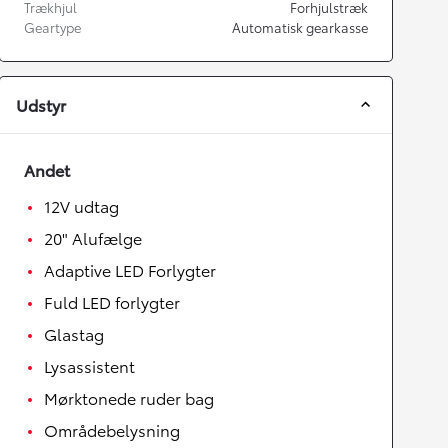
Trækhjul
Forhjulstræk
Geartype
Automatisk gearkasse
Udstyr
Andet
12V udtag
20" Alufælge
Adaptive LED Forlygter
Fuld LED forlygter
Glastag
Lysassistent
Mørktonede ruder bag
Områdebelysning