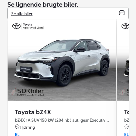
Se lignende brugte biler.
Se alle biler
Toyota bZ4X
Toy
bZ4X 1A SUV 150 kW (204 hk ) aut. gear Executive Premium
bZ4X 1
Hjørring
Hjø
EL
EL