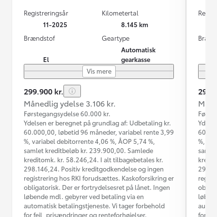
Registreringsår
Kilometertal
Regist
11-2025
8.145 km
Brændstof
Geartype
Brænd
Automatisk
El
gearkasse
Vis mere
299.900 kr.
299.9
Månedlig ydelse 3.106 kr.
Måned
Førstegangsydelse 60.000 kr.
Første
Ydelsen er beregnet på grundlag af: Udbetaling kr.
Ydelse
60.000,00, løbetid 96 måneder, variabel rente 3,99
60.000
%, variabel debitorrente 4,06 %, ÅOP 5,74 %,
%, var
samlet kreditbeløb kr. 239.900,00. Samlede
samlet
kreditomk. kr. 58.246,24. I alt tilbagebetales kr.
kredit
298.146,24. Positiv kreditgodkendelse og ingen
298.14
registrering hos RKI forudsættes. Kaskoforsikring er
regist
obligatorisk. Der er fortrydelsesret på lånet. Ingen
obliga
løbende mdl. gebyrer ved betaling via en
løbend
automatisk betalingstjeneste. Vi tager forbehold
automa
for fejl, prisændringer og renteforhøjelser.
for fe