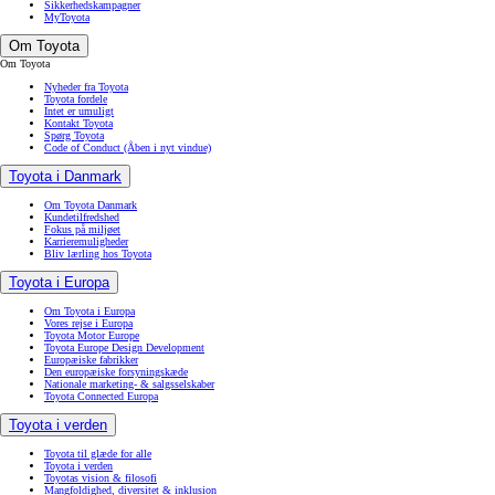
Sikkerhedskampagner
MyToyota
Om Toyota
Om Toyota
Nyheder fra Toyota
Toyota fordele
Intet er umuligt
Kontakt Toyota
Spørg Toyota
Code of Conduct
(Åben i nyt vindue)
Toyota i Danmark
Om Toyota Danmark
Kundetilfredshed
Fokus på miljøet
Karrieremuligheder
Bliv lærling hos Toyota
Toyota i Europa
Om Toyota i Europa
Vores rejse i Europa
Toyota Motor Europe
Toyota Europe Design Development
Europæiske fabrikker
Den europæiske forsyningskæde
Nationale marketing- & salgsselskaber
Toyota Connected Europa
Toyota i verden
Toyota til glæde for alle
Toyota i verden
Toyotas vision & filosofi
Mangfoldighed, diversitet & inklusion