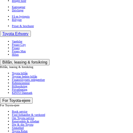
Brugte biler
Kampagner
Drivlinjer
Få en byttepris
Biltyper
Priser & brochurer
Toyota Erhverv
Varebiler
Proace City
Proace
Proace Max
Hilux
Billån, leasing & forsikring
Billån, leasing & forsikring
Toyota billån
Toyotas bedste billån
Finanstilsynets redegørelser
Referencerenter
Bilforsikring
Privatleasing
KINTO Danmark
For Toyota-ejere
For Toyota-ejere
Book service
Find forhandler & værksted
Om Toyota service
Reservedele & tilbehør
Dig & din Toyota
Sikkerhed
Toyota Relax