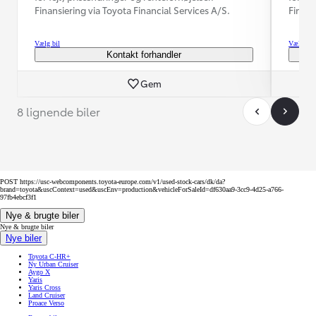
Finansiering via Toyota Financial Services A/S.
Finans
Vælg bil
Vælg bil
Kontakt forhandler
Gem
8 lignende biler
POST https://usc-webcomponents.toyota-europe.com/v1/used-stock-cars/dk/da?
brand=toyota&uscContext=used&uscEnv=production&vehicleForSaleId=df630aa9-3cc9-4d25-a766-
97fb4ebcf3f1
Nye & brugte biler
Nye & brugte biler
Nye biler
Toyota C-HR+
Ny Urban Cruiser
Aygo X
Yaris
Yaris Cross
Land Cruiser
Proace Verso