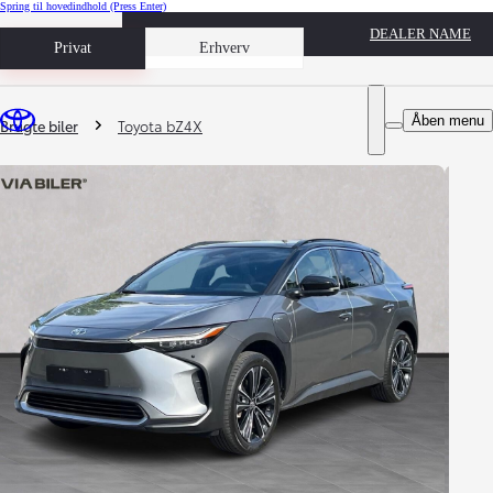
Spring til hovedindhold
(Press Enter)
DEALER NAME
Book prøvetur
Privat
Erhverv
Du er her
:
Åben menu
Brugte biler
Toyota bZ4X