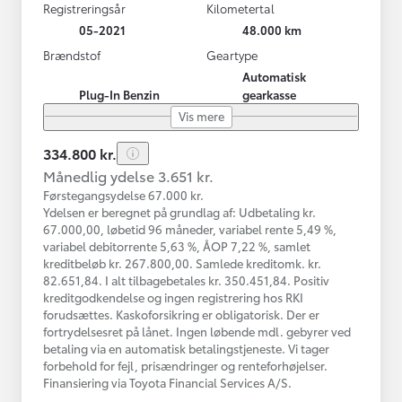
Registreringsår
Kilometertal
05-2021
48.000 km
Brændstof
Geartype
Automatisk
Plug-In Benzin
gearkasse
Vis mere
334.800 kr.
Månedlig ydelse 3.651 kr.
Førstegangsydelse 67.000 kr.
Ydelsen er beregnet på grundlag af: Udbetaling kr.
67.000,00, løbetid 96 måneder, variabel rente 5,49 %,
variabel debitorrente 5,63 %, ÅOP 7,22 %, samlet
kreditbeløb kr. 267.800,00. Samlede kreditomk. kr.
82.651,84. I alt tilbagebetales kr. 350.451,84. Positiv
kreditgodkendelse og ingen registrering hos RKI
forudsættes. Kaskoforsikring er obligatorisk. Der er
fortrydelsesret på lånet. Ingen løbende mdl. gebyrer ved
betaling via en automatisk betalingstjeneste. Vi tager
forbehold for fejl, prisændringer og renteforhøjelser.
Finansiering via Toyota Financial Services A/S.