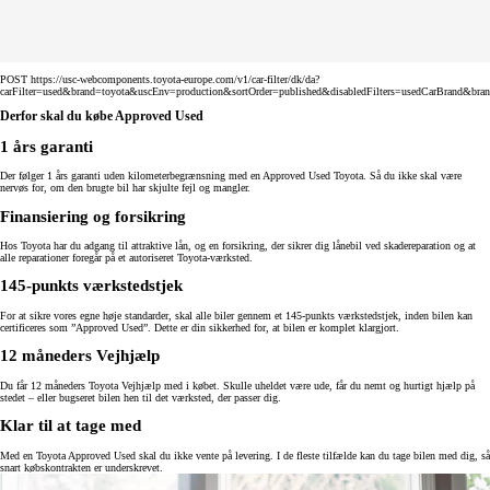
POST https://usc-webcomponents.toyota-europe.com/v1/car-filter/dk/da?
carFilter=used&brand=toyota&uscEnv=production&sortOrder=published&disabledFilters=usedCarBrand&bra
Derfor skal du købe Approved Used
1 års garanti
Der følger 1 års garanti uden kilometerbegrænsning med en Approved Used Toyota. Så du ikke skal være
nervøs for, om den brugte bil har skjulte fejl og mangler.
Finansiering og forsikring
Hos Toyota har du adgang til attraktive lån, og en forsikring, der sikrer dig lånebil ved skadereparation og at
alle reparationer foregår på et autoriseret Toyota-værksted.
145-punkts værkstedstjek
For at sikre vores egne høje standarder, skal alle biler gennem et 145-punkts værkstedstjek, inden bilen kan
certificeres som ”Approved Used”. Dette er din sikkerhed for, at bilen er komplet klargjort.
12 måneders Vejhjælp
Du får 12 måneders Toyota Vejhjælp med i købet. Skulle uheldet være ude, får du nemt og hurtigt hjælp på
stedet – eller bugseret bilen hen til det værksted, der passer dig.
Klar til at tage med
Med en Toyota Approved Used skal du ikke vente på levering. I de fleste tilfælde kan du tage bilen med dig, så
snart købskontrakten er underskrevet.