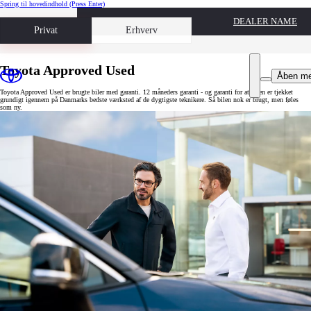
Spring til hovedindhold
(Press Enter)
DEALER NAME
Book prøvetur
Privat
Erhverv
Toyota Approved Used
Åben m
Toyota Approved Used er brugte biler med garanti. 12 måneders garanti - og garanti for at bilen er tjekket
grundigt igennem på Danmarks bedste værksted af de dygtigste teknikere. Så bilen nok er brugt, men føles
som ny.