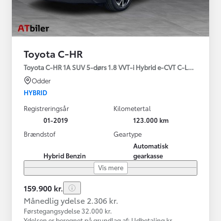
Toyota C-HR
Toyota C-HR 1A SUV 5-dørs 1.8 VVT-i Hybrid e-CVT C-LUB - SMAR
Odder
HYBRID
Registreringsår
Kilometertal
01-2019
123.000 km
Brændstof
Geartype
Automatisk
Hybrid Benzin
gearkasse
Vis mere
159.900 kr.
Månedlig ydelse 2.306 kr.
Førstegangsydelse 32.000 kr.
Ydelsen er beregnet på grundlag af: Udbetaling kr.