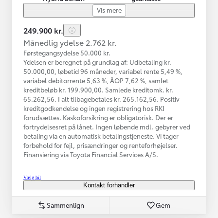
Vis mere
249.900 kr.
Månedlig ydelse 2.762 kr.
Førstegangsydelse 50.000 kr.
Ydelsen er beregnet på grundlag af: Udbetaling kr.
50.000,00, løbetid 96 måneder, variabel rente 5,49 %,
variabel debitorrente 5,63 %, ÅOP 7,62 %, samlet
kreditbeløb kr. 199.900,00. Samlede kreditomk. kr.
65.262,56. I alt tilbagebetales kr. 265.162,56. Positiv
kreditgodkendelse og ingen registrering hos RKI
forudsættes. Kaskoforsikring er obligatorisk. Der er
fortrydelsesret på lånet. Ingen løbende mdl. gebyrer ved
betaling via en automatisk betalingstjeneste. Vi tager
forbehold for fejl, prisændringer og renteforhøjelser.
Finansiering via Toyota Financial Services A/S.
Vælg bil
Kontakt forhandler
Sammenlign
Gem