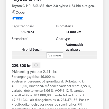
Toyota C-HR 1B SUV 5-dørs 2.0 hybrid (184 hk) aut. gear C-HIC
Odder
HYBRID
Registreringsår
Kilometertal
01-2023
61.000 km
Brændstof
Geartype
Automatisk
Hybrid Benzin
gearkasse
Vis mere
229.800 kr.
Månedlig ydelse 2.411 kr.
Førstegangsydelse 46.000 kr.
Ydelsen er beregnet på grundlag af: Udbetaling kr.
46.000,00, løbetid 96 måneder, variabel rente 3,99 %,
variabel debitorrente 4,06 %, ÅOP 6,12 %, samlet
kreditbeløb kr. 183.800,00. Samlede kreditomk. kr.
47.671,36. I alt tilbagebetales kr. 231.471,36. Positiv
kreditgodkendelse og ingen registrering hos RKI
forudsættes. Kaskoforsikring er obligatorisk. Der er