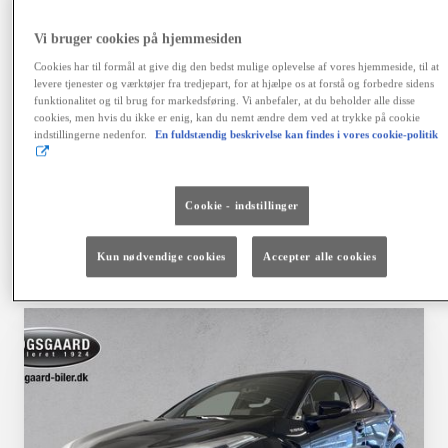
variabel debitorrente 4,06 %, ÅOP 6,41 %, samlet
kreditbeløb kr. 155.900,00. Samlede kreditomk. kr.
Vi bruger cookies på hjemmesiden
42.468,64. I alt tilbagebetales kr. 198.368,64. Positiv
kreditgodkendelse og ingen registrering hos RKI
Cookies har til formål at give dig den bedst mulige oplevelse af vores hjemmeside, til at
forudsættes. Kaskoforsikring er obligatorisk. Der er
levere tjenester og værktøjer fra tredjepart, for at hjælpe os at forstå og forbedre sidens
fortrydelsesret på lånet. Ingen løbende mdl. gebyrer ved
funktionalitet og til brug for markedsføring. Vi anbefaler, at du beholder alle disse
cookies, men hvis du ikke er enig, kan du nemt ændre dem ved at trykke på cookie
betaling via en automatisk betalingstjeneste. Vi tager
indstillingerne nedenfor.
En fuldstændig beskrivelse kan findes i vores cookie-politik
forbehold for fejl, prisændringer og renteforhøjelser.
Finansiering via Toyota Financial Services A/S.
Cookie - indstillinger
Vælg bil
Kontakt forhandler
Kun nødvendige cookies
Accepter alle cookies
Sammenlign
Gem