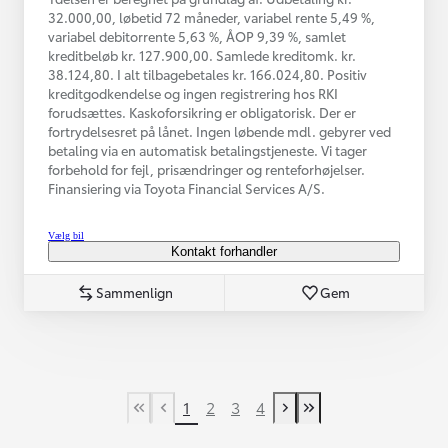
32.000,00, løbetid 72 måneder, variabel rente 5,49 %,
variabel debitorrente 5,63 %, ÅOP 9,39 %, samlet
kreditbeløb kr. 127.900,00. Samlede kreditomk. kr.
38.124,80. I alt tilbagebetales kr. 166.024,80. Positiv
kreditgodkendelse og ingen registrering hos RKI
forudsættes. Kaskoforsikring er obligatorisk. Der er
fortrydelsesret på lånet. Ingen løbende mdl. gebyrer ved
betaling via en automatisk betalingstjeneste. Vi tager
forbehold for fejl, prisændringer og renteforhøjelser.
Finansiering via Toyota Financial Services A/S.
Vælg bil
Kontakt forhandler
Sammenlign
Gem
1
2
3
4
First Page
Tidligere side
Næste side
Last Page