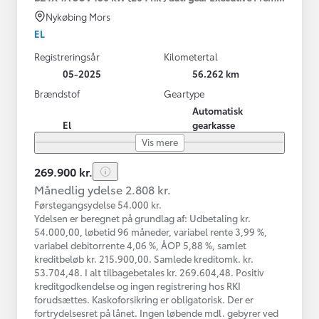
Nykøbing Mors
EL
Registreringsår
Kilometertal
05-2025
56.262 km
Brændstof
Geartype
Automatisk
El
gearkasse
Vis mere
269.900 kr.
Månedlig ydelse 2.808 kr.
Førstegangsydelse 54.000 kr.
Ydelsen er beregnet på grundlag af: Udbetaling kr.
54.000,00, løbetid 96 måneder, variabel rente 3,99 %,
variabel debitorrente 4,06 %, ÅOP 5,88 %, samlet
kreditbeløb kr. 215.900,00. Samlede kreditomk. kr.
53.704,48. I alt tilbagebetales kr. 269.604,48. Positiv
kreditgodkendelse og ingen registrering hos RKI
forudsættes. Kaskoforsikring er obligatorisk. Der er
fortrydelsesret på lånet. Ingen løbende mdl. gebyrer ved