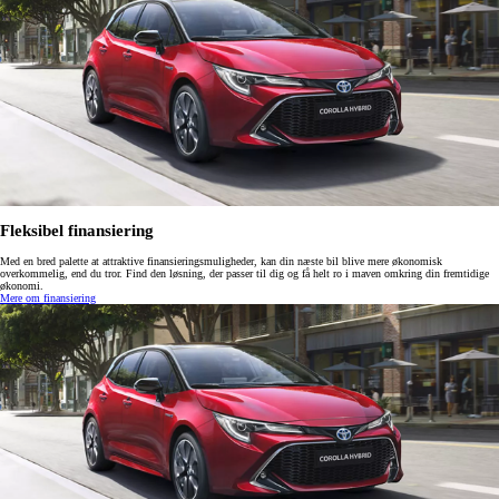
Fleksibel finansiering
Med en bred palette at attraktive finansieringsmuligheder, kan din næste bil blive mere økonomisk
overkommelig, end du tror. Find den løsning, der passer til dig og få helt ro i maven omkring din fremtidige
økonomi.
Mere om finansiering