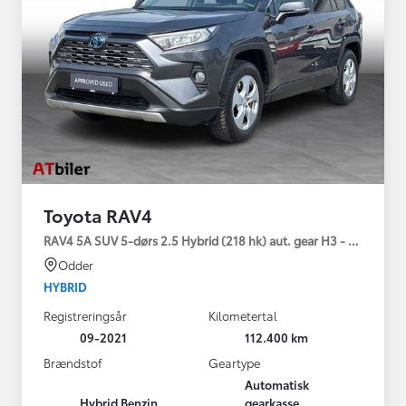
Toyota RAV4
RAV4 5A SUV 5-dørs 2.5 Hybrid (218 hk) aut. gear H3 - Comfort
Odder
HYBRID
Registreringsår
Kilometertal
09-2021
112.400 km
Brændstof
Geartype
Automatisk
Hybrid Benzin
gearkasse