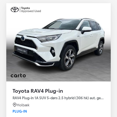
Toyota RAV4 Plug-in
RAV4 Plug-in 1A SUV 5-dørs 2.5 hybrid (306 hk) aut. gear AWD-i
Holbæk
PLUG-IN