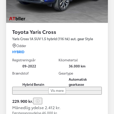
Toyota Yaris Cross
Yaris Cross 1A SUV 1.5 hybrid (116 hk) aut. gear Style
Odder
HYBRID
Registreringsår
Kilometertal
09-2022
36.000 km
Brændstof
Geartype
Automatisk
Hybrid Benzin
gearkasse
Vis mere
229.900 kr.
Månedlig ydelse 2.412 kr.
Førstegangsydelse 46.000 kr.