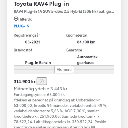
Toyota RAV4 Plug-in
RAV4 Plug-in 1A SUV 5-dørs 2.5 Hybrid (306 hk) aut. gear AWD-i
Hillerød
PLUG-IN
Registreringsår
Kilometertal
03-2021
84.100 km
Brændstof
Geartype
Automatisk
Plug-In Benzin
gearkasse
Vis mere
314.900 kr.
Månedlig ydelse 3.443 kr.
Førstegangsydelse 63.000 kr.
Ydelsen er beregnet på grundlag af: Udbetaling kr.
63.000,00, løbetid 96 måneder, variabel rente 5,49 %,
variabel debitorrente 5,63 %, ÅOP 7,30 %, samlet
kreditbeløb kr. 251.900,00. Samlede kreditomk. kr.
78.622,24. I alt tilbagebetales kr. 330.522,24. Positiv
kreditgodkendelse og ingen registrering hos RKI