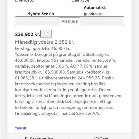
Automatisk
Hybrid Benzin
gearkasse
Vis mere
229.900 kr.
Månedlig ydelse 2.552 kr.
Førstegangsydelse 46.000 kr.
Ydelsen er beregnet på grundlag af: Udbetaling kr.
46.000,00, løbetid 96 måneder, variabel rente 5,49 %,
variabel debitorrente 5,63 %, ÅOP 7,75 %, samlet
kreditbeløb kr. 183.900,00. Samlede kreditomk. kr.
61.085,28. I alt tilbagebetales kr. 244.985,28. Positiv
kreditgodkendelse og ingen registrering hos RKI
forudsættes. Kaskoforsikring er obligatorisk. Der er
fortrydelsesret på lånet. Ingen løbende mdl. gebyrer ved
betaling via en automatisk betalingstjeneste. Vi tager
forbehold for fejl, prisændringer og renteforhøjelser.
Finansiering via Toyota Financial Services A/S.
Vælg bil
Sammenlign
Gem