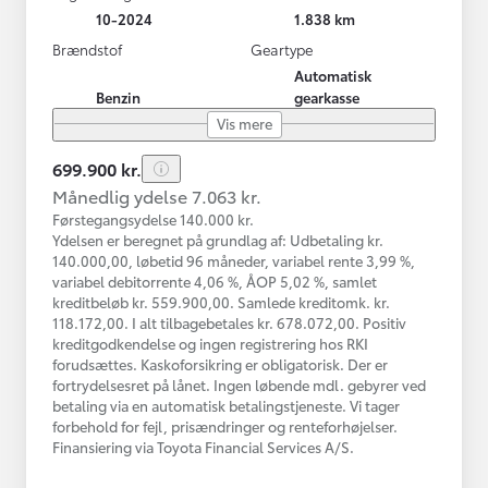
10-2024
1.838 km
Brændstof
Geartype
Automatisk
Benzin
gearkasse
Vis mere
699.900 kr.
Månedlig ydelse 7.063 kr.
Førstegangsydelse 140.000 kr.
Ydelsen er beregnet på grundlag af: Udbetaling kr.
140.000,00, løbetid 96 måneder, variabel rente 3,99 %,
variabel debitorrente 4,06 %, ÅOP 5,02 %, samlet
kreditbeløb kr. 559.900,00. Samlede kreditomk. kr.
118.172,00. I alt tilbagebetales kr. 678.072,00. Positiv
kreditgodkendelse og ingen registrering hos RKI
forudsættes. Kaskoforsikring er obligatorisk. Der er
fortrydelsesret på lånet. Ingen løbende mdl. gebyrer ved
betaling via en automatisk betalingstjeneste. Vi tager
forbehold for fejl, prisændringer og renteforhøjelser.
Finansiering via Toyota Financial Services A/S.