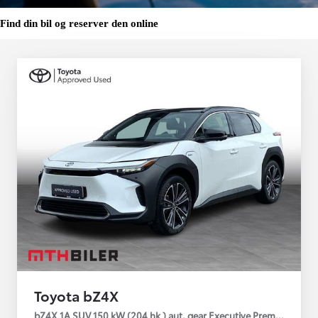
Find din bil og reserver den online
Toyota bZ4X
bZ4X 1A SUV 150 kW (204 hk ) aut. gear Executive Premium