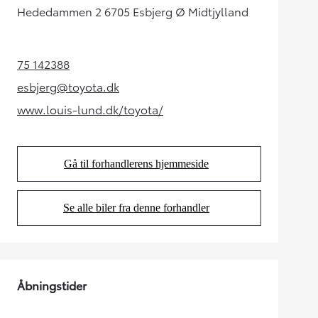
Hededammen 2 6705 Esbjerg Ø Midtjylland
75 142388
(Opens in new tab)
esbjerg@toyota.dk
(Opens in new tab)
www.louis-lund.dk/toyota/
(Opens in new tab)
Gå til forhandlerens hjemmeside
(Opens in new tab)
Se alle biler fra denne forhandler
(Opens in new tab)
Åbningstider