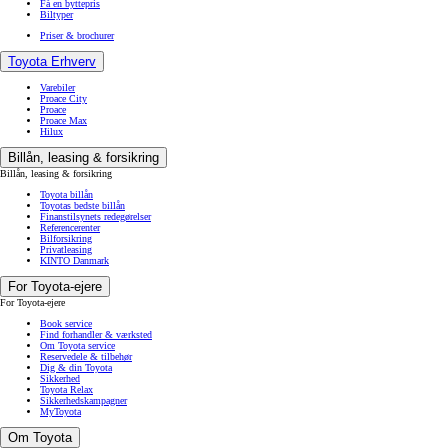
Få en byttepris
Biltyper
Priser & brochurer
Toyota Erhverv
Varebiler
Proace City
Proace
Proace Max
Hilux
Billån, leasing & forsikring
Billån, leasing & forsikring
Toyota billån
Toyotas bedste billån
Finanstilsynets redegørelser
Referencerenter
Bilforsikring
Privatleasing
KINTO Danmark
For Toyota-ejere
For Toyota-ejere
Book service
Find forhandler & værksted
Om Toyota service
Reservedele & tilbehør
Dig & din Toyota
Sikkerhed
Toyota Relax
Sikkerhedskampagner
MyToyota
Om Toyota