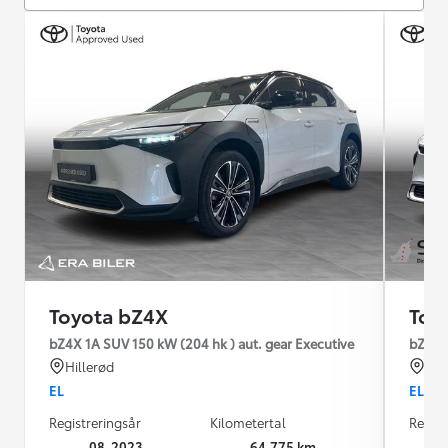
Toyota bZ4X
Toy
bZ4X 1A SUV 150 kW (204 hk ) aut. gear Executive
bZ4X 1
Hillerød
Hjø
EL
EL
Registreringsår
Kilometertal
Regist
08-2023
64.775 km