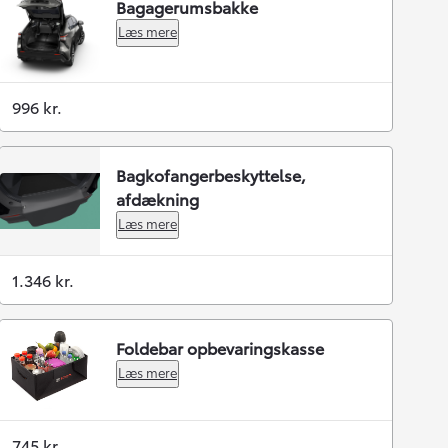
Bagagerumsbakke
Læs mere
996 kr.
Bagkofangerbeskyttelse,
afdækning
Læs mere
1.346 kr.
Foldebar opbevaringskasse
Læs mere
745 kr.