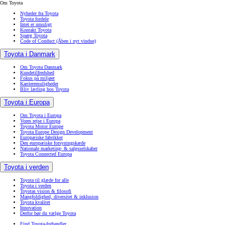
Om Toyota
Nyheder fra Toyota
Toyota fordele
Intet er umuligt
Kontakt Toyota
Spørg Toyota
Code of Conduct
(Åben i nyt vindue)
Toyota i Danmark
Om Toyota Danmark
Kundetilfredshed
Fokus på miljøet
Karrieremuligheder
Bliv lærling hos Toyota
Toyota i Europa
Om Toyota i Europa
Vores rejse i Europa
Toyota Motor Europe
Toyota Europe Design Development
Europæiske fabrikker
Den europæiske forsyningskæde
Nationale marketing- & salgsselskaber
Toyota Connected Europa
Toyota i verden
Toyota til glæde for alle
Toyota i verden
Toyotas vision & filosofi
Mangfoldighed, diversitet & inklusion
Toyota kvalitet
Innovation
Derfor bør du vælge Toyota
Find Toyota-forhandler