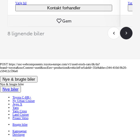
Vælg bil
Vælg bil
Kontakt forhandler
Gem
8 lignende biler
POST https://usc-webcomponents.toyota-europe.com/v1/used-stock-cars/dk/da?
brand=toyota&uscContext=used&uscEnv=production&vehicleForSaleId=35d4abbe-c344-410d-9b20-
c59412c196e0
Nye & brugte biler
Nye & brugte biler
Nye biler
Toyota C-HR+
Ny Urban Cruiser
Aygo X
Yaris
Yaris Cross
Land Cruiser
Proace Verso
Brugte biler
Kampagner
Drivlinjer