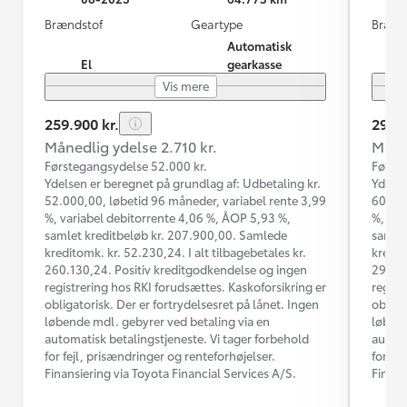
Brændstof
Geartype
Brænd
Automatisk
El
gearkasse
Vis mere
259.900 kr.
299.9
Månedlig ydelse 2.710 kr.
Måned
Førstegangsydelse 52.000 kr.
Første
Ydelsen er beregnet på grundlag af: Udbetaling kr.
Ydelse
52.000,00, løbetid 96 måneder, variabel rente 3,99
60.000
%, variabel debitorrente 4,06 %, ÅOP 5,93 %,
%, var
samlet kreditbeløb kr. 207.900,00. Samlede
samlet
kreditomk. kr. 52.230,24. I alt tilbagebetales kr.
kredit
260.130,24. Positiv kreditgodkendelse og ingen
298.14
registrering hos RKI forudsættes. Kaskoforsikring er
regist
obligatorisk. Der er fortrydelsesret på lånet. Ingen
obliga
løbende mdl. gebyrer ved betaling via en
løbend
automatisk betalingstjeneste. Vi tager forbehold
automa
for fejl, prisændringer og renteforhøjelser.
for fe
Finansiering via Toyota Financial Services A/S.
Finans