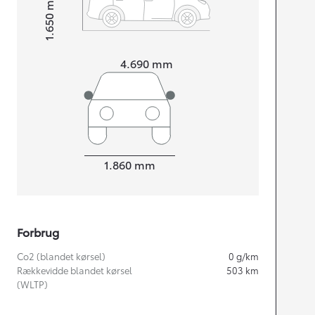
1.650
Højt
Længde
4.690
mm
Bredde
1.860
mm
Forbrug
Co2 (blandet kørsel)
0
g/km
Rækkevidde blandet kørsel
503
km
(WLTP)