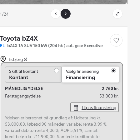
1/24
Toyota bZ4X
Gem bil
EL
bZ4X 1A SUV 150 kW (204 hk ) aut. gear Executive
Esbjerg Ø
Skift til kontant
Skift til kontant
Vælg finansiering
Kontant
Finansiering
MÅNEDLIG YDELSE
2.760 kr.
Førstegangsydelse
53.000 kr.
Tilpas finansiering
Ydelsen er beregnet på grundlag af: Udbetaling kr.
53.000,00, løbetid 96 måneder, variabel rente 3,99 %,
variabel debitorrente 4,06 %, ÅOP 5,91 %, samlet
kreditbeløb kr. 211.900,00. Samlede kreditomk. kr.