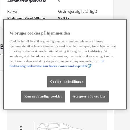
Automatisk gearkasse
5
Farve
Grøn ejerafgift (årligt)
Platinum Pearl White
920 kr.
Vi bruger cookies på hjemmesiden
Cookies har til formål at give dig den bedst mulige oplevelse af vores
Bildetaljer
hjemmeside, til at levere tjenester og værktøjer fra tredjepart, for at hjælpe os at
forstå og forbedre sidens funktionalitet og til brug for markedsføring. Vi
anbefaler, at du beholder alle disse cookies, men hvis du ikke er enig, kan du
Specifikationer
nemt ændre dem ved at trykke på cookie indstillingerne nedenfor.
En
fuldstændig beskrivelse kan findes i vores cookie-politik
Dimensioner og mål
Cookie - indstillinger
Døre
5
Sæder
5
Kun nødvendige cookies
Accepter alle cookies
mm