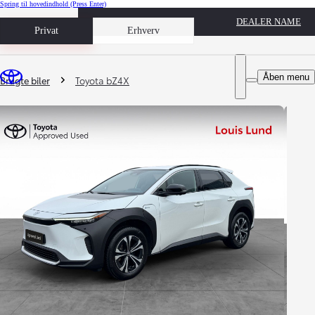
Spring til hovedindhold
(Press Enter)
DEALER NAME
Book prøvetur
Privat
Erhverv
Du er her
:
Åben menu
Brugte biler
Toyota bZ4X