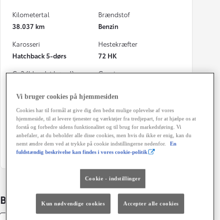
Kilometertal
Brændstof
38.037 km
Benzin
Karosseri
Hestekræfter
Hatchback 5-dørs
72 HK
Co2 (blandet kørsel)
Geartype
113 g/km
Automatisk gearkasse
Vi bruger cookies på hjemmesiden
Døre
Farve
Cookies har til formål at give dig den bedst mulige oplevelse af vores
5
040 Pure White
hjemmeside, til at levere tjenester og værktøjer fra tredjepart, for at hjælpe os at
forstå og forbedre sidens funktionalitet og til brug for markedsføring. Vi
Energiklasse
Grøn ejerafgift (årligt)
anbefaler, at du beholder alle disse cookies, men hvis du ikke er enig, kan du
1.400 kr.
nemt ændre dem ved at trykke på cookie indstillingerne nedenfor.
En
fuldstændig beskrivelse kan findes i vores cookie-politik
Cookie - indstillinger
Bildetaljer
Kun nødvendige cookies
Accepter alle cookies