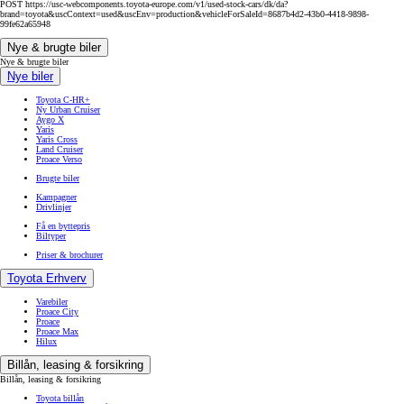
POST https://usc-webcomponents.toyota-europe.com/v1/used-stock-cars/dk/da?
brand=toyota&uscContext=used&uscEnv=production&vehicleForSaleId=8687b4d2-43b0-4418-9898-
99fe62a65948
Nye & brugte biler
Nye & brugte biler
Nye biler
Toyota C-HR+
Ny Urban Cruiser
Aygo X
Yaris
Yaris Cross
Land Cruiser
Proace Verso
Brugte biler
Kampagner
Drivlinjer
Få en byttepris
Biltyper
Priser & brochurer
Toyota Erhverv
Varebiler
Proace City
Proace
Proace Max
Hilux
Billån, leasing & forsikring
Billån, leasing & forsikring
Toyota billån