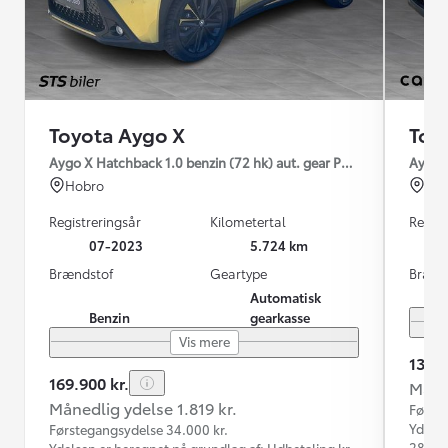
Toyota Aygo X
Toy
Aygo X Hatchback 1.0 benzin (72 hk) aut. gear Pulse Edition - Des
Aygo X
Hobro
Ho
Registreringsår
Kilometertal
Regist
07-2023
5.724 km
Brændstof
Geartype
Brænd
Automatisk
Benzin
gearkasse
Vis mere
139.9
169.900 kr.
Måned
Månedlig ydelse 1.819 kr.
Første
Ydelse
Førstegangsydelse 34.000 kr.
28.000
Ydelsen er beregnet på grundlag af: Udbetaling kr.