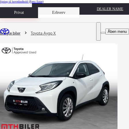
Spring til hovedindhold
(Press Enter)
DEALER NAME
Book prøvetur
Privat
Erhverv
Du er her
:
Åben menu
Brugte biler
Toyota Aygo X