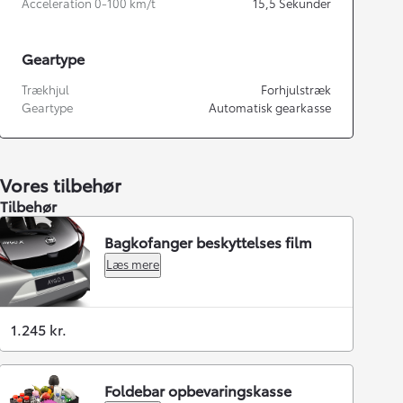
Acceleration 0-100 km/t
15,5
Sekunder
Geartype
Trækhjul
Forhjulstræk
Geartype
Automatisk gearkasse
Vores tilbehør
Tilbehør
Bagkofanger beskyttelses film
Læs mere
1.245 kr.
Foldebar opbevaringskasse