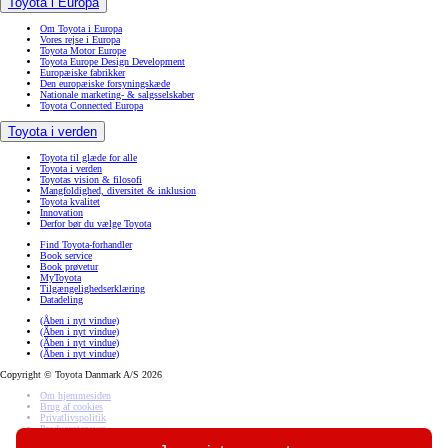
Toyota i Europa
Om Toyota i Europa
Vores rejse i Europa
Toyota Motor Europe
Toyota Europe Design Development
Europæiske fabrikker
Den europæiske forsyningskæde
Nationale marketing- & salgsselskaber
Toyota Connected Europa
Toyota i verden
Toyota til glæde for alle
Toyota i verden
Toyotas vision & filosofi
Mangfoldighed, diversitet & inklusion
Toyota kvalitet
Innovation
Derfor bør du vælge Toyota
Find Toyota-forhandler
Book service
Book prøvetur
MyToyota
Tilgængelighedserklæring
Datadeling
(Åben i nyt vindue)
(Åben i nyt vindue)
(Åben i nyt vindue)
(Åben i nyt vindue)
Copyright © Toyota Danmark A/S 2026
Om hjemmesiden
Brug af cookies
Privatlivspolitik
Producentansvar