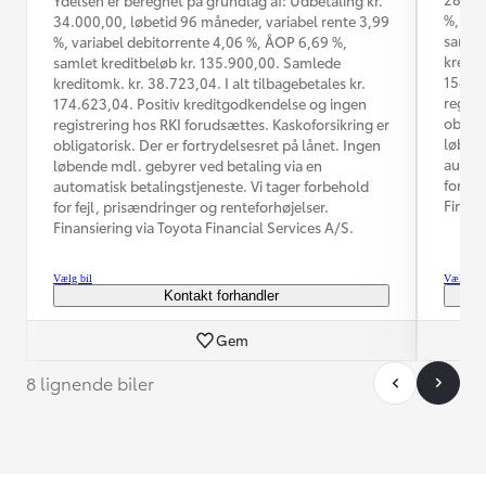
%, var
34.000,00, løbetid 96 måneder, variabel rente 3,99
samlet
%, variabel debitorrente 4,06 %, ÅOP 6,69 %,
kredit
samlet kreditbeløb kr. 135.900,00. Samlede
154.62
kreditomk. kr. 38.723,04. I alt tilbagebetales kr.
regist
174.623,04. Positiv kreditgodkendelse og ingen
obliga
registrering hos RKI forudsættes. Kaskoforsikring er
løbend
obligatorisk. Der er fortrydelsesret på lånet. Ingen
automa
løbende mdl. gebyrer ved betaling via en
for fe
automatisk betalingstjeneste. Vi tager forbehold
Finans
for fejl, prisændringer og renteforhøjelser.
Finansiering via Toyota Financial Services A/S.
Vælg bil
Vælg bil
Kontakt forhandler
Gem
8 lignende biler