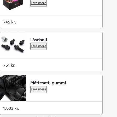
Læs mere
745 kr.
Låsebolt
Læs mere
751 kr.
Måttesæt, gummi
Læs mere
1.003 kr.