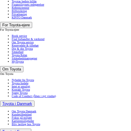
Toyotas bedste billån
Finanstilsynets redegørelser
Referencerenter
Bilforsikring
Privatleasing
KINTO Danmark
For Toyota-ejere
For Toyota-ejere
Book service
Find forhandler & værksted
Om Toyota service
Reservedele & tilbehør
Dig & din Toyota
Sikkerhed
Toyota Relax
Sikkerhedskampagner
MyToyota
Om Toyota
Om Toyota
Nyheder fra Toyota
Toyota fordele
Intet er umuligt
Kontakt Toyota
Spørg Toyota
Code of Conduct
(Åben i nyt vindue)
Toyota i Danmark
Om Toyota Danmark
Kundetilfredshed
Fokus på miljøet
Karrieremuligheder
Bliv lærling hos Toyota