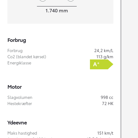
Bredde
1.740
mm
Forbrug
Forbrug
24,2
km/L
Co2 (blandet kørsel)
113
g/km
Energiklasse
Motor
Slagvolumen
998
cc
Hestekræfter
72
HK
Ydeevne
Maks hastighed
151
km/t