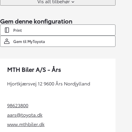
Vis alt tilbehør
Gem denne konfiguration
Print
Gem til MyToyota
MTH Biler A/S - Års
Hjortkjærsvej 12 9600 Års Nordjylland
98623800
(Opens in new tab)
aars@toyota.dk
(Opens in new tab)
www.mthbiler.dk
(Opens in new tab)