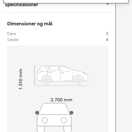
Specifikationer
Dimensioner og mål
Døre
5
Sæder
4
mm
1.510
Højt
Længde
3.700
mm