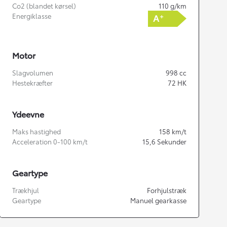
Co2 (blandet kørsel)
110
g/km
Energiklasse
Motor
Slagvolumen
998
cc
Hestekræfter
72
HK
Ydeevne
Maks hastighed
158
km/t
Acceleration 0-100 km/t
15,6
Sekunder
Geartype
Trækhjul
Forhjulstræk
Geartype
Manuel gearkasse