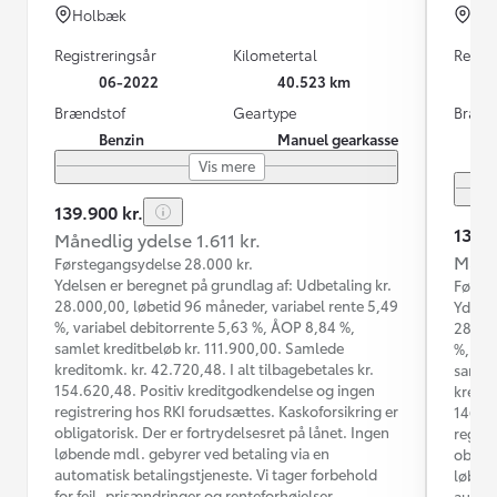
Holbæk
Ran
Registreringsår
Kilometertal
Regist
06-2022
40.523 km
Brændstof
Geartype
Brænd
Benzin
Manuel gearkasse
Vis mere
139.900 kr.
139.9
Månedlig ydelse 1.611 kr.
Måned
Førstegangsydelse 28.000 kr.
Ydelsen er beregnet på grundlag af: Udbetaling kr.
Første
28.000,00, løbetid 96 måneder, variabel rente 5,49
Ydelse
%, variabel debitorrente 5,63 %, ÅOP 8,84 %,
28.000
samlet kreditbeløb kr. 111.900,00. Samlede
%, var
kreditomk. kr. 42.720,48. I alt tilbagebetales kr.
samlet
154.620,48. Positiv kreditgodkendelse og ingen
kredit
registrering hos RKI forudsættes. Kaskoforsikring er
146.19
obligatorisk. Der er fortrydelsesret på lånet. Ingen
regist
løbende mdl. gebyrer ved betaling via en
obliga
automatisk betalingstjeneste. Vi tager forbehold
løbend
for fejl, prisændringer og renteforhøjelser.
automa