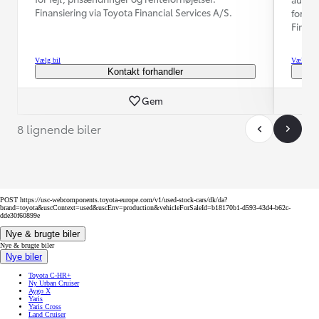
Finansiering via Toyota Financial Services A/S.
for fe
Finans
Vælg bil
Vælg bil
Kontakt forhandler
Gem
8 lignende biler
POST https://usc-webcomponents.toyota-europe.com/v1/used-stock-cars/dk/da?
brand=toyota&uscContext=used&uscEnv=production&vehicleForSaleId=b18170b1-d593-43d4-b62c-
dde30f60899e
Nye & brugte biler
Nye & brugte biler
Nye biler
Toyota C-HR+
Ny Urban Cruiser
Aygo X
Yaris
Yaris Cross
Land Cruiser