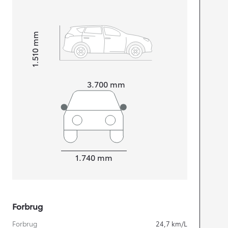
mm
1.510
Højt
Længde
3.700
mm
Bredde
1.740
mm
Forbrug
Forbrug
24,7
km/L