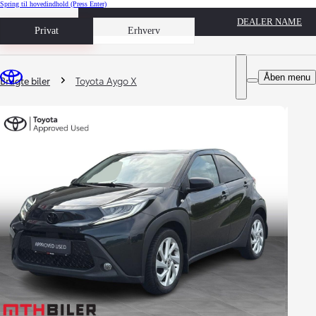
Spring til hovedindhold
(Press Enter)
DEALER NAME
Book prøvetur
Privat
Erhverv
Du er her
:
Åben menu
Brugte biler
Toyota Aygo X