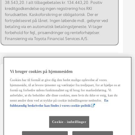
38.543,20. I alt tilbagebetales kr. 134.443,20. Positiv
kreditgodkendelse og ingen registrering hos RKI
forudsættes. Kaskoforsikring er obligatorisk. Der er
fortrydelsesret på lånet. Ingen løbende mdl. gebyrer ved
betaling via en automatisk betalingstjeneste. Vi tager
forbehold for fejl, prisændringer og renteforhøjelser.
Finansiering via Toyota Financial Services A/S.
Vi bruger cookies på hjemmesiden
Registreringsår
Modelår
Cookies har til formål at give dig den bedst mulige oplevelse af vores
07-2022
2022
hjemmeside, til at levere tjenester og værktøjer fra tredjepart, for at hjælpe os at
forstå og forbedre sidens funktionalitet og til brug for markedsføring. Vi
Kilometertal
Brændstof
anbefaler, at du beholder alle disse cookies, men hvis du ikke er enig, kan du
59.000 km
Benzin
nemt ændre dem ved at trykke på cookie indstillingerne nedenfor.
En
fuldstændig beskrivelse kan findes i vores cookie-politik
Karosseri
Hestekræfter
Hatchback 5-dørs
72 HK
Cookie - indstillinger
Co2 (blandet kørsel)
Geartype