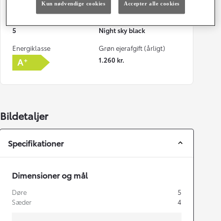
110 g/km
Manuel gearkasse
Kun nødvendige cookies
Accepter alle cookies
Døre
Farve
5
Night sky black
Energiklasse
Grøn ejerafgift (årligt)
1.260 kr.
Bildetaljer
Specifikationer
Dimensioner og mål
Døre
5
Sæder
4