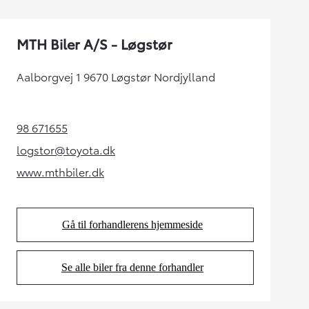
MTH Biler A/S - Løgstør
Aalborgvej 1 9670 Løgstør Nordjylland
98 671655
(Opens in new tab)
logstor@toyota.dk
(Opens in new tab)
www.mthbiler.dk
(Opens in new tab)
Gå til forhandlerens hjemmeside
(Opens in new tab)
Se alle biler fra denne forhandler
(Opens in new tab)