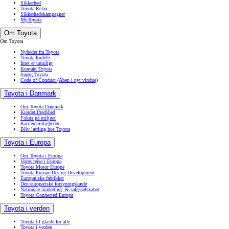
Sikkerhed
Toyota Relax
Sikkerhedskampagner
MyToyota
Om Toyota
Om Toyota
Nyheder fra Toyota
Toyota fordele
Intet er umuligt
Kontakt Toyota
Spørg Toyota
Code of Conduct
(Åben i nyt vindue)
Toyota i Danmark
Om Toyota Danmark
Kundetilfredshed
Fokus på miljøet
Karrieremuligheder
Bliv lærling hos Toyota
Toyota i Europa
Om Toyota i Europa
Vores rejse i Europa
Toyota Motor Europe
Toyota Europe Design Development
Europæiske fabrikker
Den europæiske forsyningskæde
Nationale marketing- & salgsselskaber
Toyota Connected Europa
Toyota i verden
Toyota til glæde for alle
Toyota i verden