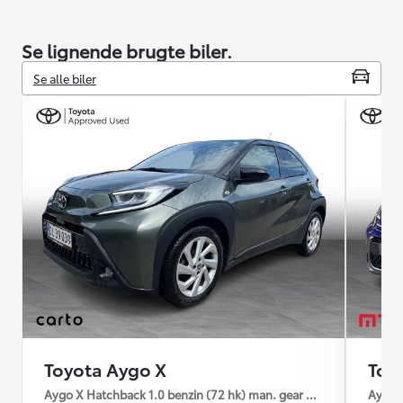
Se lignende brugte biler.
Se alle biler
Toyota Aygo X
Toy
Aygo X Hatchback 1.0 benzin (72 hk) man. gear Pulse
Aygo X