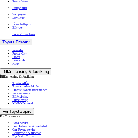
Proace Verso
Brugte biler
Kampagner
Drivlinjer
Få en byttepris
Biltyper
Priser & brochurer
Toyota Erhverv
Varebiler
Proace City
Proace
Proace Max
Hilux
Billån, leasing & forsikring
Billån, leasing & forsikring
Toyota billån
Toyotas bedste billån
Finanstilsynets redegørelser
Referencerenter
Bilforsikring
Privatleasing
KINTO Danmark
For Toyota-ejere
For Toyota-ejere
Book service
Find forhandler & værksted
Om Toyota service
Reservedele & tilbehør
Dig & din Toyota