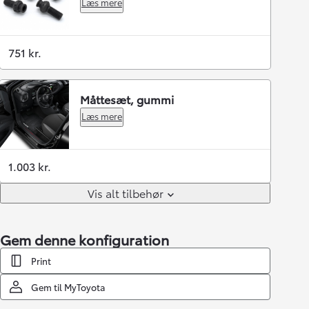
Læs mere
751 kr.
Måttesæt, gummi
Læs mere
1.003 kr.
Vis alt tilbehør
Gem denne konfiguration
Print
Gem til MyToyota