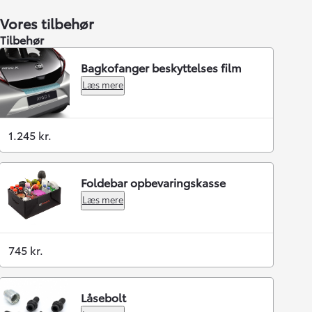
Vores tilbehør
Tilbehør
Bagkofanger beskyttelses film
Læs mere
1.245 kr.
Foldebar opbevaringskasse
Læs mere
745 kr.
Låsebolt