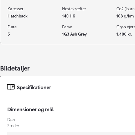
Karosseri
Hestekræfter
Co2 (blan
Hatchback
140 HK
108 g/km
Døre
Farve
Grøn ejeraf
5
1G3 Ash Grey
1.400 kr.
Bildetaljer
Specifikationer
Dimensioner og mål
Døre
Sæder