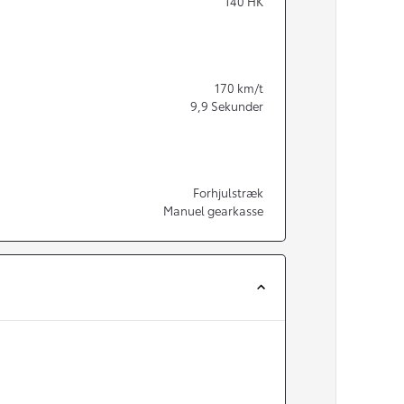
140
HK
170
km/t
9,9
Sekunder
Forhjulstræk
Manuel gearkasse