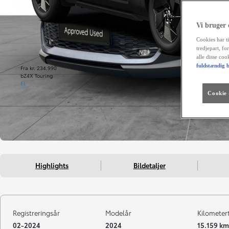
Vi bruger
Cookies har ti
tredjepart, fo
alle disse co
fuldstændig b
Fra kr. 234.990
bZ4X Touring
EL
Cookie -
Highlights
Bildetaljer
Registreringsår
Modelår
Kilometer
02-2024
2024
15.159 km