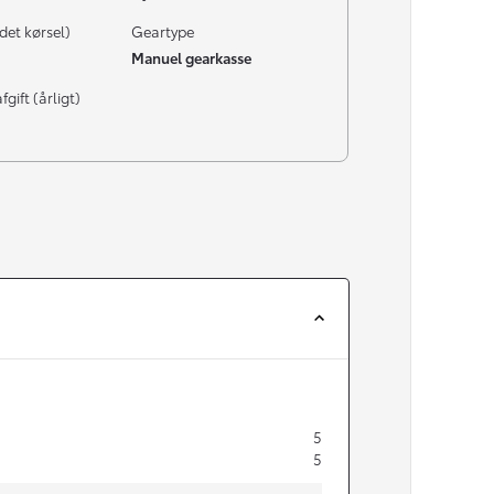
det kørsel)
Geartype
Manuel gearkasse
gift (årligt)
5
5