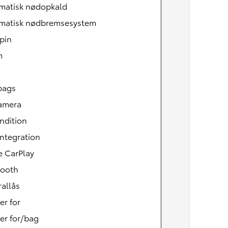
matisk nødopkald
matisk nødbremsesystem
pin
m
bags
amera
ndition
ntegration
e CarPlay
Den nye Yaris Cross
Kommer snart
tooth
allås
er for
er for/bag