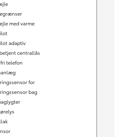
ejle
begrænser
pejle med varme
ilot
ilot adaptiv
betjent centrallås
ri telefon
aanlæg
ringssensor for
eringssensor bag
baglygter
ørelys
llak
ensor