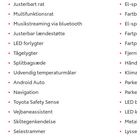
Justerbart rat
El-sp
Multifunktionsrat
Fart
Musikstreaming via bluetooth
El-s
Justerbar lændestøtte
Fartp
LED forlygter
Fartp
Tågelygter
Fjern
Splitbagsæde
Håndf
Udvendig temperaturmåler
Klim
Android Auto
Parke
Navigation
Park
Toyota Safety Sense
LED 
Vejbaneassistent
LED k
Skiltegenkendelse
Meta
Selestrammer
Lyss