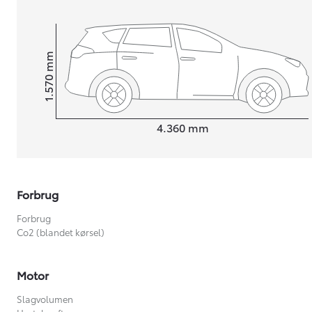
mm
1.570
Højt
Længde
4.360
mm
Forbrug
Forbrug
Co2 (blandet kørsel)
Motor
Slagvolumen