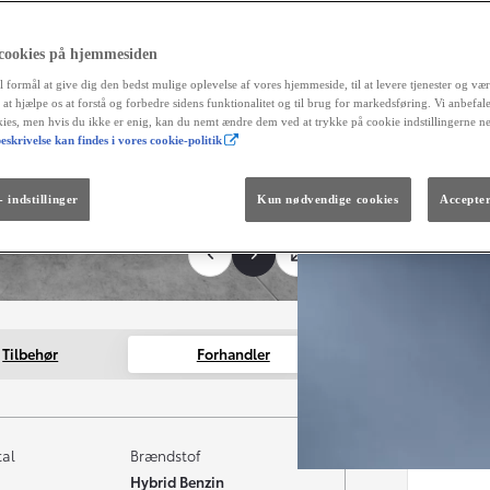
 cookies på hjemmesiden
l formål at give dig den bedst mulige oplevelse af vores hjemmeside, til at levere tjenester og vær
r at hjælpe os at forstå og forbedre sidens funktionalitet og til brug for markedsføring. Vi anbefal
okies, men hvis du ikke er enig, kan du nemt ændre dem ved at trykke på cookie indstillingerne n
eskrivelse kan findes i vores cookie-politik
Fra kr. 299.990
Den nye GR GT
The soul lives on.
 indstillinger
Kun nødvendige cookies
Accepter
Tilbehør
Forhandler
tal
Brændstof
Hybrid Benzin