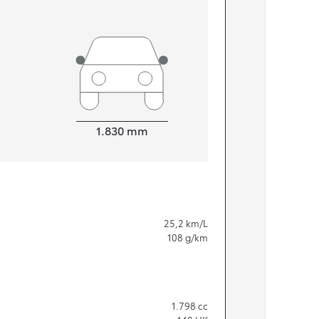
Bredde
1.830
mm
25,2
km/L
108
g/km
1.798
cc