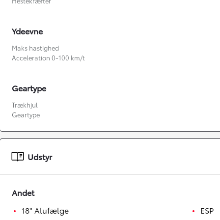
Hestekræfter
Ydeevne
Maks hastighed
Acceleration 0-100 km/t
Geartype
Trækhjul
Geartype
Fra kr. 349.990
Udstyr
Andet
18" Alufælge
ESP