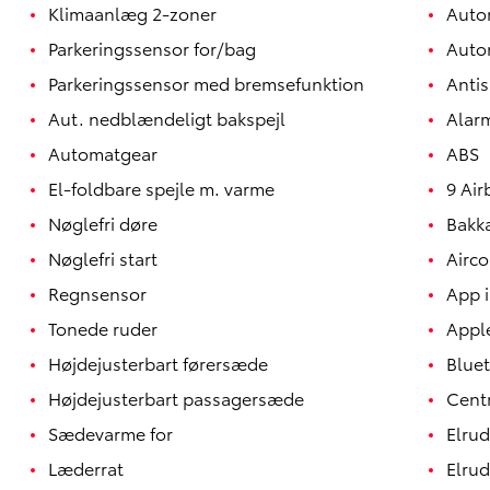
Klimaanlæg 2-zoner
Auto
Parkeringssensor for/bag
Auto
Parkeringssensor med bremsefunktion
Antis
Aut. nedblændeligt bakspejl
Alar
Automatgear
ABS
El-foldbare spejle m. varme
9 Air
Nøglefri døre
Bakk
Nøglefri start
Airco
Regnsensor
App i
Tonede ruder
Appl
Yaris
HYBRID
Højdejusterbart førersæde
Blue
Højdejusterbart passagersæde
Centr
Sædevarme for
Elrud
Læderrat
Elrud