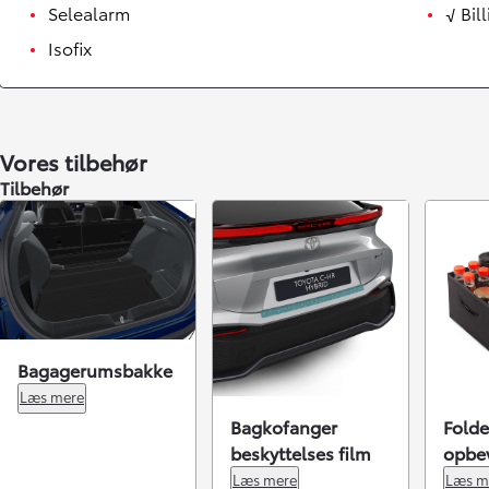
Selealarm
√ Bil
Isofix
Vores tilbehør
Tilbehør
Bagagerumsbakke
Læs mere
Bagkofanger
Folde
beskyttelses film
opbe
Læs mere
Læs m