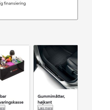
lig finansiering
bar
Gummimåtter,
varingskasse
højkant
ere
Læs mere