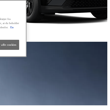
ktøjer fra
er, at du beholder
edenfor.
En
 alle cookies