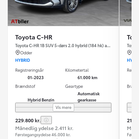
Toyota C-HR
Toy
Toyota C-HR 1B SUV 5-dørs 2.0 hybrid (184 hk) aut. gear C-HIC
Toyota
Odder
Kas
HYBRID
HYBR
Registreringsår
Kilometertal
Regist
01-2023
61.000 km
Brændstof
Geartype
Brænd
Automatisk
Hybrid Benzin
gearkasse
Vis mere
229.800 kr.
214.9
Månedlig ydelse 2.411 kr.
Måned
Førstegangsydelse 46.000 kr.
Første