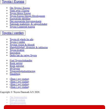
Toyota i Europa
Om Toyota i Europa
Vores rejse i Europa
Toyota Motor Europe
Toyota Europe Design Development
Europæiske fabrikker
Den europæiske forsyningskæde
Nationale marketing- & salgsselskaber
Toyota Connected Europa
Toyota i verden
Toyota til glæde for alle
Toyota i verden
Toyotas vision & filosofi
Mangfoldighed, diversitet & inklusion
Toyota kvalitet
Innovation
Derfor bør du vælge Toyota
Find Toyota-forhandler
Book service
Book prøvetur
MyToyota
Tilgængelighedserklæring
Datadeling
(Åben i nyt vindue)
(Åben i nyt vindue)
(Åben i nyt vindue)
(Åben i nyt vindue)
Copyright © Toyota Danmark A/S 2026
Om hjemmesiden
Brug af cookies
Privatlivspolitik
Producentansvar