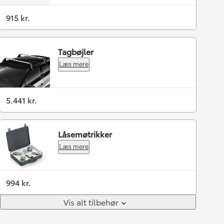
915 kr.
Tagbøjler
Læs mere
5.441 kr.
Låsemøtrikker
Læs mere
994 kr.
Vis alt tilbehør