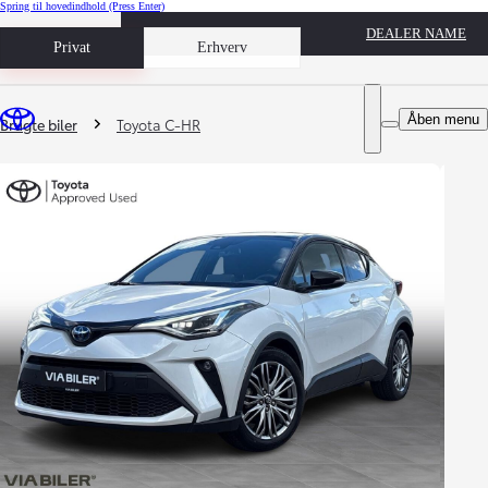
Spring til hovedindhold
(Press Enter)
DEALER NAME
Book prøvetur
Privat
Erhverv
Du er her
:
Åben menu
Brugte biler
Toyota C-HR