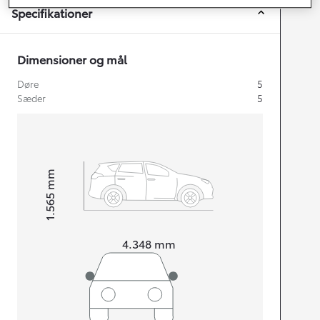
Specifikationer
Dimensioner og mål
Døre
5
Sæder
5
mm
1.565
Højt
Længde
4.348
mm