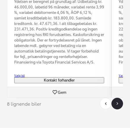
Ydelsen er beregnet på grundlag af: Udbetaling kr.
Ydelse
46.000,00, løbetid 96 måneder, variabel rente 3,99
43.000
%, variabel debitorrente 4,06 %, ÅOP 6,12 %,
%, var
samlet kreditbeløb kr. 183.800,00. Samlede
samlet
kreditomk. kr. 47.671,36. I alt tilbagebetales kr.
kredit
231.471,36. Positiv kreditgodkendelse og ingen
224.25
registrering hos RKI forudsættes. Kaskoforsikring er
regist
obligatorisk. Der er fortrydelsesret på lånet. Ingen
obliga
løbende mdl. gebyrer ved betaling via en
løbend
automatisk betalingstjeneste. Vi tager forbehold
automa
for fejl, prisændringer og renteforhøjelser.
for fe
Finansiering via Toyota Financial Services A/S.
Finans
Vælg bil
Vælg bil
Kontakt forhandler
Gem
8 lignende biler