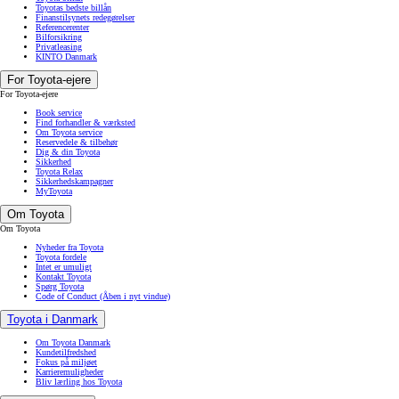
Toyotas bedste billån
Finanstilsynets redegørelser
Referencerenter
Bilforsikring
Privatleasing
KINTO Danmark
For Toyota-ejere
For Toyota-ejere
Book service
Find forhandler & værksted
Om Toyota service
Reservedele & tilbehør
Dig & din Toyota
Sikkerhed
Toyota Relax
Sikkerhedskampagner
MyToyota
Om Toyota
Om Toyota
Nyheder fra Toyota
Toyota fordele
Intet er umuligt
Kontakt Toyota
Spørg Toyota
Code of Conduct
(Åben i nyt vindue)
Toyota i Danmark
Om Toyota Danmark
Kundetilfredshed
Fokus på miljøet
Karrieremuligheder
Bliv lærling hos Toyota