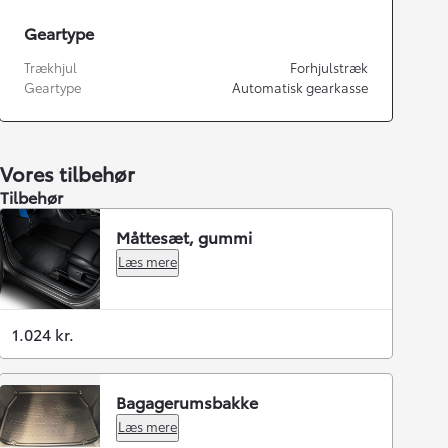
Geartype
Trækhjul
Forhjulstræk
Geartype
Automatisk gearkasse
Vores tilbehør
Tilbehør
Måttesæt, gummi
Læs mere
1.024 kr.
Bagagerumsbakke
Læs mere