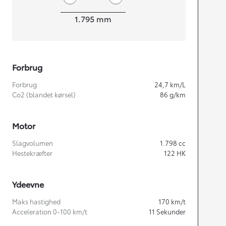
Bredde
1.795
mm
Forbrug
Forbrug
24,7
km/L
Co2 (blandet kørsel)
86
g/km
Motor
Slagvolumen
1.798
cc
Hestekræfter
122
HK
Ydeevne
Maks hastighed
170
km/t
Acceleration 0-100 km/t
11
Sekunder