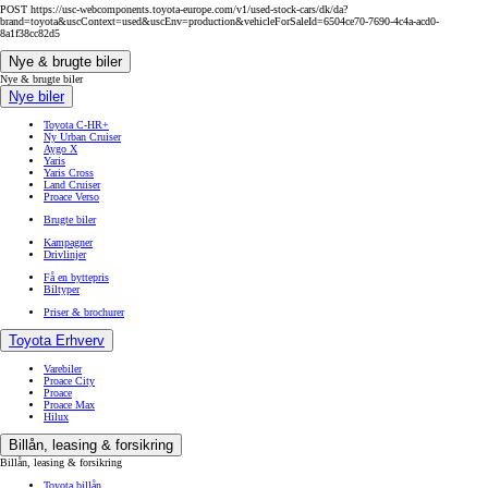
POST https://usc-webcomponents.toyota-europe.com/v1/used-stock-cars/dk/da?
brand=toyota&uscContext=used&uscEnv=production&vehicleForSaleId=6504ce70-7690-4c4a-acd0-
8a1f38cc82d5
Nye & brugte biler
Nye & brugte biler
Nye biler
Toyota C-HR+
Ny Urban Cruiser
Aygo X
Yaris
Yaris Cross
Land Cruiser
Proace Verso
Brugte biler
Kampagner
Drivlinjer
Få en byttepris
Biltyper
Priser & brochurer
Toyota Erhverv
Varebiler
Proace City
Proace
Proace Max
Hilux
Billån, leasing & forsikring
Billån, leasing & forsikring
Toyota billån