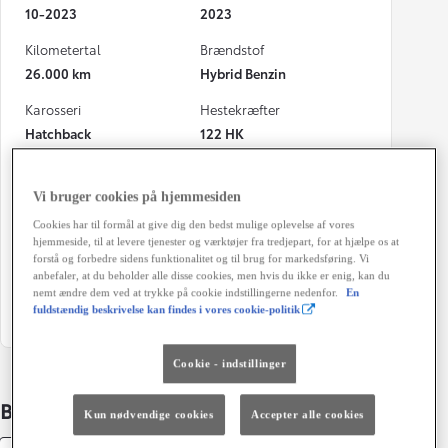
10-2023
2023
Kilometertal
Brændstof
26.000 km
Hybrid Benzin
Karosseri
Hestekræfter
Hatchback
122 HK
Co2 (blandet kørsel)
Geartype
86 g/km
Automatisk gearkasse
Vi bruger cookies på hjemmesiden
Cookies har til formål at give dig den bedst mulige oplevelse af vores
Døre
Farve
hjemmeside, til at levere tjenester og værktøjer fra tredjepart, for at hjælpe os at
5
Pearl white
forstå og forbedre sidens funktionalitet og til brug for markedsføring. Vi
anbefaler, at du beholder alle disse cookies, men hvis du ikke er enig, kan du
Grøn ejerafgift (årligt)
nemt ændre dem ved at trykke på cookie indstillingerne nedenfor.
En
fuldstændig beskrivelse kan findes i vores cookie-politik
1.200 kr.
Cookie - indstillinger
Bildetaljer
Kun nødvendige cookies
Accepter alle cookies