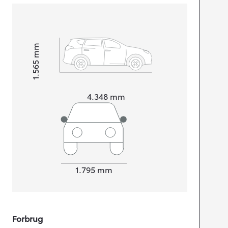
mm
1.565
Højt
Længde
4.348
mm
Bredde
1.795
mm
Forbrug