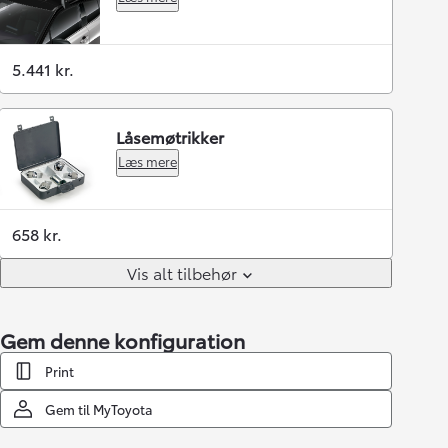
5.441 kr.
Låsemøtrikker
Læs mere
658 kr.
Vis alt tilbehør
Gem denne konfiguration
Print
Gem til MyToyota