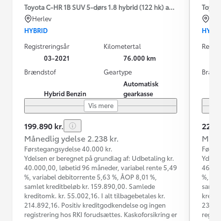
Toyota C-HR 1B SUV 5-dørs 1.8 hybrid (122 hk) aut. gear C-LUB -
Toyota
Herlev
Od
HYBRID
HYBR
Registreringsår
Kilometertal
Regist
03-2021
76.000 km
Brændstof
Geartype
Brænd
Automatisk
Hybrid Benzin
gearkasse
Vis mere
199.890 kr.
229.8
Månedlig ydelse 2.238 kr.
Måned
Førstegangsydelse 40.000 kr.
Første
Ydelsen er beregnet på grundlag af: Udbetaling kr.
Ydelse
40.000,00, løbetid 96 måneder, variabel rente 5,49
46.000
%, variabel debitorrente 5,63 %, ÅOP 8,01 %,
%, var
samlet kreditbeløb kr. 159.890,00. Samlede
samlet
kreditomk. kr. 55.002,16. I alt tilbagebetales kr.
kredit
214.892,16. Positiv kreditgodkendelse og ingen
231.47
registrering hos RKI forudsættes. Kaskoforsikring er
regist