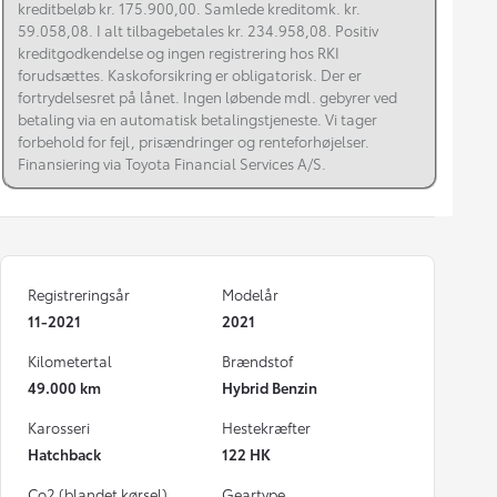
kreditbeløb kr. 175.900,00. Samlede kreditomk. kr.
59.058,08. I alt tilbagebetales kr. 234.958,08. Positiv
kreditgodkendelse og ingen registrering hos RKI
forudsættes. Kaskoforsikring er obligatorisk. Der er
fortrydelsesret på lånet. Ingen løbende mdl. gebyrer ved
betaling via en automatisk betalingstjeneste. Vi tager
forbehold for fejl, prisændringer og renteforhøjelser.
Finansiering via Toyota Financial Services A/S.
Registreringsår
Modelår
11-2021
2021
Kilometertal
Brændstof
49.000 km
Hybrid Benzin
Karosseri
Hestekræfter
Hatchback
122 HK
Co2 (blandet kørsel)
Geartype