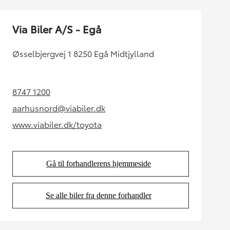
Via Biler A/S - Egå
Øsselbjergvej 1 8250 Egå Midtjylland
8747 1200
(Opens in new tab)
aarhusnord@viabiler.dk
(Opens in new tab)
www.viabiler.dk/toyota
(Opens in new tab)
Gå til forhandlerens hjemmeside
(Opens in new tab)
Se alle biler fra denne forhandler
(Opens in new tab)