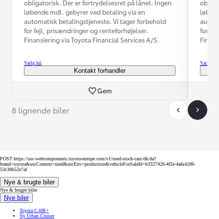
obligatorisk. Der er fortrydelsesret på lånet. Ingen
obliga
løbende mdl. gebyrer ved betaling via en
løbend
automatisk betalingstjeneste. Vi tager forbehold
automa
for fejl, prisændringer og renteforhøjelser.
for fe
Finansiering via Toyota Financial Services A/S.
Finans
Vælg bil
Vælg bil
Kontakt forhandler
Gem
8 lignende biler
POST https://usc-webcomponents.toyota-europe.com/v1/used-stock-cars/dk/da?
brand=toyota&uscContext=used&uscEnv=production&vehicleForSaleId=b3327426-4f2e-4afa-b3f6-
53c38b52e7af
Nye & brugte biler
Nye & brugte biler
Nye biler
Toyota C-HR+
Ny Urban Cruiser