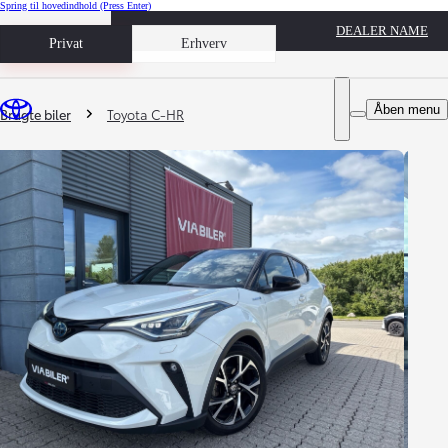
Spring til hovedindhold
(Press Enter)
DEALER NAME
Book prøvetur
Privat
Erhverv
Du er her
:
Åben menu
Brugte biler
Toyota C-HR