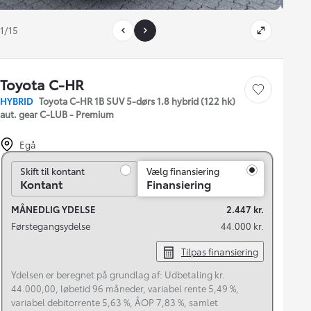
1/15
Toyota C-HR
Gem bil
HYBRID
Toyota C-HR 1B SUV 5-dørs 1.8 hybrid (122 hk)
aut. gear C-LUB - Premium
Egå
Skift til kontant
Skift til kontant
Vælg finansiering
Kontant
Finansiering
MÅNEDLIG YDELSE
2.447 kr.
Førstegangsydelse
44.000 kr.
Tilpas finansiering
Ydelsen er beregnet på grundlag af: Udbetaling kr.
44.000,00, løbetid 96 måneder, variabel rente 5,49 %,
variabel debitorrente 5,63 %, ÅOP 7,83 %, samlet