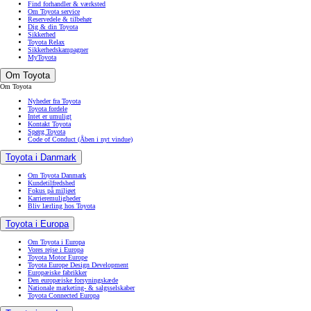
Find forhandler & værksted
Om Toyota service
Reservedele & tilbehør
Dig & din Toyota
Sikkerhed
Toyota Relax
Sikkerhedskampagner
MyToyota
Om Toyota
Om Toyota
Nyheder fra Toyota
Toyota fordele
Intet er umuligt
Kontakt Toyota
Spørg Toyota
Code of Conduct
(Åben i nyt vindue)
Toyota i Danmark
Om Toyota Danmark
Kundetilfredshed
Fokus på miljøet
Karrieremuligheder
Bliv lærling hos Toyota
Toyota i Europa
Om Toyota i Europa
Vores rejse i Europa
Toyota Motor Europe
Toyota Europe Design Development
Europæiske fabrikker
Den europæiske forsyningskæde
Nationale marketing- & salgsselskaber
Toyota Connected Europa