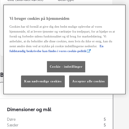
111 g/km
Automatisk gearkasse
Døre
Farve
Vi bruger cookies på hjemmesiden
5
2NA-070 Pearl White/202
Cookies har til formål at give dig den bedst mulige oplevelse af vores
Astral
hjemmeside, til at levere tjenester og værktøjer fra tredjepart, for at hjælpe os at
forstå og forbedre sidens funktionalitet og til brug for markedsføring. Vi
Grøn ejerafgift (årligt)
anbefaler, at du beholder alle disse cookies, men hvis du ikke er enig, kan du
1.400 kr.
nemt ændre dem ved at trykke på cookie indstillingerne nedenfor.
En
fuldstændig beskrivelse kan findes i vores cookie-politik
Cookie - indstillinger
Bildetaljer
Kun nødvendige cookies
Accepter alle cookies
Specifikationer
Dimensioner og mål
Døre
5
Sæder
5