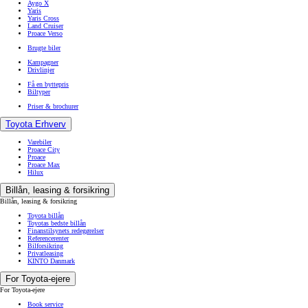
Aygo X
Yaris
Yaris Cross
Land Cruiser
Proace Verso
Brugte biler
Kampagner
Drivlinjer
Få en byttepris
Biltyper
Priser & brochurer
Toyota Erhverv
Varebiler
Proace City
Proace
Proace Max
Hilux
Billån, leasing & forsikring
Billån, leasing & forsikring
Toyota billån
Toyotas bedste billån
Finanstilsynets redegørelser
Referencerenter
Bilforsikring
Privatleasing
KINTO Danmark
For Toyota-ejere
For Toyota-ejere
Book service